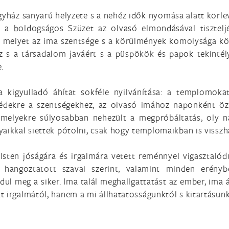
egyház sanyarú helyzete s a nehéz idők nyomása alatt körl
 a boldogságos Szüzet az olvasó elmondásával tiszteljé
, melyet az ima szentsége s a körülmények komolysága kö
 s a társadalom javáért s a püspökök és papok tekintély
.
a kigyulladó áhítat sokféle nyilvánítása: a templomok
zédekre a szentségekhez, az olvasó imához naponként özö
n, melyekre súlyosabban nehezült a megpróbáltatás, oly
yaikkal siettek pótolni, csak hogy templomaikban is vissz
sten jóságára és irgalmára vetett reménnyel vigasztalódu
n hangoztatott szavai szerint, valamint minden erény
ul meg a siker. Ima talál meghallgattatást az ember, ima ál
 irgalmától, hanem a mi állhatatosságunktól s kitartásunkt