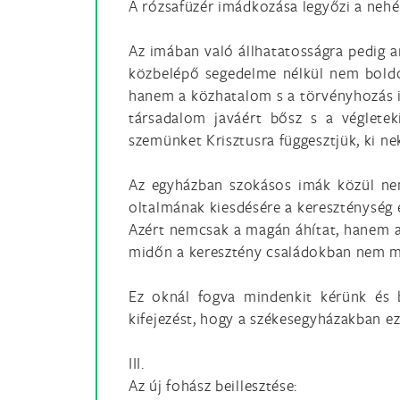
A rózsafüzér imádkozása legyőzi a nehé
Az imában való állhatatosságra pedig a
közbelépő segedelme nélkül nem boldog
hanem a közhatalom s a törvényhozás is
társadalom javáért bősz s a végletek
szemünket Krisztusra függesztjük, ki n
Az egyházban szokásos imák közül nem
oltalmának kiesdésére a kereszténység e
Azért nemcsak a magán áhítat, hanem a g
midőn a keresztény családokban nem múl
Ez oknál fogva mindenkit kérünk és 
kifejezést, hogy a székesegyházakban 
III.
Az új fohász beillesztése: