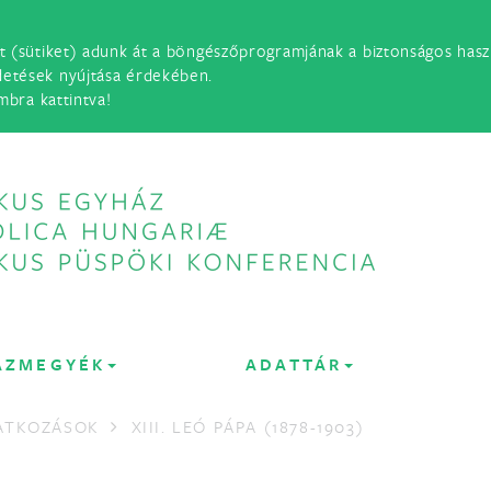
t (sütiket) adunk át a böngészőprogramjának a biztonságos haszn
detések nyújtása érdekében.
mbra kattintva!
ÁZMEGYÉK
ADATTÁR
LATKOZÁSOK
XIII. LEÓ PÁPA (1878-1903)