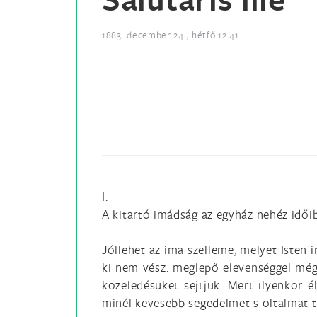
1883. december 24., hétfő 12:41
I.
A kitartó imádság az egyház nehéz idői
Jóllehet az ima szelleme, melyet Isten 
ki nem vész: meglepő elevenséggel mégi
közeledésüket sejtjük. Mert ilyenkor é
minél kevesebb segedelmet s oltalmat t