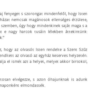
j fenyeget s szorongat mindenfelől, hogy Isten
yházat nemcsak magánosok ellenséges érzülete,
ak szemben, úgy hogy mindenkinek saját maga s a
át e nagy harcok tusáin lélekben áttekintünk:
k.”
, hogy az olvasót Isten rendelte a Szent Szűz
endített az olvasó az egyház keserves helyzetén.
ja el ismét azt a helyet, melyet akkor birtokol,
tosan elvégezze, s azon óhajunknak is adunk
árnaponként elmondassék.