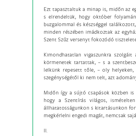
Ezt tapasztaltuk a minap is, midőn az 
s elrendeltük, hogy október folyamán
buzgalommal és készséggel találkozott
minden részében imádkoztak az egyház
Szent Szűz versenyt fokozódó tisztelete
Kimondhatatlan vigaszunkra szolgáit 
körmenetek tartattak, – s a szentbes
lelkünk repesett tőle, – oly helyeke
szegénységétől ki nem telt, azt adomán
Midőn így a sújtó csapások közben is I
hogy a Szentírás világos, ismételte
állhatatosságunkon s kitartásunkon ford
megkérlelni engedi magát, nemcsak saját
II.