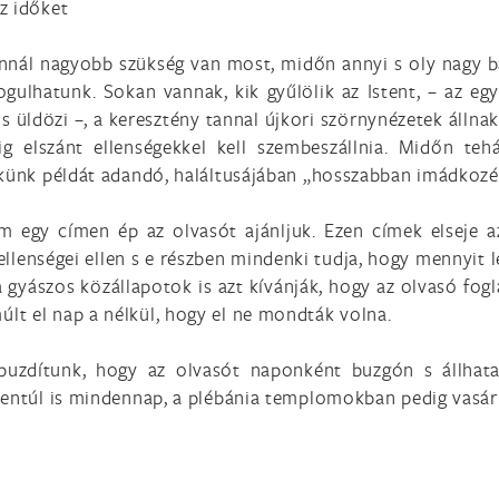
z időket
nnál nagyobb szükség van most, midőn annyi s oly nagy ba
ulhatunk. Sokan vannak, kik gyűlölik az Istent, – az eg
 üldözi –, a keresztény tannal újkori szörnynézetek álln
ig elszánt ellenségekkel kell szembeszállnia. Midőn teh
ekünk példát adandó, haláltusájában „hosszabban imádkozé
 egy címen ép az olvasót ajánljuk. Ezen címek elseje az
llenségei ellen s e részben mindenki tudja, hogy mennyit l
yászos közállapotok is azt kívánják, hogy az olvasó foglal
t el nap a nélkül, hogy el ne mondták volna.
buzdítunk, hogy az olvasót naponként buzgón s állhata
ezentúl is mindennap, a plébánia templomokban pedig vas