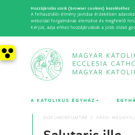
Hozzájárulás sütik (browser cookies) kezeléséhez
A felhasználói élmény javítása érdekében adatoka
weboldal forgalmának elemzése és megfelelő hir
Kérjük, adja ehhez hozzájárulását a jobb oldali go
A KATOLIKUS EGYHÁZ
EGYH
DOKUMENTUMTÁR
PÁPAI MEGNYI
Salutaris ille