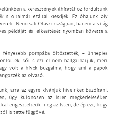
evelünkben a keresztények áhítatához fordultunk
k s oltalmát ezáltal kiesdjék. Ez óhajunk oly
vetelt. Nemcsak Olaszországban, hanem a világ
es példáját és lelkesítését nyomban követte a
at fényesebb pompába öltöztették, – ünnepies
nlöttek, sőt s ezt el nem hallgathatjuk, mert
 nagy volt a hívek buzgalma, hogy ami a papok
hangozzék az olvasó.
nk, arra az egyre kívánjuk híveinket buzdítani,
ben, úgy különösen az Isten megkérlelésében
tal engeszteltetik meg az Isten, de ép ezt, hogy
ól is tette függővé.