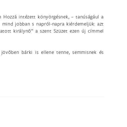
n Hozzá intézett könyörgésnek, – tanúságául a
t mind jobban s napról-napra kiérdemeljük: azt
tatott királynő” a szent Szüzet ezen új címmel
 jövőben bárki is ellene tenne, semmisnek és