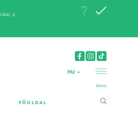
álat, a
HU
Menü
FŐOLDAL