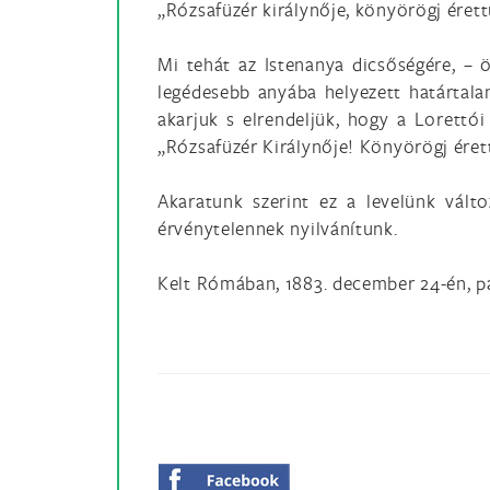
„Rózsafüzér királynője, könyörögj éret
Mi tehát az Istenanya dicsőségére, –
legédesebb anyába helyezett határtala
akarjuk s elrendeljük, hogy a Lorettói
„Rózsafüzér Királynője! Könyörögj érett
Akaratunk szerint ez a levelünk vált
érvénytelennek nyilvánítunk.
Kelt Rómában, 1883. december 24-én, p