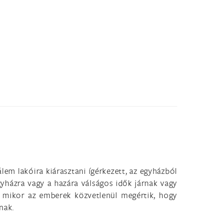
lem lakóira kiárasztani ígérkezett, az egyházból
yházra vagy a hazára válságos idők járnak vagy
t, mikor az emberek közvetlenül megértik, hogy
nak.