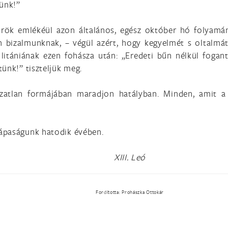
tünk!”
 örök emlékéül azon általános, egész október hó folyamá
n bizalmunknak, – végül azért, hogy kegyelmét s oltalmá
 litániának ezen fohásza után: „Eredeti bűn nélkül fogan
ünk!” tiszteljük meg.
ozatlan formájában maradjon hatályban. Minden, amit a
ápaságunk hatodik évében.
XIII. Leó
Fordította: Prohászka Ottokár