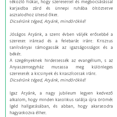
tékozló fiúkat, hogy szeretettel és megbocsátással
karjaidba zárd és ünnepi ruhába öltöztetve
asztalodhoz ültesd őket.
Dicsérünk téged, Atyánk, mindörökké!
Jóságos Atyánk, a szent évben váljék erősebbé a
szeretet irántad és a felebarát iránt: Krisztus
tanítványai támogassák az igazságosságot és a
békét.
A szegényeknek hirdettessék az evangélium, s az
Anyaszentegyház mutassa meg különleges
szeretetét a kicsinyek és kitaszítottak iránt.
Dicsérünk téged, Atyánk, mindörökké!
Igaz Atyánk, a nagy jubileum legyen kedvező
alkalom, hogy minden katolikus találja újra örömét
Igéd hallgatásában, és abban, hogy akaratodra
hagyatkozva élhet.