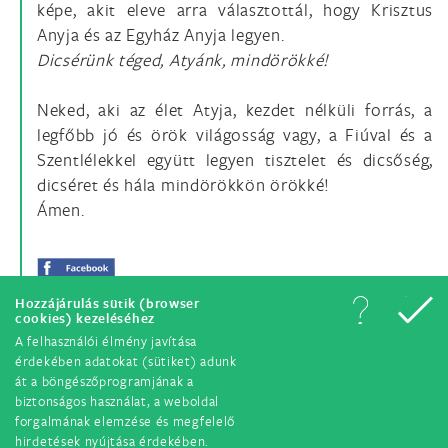
képe, akit eleve arra választottál, hogy Krisztus
Anyja és az Egyház Anyja legyen.
Dicsérünk téged, Atyánk, mindörökké!
Neked, aki az élet Atyja, kezdet nélküli forrás, a
legfőbb jó és örök világosság vagy, a Fiúval és a
Szentlélekkel együtt legyen tisztelet és dicsőség,
dicséret és hála mindörökkön örökké!
Ámen.
Hozzájárulás sütik (browser
cookies) kezeléséhez
A felhasználói élmény javítása
érdekében adatokat (sütiket) adunk
át a böngészőprogramjának a
biztonságos használat, a weboldal
forgalmának elemzése és megfelelő
hirdetések nyújtása érdekében.
© Minden jog fenntartva. 2018.