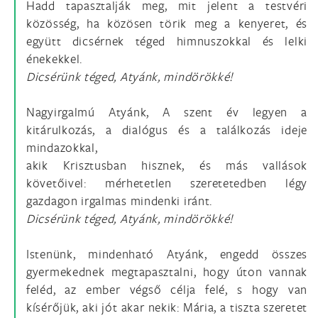
Hadd tapasztalják meg, mit jelent a testvéri
közösség, ha közösen törik meg a kenyeret, és
együtt dicsérnek téged himnuszokkal és lelki
énekekkel.
Dicsérünk téged, Atyánk, mindörökké!
Nagyirgalmú Atyánk, A szent év legyen a
kitárulkozás, a dialógus és a találkozás ideje
mindazokkal,
akik Krisztusban hisznek, és más vallások
követőivel: mérhetetlen szeretetedben légy
gazdagon irgalmas mindenki iránt.
Dicsérünk téged, Atyánk, mindörökké!
Istenünk, mindenható Atyánk, engedd összes
gyermekednek megtapasztalni, hogy úton vannak
feléd, az ember végső célja felé, s hogy van
kísérőjük, aki jót akar nekik: Mária, a tiszta szeretet