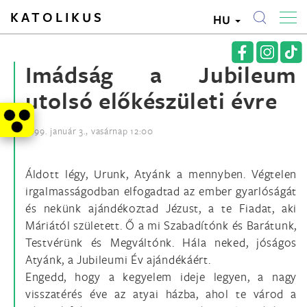
KATOLIKUS
HU
Imádság a Jubileum
utolsó előkészületi évre
1999. január 3., vasárnap 12:00
Áldott légy, Urunk, Atyánk a mennyben. Végtelen
irgalmasságodban elfogadtad az ember gyarlóságát
és nekünk ajándékoztad Jézust, a te Fiadat, aki
Máriától született. Ő a mi Szabadítónk és Barátunk,
Testvérünk és Megváltónk. Hála neked, jóságos
Atyánk, a Jubileumi Év ajándékáért.
Engedd, hogy a kegyelem ideje legyen, a nagy
visszatérés éve az atyai házba, ahol te várod a