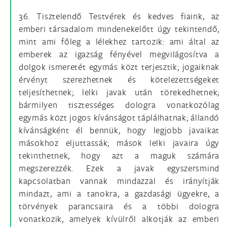
36. Tisztelendő Testvérek és kedves fiaink, az
emberi társadalom mindenekelőtt úgy tekintendő,
mint ami főleg a lélekhez tartozik: ami által az
emberek az igazság fényével megvilágosítva a
dolgok ismeretét egymás közt terjesztik; jogaiknak
érvényt szerezhetnek és kötelezettségeket
teljesíthetnek; lelki javak után törekedhetnek;
bármilyen tisztességes dologra vonatkozólag
egymás közt jogos kívánságot táplálhatnak; állandó
kívánságként él bennük, hogy legjobb javaikat
másokhoz eljuttassák; mások lelki javaira úgy
tekinthetnek, hogy azt a maguk számára
megszerezzék. Ezek a javak egyszersmind
kapcsolatban vannak mindazzal és irányítják
mindazt, ami a tanokra, a gazdasági ügyekre, a
törvények parancsaira és a többi dologra
vonatkozik, amelyek kívülről alkotják az emberi