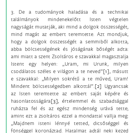
3. De a tudományok haladása és a technikai
találmányok mindenekelőtt Isten végtelen
nagyságát mutatják, aki mind a dolgok összességét,
mind magát az embert teremtette. Azt mondjuk,
hogy a dolgok összességét a semmiből alkotta,
abba bölcsességének és jóságának bőségét adta:
ami miatt a szent Zsoltáros e szavakkal magasztalja
Istent egy helyen: „Uram, mi Urunk, milyen
csodálatos széles e világon a te neved”
[1]
, másutt
e szavakkal: „Milyen sokrétű a te műved, Uram!
Mindent bölcsességedben alkottál”.
[2]
Ugyancsak
az Isten teremtette az embert saját képére és
hasonlatosságára
[3]
, értelemmel és szabadsággal
ruházta fel és az egész mindenség urává tette;
amint ezt a zsoltáros ezzel a mondattal vallja meg:
„Majdnem isteni lénnyé tetted, dicsőséggel és
fönséggel koronáztad. Hatalmat adtál neki kezed