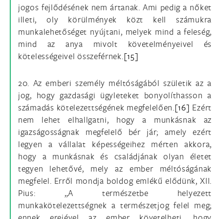
jogos fejlődésének nem ártanak. Ami pedig a nőket
illeti, oly körülmények közt kell számukra
munkalehetőséget nyújtani, melyek mind a feleség,
mind az anya mivolt követelményeivel és
kötelességeivel összeférnek.
[15]
20. Az emberi személy méltóságából születik az a
jog, hogy gazdasági ügyleteket bonyolíthasson a
számadás kötelezettségének megfelelően.
[16]
Ezért
nem lehet elhallgatni, hogy a munkásnak az
igazságosságnak megfelelő bér jár; amely ezért
legyen a vállalat képességeihez mérten akkora,
hogy a munkásnak és családjának olyan életet
tegyen lehetővé, mely az ember méltóságának
megfelel. Erről mondja boldog emlékű elődünk, XII.
Pius: „A természetbe helyezett
munkakötelezettségnek a természetjog felel meg;
ennek erejével az ember követelheti, hogy