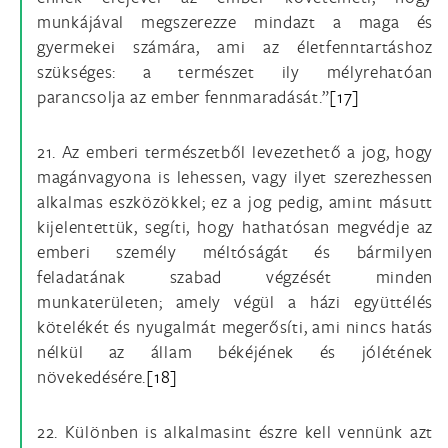
munkájával megszerezze mindazt a maga és
gyermekei számára, ami az életfenntartáshoz
szükséges: a természet ily mélyrehatóan
parancsolja az ember fennmaradását.”
[17]
21. Az emberi természetből levezethető a jog, hogy
magánvagyona is lehessen, vagy ilyet szerezhessen
alkalmas eszközökkel; ez a jog pedig, amint másutt
kijelentettük, segíti, hogy hathatósan megvédje az
emberi személy méltóságát és bármilyen
feladatának szabad végzését minden
munkaterületen; amely végül a házi együttélés
kötelékét és nyugalmát megerősíti, ami nincs hatás
nélkül az állam békéjének és jólétének
növekedésére.
[18]
22. Különben is alkalmasint észre kell vennünk azt