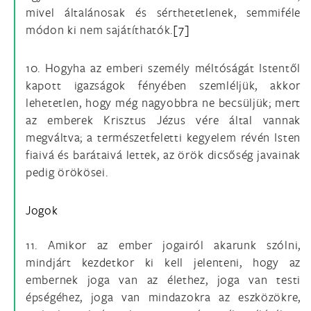
mivel általánosak és sérthetetlenek, semmiféle
módon ki nem sajátíthatók.
[7]
10. Hogyha az emberi személy méltóságát Istentől
kapott igazságok fényében szemléljük, akkor
lehetetlen, hogy még nagyobbra ne becsüljük; mert
az emberek Krisztus Jézus vére által vannak
megváltva; a természetfeletti kegyelem révén Isten
fiaivá és barátaivá lettek, az örök dicsőség javainak
pedig örökösei.
Jogok
11. Amikor az ember jogairól akarunk szólni,
mindjárt kezdetkor ki kell jelenteni, hogy az
embernek joga van az élethez, joga van testi
épségéhez, joga van mindazokra az eszközökre,