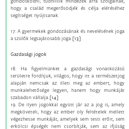
gondoskodni; tudniillik mindezek arra szolgálnak,
hogy a család megerősödjék és célja eléréséhez
segítséget nyújtsanak.
17. A gyermekek gondozásának és nevelésének joga
a szülők legsajátosabb joga.
[13]
Gazdasági jogok
18. Ha figyelmünket a gazdasági vonatkozású
területre fordítjuk, világos, hogy itt a természetjog
alapján nemcsak az illeti meg az embert, hogy
munkalehetősége legyen, hanem hogy munkáját
szabadon vállalja.
[14]
19. De ilyen jogokkal együtt jár az a jog is, amely
megköveteli, hogy az ember oly feltételek mellett
végezhesse munkáját, amelyek sem testi erőit, sem
erkölcsi épségét nem csorbítják, sem az ifjúság