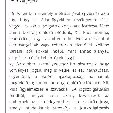
Politikai jogok
26. Az emberi személy méltóságával együttjár az a
jog, hogy az államügyekben tevékenyen részt
vegyen és azt a polgárok közjavára fordítsa. Mert
amint boldog emlékű elődünk, XII. Pius mondja,
lehetetlen, hogy az embert mint ilyet a társadalmi
élet tárgyának vagy tehetetlen elemének kellene
tartani, sőt sokkal inkább mint annak alanyát,
alapját és célját kell értékelni
[23]
.
27. Az emberi személyiséghez hozzátartozik, hogy
törvényes jogait meg is védje: és ezt hathatósan,
egyenlően, a valódi igazságosság normáinak
megfelelően; amint boldog emlékű elődünk, XII.
Pius figyelmeztet e szavakkal: „A jogszolgáltatási
rendből, melyet Isten akart, következik az
embernek az az elidegeníthetetlen és örök joga,
amely mindenkinek biztosítja a jogszolgáltatás