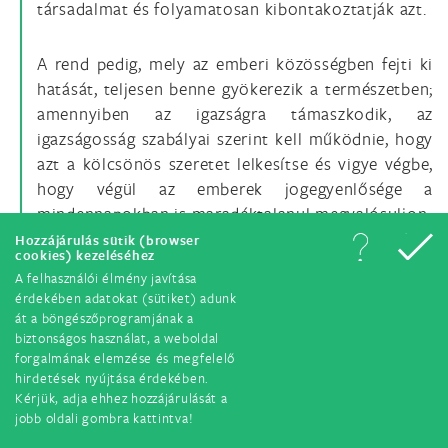
társadalmat és folyamatosan kibontakoztatják azt.
A rend pedig, mely az emberi közösségben fejti ki
hatását, teljesen benne gyökerezik a természetben;
amennyiben az igazságra támaszkodik, az
igazságosság szabályai szerint kell működnie, hogy
azt a kölcsönös szeretet lelkesítse és vigye végbe,
hogy végül az emberek jogegyenlősége a
mindennapokban is maradéktalanul megvalósuljon.
Hozzájárulás sütik (browser
cookies) kezeléséhez
37. De az ilyennemű rend „ amelynek elvei, mivel
A felhasználói élmény javítása
mindenkihez hozzátartoznak, függetlenek és
érdekében adatokat (sütiket) adunk
változtathatatlanok ” az igazi Istentől, mégpedig a
át a böngészőprogramjának a
biztonságos használat, a weboldal
személyes, az emberi természetet felülmúló
forgalmának elemzése és megfelelő
Istentől veszi mindenben az eredetét.
hirdetések nyújtása érdekében.
Kérjük, adja ehhez hozzájárulását a
jobb oldali gombra kattintva!
38. Isten ugyanis, mivel ő mindeneknek az első