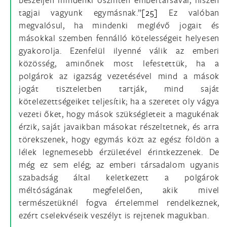
tagjai vagyunk egymásnak.”
[25]
Ez valóban
megvalósul, ha mindenki meglévő jogait és
másokkal szemben fennálló kötelességeit helyesen
gyakorolja. Ezenfelül ilyenné válik az emberi
közösség, aminőnek most lefestettük, ha a
polgárok az igazság vezetésével mind a mások
jogát tiszteletben tartják, mind saját
kötelezettségeiket teljesítik; ha a szeretet oly vágya
vezeti őket, hogy mások szükségleteit a magukénak
érzik, saját javaikban másokat részeltetnek, és arra
törekszenek, hogy egymás közt az egész földön a
lélek legnemesebb érzületével érintkezzenek. De
még ez sem elég; az emberi társadalom ugyanis
szabadság által keletkezett a polgárok
méltóságának megfelelően, akik mivel
természetüknél fogva értelemmel rendelkeznek,
ezért cselekvéseik veszélyt is rejtenek magukban.