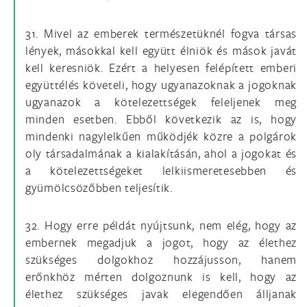
31. Mivel az emberek természetüknél fogva társas
lények, másokkal kell együtt élniök és mások javát
kell keresniök. Ezért a helyesen felépített emberi
együttélés követeli, hogy ugyanazoknak a jogoknak
ugyanazok a kötelezettségek feleljenek meg
minden esetben. Ebből következik az is, hogy
mindenki nagylelkűen működjék közre a polgárok
oly társadalmának a kialakításán, ahol a jogokat és
a kötelezettségeket lelkiismeretesebben és
gyümölcsözőbben teljesítik.
32. Hogy erre példát nyújtsunk, nem elég, hogy az
embernek megadjuk a jogot, hogy az élethez
szükséges dolgokhoz hozzájusson, hanem
erőnkhöz mérten dolgoznunk is kell, hogy az
élethez szükséges javak elegendően álljanak