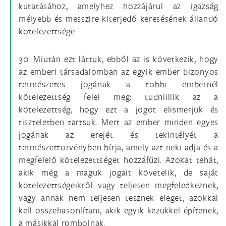
kutatásához, amelyhez hozzájárul az igazság
mélyebb és messzire kiterjedő keresésének állandó
kötelezettsége.
30. Miután ezt láttuk, ebből az is következik, hogy
az emberi társadalomban az egyik ember bizonyos
természetes jogának a többi embernél
kötelezettség felel meg: tudniillik az a
kötelezettség, hogy ezt a jogot elismerjük és
tiszteletben tartsuk. Mert az ember minden egyes
jogának az erejét és tekintélyét a
természettörvényben bírja, amely azt neki adja és a
megfelelő kötelezettséget hozzáfűzi. Azokat tehát,
akik még a maguk jogait követelik, de saját
kötelezettségeikről vagy teljesen megfeledkeznek,
vagy annak nem teljesen tesznek eleget, azokkal
kell összehasonlítani, akik egyik kezükkel építenek,
a másikkal rombolnak.