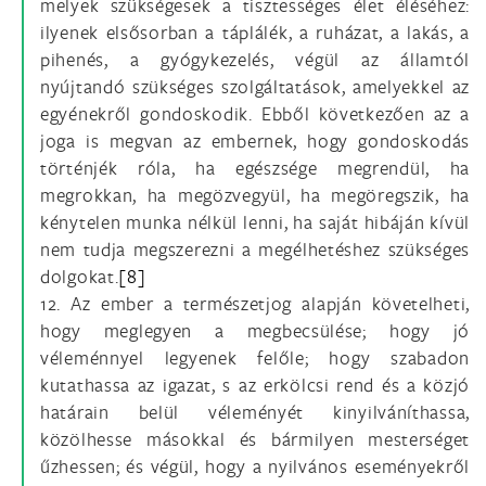
melyek szükségesek a tisztességes élet éléséhez:
ilyenek elsősorban a táplálék, a ruházat, a lakás, a
pihenés, a gyógykezelés, végül az államtól
nyújtandó szükséges szolgáltatások, amelyekkel az
egyénekről gondoskodik. Ebből következően az a
joga is megvan az embernek, hogy gondoskodás
történjék róla, ha egészsége megrendül, ha
megrokkan, ha megözvegyül, ha megöregszik, ha
kénytelen munka nélkül lenni, ha saját hibáján kívül
nem tudja megszerezni a megélhetéshez szükséges
dolgokat.
[8]
12. Az ember a természetjog alapján követelheti,
hogy meglegyen a megbecsülése; hogy jó
véleménnyel legyenek felőle; hogy szabadon
kutathassa az igazat, s az erkölcsi rend és a közjó
határain belül véleményét kinyilváníthassa,
közölhesse másokkal és bármilyen mesterséget
űzhessen; és végül, hogy a nyilvános eseményekről