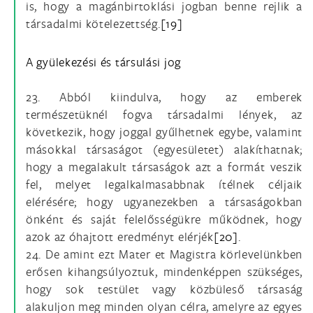
is, hogy a magánbirtoklási jogban benne rejlik a
társadalmi kötelezettség.
[19]
A gyülekezési és társulási jog
23. Abból kiindulva, hogy az emberek
természetüknél fogva társadalmi lények, az
következik, hogy joggal gyűlhetnek egybe, valamint
másokkal társaságot (egyesületet) alakíthatnak;
hogy a megalakult társaságok azt a formát veszik
fel, melyet legalkalmasabbnak ítélnek céljaik
elérésére; hogy ugyanezekben a társaságokban
önként és saját felelősségükre működnek, hogy
azok az óhajtott eredményt elérjék
[20]
.
24. De amint ezt Mater et Magistra körlevelünkben
erősen kihangsúlyoztuk, mindenképpen szükséges,
hogy sok testület vagy közbüleső társaság
alakuljon meg minden olyan célra, amelyre az egyes