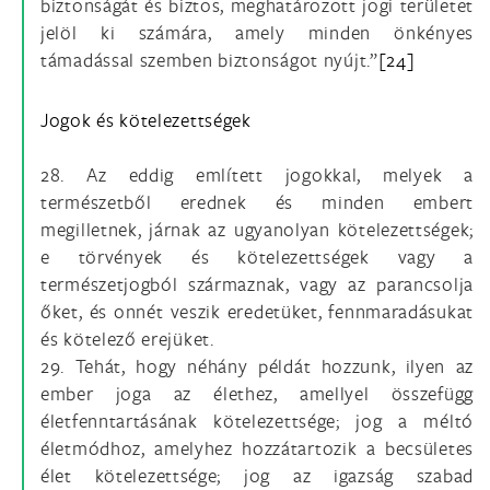
biztonságát és biztos, meghatározott jogi területet
jelöl ki számára, amely minden önkényes
támadással szemben biztonságot nyújt.”
[24]
Jogok és kötelezettségek
28. Az eddig említett jogokkal, melyek a
természetből erednek és minden embert
megilletnek, járnak az ugyanolyan kötelezettségek;
e törvények és kötelezettségek vagy a
természetjogból származnak, vagy az parancsolja
őket, és onnét veszik eredetüket, fennmaradásukat
és kötelező erejüket.
29. Tehát, hogy néhány példát hozzunk, ilyen az
ember joga az élethez, amellyel összefügg
életfenntartásának kötelezettsége; jog a méltó
életmódhoz, amelyhez hozzátartozik a becsületes
élet kötelezettsége; jog az igazság szabad