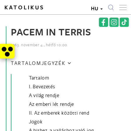
KATOLIKUS
HU
PACEM IN TERRIS
1963. november 4., hétfő 10:00
TARTALOMJEGYZÉK
Tartalom
I. Bevezetés
A világ rendje
Az emberi lét rendje
II. Az emberek közötti rend
Jogok
A hithez, a valláshoz való jog