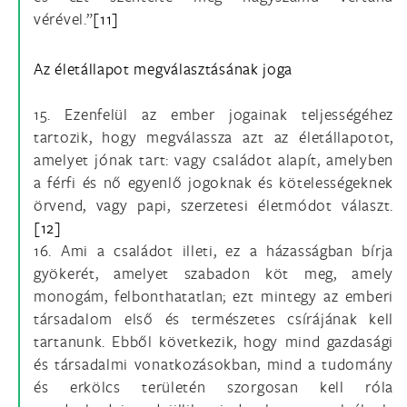
vérével.”
[11]
Az életállapot megválasztásának joga
15. Ezenfelül az ember jogainak teljességéhez
tartozik, hogy megválassza azt az életállapotot,
amelyet jónak tart: vagy családot alapít, amelyben
a férfi és nő egyenlő jogoknak és kötelességeknek
örvend, vagy papi, szerzetesi életmódot választ.
[12]
16. Ami a családot illeti, ez a házasságban bírja
gyökerét, amelyet szabadon köt meg, amely
monogám, felbonthatatlan; ezt mintegy az emberi
társadalom első és természetes csírájának kell
tartanunk. Ebből következik, hogy mind gazdasági
és társadalmi vonatkozásokban, mind a tudomány
és erkölcs területén szorgosan kell róla