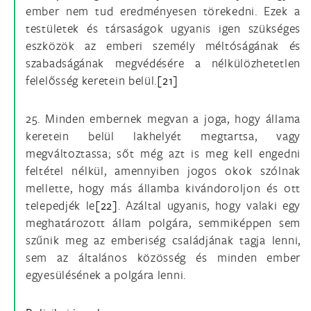
ember nem tud eredményesen törekedni. Ezek a
testületek és társaságok ugyanis igen szükséges
eszközök az emberi személy méltóságának és
szabadságának megvédésére a nélkülözhetetlen
felelősség keretein belül.
[21]
25. Minden embernek megvan a joga, hogy állama
keretein belül lakhelyét megtartsa, vagy
megváltoztassa; sőt még azt is meg kell engedni
feltétel nélkül, amennyiben jogos okok szólnak
mellette, hogy más államba kivándoroljon és ott
telepedjék le
[22]
. Azáltal ugyanis, hogy valaki egy
meghatározott állam polgára, semmiképpen sem
szűnik meg az emberiség családjának tagja lenni,
sem az általános közösség és minden ember
egyesülésének a polgára lenni.