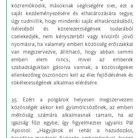
közreműködik, másoknak segítségére siet, ezt a
saját kezdeményezésére és elhatározására tegye;
úgy tudniillik, hogy mindenki saját elhatározásából,
ítéletéből és kötelezettségének tudatából
cselekedjék, nem kényszerből vagy kívülről jövő
nyomásra; ha valamely emberi közösség erőszakkal
van megszervezve, állítható, hogy abban semmi
emberi elem nincs, mivel az emberek
szabadságukban gátolva vannak; a közösségeket
ellenkezőleg ösztönözni kell az élet fejlődésének és
tökéletességének alkalmas elérésére.
35. Ezért a polgárok helyesen megszervezett
közösségét akkor kell gyümölcsözőnek, az emberi
méltóság számára alkalmasnak tartani, ha az
igazság fűzi egybe; így figyelmeztet ugyanis Pál
Apostol: „Hagyjátok el tehát a hazudozást,
beszéljen mindenki őszintén embertársával, hiszen