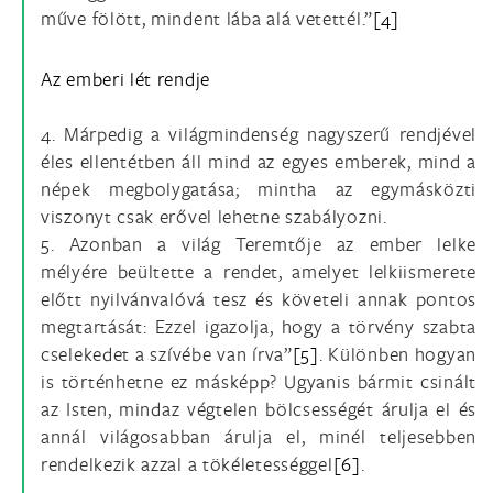
műve fölött, mindent lába alá vetettél.”
[4]
Az emberi lét rendje
4. Márpedig a világmindenség nagyszerű rendjével
éles ellentétben áll mind az egyes emberek, mind a
népek megbolygatása; mintha az egymásközti
viszonyt csak erővel lehetne szabályozni.
5. Azonban a világ Teremtője az ember lelke
mélyére beültette a rendet, amelyet lelkiismerete
előtt nyilvánvalóvá tesz és követeli annak pontos
megtartását: Ezzel igazolja, hogy a törvény szabta
cselekedet a szívébe van írva”
[5]
. Különben hogyan
is történhetne ez másképp? Ugyanis bármit csinált
az Isten, mindaz végtelen bölcsességét árulja el és
annál világosabban árulja el, minél teljesebben
rendelkezik azzal a tökéletességgel
[6]
.