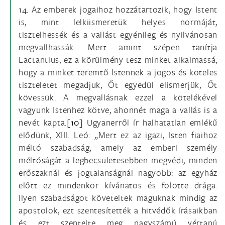
14. Az emberek jogaihoz hozzátartozik, hogy Istent
is, mint lelkiismeretük helyes normáját,
tisztelhessék és a vallást egyénileg és nyilvánosan
megvallhassák. Mert amint szépen tanítja
Lactantius, ez a körülmény tesz minket alkalmassá,
hogy a minket teremtő Istennek a jogos és köteles
tiszteletet megadjuk, Őt egyedül elismerjük, Őt
kövessük. A megvallásnak ezzel a kötelékével
vagyunk Istenhez kötve, ahonnét maga a vallás is a
nevét kapta.
[10]
Ugyanerről ír halhatatlan emlékű
elődünk, XIII. Leó: „Mert ez az igazi, Isten fiaihoz
méltó szabadság, amely az emberi személy
méltóságát a legbecsületesebben megvédi, minden
erőszaknál és jogtalanságnál nagyobb: az egyház
előtt ez mindenkor kívánatos és fölötte drága.
Ilyen szabadságot követeltek maguknak mindig az
apostolok, ezt szentesítették a hitvédők írásaikban
és ezt szentelte meg nagyszámú vértanú