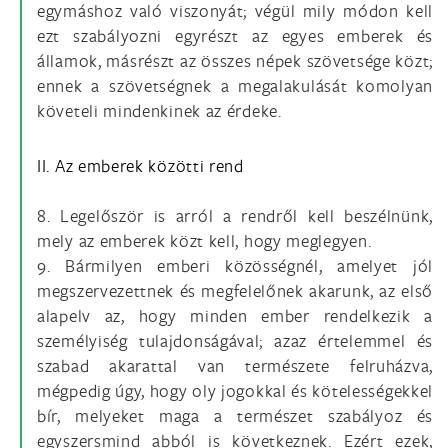
egymáshoz való viszonyát; végül mily módon kell
ezt szabályozni egyrészt az egyes emberek és
államok, másrészt az összes népek szövetsége közt;
ennek a szövetségnek a megalakulását komolyan
követeli mindenkinek az érdeke.
II. Az emberek közötti rend
8. Legelőször is arról a rendről kell beszélnünk,
mely az emberek közt kell, hogy meglegyen.
9. Bármilyen emberi közösségnél, amelyet jól
megszervezettnek és megfelelőnek akarunk, az első
alapelv az, hogy minden ember rendelkezik a
személyiség tulajdonságával; azaz értelemmel és
szabad akarattal van természete felruházva,
mégpedig úgy, hogy oly jogokkal és kötelességekkel
bír, melyeket maga a természet szabályoz és
egyszersmind abból is következnek. Ezért ezek,