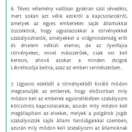
6. Téves vélemény valóban gyakran szül tévedést,
mert sokan azt vélik azokról a kapcsolatokról,
amelyek az egyes embereket saját államukkal
összekötik, hogy ugyanazokkal a törvényekkel
szabályozhatók, amelyekkel a világmindenség erői
és értelem nélküli elemei; de az ilyenfajta
törvényeket, mivel másszerűek, csak ott kell
keresni, ahová azokat a minden dolgok
Létrehozója beírta, azaz az emberi természetben.
7. Ugyanis ezekből a törvényekből kiváló módon
megtanulják az emberek, hogy elsősorban mily
módon kell az emberek együttélésében szabályozni
kölcsönös kapcsolataikat; azután mily módon kell
megállapítani az elveket, melyek a polgárok jogát
szabályozzák saját állami hatóságaikkal szemben;
azután mily módon kell szabályozni az államoknak