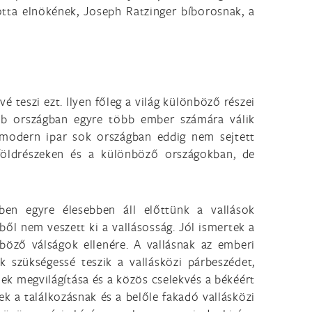
otta elnökének, Joseph Ratzinger bíborosnak, a
 teszi ezt. Ilyen főleg a világ különböző részei
öbb országban egyre több ember számára válik
modern ipar sok országban eddig nem sejtett
földrészeken és a különböző országokban, de
en egyre élesebben áll előttünk a vallások
ből nem veszett ki a vallásosság. Jól ismertek a
böző válságok ellenére. A vallásnak az emberi
k szükségessé teszik a vallásközi párbeszédet,
nek megvilágítása és a közös cselekvés a békéért
 a találkozásnak és a belőle fakadó vallásközi