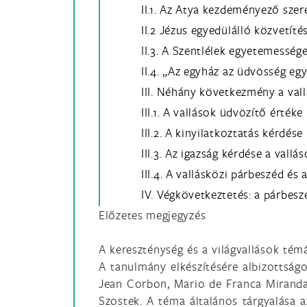
II.1. Az Atya kezdeményező sze
II.2 Jézus egyedülálló közvetíté
II.3. A Szentlélek egyetemesség
II.4. „Az egyház az üdvösség e
III. Néhány következmény a val
III.1. A vallások üdvözítő értéke
III.2. A kinyilatkoztatás kérdése
III.3. Az igazság kérdése a vall
III.4. A vallásközi párbeszéd é
IV. Végkövetkeztetés: a párbesz
Előzetes megjegyzés
A kereszténység és a világvallások té
A tanulmány elkészítésére albizottsá
Jean Corbon, Mario de Franca Miranda 
Szostek. A téma általános tárgyalása a