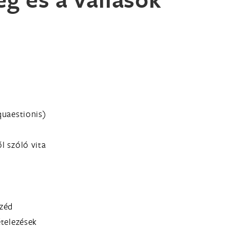
 quaestionis)
ől szóló vita
széd
ételezések