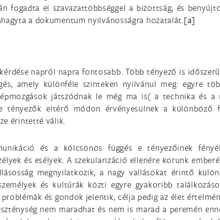
án fogadta el szavazattöbbséggel a bizottság, és benyújt
váhagyta a dokumentum nyilvánosságra hozatalát.
[a]
kérdése napról napra fontosabb. Több tényező is időszerűvé
gés, amely különféle szinteken nyilvánul meg: egyre t
népmozgások játszódnak le még ma is( a technika és a 
y e tényezők eltérő módon érvényesülnek a különböző 
e érintetté válik.
unikáció és a kölcsönös függés e tényezőinek fényéb
zélyek és esélyek. A szekularizáció ellenére korunk emberé
lásosság megnyilatkozik, a nagy vallásokat érintő külön
személyek és kultúrák közti egyre gyakoribb találkozáso
problémák és gondok jelentik, célja pedig az élet értelmé
reszténység nem maradhat és nem is marad a peremén ennek