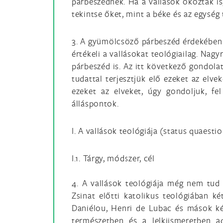
párbeszédnek. Ha a vallások okoztak is
tekintse őket, mint a béke és az egység 
3. A gyümölcsöző párbeszéd érdekében a
értékeli a vallásokat teológiailag. Nagy
párbeszéd is. Az itt következő gondolat
tudattal terjesztjük elő ezeket az elve
ezeket az elveket, úgy gondoljuk, fel
álláspontok.
I. A vallások teológiája (status quaestio
I.1. Tárgy, módszer, cél
4. A vallások teológiája még nem tud f
Zsinat előtti katolikus teológiában k
Daniélou, Henri de Lubac és mások ké
természetben és a lelkiismeretben a