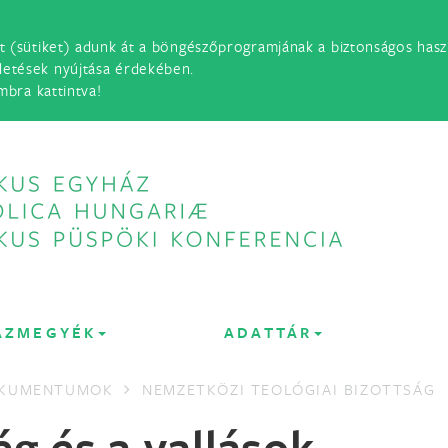
t (sütiket) adunk át a böngészőprogramjának a biztonságos haszn
detések nyújtása érdekében.
mbra kattintva!
ÁZMEGYÉK
ADATTÁR
OKUMENTUMOK
NEMZETKÖZI TEOLÓGIAI BIZOTTSÁG
g és a vallások