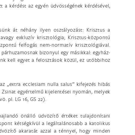
t a kérdést az egyén üdvösségének kérdésével,
tsünk át néhány ilyen osztályozást: Krisztus a
 avagy exkluzív krisztológia; Krisztus-központú
központú felfogás nem-normatív krisztológiával.
ly párhuzamosnak bizonyul egy másikkal: egyház-
nk kell egyet a felosztások közül, ez utóbbihoz
z „extra ecclesiam nulla salus” kifejezés hibás
ni Zsinat egyértelmű kijelentései nyomán, melyek
. pl. LG 16, GS 22).
ajlandó önálló üdvözítő értéket tulajdonítani
spont kétségkívül a legáltalánosabb a katolikus
dvözítő akaratát azzal a ténnyel, hogy minden