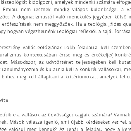
llásteológiát kidolgozni, amelyek mindenki számára elfog
 Emiatt nem tesznek mindig világos különbséget a vall
 között. A dogmatizmustól való menekülés jegyében külső 
en erőfeszítések nem meggyőzőek. Ha a teológia „fides qu
gy hogyan végezhetnénk teológiai reflexiót a saját forrása
resztény vallásteológiának több feladattal kell szembené
uralizmus kontextusában értse meg és értékelje( konkrét 
et. Másodszor, az üdvtörténet teljességében kell kutatn
ak tanulmányoznia és kutatnia kell a konkrét vallásokat, m
. Ehhez meg kell állapítani a kritériumokat, amelyek lehe
vita
etítik-e a vallások az üdvösséget tagjaik számára? Vannak
nek. Mások válasza igenlő, ami újabb kérdéseket vet fel:
ége valósul meg bennük? Az tehát a feladat, hogy a kere