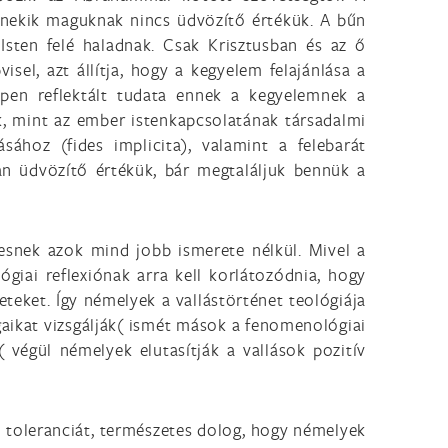
 nekik maguknak nincs üdvözítő értékük. A bűn
sten felé haladnak. Csak Krisztusban és az ő
sel, azt állítja, hogy a kegyelem felajánlása a
pen reflektált tudata ennek a kegyelemnek a
k, mint az ember istenkapcsolatának társadalmi
sához (fides implicita), valamint a felebarát
an üdvözítő értékük, bár megtaláljuk bennük a
gesnek azok mind jobb ismerete nélkül. Mivel a
giai reflexiónak arra kell korlátozódnia, hogy
leteket. Így némelyek a vallástörténet teológiája
gaikat vizsgálják( ismét mások a fenomenológiai
 végül némelyek elutasítják a vallások pozitív
a toleranciát, természetes dolog, hogy némelyek