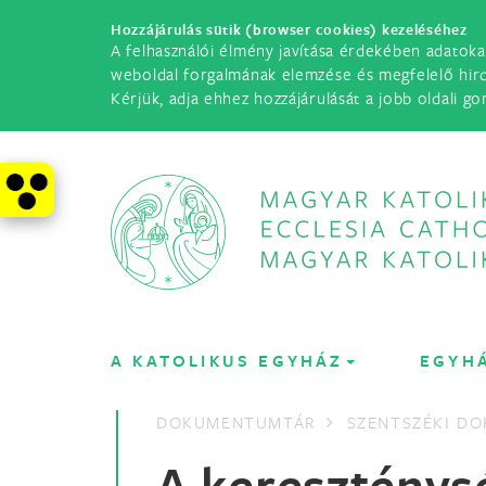
Hozzájárulás sütik (browser cookies) kezeléséhez
A felhasználói élmény javítása érdekében adatoka
weboldal forgalmának elemzése és megfelelő hir
Kérjük, adja ehhez hozzájárulását a jobb oldali go
A KATOLIKUS EGYHÁZ
EGYH
DOKUMENTUMTÁR
SZENTSZÉKI D
A kereszténysé