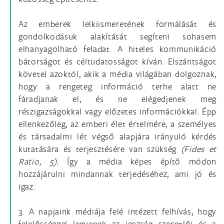
Az emberek lelkiismeretének formálását és
gondolkodásuk alakítását segíteni sohasem
elhanyagolható feladat. A hiteles kommunikáció
bátorságot és céltudatosságot kíván. Elszántságot
követel azoktól, akik a média világában dolgoznak,
hogy a rengeteg információ terhe alatt ne
fáradjanak el, és ne elégedjenek meg
részigazságokkal vagy előzetes információkkal. Épp
ellenkezőleg, az emberi élet értelmére, a személyes
és társadalmi lét végső alapjára irányuló kérdés
kutatására és terjesztésére van szükség
(Fides et
Ratio, 5).
Így a média képes építő módon
hozzájárulni mindannak terjedéséhez, ami jó és
igaz.
3. A napjaink médiája felé intézett felhívás, hogy
felelősséggel legyenek az igazság szereplői és a