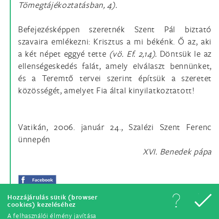
Tömegtájékoztatásban, 4).
Befejezésképpen szeretnék Szent Pál biztató
szavaira emlékezni: Krisztus a mi békénk. Ő az, aki
a két népet eggyé tette
(vö. Ef. 2,14).
Döntsük le az
ellenségeskedés falát, amely elválaszt bennünket,
és a Teremtő tervei szerint építsük a szeretet
közösségét, amelyet Fia által kinyilatkoztatott!
Vatikán, 2006. január 24., Szalézi Szent Ferenc
ünnepén
XVI. Benedek pápa
Hozzájárulás sütik (browser
cookies) kezeléséhez
A felhasználói élmény javítása