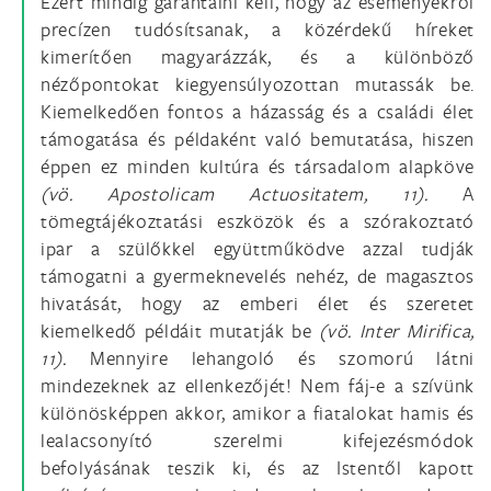
Ezért mindig garantálni kell, hogy az eseményekről
precízen tudósítsanak, a közérdekű híreket
kimerítően magyarázzák, és a különböző
nézőpontokat kiegyensúlyozottan mutassák be.
Kiemelkedően fontos a házasság és a családi élet
támogatása és példaként való bemutatása, hiszen
éppen ez minden kultúra és társadalom alapköve
(vö. Apostolicam Actuositatem, 11).
A
tömegtájékoztatási eszközök és a szórakoztató
ipar a szülőkkel együttműködve azzal tudják
támogatni a gyermeknevelés nehéz, de magasztos
hivatását, hogy az emberi élet és szeretet
kiemelkedő példáit mutatják be
(vö. Inter Mirifica,
11).
Mennyire lehangoló és szomorú látni
mindezeknek az ellenkezőjét! Nem fáj-e a szívünk
különösképpen akkor, amikor a fiatalokat hamis és
lealacsonyító szerelmi kifejezésmódok
befolyásának teszik ki, és az Istentől kapott