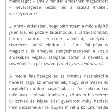
méltóságot – amely minden embernek megadatott
– nevetségessé teszik, és a család értékeit
veszélyeztetik?
4. Annak érdekében, hogy bátorítsam a média építő
jelenlétet és pozitív látásmódját a társadalomban,
három pontot szeretnék aláhúzni, amelyeket
tiszteletre méltó elődöm, II. János Pál pápa is
megjelölt, és amelyek elengedhetetlenek a közjó
érdekében végzett szolgálat során: a nevelés, a
részvétel és a párbeszéd
(vö. A gyors fejlődés, 11).
A média felelősségteljes és kritikus használatára
nevelés segít az embereknek, hogy értelmesen és
megfelelő módon használják azt. Az elektronikus
médiának a társadalomba oly könnyen bevezetett
új szavak és képek által gyakorolt mély hatását
nem becsülhetjük le. Éppen mivel a kortárs média