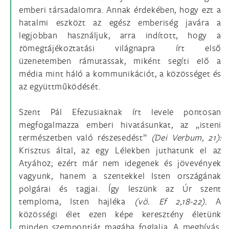
emberi társadalomra. Annak érdekében, hogy ezt a
hatalmi eszközt az egész emberiség javára a
legjobban használjuk, arra indított, hogy a
t
ömegtájékoztatási világnapra írt első
üzenetemben rámutassak, miként segíti elő a
média mint háló a kommunikációt, a közösséget és
az együttműködését.
Szent Pál Efezusiaknak írt levele pontosan
megfogalmazza emberi hivatásunkat, az „isteni
természetben való részesedést”
(Dei Verbum, 21):
Krisztus által, az egy Lélekben juthatunk el az
Atyához; ezért már nem idegenek és jövevények
vagyunk, hanem a szentekkel Isten országának
polgárai és tagjai. Így leszünk az Úr szent
temploma, Isten hajléka
(vö. Ef 2,18-22).
A
közösségi élet ezen képe keresztény életünk
minden szempontját magába foglalja. A meghívás,