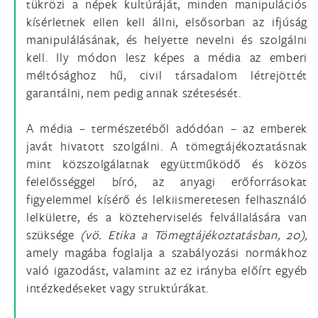
tükrözi a népek kultúráját, minden manipulációs
kísérletnek ellen kell állni, elsősorban az ifjúság
manipulálásának, és helyette nevelni és szolgálni
kell. Ily módon lesz képes a média az emberi
méltósághoz hű, civil társadalom létrejöttét
garantálni, nem pedig annak szétesését.
A média – természetéből adódóan – az emberek
javát hivatott szolgálni. A tömegtájékoztatásnak
mint közszolgálatnak együttműködő és közös
felelősséggel bíró, az anyagi erőforrásokat
figyelemmel kísérő és lelkiismeretesen felhasználó
lelkületre, és a közteherviselés felvállalására van
szüksége
(vö. Etika a Tömegtájékoztatásban, 20),
amely magába foglalja a szabályozási normákhoz
való igazodást, valamint az ez irányba előírt egyéb
intézkedéseket vagy struktúrákat.