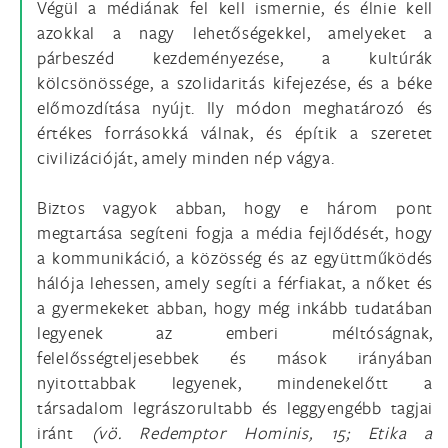
Végül a médiának fel kell ismernie, és élnie kell
azokkal a nagy lehetőségekkel, amelyeket a
párbeszéd kezdeményezése, a kultúrák
kölcsönössége, a szolidaritás kifejezése, és a béke
előmozdítása nyújt. Ily módon meghatározó és
értékes forrásokká válnak, és építik a szeretet
civilizációját, amely minden nép vágya.
Biztos vagyok abban, hogy e három pont
megtartása segíteni fogja a média fejlődését, hogy
a kommunikáció, a közösség és az együttműködés
hálója lehessen, amely segíti a férfiakat, a nőket és
a gyermekeket abban, hogy még inkább tudatában
legyenek az emberi méltóságnak,
felelősségteljesebbek és mások irányában
nyitottabbak legyenek, mindenekelőtt a
társadalom legrászorultabb és leggyengébb tagjai
iránt
(vö. Redemptor Hominis, 15; Etika a