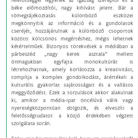
béke előmozdítói, nagy kihívást jelent. Bár a
tömegtájékoztatás különböző eszközei
megkönnyítik az információ és a gondolatok
cseréjét, hozzájárulnak a különböző csoportok
közötti kölcsönös megértéshez, mégis lehetnek
kétértelműek. Bizonyos törekvések a médiában a
párbeszéd „nagy kerek asztala” mellett
önmagukban egyfajta monokultúrát is
létrehozhatnak, amely korlátozza a kreativitást,
tompítja a komplex gondolkodást, átértékeli a
kulturális gyakorlat sajátosságait és a vallásos
meggyőződést. Ezek a torzulások akkor alakulnak
ki, amikor a média-ipar öncélúvá válik vagy
nyereségközpontúan dolgozik, és elveszíti a
felelősségtudatot a közjó érdekében végzett
szolgálata során.