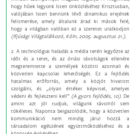
hogy hűek legyünk Isten önközléséhez Krisztusban,
valójában Isten bennünk lévő dinamikus erejének
felismerése, amely általunk árad ki mások felé,
hogy a világban valóban ez a szeretet uralkodjon
(Ifjúsági Világtalálkozó, Köln, 2005. augusztus 21.).
2. A technológiai haladás a média terén legyőzte az
időt és a teret, és az óriási távolságok ellenére
megteremtette a személyek közötti azonnali és
közvetlen kapcsolat lehetőségét. Ez a fejlődés
hatalmas erőforrás, amely a közjót hivatott
szolgálni, és „olyan értéket képvisel, amelyet
védeni és fejleszteni kell”
(A gyors fejlődés, 10).
De
amint azt jól tudjuk, világunk távolról sem
tökéletes. Naponta beigazolódik, hogy a közvetlen
kommunikáció nem mindig járul hozzá a
társadalom egészének együttműködéséhez és a
közösség építéséhez.