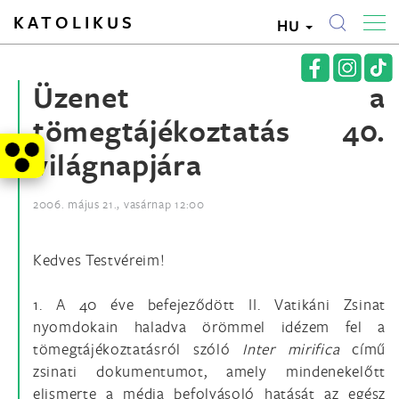
KATOLIKUS
HU
Üzenet a
tömegtájékoztatás 40.
világnapjára
2006. május 21., vasárnap 12:00
Kedves Testvéreim!
1. A 40 éve befejeződött II. Vatikáni Zsinat
nyomdokain haladva örömmel idézem fel a
tömegtájékoztatásról szóló
Inter mirifica
című
zsinati dokumentumot, amely mindenekelőtt
elismerte a média befolyásoló hatását az egész