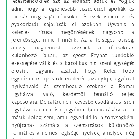
létesítendőknek azt az előírást adtuk és fogjuk
adni, hogy a legteljesebb tisztelettel ápolják és
tartsák meg saját rítusukat és ezek ismeretet és
gyakorlatát sajátítsák el azokban. Ugyanis a
keletiek rítusa megőrzésének nagyobb a
jelentősége, mint hinnénk. Az a felséges ősiség,
amely megnemesíti ezeknek a rítusoknak
különböző fajtáit, az egész Egyház tündöklő
ékességére válik és a katolikus hit isteni egységét
erősíti. Ugyanis azáltal, hogy Kelet főbb
egyházainak apostoli eredetét bizonyítja, egyúttal
nyilvánvaló és szembeötlő ezeknek a Római
Egyházzal való, kezdettől fennálló teljes
kapcsolata. De talárt nem kevésbé csodálatos Isten
Egyháza katolicitása jegyének bemutatására az a
másik dolog sem, amit egyedülálló bizonyságként
nyújtanak számára a szertartások különböző
formái és a nemes régiségű nyelvek, amelyek még