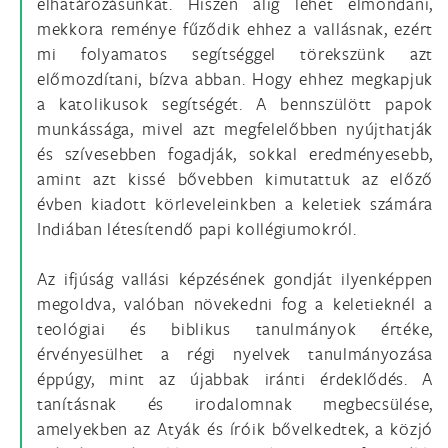
elhatározásunkat. Hiszen alig lehet elmondani,
mekkora reménye fűződik ehhez a vallásnak, ezért
mi folyamatos segítséggel törekszünk azt
előmozdítani, bízva abban. Hogy ehhez megkapjuk
a katolikusok segítségét. A bennszülött papok
munkássága, mivel azt megfelelőbben nyújthatják
és szívesebben fogadják, sokkal eredményesebb,
amint azt kissé bővebben kimutattuk az előző
évben kiadott körleveleinkben a keletiek számára
Indiában létesítendő papi kollégiumokról.
Az ifjúság vallási képzésének gondját ilyenképpen
megoldva, valóban növekedni fog a keletieknél a
teológiai és biblikus tanulmányok értéke,
érvényesülhet a régi nyelvek tanulmányozása
éppúgy, mint az újabbak iránti érdeklődés. A
tanításnak és irodalomnak megbecsülése,
amelyekben az Atyák és íróik bővelkedtek, a közjó