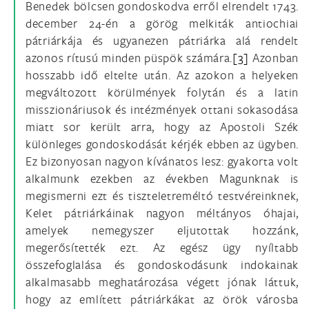
Benedek bölcsen gondoskodva erről elrendelt 1743.
december 24-én a görög melkiták antiochiai
pátriárkája és ugyanezen pátriárka alá rendelt
azonos rítusú minden püspök számára.
[3]
Azonban
hosszabb idő eltelte után. Az azokon a helyeken
megváltozott körülmények folytán és a latin
misszionáriusok és intézmények ottani sokasodása
miatt sor került arra, hogy az Apostoli Szék
különleges gondoskodását kérjék ebben az ügyben.
Ez bizonyosan nagyon kívánatos lesz: gyakorta volt
alkalmunk ezekben az években Magunknak is
megismerni ezt és tiszteletreméltó testvéreinknek,
Kelet pátriárkáinak nagyon méltányos óhajai,
amelyek nemegyszer eljutottak hozzánk,
megerősítették ezt. Az egész ügy nyíltabb
összefoglalása és gondoskodásunk indokainak
alkalmasabb meghatározása végett jónak láttuk,
hogy az említett pátriárkákat az örök városba