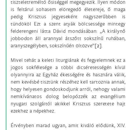
tiszteletreméltó ősiséggel megegyezik. Ilyen módon
is feltárul sohasem elöregedő életereje, ő maga
pedig Krisztus jegyeseként nagyszerűbben is
tündököl Ezt a szent atyák bölcsessége mintegy
felderengeni látta Dávid mondásában: „A királynő
jobbodon áll arannyal átszőtt sokszínű ruhában,
aranyszegélyben, sokszínűén öltözve”
[2]
.
Mivel tehát a keleti liturgiának és fegyelemnek ez a
jogos sokfélesége a többi dicséretességén kívül
olyannyira az Egyház ékességére és hasznára válik,
nem kevésbé tisztünk részéhez kell tartoznia annak,
hogy helyesen gondoskodjunk arról, nehogy valami
nemkívánatos dolog belopózzék az evangélium
nyugati szolgáitól akikkel Krisztus szeretete hajt
ezekhez a népekhez.
Érvényben marad ugyan, amit kiváló elődünk, XIV.