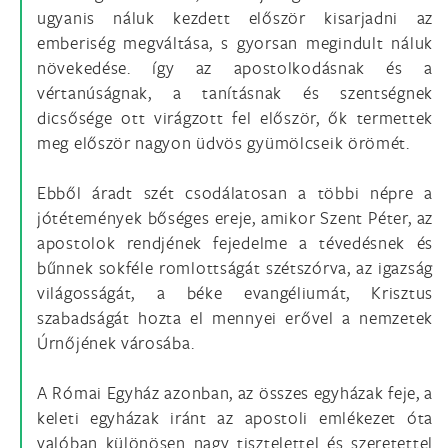
ugyanis náluk kezdett először kisarjadni az
emberiség megváltása, s gyorsan megindult náluk
növekedése. így az apostolkodásnak és a
vértanúságnak, a tanításnak és szentségnek
dicsősége ott virágzott fel először, ők termettek
meg először nagyon üdvös gyümölcseik örömét.
Ebből áradt szét csodálatosan a többi népre a
jótétemények bőséges ereje, amikor Szent Péter, az
apostolok rendjének fejedelme a tévedésnek és
bűnnek sokféle romlottságát szétszórva, az igazság
világosságát, a béke evangéliumát, Krisztus
szabadságát hozta el mennyei erővel a nemzetek
Úrnőjének városába.
A Római Egyház azonban, az összes egyházak feje, a
keleti egyházak iránt az apostoli emlékezet óta
valóban különösen nagy tisztelettel és szeretettel