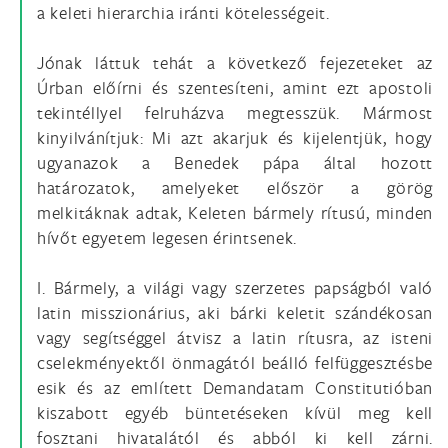
a keleti hierarchia iránti kötelességeit.
Jónak láttuk tehát a következő fejezeteket az
Úrban előírni és szentesíteni, amint ezt apostoli
tekintéllyel felruházva megtesszük. Mármost
kinyilvánítjuk: Mi azt akarjuk és kijelentjük, hogy
ugyanazok a Benedek pápa által hozott
határozatok, amelyeket először a görög
melkitáknak adtak, Keleten bármely rítusú, minden
hívőt egyetem legesen érintsenek.
I. Bármely, a világi vagy szerzetes papságból való
latin misszionárius, aki bárki keletit szándékosan
vagy segítséggel átvisz a latin rítusra, az isteni
cselekményektől önmagától beálló felfüggesztésbe
esik és az említett Demandatam Constitutióban
kiszabott egyéb büntetéseken kívül meg kell
fosztani hivatalától és abból ki kell zárni.