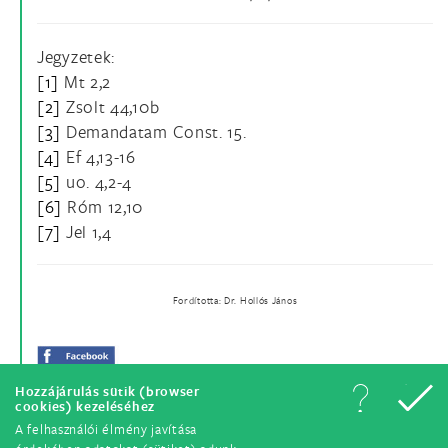
Jegyzetek:
[1]
Mt 2,2
[2]
Zsolt 44,10b
[3]
Demandatam Const. 15.
[4]
Ef 4,13-16
[5]
uo. 4,2-4
[6]
Róm 12,10
[7]
Jel 1,4
Fordította: Dr. Hollós János
Hozzájárulás sütik (browser
cookies) kezeléséhez
A felhasználói élmény javítása