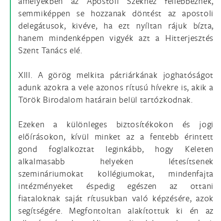
amelyekben az Apostoli Székhez fellebbeznek,
semmiképpen se hozzanak döntést az apostoli
delegátusok, kivéve, ha ezt nyíltan rájuk bízta,
hanem mindenképpen vigyék azt a Hitterjesztés
Szent Tanács elé.
XIII. A görög melkita pátriárkának joghatóságot
adunk azokra a vele azonos rítusú hívekre is, akik a
Török Birodalom határain belül tartózkodnak.
Ezeken a különleges biztosítékokon és jogi
előírásokon, kívül minket az a fentebb érintett
gond foglalkoztat leginkább, hogy Keleten
alkalmasabb helyeken létesítsenek
szemináriumokat kollégiumokat, mindenfajta
intézményeket éspedig egészen az ottani
fiataloknak saját rítusukban való képzésére, azok
segítségére. Megfontoltan alakítottuk ki én az