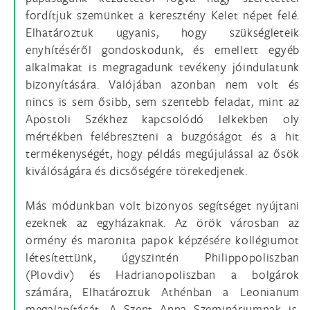
fordítjuk szemünket a keresztény Kelet népet felé.
Elhatároztuk ugyanis, hogy szükségleteik
enyhítéséről gondoskodunk, és emellett egyéb
alkalmakat is megragadunk tevékeny jóindulatunk
bizonyítására. Valójában azonban nem volt és
nincs is sem ősibb, sem szentebb feladat, mint az
Apostoli Székhez kapcsolódó lelkekben oly
mértékben felébreszteni a buzgóságot és a hit
termékenységét, hogy példás megújulással az ősök
kiválóságára és dicsőségére törekedjenek.
Más módunkban volt bizonyos segítséget nyújtani
ezeknek az egyházaknak. Az örök városban az
örmény és maronita papok képzésére kollégiumot
létesítettünk, úgyszintén Philippopoliszban
(Plovdiv) és Hadrianopoliszban a bolgárok
számára, Elhatároztuk Athénban a Leonianum
megalapítását. A Szent Anna Szemináriumnak is,