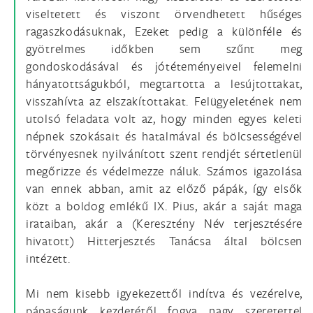
viseltetett és viszont örvendhetett hűséges
ragaszkodásuknak, Ezeket pedig a különféle és
gyötrelmes időkben sem szűnt meg
gondoskodásával és jótéteményeivel felemelni
hányatottságukból, megtartotta a lesújtottakat,
visszahívta az elszakítottakat. Felügyeletének nem
utolsó feladata volt az, hogy minden egyes keleti
népnek szokásait és hatalmával és bölcsességével
törvényesnek nyilvánított szent rendjét sértetlenül
megőrizze és védelmezze náluk. Számos igazolása
van ennek abban, amit az előző pápák, így elsők
közt a boldog emlékű IX. Pius, akár a saját maga
irataiban, akár a (Keresztény Név terjesztésére
hivatott) Hitterjesztés Tanácsa által bölcsen
intézett.
Mi nem kisebb igyekezettől indítva és vezérelve,
pápaságunk kezdetétől fogva nagy szeretettel