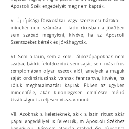
Apostoli Szék engedélyét meg nem kapták.
V. Új ifjúsági főiskolákat vagy szerzetesi házakat –
mindkét nem számára – latin rítusban a jövőben
sem szabad megnyitni, kivéve, ha az Apostoli
Szentszéket kérték és jóváhagyták.
VI. Sem a latin, sem a keleti áldozópapoknak nem
szabad bárkit feloldozniuk sem saját, sem más rítus
templomában olyan esetek alól, amelyek a maguk
saját ordináriusának vannak fenntartva, kivéve, ha
tőlük meghatalmazást kaptak. Ebben az ügyben
mindenféle, akár különlegesen említésre méltó
kiváltságot is teljesen visszavonunk.
VII. Azoknak a keletieknek, akik a latin rítust akár
pápai engedéllyel is felvették, m Apostoli Székhez
benyújtott, kérelem alapján szabad ősi rítusokra