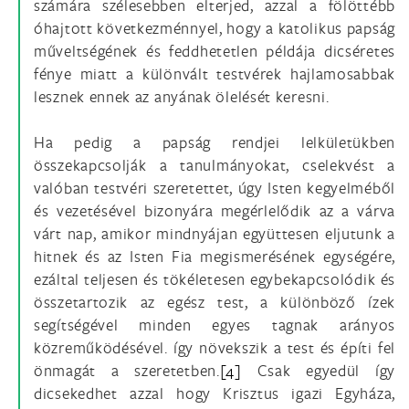
számára szélesebben elterjed, azzal a fölöttébb
óhajtott következménnyel, hogy a katolikus papság
műveltségének és feddhetetlen példája dicséretes
fénye miatt a különvált testvérek hajlamosabbak
lesznek ennek az anyának ölelését keresni.
Ha pedig a papság rendjei lelkületükben
összekapcsolják a tanulmányokat, cselekvést a
valóban testvéri szeretettet, úgy Isten kegyelméből
és vezetésével bizonyára megérlelődik az a várva
várt nap, amikor mindnyájan együttesen eljutunk a
hitnek és az Isten Fia megismerésének egységére,
ezáltal teljesen és tökéletesen egybekapcsolódik és
összetartozik az egész test, a különböző ízek
segítségével minden egyes tagnak arányos
közreműködésével. így növekszik a test és építi fel
önmagát a szeretetben.
[4]
Csak egyedül így
dicsekedhet azzal hogy Krisztus igazi Egyháza,