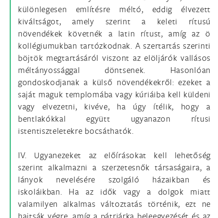
különlegesen említésre méltó, eddig élvezett
kiváltságot, amely szerint a keleti rítusú
növendékek követnék a latin rítust, amíg az ö
kollégiumukban tartózkodnak. A szertartás szerinti
böjtök megtartásáról viszont az elöljárók vallásos
méltányossággal döntsenek. Hasonlóan
gondoskodjanak a külső növendékekről: ezeket a
saját maguk templomába vagy kúriáiba kell küldeni
vagy elvezetni, kivéve, ha úgy ítélik, hogy a
bentlakókkal együtt ugyanazon rítusi
istentiszteletekre bocsáthatók.
IV. Ugyanezeket az előírásokat kell lehetőség
szerint alkalmazni a szerzetesnők társaságaira, a
lányok nevelésére szolgáló házaikban és
iskoláikban. Ha az idők vagy a dolgok miatt
valamilyen alkalmas változtatás történik, ezt ne
hajtsák végre, amíg a pátriárka beleegyezését és az