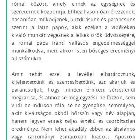
római között, amely ennek az egységnek és
szeretetnek központja. Ehhez hasonlóan érezzenek,
hasonlóan működjenek, buzdításunk és parancsunk
szerint a latin papok, akik ezeken a vidékeken
kiváló munkát végeznek a lelkek örök üdvösségére,
a római pápa iránti vallásos engedelmességgel
munkálkodva, mert akkor Isten bőséges eredményi
ad számukra.
Amit tehát ezzel a levéllel elhatároztunk,
kijelentettünk és szentesítettünk, azt akarjuk és
parancsoljuk, hogy minden érintett sértetlenül
megtartsa, és ahhoz se megjegyzést ne fűzzön, sem
vitát ne indítson róla, se ne gyengítse, semmilyen,
akár kiváltságos okból bőrszín vagy név alapján,
hanem legyen ennek teljes értékű és csorbítatlan
eredménye. Nem lehet akadály ebben az általános
vagy tartományi zsinatokon kiadott Apostoli