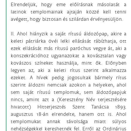
Elrendeljük, hogy eme előírásnak másolatát a
latinok templomainak ajtaján közzé kell tenni
avégett, hogy biztosan és szilárdan érvényesüljön.
II. Ahol hiányzik a saját rítusú áldozópap, akire a
keleti pátriárka övéi lelki ellátását rábízhatja, ott
ezek ellátását más rítusú paróchus vegye át, aki a
konszekrációhoz ugyanazokat a kovásztalan vagy
kovászos színeket használja, mint ők. Előnyben
legyen az, aki a keleti rítus szerint alkalmazza
ezeket. A hívek pedig jogosultak bármely rítus
szerint áldozni nemcsak azokon a helyeken, ahol
sem saját rítusú templomuk, sem áldozópapjuk
nincs, amint azt a (Keresztény Név terjesztésére
hivatott) Hitterjesztés Szent Tanácsa 1893.
augusztus 18-án elrendelte, hanem ott is. Ahol
templomukat annak távolsága miatt súlyos
nehézségekkel kereshetnék fel. Erről az Ordinárius