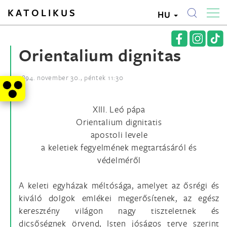
KATOLIKUS
HU
Orientalium dignitas
1894. november 30., péntek 11:30
XIII. Leó pápa
Orientalium dignitatis
apostoli levele
a keletiek fegyelmének megtartásáról és
védelméről
A keleti egyházak méltósága, amelyet az ősrégi és
kiváló dolgok emlékei megerősítenek, az egész
keresztény világon nagy tiszteletnek és
dicsőségnek örvend, Isten jóságos terve szerint