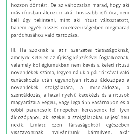
hozzon döntést. De az változatlan marad, hogy aki
más rítusban áldozott akár hosszabb idő óta, nem
kell úgy tekinteni, mint aki rítust változtatott,
hanem egyéb összes kötelezettségeiben megmarad
paróchusához való tartozása.
III. Ha azoknak a latin szerzetes társaságoknak,
amelyek Keleten az ifjúság képzésével foglalkoznak,
valamely kollégiumukban nem kevés a keleti rítusú
növendékek száma, legyen náluk a pátriárkával való
tanácskozás után ugyanolyan rítusú áldozópap a
növendékek szolgálatára, a mise-áldozat, a
szentáldozás, a hazai nyelvű katekézis és a rítusok
magyarázata végett, vagy legalább vasárnapon és a
többi parancsolt ünnepeken keressenek fel ilyen
áldozópapot, aki ezeket a szolgálatokat teljesítheti
nekik. Emiatt ezen Társaságoktól egészében
visszavontnak nyilvánítunk bármilyen, akár