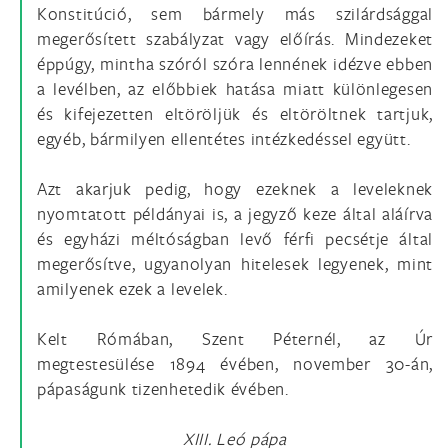
Konstitúció, sem bármely más szilárdsággal
megerősített szabályzat vagy előírás. Mindezeket
éppúgy, mintha szóról szóra lennének idézve ebben
a levélben, az előbbiek hatása miatt különlegesen
és kifejezetten eltöröljük és eltöröltnek tartjuk,
egyéb, bármilyen ellentétes intézkedéssel együtt.
Azt akarjuk pedig, hogy ezeknek a leveleknek
nyomtatott példányai is, a jegyző keze által aláírva
és egyházi méltóságban levő férfi pecsétje által
megerősítve, ugyanolyan hitelesek legyenek, mint
amilyenek ezek a levelek.
Kelt Rómában, Szent Péternél, az Úr
megtestesülése 1894 évében, november 30-án,
pápaságunk tizenhetedik évében.
XIII. Leó pápa