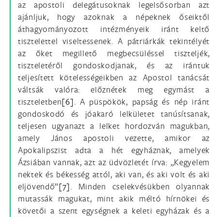
az apostoli delegátusoknak legelsősorban azt
ajánljuk, hogy azoknak a népeknek őseiktől
áthagyományozott intézményeik iránt keltő
tisztelettel viseltessenek. A pátriárkák tekintélyét
az őket megillető megbecsüléssel tiszteljék,
tiszteletéről gondoskodjanak, és az irántuk
teljesített kötelességeikben az Apostol tanácsát
váltsák valóra: előznétek meg egymást a
tiszteletben
[6]
. A püspökök, papság és nép iránt
gondoskodó és jóakaró lelkületet tanúsítsanak,
teljesen ugyanazt a lelket hordozván magukban,
amely János apostoli vezette, amikor az
Apokalipszist adta a hét egyháznak, amelyek
Ázsiában vannak, azt az üdvözletét írva: „Kegyelem
nektek és békesség attól, aki van, és aki volt és aki
eljövendő”
[7]
. Minden cselekvésükben olyannak
mutassák magukat, mint akik méltó hírnökei és
követői a szent egységnek a keleti egyházak és a