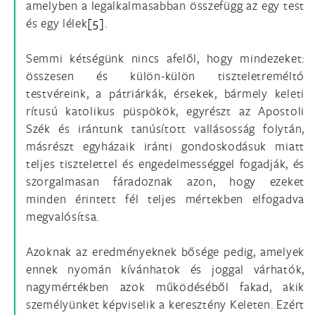
amelyben a legalkalmasabban összefügg az egy test
és egy lélek
[5]
.
Semmi kétségünk nincs afelől, hogy mindezeket:
összesen és külön-külön tiszteletreméltó
testvéreink, a pátriárkák, érsekek, bármely keleti
rítusú katolikus püspökök, egyrészt az Apostoli
Szék és irántunk tanúsított vallásosság folytán,
másrészt egyházaik iránti gondoskodásuk miatt
teljes tisztelettel és engedelmességgel fogadják, és
szorgalmasan fáradoznak azon, hogy ezeket
minden érintett fél teljes mértekben elfogadva
megvalósítsa.
Azoknak az eredményeknek bősége pedig, amelyek
ennek nyomán kívánhatok és joggal várhatók,
nagymértékben azok működéséből fakad, akik
személyünket képviselik a keresztény Keleten. Ezért