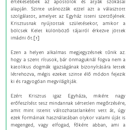
értékesebbek az apostolok és atyák szokásai
alapján. Szinte utánozzák ezzel azt a választott
szolgálatot, amelyet az Egyház isteni szerzőjének.
Krisztusnak nyújtottak születésekor, amikor a
bölcsek Kelet különböző tájairól érkezve jöttek
imádni őt.
[1]
Ezen a helyen alkalmas megjegyzésnek tűnik az.
hogy a szent rítusok, bár önmaguknál fogva nem a
katolikus dogmák igazságának bizonyítására lettek
létrehozva, mégis ezeket szinte élő módon fejezik
ki és ragyogóan megvilágítják.
Ezért Krisztus igaz Egyháza, miként nagy
erőfeszítést tesz mindannak sértetlen megőrzésére,
amit mint istenit változhatatlanként vett át, úgy
ezek formáinak használatában olykor valami úját is
megenged, vagy elfogad, főként abban, ami a