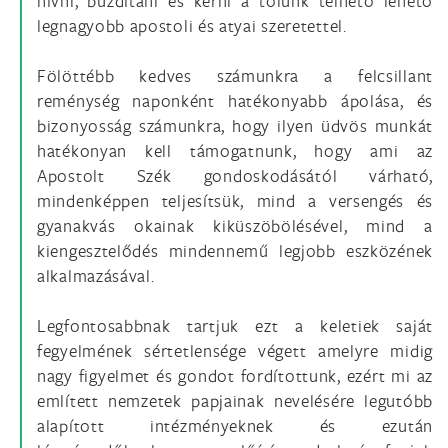
hívni, buzdítani és kérni a tőlünk telhető lehető
legnagyobb apostoli és atyai szeretettel.
Fölöttébb kedves számunkra a felcsillant
reménység naponként hatékonyabb ápolása, és
bizonyosság számunkra, hogy ilyen üdvös munkát
hatékonyan kell támogatnunk, hogy ami az
Apostolt Szék gondoskodásától várható,
mindenképpen teljesítsük, mind a versengés és
gyanakvás okainak kiküszöbölésével, mind a
kiengesztelődés mindennemű legjobb eszközének
alkalmazásával.
Legfontosabbnak tartjuk ezt a keletiek saját
fegyelmének sértetlensége végett amelyre midig
nagy figyelmet és gondot fordítottunk, ezért mi az
említett nemzetek papjainak nevelésére legutóbb
alapított intézményeknek és ezután