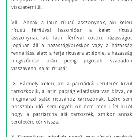
visszatérniük.
VIlI. Annak a latin rítusú asszonynak, aki keleti
rítusú férfiúval hasonlóan a keleti rítusú
asszonynak, aki latin férfival kötött házasságot
jogában áll a házasságkötéskor vagy a házasság
fennállása alatt a férje rítusára átlépnie, a házasság
megszűnése után pedig jogosult szabadon
visszavenni saját rítusát.
IX. Bármely keleti, aki a pátriárkái területén kívül
tartózkodik, a latin papság ellátására van bízva, de
megmarad saját rítusához tartozónak. Ezért sem
hosszabb idő, sem egyéb ok nem menti fel attól
hogy a patriarcha alá tartozzék, amikor annak
területére tér vissza.
X. Semmilyen, mindkét nemű latin rítusú rendnek