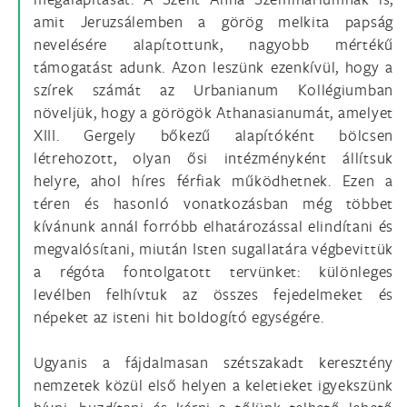
amit Jeruzsálemben a görög melkita papság
nevelésére alapítottunk, nagyobb mértékű
támogatást adunk. Azon leszünk ezenkívül, hogy a
szírek számát az Urbanianum Kollégiumban
növeljük, hogy a görögök Athanasianumát, amelyet
XIII. Gergely bőkezű alapítóként bölcsen
létrehozott, olyan ősi intézményként állítsuk
helyre, ahol híres férfiak működhetnek. Ezen a
téren és hasonló vonatkozásban még többet
kívánunk annál forróbb elhatározással elindítani és
megvalósítani, miután Isten sugallatára végbevittük
a régóta fontolgatott tervünket: különleges
levélben felhívtuk az összes fejedelmeket és
népeket az isteni hit boldogító egységére.
Ugyanis a fájdalmasan szétszakadt keresztény
nemzetek közül első helyen a keletieket igyekszünk