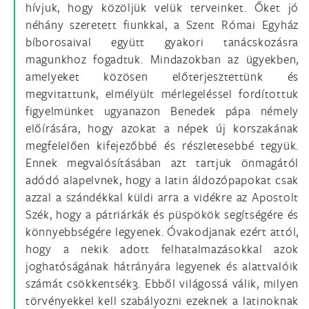
hívjuk, hogy közöljük velük terveinket. Őket jó
néhány szeretett fiunkkal, a Szent Római Egyház
bíborosaival együtt gyakori tanácskozásra
magunkhoz fogadtuk. Mindazokban az ügyekben,
amelyeket közösen előterjesztettünk és
megvitattunk, elmélyült mérlegeléssel fordítottuk
figyelmünket ugyanazon Benedek pápa némely
előírására, hogy azokat a népek új korszakának
megfelelően kifejezőbbé és részletesebbé tegyük.
Ennek megvalósításában azt tartjuk önmagától
adódó alapelvnek, hogy a latin áldozópapokat csak
azzal a szándékkal küldi arra a vidékre az Apostolt
Szék, hogy a pátriárkák és püspökök segítségére és
könnyebbségére legyenek. Óvakodjanak ezért attól,
hogy a nekik adott felhatalmazásokkal azok
joghatóságának hátrányára legyenek és alattvalóik
számát csökkentsék3. Ebből világossá válik, milyen
törvényekkel kell szabályozni ezeknek a latinoknak