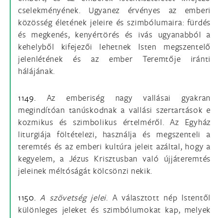
cselekményének. Ugyanez érvényes az emberi
közösség életének jeleire és szimbólumaira: fürdés
és megkenés, kenyértörés és ivás ugyanabból a
kehelyből kifejezői lehetnek Isten megszentelő
jelenlétének és az ember Teremtője iránti
hálájának.
1149.
Az emberiség nagy vallásai gyakran
megindítóan tanúskodnak a vallási szertartások e
kozmikus és szimbolikus értelméről. Az Egyház
liturgiája föltételezi, használja és megszenteli a
teremtés és az emberi kultúra jeleit azáltal, hogy a
kegyelem, a Jézus Krisztusban való újjáteremtés
jeleinek méltóságát kölcsönzi nekik.
1150.
A szövetség jelei
. A választott nép Istentől
különleges jeleket és szimbólumokat kap, melyek