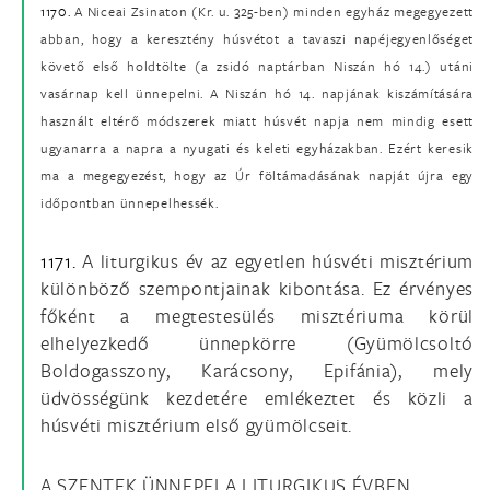
1170.
A Niceai Zsinaton (Kr. u. 325-ben) minden egyház megegyezett
abban, hogy a keresztény húsvétot a tavaszi napéjegyenlőséget
követő első holdtölte (a zsidó naptárban Niszán hó 14.) utáni
vasárnap kell ünnepelni. A Niszán hó 14. napjának kiszámítására
használt eltérő módszerek miatt húsvét napja nem mindig esett
ugyanarra a napra a nyugati és keleti egyházakban. Ezért keresik
ma a megegyezést, hogy az Úr föltámadásának napját újra egy
időpontban ünnepelhessék.
1171.
A liturgikus év az egyetlen húsvéti misztérium
különböző szempontjainak kibontása. Ez érvényes
főként a megtestesülés misztériuma körül
elhelyezkedő ünnepkörre (Gyümölcsoltó
Boldogasszony, Karácsony, Epifánia), mely
üdvösségünk kezdetére emlékeztet és közli a
húsvéti misztérium első gyümölcseit.
A SZENTEK ÜNNEPEI A LITURGIKUS ÉVBEN