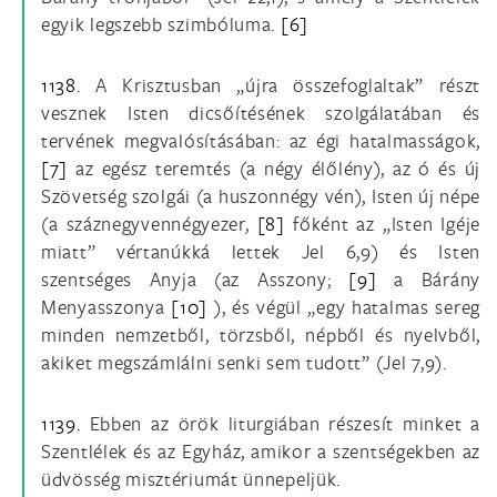
egyik legszebb szimbóluma.
[6]
1138.
A Krisztusban „újra összefoglaltak” részt
vesznek Isten dicsőítésének szolgálatában és
tervének megvalósításában: az égi hatalmasságok,
[7]
az egész teremtés (a négy élőlény), az ó és új
Szövetség szolgái (a huszonnégy vén), Isten új népe
(a száznegyvennégyezer,
[8]
főként az „Isten Igéje
miatt” vértanúkká lettek Jel 6,9) és Isten
szentséges Anyja (az Asszony;
[9]
a Bárány
Menyasszonya
[10]
), és végül „egy hatalmas sereg
minden nemzetből, törzsből, népből és nyelvből,
akiket megszámlálni senki sem tudott” (Jel 7,9).
1139.
Ebben az örök liturgiában részesít minket a
Szentlélek és az Egyház, amikor a szentségekben az
üdvösség misztériumát ünnepeljük.