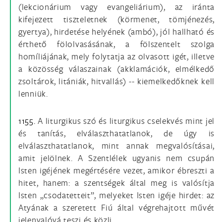
(lekcionárium vagy evangeliárium), az iránta
kifejezett tiszteletnek (körmenet, tömjénezés,
gyertya), hirdetése helyének (ambó), jól hallható és
érthető fölolvasásának, a fölszentelt szolga
homíliájának, mely folytatja az olvasott igét, illetve
a közösség válaszainak (akklamációk, elmélkedő
zsoltárok, litániák, hitvallás) -- kiemelkedőknek kell
lenniük.
1155.
A liturgikus szó és liturgikus cselekvés mint jel
és tanítás, elválaszthatatlanok, de úgy is
elválaszthatatlanok, mint annak megvalósításai,
amit jelölnek. A Szentlélek ugyanis nem csupán
Isten igéjének megértésére vezet, amikor ébreszti a
hitet, hanem: a szentségek által meg is valósítja
Isten „csodatetteit”, melyeket Isten igéje hirdet: az
Atyának a szeretett Fiú által végrehajtott művét
jelenvalóvá teszi és közli.