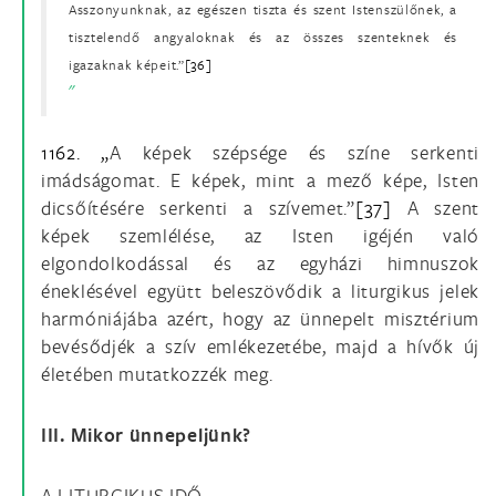
Asszonyunknak, az egészen tiszta és szent Istenszülőnek, a
tisztelendő angyaloknak és az összes szenteknek és
igazaknak képeit.”
[36]
1162. „
A képek szépsége és színe serkenti
imádságomat. E képek, mint a mező képe, Isten
dicsőítésére serkenti a szívemet.”
[37]
A szent
képek szemlélése, az Isten igéjén való
elgondolkodással és az egyházi himnuszok
éneklésével együtt beleszövődik a liturgikus jelek
harmóniájába azért, hogy az ünnepelt misztérium
bevésődjék a szív emlékezetébe, majd a hívők új
életében mutatkozzék meg.
III. Mikor ünnepeljünk?
A LITURGIKUS IDŐ