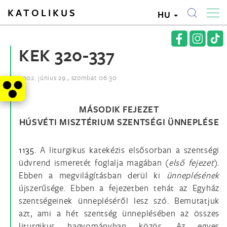
KATOLIKUS
HU
KEK 320-337
2002. június 29., szombat 06:30
MÁSODIK FEJEZET
HÚSVÉTI MISZTÉRIUM SZENTSÉGI ÜNNEPLÉSE
1135.
A liturgikus katekézis elsősorban a szentségi
üdvrend ismeretét foglalja magában (
első fejezet
).
Ebben a megvilágításban derül ki
ünneplésének
újszerűsége. Ebben a fejezetben tehát az Egyház
szentségeinek ünnepléséről lesz szó. Bemutatjuk
azt, ami a hét szentség ünneplésében az összes
liturgikus hagyományban közös. Az egyes