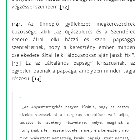
végzéssel szemben”.
[12]
1141.
Az ünneplő gyülekezet megkereszteltek
közössége, akik „az újjászületés és a Szentlélek
kenete által lelki házzá és szent papsággá
szenteltetnek, hogy a keresztény ember minden
cselekedete által lelki áldozatokat ajánljanak föl”.
[13]
Ez az „általános papság” Krisztusnak, az
egyetlen papnak a papsága, amelyben minden tagja
részesül.
[14]
„Az Anyaszentegyház nagyon kívánja, hogy az összes
híveket vezessék rá a liturgikus ünneplésen való teljes,
tudatos és tevékeny részvételre, melyet magának a
liturgiának a természete követel, s melyre a keresztény nép
mint >választott nemzetség, királyi papság, szent nemzet,