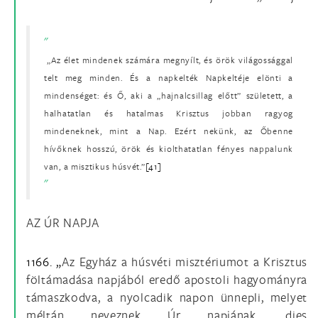
„Az élet mindenek számára megnyílt, és örök világossággal
telt meg minden. És a napkelték Napkeltéje elönti a
mindenséget: és Ő, aki a „hajnalcsillag előtt” született, a
halhatatlan és hatalmas Krisztus jobban ragyog
mindeneknek, mint a Nap. Ezért nekünk, az Őbenne
hívőknek hosszú, örök és kiolthatatlan fényes nappalunk
van, a misztikus húsvét.”
[41]
AZ ÚR NAPJA
1166. „
Az Egyház a húsvéti misztériumot a Krisztus
föltámadása napjából eredő apostoli hagyományra
támaszkodva, a nyolcadik napon ünnepli, melyet
méltán neveznek Úr napjának, dies