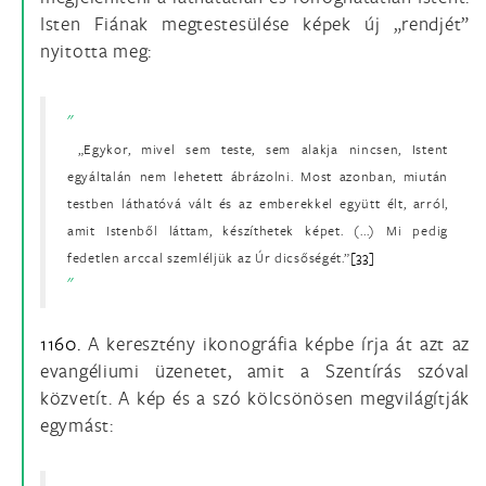
Isten Fiának megtestesülése képek új „rendjét”
nyitotta meg:
„Egykor, mivel sem teste, sem alakja nincsen, Istent
egyáltalán nem lehetett ábrázolni. Most azonban, miután
testben láthatóvá vált és az emberekkel együtt élt, arról,
amit Istenből láttam, készíthetek képet. (...) Mi pedig
fedetlen arccal szemléljük az Úr dicsőségét.”
[33]
1160.
A keresztény ikonográfia képbe írja át azt az
evangéliumi üzenetet, amit a Szentírás szóval
közvetít. A kép és a szó kölcsönösen megvilágítják
egymást: