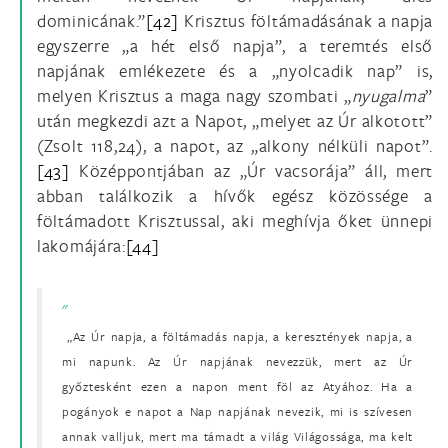
dominicának.”
[42]
Krisztus föltámadásának a napja
egyszerre „a hét első napja”, a teremtés első
napjának emlékezete és a „nyolcadik nap” is,
melyen Krisztus a maga nagy szombati „
nyugalma
”
után megkezdi azt a Napot, „melyet az Úr alkotott”
(Zsolt 118,24), a napot, az „alkony nélküli napot”.
[43]
Középpontjában az „Úr vacsorája” áll, mert
abban találkozik a hívők egész közössége a
föltámadott Krisztussal, aki meghívja őket ünnepi
lakomájára:
[44]
„Az Úr napja, a föltámadás napja, a keresztények napja, a
mi napunk. Az Úr napjának nevezzük, mert az Úr
győztesként ezen a napon ment föl az Atyához. Ha a
pogányok e napot a Nap napjának nevezik, mi is szívesen
annak valljuk, mert ma támadt a világ Világossága, ma kelt