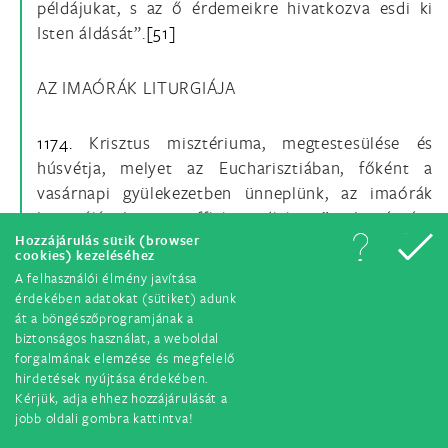
példájukat, s az ő érdemeikre hivatkozva esdi ki
Isten áldását”.
[51]
AZ IMAÓRÁK LITURGIÁJA
1174.
Krisztus misztériuma, megtestesülése és
húsvétja, melyet az Eucharisztiában, főként a
vasárnapi gyülekezetben ünneplünk, az imaórák
liturgiájának, az „
officium divinum
”-nak végzése
Hozzájárulás sütik (browser
által
[52]
minden áldott nap idejét áthatja és
cookies) kezeléséhez
átalakítja. Az apostoli buzdítást -- „szünet nélkül
A felhasználói élmény javítása
kell imádkozni”
[53]
-- követve a zsolozsma „úgy
érdekében adatokat (sütiket) adunk
van megszerkesztve, hogy Isten dicséretével a
át a böngészőprogramjának a
biztonságos használat, a weboldal
nappalt és az éjszakát megszentelje”.
[54]
Az
forgalmának elemzése és megfelelő
„Egyház nyilvános imája”,
[55]
melyben a hívők
hirdetések nyújtása érdekében.
(klerikusok, szerzetesek és laikusok) a
Kérjük, adja ehhez hozzájárulását a
megkereszteltek királyi papságát gyakorolják. Ha az
jobb oldali gombra kattintva!
Egyház által jóváhagyott forma szerint imádkozzák,