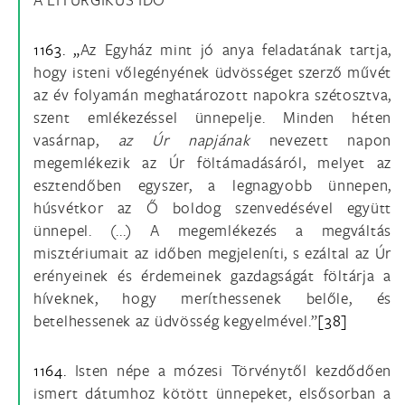
1163. „
Az Egyház mint jó anya feladatának tartja,
hogy isteni vőlegényének üdvösséget szerző művét
az év folyamán meghatározott napokra szétosztva,
szent emlékezéssel ünnepelje. Minden héten
vasárnap,
az Úr napjának
nevezett napon
megemlékezik az Úr föltámadásáról, melyet az
esztendőben egyszer, a legnagyobb ünnepen,
húsvétkor az Ő boldog szenvedésével együtt
ünnepel. (...) A megemlékezés a megváltás
misztériumait az időben megjeleníti, s ezáltal az Úr
erényeinek és érdemeinek gazdagságát föltárja a
híveknek, hogy meríthessenek belőle, és
betelhessenek az üdvösség kegyelmével.”
[38]
1164.
Isten népe a mózesi Törvénytől kezdődően
ismert dátumhoz kötött ünnepeket, elsősorban a