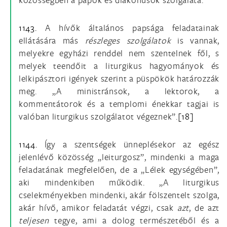
1143.
A hívők általános papsága feladatainak
ellátására más
részleges szolgálatok
is vannak,
melyekre egyházi renddel nem szentelnek fől, s
melyek teendőit a liturgikus hagyományok és
lelkipásztori igények szerint a püspökök határozzák
meg. „A ministránsok, a lektorok, a
kommentátorok és a templomi énekkar tagjai is
valóban liturgikus szolgálatot végeznek”.
[18]
1144.
Így a szentségek ünneplésekor az egész
jelenlévő közösség „leiturgosz”, mindenki a maga
feladatának megfelelően, de a „Lélek egységében”,
aki mindenkiben működik. „A liturgikus
cselekményekben mindenki, akár fölszentelt szolga,
akár hívő, amikor feladatát végzi, csak
azt
, de azt
teljesen
tegye, ami a dolog természetéből és a