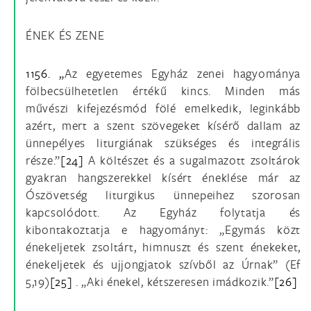
ÉNEK ÉS ZENE
1156. „
Az egyetemes Egyház zenei hagyománya
fölbecsülhetetlen értékű kincs. Minden más
művészi kifejezésmód fölé emelkedik, leginkább
azért, mert a szent szövegeket kísérő dallam az
ünnepélyes liturgiának szükséges és integrális
része.”
[24]
A költészet és a sugalmazott zsoltárok
gyakran hangszerekkel kísért éneklése már az
Ószövetség liturgikus ünnepeihez szorosan
kapcsolódott. Az Egyház folytatja és
kibontakoztatja e hagyományt: „Egymás közt
énekeljetek zsoltárt, himnuszt és szent énekeket,
énekeljetek és ujjongjatok szívből az Úrnak” (Ef
5,19)
[25]
. „Aki énekel, kétszeresen imádkozik.”
[26]