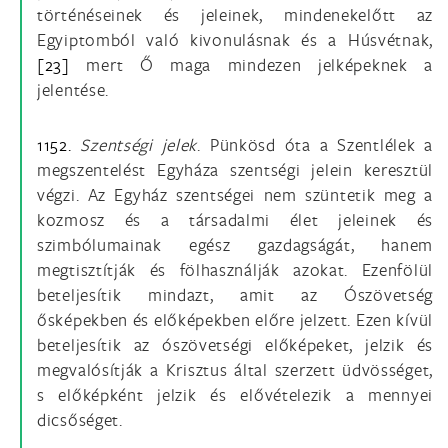
történéseinek és jeleinek, mindenekelőtt az
Egyiptomból való kivonulásnak és a Húsvétnak,
[23]
mert Ő maga mindezen jelképeknek a
jelentése.
1152.
Szentségi jelek
. Pünkösd óta a Szentlélek a
megszentelést Egyháza szentségi jelein keresztül
végzi. Az Egyház szentségei nem szüntetik meg a
kozmosz és a társadalmi élet jeleinek és
szimbólumainak egész gazdagságát, hanem
megtisztítják és fölhasználják azokat. Ezenfölül
beteljesítik mindazt, amit az Ószövetség
ősképekben és előképekben előre jelzett. Ezen kívül
beteljesítik az ószövetségi előképeket, jelzik és
megvalósítják a Krisztus által szerzett üdvösséget,
s előképként jelzik és elővételezik a mennyei
dicsőséget.