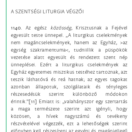
A SZENTSÉGI LITURGIA VÉGZŐI
1140.
Az egész
közösség
, Krisztusnak a Fejével
egyesült teste ünnepel. „A liturgikus cselekmények
nem magáncselekmények, hanem az Egyház, >az
egység szakramentuma<, tudniillik a püspökök
vezetése alatt egyesült és rendezett szent nép
ünneplései. Ezért a liturgikus cselekmények az
Egyház egyetemes misztikus testéhez tartoznak, azt
teszik láthatóvá és reá hatnak; az egyes tagokat
azonban állapotuk, szolgálataik és tényleges
részesedésük szerint különböző módokon
érintik.”
[11]
Emiatt is: „valahányszor egy szertartás
a maga természete szerint azt igényli, hogy
közösen, a hívek nagyszámú és tevékeny
részvételével végezzék, ezt a lehetőségek szerint
előnyben kell részesíteni az egyéni és magánjellegű