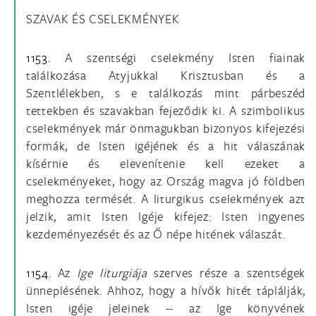
SZAVAK ÉS CSELEKMÉNYEK
1153.
A szentségi cselekmény Isten fiainak
találkozása Atyjukkal Krisztusban és a
Szentlélekben, s e találkozás mint párbeszéd
tettekben és szavakban fejeződik ki. A szimbolikus
cselekmények már önmagukban bizonyos kifejezési
formák, de Isten igéjének és a hit válaszának
kísérnie és elevenítenie kell ezeket a
cselekményeket, hogy az Ország magva jó földben
meghozza termését. A liturgikus cselekmények azt
jelzik, amit Isten Igéje kifejez: Isten ingyenes
kezdeményezését és az Ő népe hitének válaszát.
1154.
Az
Ige liturgiája
szerves része a szentségek
ünneplésének. Ahhoz, hogy a hívők hitét táplálják,
Isten igéje jeleinek -- az Ige könyvének