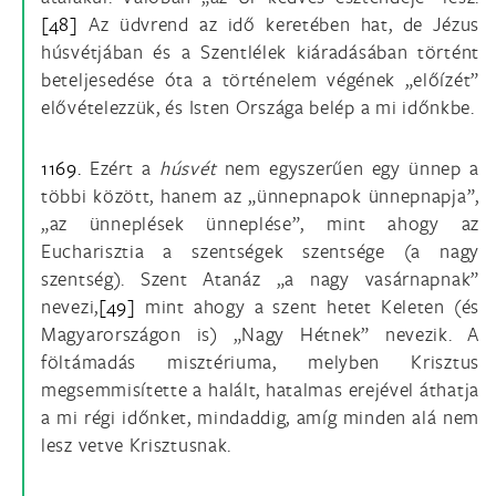
[48]
Az üdvrend az idő keretében hat, de Jézus
húsvétjában és a Szentlélek kiáradásában történt
beteljesedése óta a történelem végének „előízét”
elővételezzük, és Isten Országa belép a mi időnkbe.
1169.
Ezért a
húsvét
nem egyszerűen egy ünnep a
többi között, hanem az „ünnepnapok ünnepnapja”,
„az ünneplések ünneplése”, mint ahogy az
Eucharisztia a szentségek szentsége (a nagy
szentség). Szent Atanáz „a nagy vasárnapnak”
nevezi,
[49]
mint ahogy a szent hetet Keleten (és
Magyarországon is) „Nagy Hétnek” nevezik. A
föltámadás misztériuma, melyben Krisztus
megsemmisítette a halált, hatalmas erejével áthatja
a mi régi időnket, mindaddig, amíg minden alá nem
lesz vetve Krisztusnak.