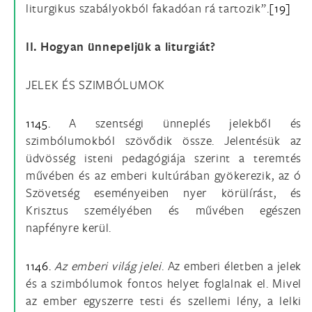
liturgikus szabályokból fakadóan rá tartozik”.
[19]
II. Hogyan ünnepeljük a liturgiát?
JELEK ÉS SZIMBÓLUMOK
1145.
A szentségi ünneplés jelekből és
szimbólumokból szövődik össze. Jelentésük az
üdvösség isteni pedagógiája szerint a teremtés
művében és az emberi kultúrában gyökerezik, az ó
Szövetség eseményeiben nyer körülírást, és
Krisztus személyében és művében egészen
napfényre kerül.
1146.
Az emberi világ jelei
. Az emberi életben a jelek
és a szimbólumok fontos helyet foglalnak el. Mivel
az ember egyszerre testi és szellemi lény, a lelki