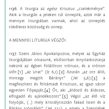
1136.
A liturgia az
egész Krisztus
„cselekménye”.
Akik a liturgiát a jeleken túl ünneplik, azok már a
mennyei liturgiában vannak, ahol az ünneplés
tökéletes közösség és ünnep.
A MENNYEI LITURGIA VÉGZŐI
1137.
Szent János Apokalipszise, melyet az Egyház
liturgiájában olvasunk, elsősorban kinyilatkoztatja
nekünk az égben fölállított trónust; és a trónon
ülőt:
[1]
„az Urat” (Iz 6,1).
[2]
Azután „az ott álló,
mintegy megölt Bárányt” (Jel 5,6):
[3]
a
megfeszített és föltámadt Krisztust, az igazi sátor
egyetlen Főpapját,
[4]
Őt, aki „áldozó és áldozat,
elfogadó és ajándékozott”.
[5]
Végül „az élő víz
folyóját, (...) mely kristálytisztán fakad Isten és a
Bárány trónjából” (Jel 22,1), s amely a Szentlélek