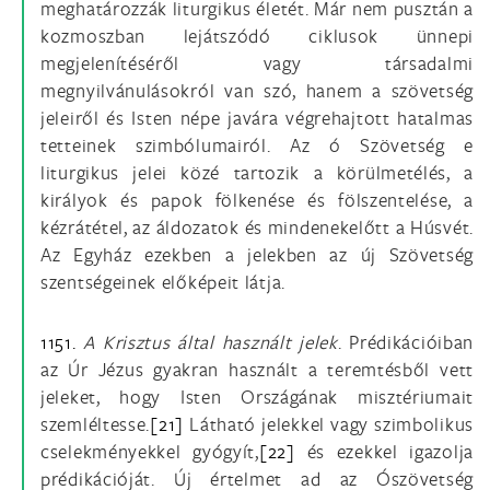
meghatározzák liturgikus életét. Már nem pusztán a
kozmoszban lejátszódó ciklusok ünnepi
megjelenítéséről vagy társadalmi
megnyilvánulásokról van szó, hanem a szövetség
jeleiről és Isten népe javára végrehajtott hatalmas
tetteinek szimbólumairól. Az ó Szövetség e
liturgikus jelei közé tartozik a körülmetélés, a
királyok és papok fölkenése és fölszentelése, a
kézrátétel, az áldozatok és mindenekelőtt a Húsvét.
Az Egyház ezekben a jelekben az új Szövetség
szentségeinek előképeit látja.
1151.
A Krisztus által használt jelek
. Prédikációiban
az Úr Jézus gyakran használt a teremtésből vett
jeleket, hogy Isten Országának misztériumait
szemléltesse.
[21]
Látható jelekkel vagy szimbolikus
cselekményekkel gyógyít,
[22]
és ezekkel igazolja
prédikációját. Új értelmet ad az Ószövetség