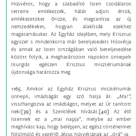
Húsvétot, hogy a szabadító Isten csodálatos
tetteire emlékezzék, hálát adjon értük,
emlékezetüket őrizze, és megtanítsa az új
nemzedékeket, hogyan alakítsák ezekhez
magatartásukat. Az Egyház idejében, mely Krisztus
egyszer s mindenkorra már beteljesedett Húsvétja
és annak az Isten országában való beteljesedése
között folyik, a meghatározott napokon ünnepelt
liturgiát egészen Krisztus misztériumának
újdonsága határozza meg.
1165.
Amikor az Egyház Krisztus misztériumát
ünnepli, imádságát egy szó hatja át: „
Ma!”
,
visszhangozva az imádságot, melyet az Úr tanított
neki
[39]
és a Szentlélek hívását.
[40]
Az élő
Istennek ez a „mai napja”, melybe az ember
meghívást kap, hogy belépjen, az egész történelmet
fölülmúló és vezérlő Jézus húsvétjának az „órá”-ja: