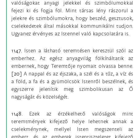
valóságokat anyagi jelekkel és szimbólumokkal
fejezi ki és fogja föl. Mint társas lény rászorul a
jelekre és szimbólumokra, hogy beszéd, gesztusok,
cselekedetek által másokkal kommunikálni tudjon.
Ugyanez érvényes az Istennel való kapcsolatára is.
1147.
Isten a látható teremtésen keresztül szól az
emberhez. Az egész anyagvilág fölkínáltatik az
embernek, hogy Teremtője nyomait olvassa benne.
[20]
A nappal és az éjszaka, a szél és a tűz, a víz és
a föld, a fa és a gyümölcsök Istenről beszélnek, és
egyszerre jelenítik meg szimbolikusan az Ő
nagyságát és közelségét.
1148.
Ezek az érzékelhető valóságok mint
teremtmények kifejező helye lehetnek annak a
cselekménynek, mellyel Isten megszenteli az
embert, és az emberek istentiszteletet kifejező