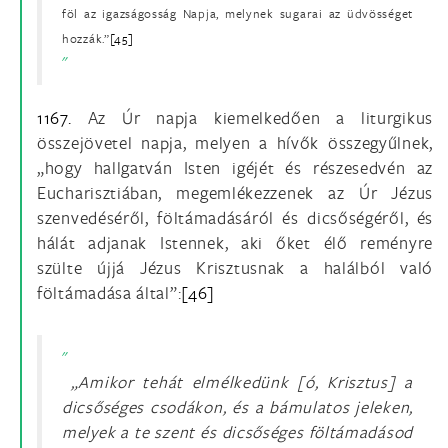
föl az igazságosság Napja, melynek sugarai az üdvösséget
hozzák.”
[45]
1167.
Az Úr napja kiemelkedően a liturgikus
összejövetel napja, melyen a hívők összegyűlnek,
„hogy hallgatván Isten igéjét és részesedvén az
Eucharisztiában, megemlékezzenek az Úr Jézus
szenvedéséről, föltámadásáról és dicsőségéről, és
hálát adjanak Istennek, aki őket élő reményre
szülte újjá Jézus Krisztusnak a halálból való
föltámadása által”:
[46]
„Amikor tehát elmélkedünk [ó, Krisztus] a
dicsőséges csodákon, és a bámulatos jeleken,
melyek a te szent és dicsőséges föltámadásod