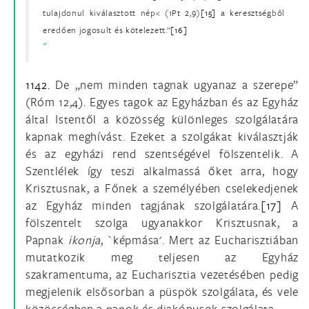
tulajdonul kiválasztott nép< (1Pt 2,9)
[15]
a keresztségből
eredően jogosult és kötelezett.”
[16]
1142.
De „nem minden tagnak ugyanaz a szerepe”
(Róm 12,4). Egyes tagok az Egyházban és az Egyház
által Istentől a közösség különleges szolgálatára
kapnak meghívást. Ezeket a szolgákat kiválasztják
és az egyházi rend szentségével fölszentelik. A
Szentlélek így teszi alkalmassá őket arra, hogy
Krisztusnak, a Főnek a személyében cselekedjenek
az Egyház minden tagjának szolgálatára.
[17]
A
fölszentelt szolga ugyanakkor Krisztusnak, a
Papnak
ikonja
, `képmása'. Mert az Eucharisztiában
mutatkozik meg teljesen az Egyház
szakramentuma, az Eucharisztia vezetésében pedig
megjelenik elsősorban a püspök szolgálata, és vele
közösségben a papok és diakónusok szolgálata.