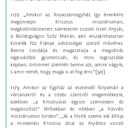
1172. „
Amikor az Anyaszentegyház így évenként
megünnepli Krisztus misztériumait,
megkülönböztetett szeretettel tiszteli Isten Anyját,
a Boldogságos Szűz Máriát, akit elszakíthatatlan
kötelék fűz Fiának üdvösséget szerző művéhez.
Benne csodálja és magasztalja a megváltás
legkiválóbb gyümölcsét, és mint legtisztább
képben, örömmel szemléli benne azt, amire vágyik,
s amit remél, hogy maga is el fog érni.”
[50]
1173.
Amikor az Egyház az esztendő folyamán a
vértanúkról és a többi szentről megemlékezik,
ezekben „a Krisztussal együtt szenvedett és
megdicsőült” férfiakban és nőkben „a húsvéti
misztériumot hirdeti”, „és a hívők szeme elé állítja
a mindenkit Krisztus által az Atyához vonzó