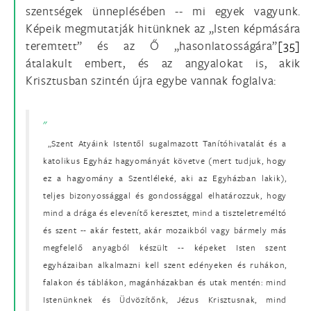
szentségek ünneplésében -- mi egyek vagyunk.
Képeik megmutatják hitünknek az „Isten képmására
teremtett” és az Ő „hasonlatosságára”
[35]
átalakult embert, és az angyalokat is, akik
Krisztusban szintén újra egybe vannak foglalva:
„Szent Atyáink Istentől sugalmazott Tanítóhivatalát és a
katolikus Egyház hagyományát követve (mert tudjuk, hogy
ez a hagyomány a Szentléleké, aki az Egyházban lakik),
teljes bizonyossággal és gondossággal elhatározzuk, hogy
mind a drága és elevenítő keresztet, mind a tiszteletreméltó
és szent -- akár festett, akár mozaikból vagy bármely más
megfelelő anyagból készült -- képeket Isten szent
egyházaiban alkalmazni kell szent edényeken és ruhákon,
falakon és táblákon, magánházakban és utak mentén: mind
Istenünknek és Üdvözítőnk, Jézus Krisztusnak, mind