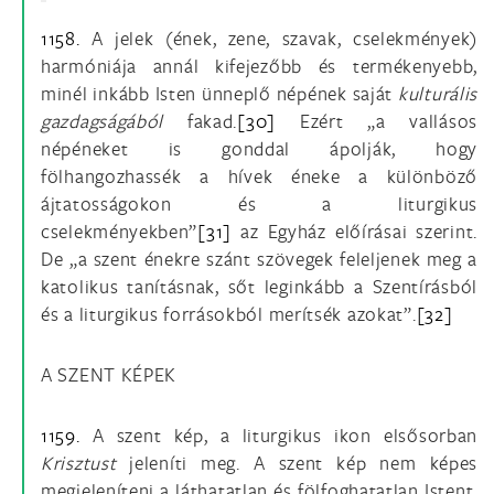
1158.
A jelek (ének, zene, szavak, cselekmények)
harmóniája annál kifejezőbb és termékenyebb,
minél inkább Isten ünneplő népének saját
kulturális
gazdagságából
fakad.
[30]
Ezért „a vallásos
népéneket is gonddal ápolják, hogy
fölhangozhassék a hívek éneke a különböző
ájtatosságokon és a liturgikus
cselekményekben”
[31]
az Egyház előírásai szerint.
De „a szent énekre szánt szövegek feleljenek meg a
katolikus tanításnak, sőt leginkább a Szentírásból
és a liturgikus forrásokból merítsék azokat”.
[32]
A SZENT KÉPEK
1159.
A szent kép, a liturgikus ikon elsősorban
Krisztust
jeleníti meg. A szent kép nem képes
megjeleníteni a láthatatlan és fölfoghatatlan Istent.