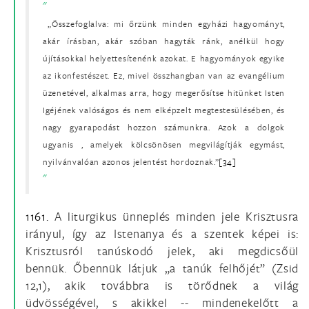
„Összefoglalva: mi őrzünk minden egyházi hagyományt,
akár írásban, akár szóban hagyták ránk, anélkül hogy
újításokkal helyettesítenénk azokat. E hagyományok egyike
az ikonfestészet. Ez, mivel összhangban van az evangélium
üzenetével, alkalmas arra, hogy megerősítse hitünket Isten
Igéjének valóságos és nem elképzelt megtestesülésében, és
nagy gyarapodást hozzon számunkra. Azok a dolgok
ugyanis , amelyek kölcsönösen megvilágítják egymást,
nyilvánvalóan azonos jelentést hordoznak.”
[34]
1161.
A liturgikus ünneplés minden jele Krisztusra
irányul, így az Istenanya és a szentek képei is:
Krisztusról tanúskodó jelek, aki megdicsőül
bennük. Őbennük látjuk „a tanúk felhőjét” (Zsid
12,1), akik továbbra is törődnek a világ
üdvösségével, s akikkel -- mindenekelőtt a