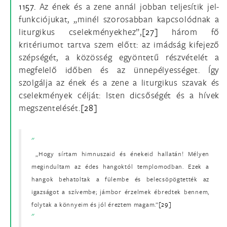
1157.
Az ének és a zene annál jobban teljesítik jel-
funkciójukat, „minél szorosabban kapcsolódnak a
liturgikus cselekményekhez”,
[27]
három fő
kritériumot tartva szem előtt: az imádság kifejező
szépségét, a közösség egyöntetű részvételét a
megfelelő időben és az ünnepélyességet. Így
szolgálja az ének és a zene a liturgikus szavak és
cselekmények célját: Isten dicsőségét és a hívek
megszentelését.
[28]
„Hogy sírtam himnuszaid és énekeid hallatán! Mélyen
megindultam az édes hangoktól templomodban. Ezek a
hangok behatoltak a fülembe és belecsöpögtették az
igazságot a szívembe; jámbor érzelmek ébredtek bennem,
folytak a könnyeim és jól éreztem magam.”
[29]