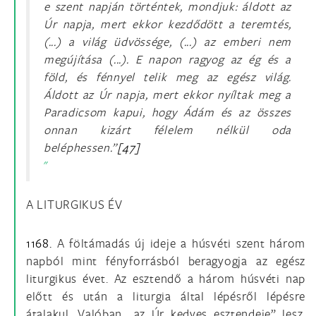
e szent napján történtek, mondjuk: áldott az
Úr napja, mert ekkor kezdődött a teremtés,
(...) a világ üdvössége, (...) az emberi nem
megújítása (...). E napon ragyog az ég és a
föld, és fénnyel telik meg az egész világ.
Áldott az Úr napja, mert ekkor nyíltak meg a
Paradicsom kapui, hogy Ádám és az összes
onnan kizárt félelem nélkül oda
beléphessen.”
[47]
A LITURGIKUS ÉV
1168.
A föltámadás új ideje a húsvéti szent három
napból mint fényforrásból beragyogja az egész
liturgikus évet. Az esztendő a három húsvéti nap
előtt és után a liturgia által lépésről lépésre
átalakul. Valóban „az Úr kedves esztendeje” lesz.