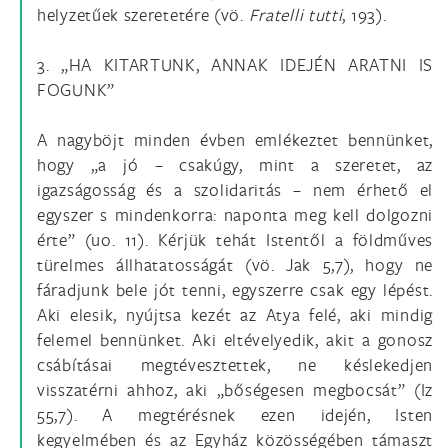
helyzetűek szeretetére (vö.
Fratelli tutti
, 193).
3. „HA KITARTUNK, ANNAK IDEJÉN ARATNI IS
FOGUNK”
A nagyböjt minden évben emlékeztet bennünket,
hogy „a jó – csakúgy, mint a szeretet, az
igazságosság és a szolidaritás – nem érhető el
egyszer s mindenkorra: naponta meg kell dolgozni
érte” (uo. 11). Kérjük tehát Istentől a földműves
türelmes állhatatosságát (vö. Jak 5,7), hogy ne
fáradjunk bele jót tenni, egyszerre csak egy lépést.
Aki elesik, nyújtsa kezét az Atya felé, aki mindig
felemel bennünket. Aki eltévelyedik, akit a gonosz
csábításai megtévesztettek, ne késlekedjen
visszatérni ahhoz, aki „bőségesen megbocsát” (Iz
55,7). A megtérésnek ezen idején, Isten
kegyelmében és az Egyház közösségében támaszt