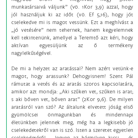
munkatársaivá váljunk” (vö. 1Kor 3,9) azzal, hogy
jól használjuk ki az időt (vö. Ef 5,16), hogy jót
cselekedve mi is magot vessünk. Ezt a meghívást a
„jó vetésére” nem tehernek, hanem kegyelemnek
kell tekintenünk, amellyel a Teremtő azt kéri, hogy
aktívan egyesüljünk az ő termékeny
nagylelkűségével.
De mi a helyzet az aratással? Nem azért vetünk-e
magot, hogy arassunk? Dehogyisnem! Szent Pál
rámutat a vetés és az aratás szoros kapcsolatára,
amikor azt mondja: „Aki szűken vet, szűken is arat;
s aki bőven vet, bőven arat” (2Kor 9,6). De milyen
aratásról van szó? Az általunk elvetett jóság első
gyümölcsei önmagunkban és mindennapi
életünkben jelennek meg, még ha a legkisebb jó
cselekedetekről van is szó. Isten a szeretet egyetlen
cselekedetéről – legyen az bármilyen kicsi – és