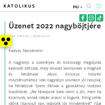
KATOLIKUS
HU
Üzenet 2022 nagyböjtjére
2022. március 1., kedd 20:00
Kedves Testvéreim!
A nagyböjt a személyes és közösségi megújulás
kedvező időszak, mely elvezet bennünket a meghalt
és feltámadt Jézus Krisztus húsvéti
misztériumához. Idei nagyböjti utunkon jól tesszük,
ha felidézzük Szent Pálnak a galatákhoz intézett
buzdítását: „Ne fáradjunk bele tenni a jót, mert ha
kitartunk, annak idején aratni is fogunk. Amíg tehát
időnk (
kairosz
) van, tegyünk jót mindenkivel” (Gal