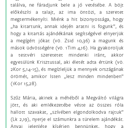
találva, ne fáradjunk bele a jó vetésébe. A böjt
előkészíti a talajt, az ima öntözi, a szeretet
megtermékenyíti. Miénk a hit bizonyossága, hogy
„ha kitartunk, annak idején aratni is fogunk”, és
hogy a kitartás ajándékának segítségével elnyerjük
a megígért jókat (vö. Zsid 10,36) a magunk és
mások üdvösségére (vö. 1Tim 4,16). Ha gyakoroljuk
a testvéri szeretetet mindenki iránt, akkor
egyesülünk Krisztussal, aki életét adta értünk (vö.
2Kor 5,14-15), és megízleljük a mennyek országának
örömét, amikor Isten „lesz minden mindenben”
(1Kor 15,28).
Szűz Mária, akinek a méhéből a Megváltó világra
jött, és aki emlékezetébe véste az összes róla
hallott szavakat, „szívében elgondolkodva rajtuk”
(Lk 2,19), nyerje el számunkra a türelem ajándékát.
Anyai jelenléte kísérjen bennünket, hogy a