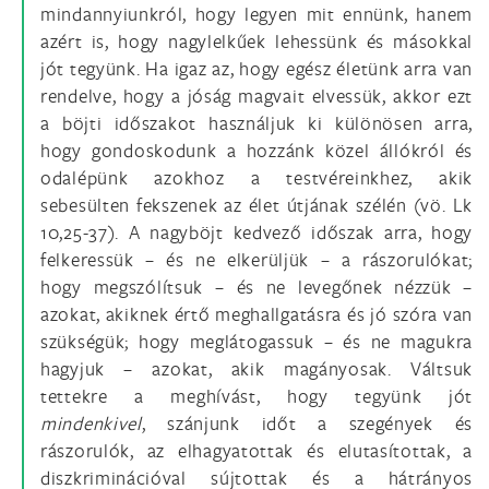
mindannyiunkról, hogy legyen mit ennünk, hanem
azért is, hogy nagylelkűek lehessünk és másokkal
jót tegyünk. Ha igaz az, hogy egész életünk arra van
rendelve, hogy a jóság magvait elvessük, akkor ezt
a böjti időszakot használjuk ki különösen arra,
hogy gondoskodunk a hozzánk közel állókról és
odalépünk azokhoz a testvéreinkhez, akik
sebesülten fekszenek az élet útjának szélén (vö. Lk
10,25-37). A nagyböjt kedvező időszak arra, hogy
felkeressük – és ne elkerüljük – a rászorulókat;
hogy megszólítsuk – és ne levegőnek nézzük –
azokat, akiknek értő meghallgatásra és jó szóra van
szükségük; hogy meglátogassuk – és ne magukra
hagyjuk – azokat, akik magányosak. Váltsuk
tettekre a meghívást, hogy tegyünk jót
mindenkivel
, szánjunk időt a szegények és
rászorulók, az elhagyatottak és elutasítottak, a
diszkriminációval sújtottak és a hátrányos