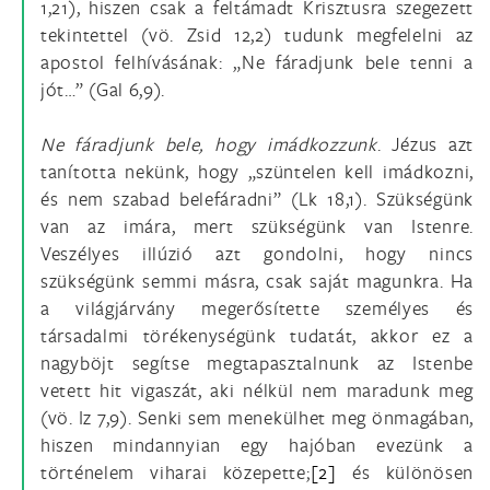
1,21), hiszen csak a feltámadt Krisztusra szegezett
tekintettel (vö. Zsid 12,2) tudunk megfelelni az
apostol felhívásának: „Ne fáradjunk bele tenni a
jót…” (Gal 6,9).
Ne fáradjunk bele, hogy imádkozzunk
. Jézus azt
tanította nekünk, hogy „szüntelen kell imádkozni,
és nem szabad belefáradni” (Lk 18,1). Szükségünk
van az imára, mert szükségünk van Istenre.
Veszélyes illúzió azt gondolni, hogy nincs
szükségünk semmi másra, csak saját magunkra. Ha
a világjárvány megerősítette személyes és
társadalmi törékenységünk tudatát, akkor ez a
nagyböjt segítse megtapasztalnunk az Istenbe
vetett hit vigaszát, aki nélkül nem maradunk meg
(vö. Iz 7,9). Senki sem menekülhet meg önmagában,
hiszen mindannyian egy hajóban evezünk a
történelem viharai közepette;
[2]
és különösen