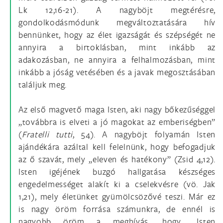
Lk 12,16-21). A nagyböjt megtérésre,
gondolkodásmódunk megváltoztatására hív
bennünket, hogy az élet igazságát és szépségét ne
annyira a birtoklásban, mint inkább az
adakozásban, ne annyira a felhalmozásban, mint
inkább a jóság vetésében és a javak megosztásában
találjuk meg.
Az első magvető maga Isten, aki nagy bőkezűséggel
„továbbra is elveti a jó magokat az emberiségben”
(
Fratelli tutti
, 54). A nagyböjt folyamán Isten
ajándékára azáltal kell felelnünk, hogy befogadjuk
az ő szavát, mely „eleven és hatékony” (Zsid 4,12).
Isten igéjének buzgó hallgatása készséges
engedelmességet alakít ki a cselekvésre (vö. Jak
1,21), mely életünket gyümölcsözővé teszi. Már ez
is nagy öröm forrása számunkra, de ennél is
nagyobb öröm a meghívás, hogy „Isten