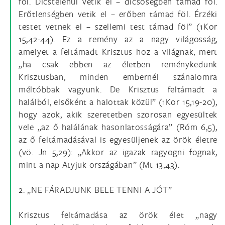
föl. Dicstelenül vetik el – dicsőségben támad föl.
Erőtlenségben vetik el – erőben támad föl. Érzéki
testet vetnek el – szellemi test támad föl” (1Kor
15,42-44). Ez a remény az a nagy világosság,
amelyet a feltámadt Krisztus hoz a világnak, mert
„ha csak ebben az életben reménykedünk
Krisztusban, minden embernél szánalomra
méltóbbak vagyunk. De Krisztus feltámadt a
halálból, elsőként a halottak közül” (1Kor 15,19-20),
hogy azok, akik szeretetben szorosan egyesültek
vele „az ő halálának hasonlatosságára” (Róm 6,5),
az ő feltámadásával is egyesüljenek az örök életre
(vö. Jn 5,29): „Akkor az igazak ragyogni fognak,
mint a nap Atyjuk országában” (Mt 13,43).
2. „NE FÁRADJUNK BELE TENNI A JÓT”
Krisztus feltámadása az örök élet „nagy