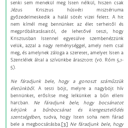
senki sem menekül meg Isten nélkül, hiszen csak
Jézus Krisztus húsvéti misztériuma
győzedelmeskedik a halál sötét vizei felett. A hit
nem kímél meg bennünket az élet terheitől és
megpróbáltatásaitól, de lehetővé teszi, hogy
Krisztusban Istennel egyesülve szembenézzünk
velük, azzal a nagy reménységgel, amely nem csal
meg, és amelynek záloga a szeretet, amelyet Isten a
Szentlélek által a szívünkbe árasztott (vö. Róm 5,1-
5).
Ne fáradjunk bele, hogy a gonoszt száműzzük
életünkből.
A testi böjt, melyre a nagyböjt hív
bennünket, erősítse meg lelkünket a bűn elleni
harcban.
Ne fáradjunk bele, hogy bocsánatot
kérjünk a bűnbocsánat és kiengesztelődés
szentségében
, tudva, hogy Isten soha nem fárad
bele a megbocsátásba.
[3]
Ne fáradjunk bele, hogy