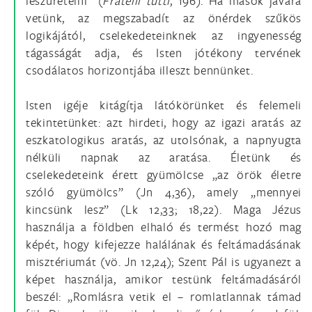
leszüretelni” (
Fratelli tutti
, 196). Ha mások javára
vetünk, az megszabadít az önérdek szűkös
logikájától, cselekedeteinknek az ingyenesség
tágasságát adja, és Isten jótékony tervének
csodálatos horizontjába illeszt bennünket.
Isten igéje kitágítja látókörünket és felemeli
tekintetünket: azt hirdeti, hogy az igazi aratás az
eszkatologikus aratás, az utolsónak, a napnyugta
nélküli napnak az aratása. Életünk és
cselekedeteink érett gyümölcse „az örök életre
szóló gyümölcs” (Jn 4,36), amely „mennyei
kincsünk lesz” (Lk 12,33; 18,22). Maga Jézus
használja a földben elhaló és termést hozó mag
képét, hogy kifejezze halálának és feltámadásának
misztériumát (vö. Jn 12,24); Szent Pál is ugyanezt a
képet használja, amikor testünk feltámadásáról
beszél: „Romlásra vetik el – romlatlannak támad