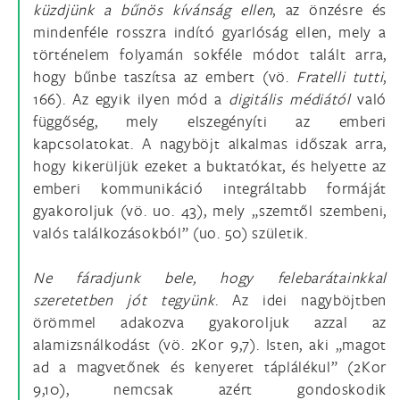
küzdjünk a bűnös kívánság ellen
, az önzésre és
mindenféle rosszra indító gyarlóság ellen, mely a
történelem folyamán sokféle módot talált arra,
hogy bűnbe taszítsa az embert (vö.
Fratelli tutti
,
166). Az egyik ilyen mód a
digitális médiától
való
függőség, mely elszegényíti az emberi
kapcsolatokat. A nagyböjt alkalmas időszak arra,
hogy kikerüljük ezeket a buktatókat, és helyette az
emberi kommunikáció integráltabb formáját
gyakoroljuk (vö. uo. 43), mely „szemtől szembeni,
valós találkozásokból” (uo. 50) születik.
Ne fáradjunk bele, hogy felebarátainkkal
szeretetben jót tegyünk
. Az idei nagyböjtben
örömmel adakozva gyakoroljuk azzal az
alamizsnálkodást (vö. 2Kor 9,7). Isten, aki „magot
ad a magvetőnek és kenyeret táplálékul” (2Kor
9,10), nemcsak azért gondoskodik