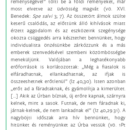
reménységével” tölti be a földi reményeket, már
most elvetve az üdvösség magvát (vö. XVI.
Benedek:
Spe salvi
3; 7). Az összetört álmok szülte
keserű csalódás, az előttünk álló kihívások miatt
érzett aggodalom és az eszközeink szegénysége
okozta csüggedés arra késztethet bennünket, hogy
individualista önzésünkbe zárkózzunk és a más
emberek szenvedésével szembeni közömbösségbe
meneküljünk. Valójában a leghatékonyabb
erőforrások is korlátozottak: „Még a fiatalok is
elfáradhatnak, ellankadhatnak, az ifjak is
összeeshetnek erőtlenül” (Iz 40,30). Isten azonban
„erőt ad a fáradtaknak, és gyámolítja a kimerültet.
[…] Akik az Úrban bíznak, új erőre kapnak, szárnyra
kelnek, mint a sasok. Futnak, de nem fáradnak ki,
járnak-kelnek, de nem lankadnak el” (Iz 40,29.31). A
nagyböjti időszak arra hív bennünket, hogy
hitünket és reményünket az Úrba vessük (vö. 1Pt