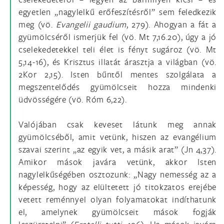
egyetlen „nagylelkű erőfeszítésről” sem feledkezik
meg (vö.
Evangelii gaudium
, 279). Ahogyan a fát a
gyümölcséről ismerjük fel (vö. Mt 7,16.20), úgy a jó
cselekedetekkel teli élet is fényt sugároz (vö. Mt
5,14-16), és Krisztus illatát árasztja a világban (vö.
2Kor 2,15). Isten bűntől mentes szolgálata a
megszentelődés gyümölcseit hozza mindenki
üdvösségére (vö. Róm 6,22).
Valójában csak keveset látunk meg annak
gyümölcséből, amit vetünk, hiszen az evangélium
szavai szerint „az egyik vet, a másik arat” (Jn 4,37).
Amikor mások javára vetünk, akkor Isten
nagylelkűségében osztozunk: „Nagy nemesség az a
képesség, hogy az elültetett jó titokzatos erejébe
vetett reménnyel olyan folyamatokat indíthatunk
el, amelynek gyümölcseit mások fogják