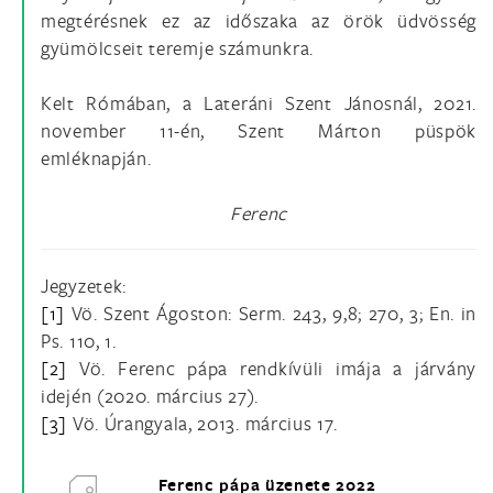
megtérésnek ez az időszaka az örök üdvösség
gyümölcseit teremje számunkra.
Kelt Rómában, a Lateráni Szent Jánosnál, 2021.
november 11-én, Szent Márton püspök
emléknapján.
Ferenc
Jegyzetek:
[1]
Vö. Szent Ágoston: Serm. 243, 9,8; 270, 3; En. in
Ps. 110, 1.
[2]
Vö. Ferenc pápa rendkívüli imája a járvány
idején (2020. március 27).
[3]
Vö. Úrangyala, 2013. március 17.
Ferenc pápa üzenete 2022