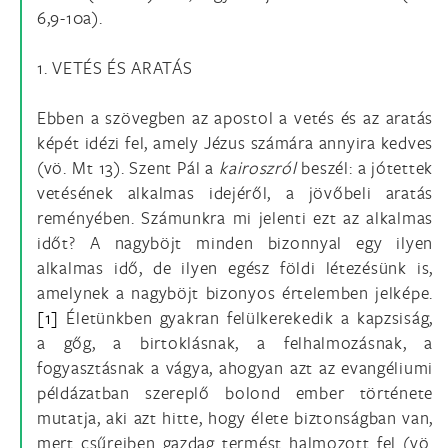
6,9-10a).
1. VETÉS ÉS ARATÁS
Ebben a szövegben az apostol a vetés és az aratás
képét idézi fel, amely Jézus számára annyira kedves
(vö. Mt 13). Szent Pál a
kairoszról
beszél: a jótettek
vetésének alkalmas idejéről, a jövőbeli aratás
reményében. Számunkra mi jelenti ezt az alkalmas
időt? A nagyböjt minden bizonnyal egy ilyen
alkalmas idő, de ilyen egész földi létezésünk is,
amelynek a nagyböjt bizonyos értelemben jelképe.
[1]
Életünkben gyakran felülkerekedik a kapzsiság,
a gőg, a birtoklásnak, a felhalmozásnak, a
fogyasztásnak a vágya, ahogyan azt az evangéliumi
példázatban szereplő bolond ember története
mutatja, aki azt hitte, hogy élete biztonságban van,
mert csűreiben gazdag termést halmozott fel (vö.