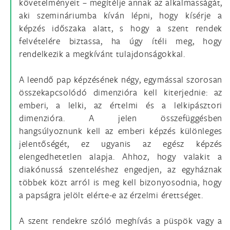
követelményeit – megítél­je annak az alkalmasságát,
aki szemináriumba kíván lépni, hogy kísérje a
képzés idő­szaka alatt, s hogy a szent rendek
felvételére biztassa, ha úgy ítéli meg, hogy
rendelke­zik a megkívánt tulajdonságokkal.
A leendő pap képzésének négy, egymással szorosan
összekapcsolódó dimenzióra kell kiterjednie: az
emberi, a lelki, az értelmi és a lelkipásztori
dimenzióra. A jelen összefüggésben
hangsúlyoznunk kell az emberi képzés különleges
jelentőségét, ez ugyanis az egész képzés
elengedhetetlen alapja. Ahhoz, hogy valakit a
diakónussá szenteléshez engedjen, az egyháznak
többek közt arról is meg kell bizonyosodnia, hogy
a papságra jelölt elérte-e az érzelmi érettséget.
A szent rendekre szóló meghívás a püspök vagy a