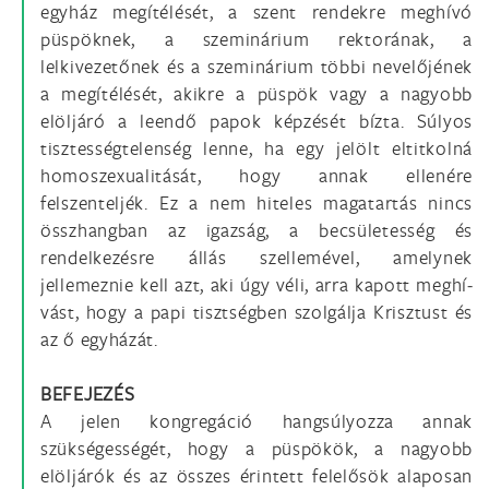
egyház megítélését, a szent rendekre meghívó
püspöknek, a szeminárium rektorának, a
lelkivezetőnek és a szeminárium többi nevelőjének
a megítélését, akikre a püspök vagy a nagyobb
elöljáró a leendő papok képzését bízta. Súlyos
tisztességtelen­ség lenne, ha egy jelölt eltitkolná
homoszexualitását, hogy annak ellenére
felszenteljék. Ez a nem hiteles magatartás nincs
összhangban az igazság, a becsületesség és
rendelke­zésre állás szellemével, amelynek
jellemeznie kell azt, aki úgy véli, arra kapott meghí­
vást, hogy a papi tisztségben szolgálja Krisztust és
az ő egyházát.
BEFEJEZÉS
A jelen kongregáció hangsúlyozza annak
szükségességét, hogy a püspökök, a nagyobb
elöljárók és az összes érintett felelősök alaposan