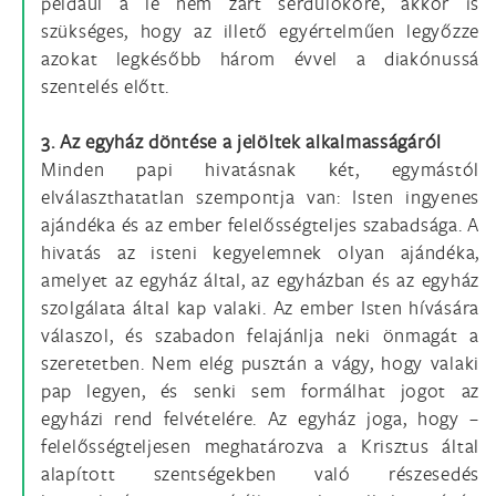
például a le nem zárt serdülőkoré, akkor is
szükséges, hogy az illető egyértelműen legyőzze
azokat legkésőbb három évvel a diakónussá
szentelés előtt.
3. Az egyház döntése a jelöltek alkalmasságáról
Minden papi hivatásnak két, egymástól
elválaszthatatlan szempontja van: Isten in­gyenes
ajándéka és az ember felelősségteljes szabadsága. A
hivatás az isteni kegyelem­nek olyan ajándéka,
amelyet az egyház által, az egyházban és az egyház
szolgálata által kap valaki. Az ember Isten hívására
válaszol, és szabadon felajánlja neki önmagát a
szeretetben. Nem elég pusztán a vágy, hogy valaki
pap legyen, és senki sem formálhat jogot az
egyházi rend felvételére. Az egyház joga, hogy –
felelősségteljesen meghatá­rozva a Krisztus által
alapított szentségekben való részesedés