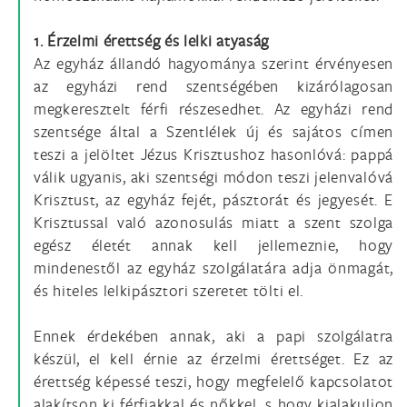
1. Érzelmi érettség és lelki atyaság
Az egyház állandó hagyománya szerint érvényesen
az egyházi rend szentségében kizárólagosan
megkeresztelt férfi részesedhet. Az egyházi rend
szentsége által a Szent­lélek új és sajátos címen
teszi a jelöltet Jézus Krisztushoz hasonlóvá: pappá
válik ugyanis, aki szentségi módon teszi jelenvalóvá
Krisztust, az egyház fejét, pásztorát és jegyesét. E
Krisztussal való azonosulás miatt a szent szolga
egész életét annak kell jel­lemeznie, hogy
mindenestől az egyház szolgálatára adja önmagát,
és hiteles lelkipásztori szeretet tölti el.
Ennek érdekében annak, aki a papi szolgálatra
készül, el kell érnie az érzelmi érett­séget. Ez az
érettség képessé teszi, hogy megfelelő kapcsolatot
alakítson ki férfiakkal és nőkkel, s hogy kialakuljon