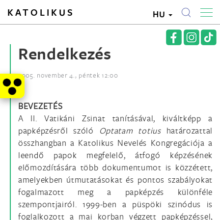
KATOLIKUS
HU
Rendelkezés
2005. november 4., péntek 12:00
BEVEZETÉS
A II. Vatikáni Zsinat tanításával, kiváltképp a
papképzésről szóló
Optatam totius
határozattal
összhangban a Katolikus Nevelés Kongregációja a
leendő papok megfelelő, átfogó képzésének
előmozdítására több dokumentumot is közzétett,
amelyekben útmutatásokat és pontos szabályokat
fogalmazott meg a papképzés különféle
szempontjairól. 1999-ben a püspöki szinódus is
foglalkozott a mai korban végzett papképzéssel,