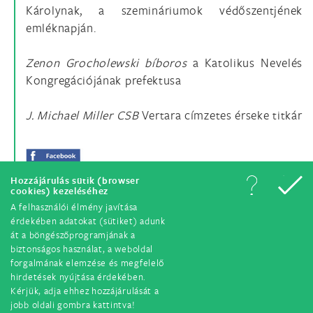
Károlynak, a szemináriumok védőszentjének
emléknapján.
Zenon Grocholewski bíboros
a Katolikus Nevelés
Kongregációjának prefektusa
J. Michael Miller CSB
Vertara címzetes érseke titkár
Hozzájárulás sütik (browser
cookies) kezeléséhez
A felhasználói élmény javítása
érdekében adatokat (sütiket) adunk
át a böngészőprogramjának a
biztonságos használat, a weboldal
forgalmának elemzése és megfelelő
hirdetések nyújtása érdekében.
© Minden jog fenntartva. 2018.
Kérjük, adja ehhez hozzájárulását a
jobb oldali gombra kattintva!