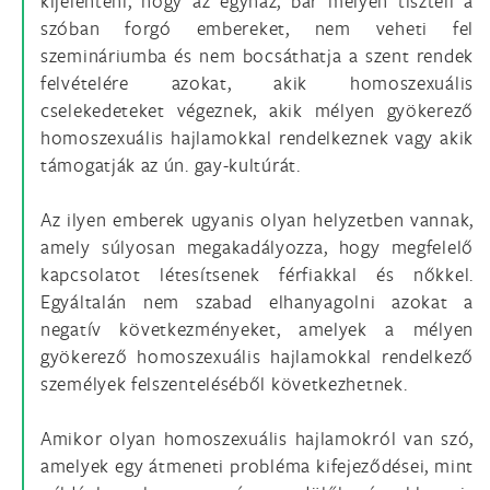
kijelenteni, hogy az egyház, bár mélyen tiszteli a
szóban forgó embereket, nem veheti fel
szemináriumba és nem bocsáthatja a szent rendek
felvételére azokat, akik homoszexuális
cselekedeteket végeznek, akik mélyen gyökerező
homoszexuális hajlamokkal rendelkeznek vagy akik
támogatják az ún. gay-kultúrát.
Az ilyen emberek ugyanis olyan helyzetben vannak,
amely súlyosan megakadá­lyozza, hogy megfelelő
kapcsolatot létesítsenek férfiakkal és nőkkel.
Egyáltalán nem szabad elhanyagolni azokat a
negatív következményeket, amelyek a mélyen
gyökerező homoszexuális hajlamokkal rendelkező
személyek felszenteléséből következhetnek.
Amikor olyan homoszexuális hajlamokról van szó,
amelyek egy átmeneti probléma kifejeződései, mint