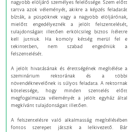
nagyobb elöljáró személyes fele­lőssége. Szem előtt
tartva azok véleményét, akikre a képzés feladatát
bízták, a püspök­nek vagy a nagyobb elöljárónak,
mielőtt engedélyeznék a jelölt felszentelését,
tulajdon­ságait illetően erkölcsileg biztos ítéletre
kell jutniuk. Ha komoly kétség merül fel e
tekintetben, nem szabad engedniük a
felszentelését.
A jelölt hivatásának és érettségének megítélése a
szeminárium rektorának és a többi
növendéknevelőnek is súlyos feladata. A rektornak
kötelessége, hogy minden szentelés előtt
megfogalmazza véleményét a jelölt egyház által
megkívánt tulajdonságait ille­tően.
A felszentelésre való alkalmasság megítélésében
fontos szerepet játszik a lelkivezető. Bár