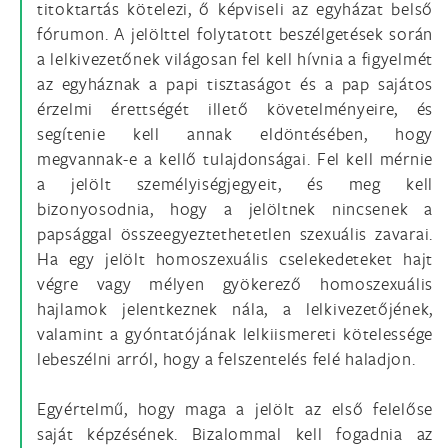
titoktartás kötelezi, ő képviseli az egyházat belső
fórumon. A jelölttel folytatott beszélgetések során
a lelkivezetőnek világosan fel kell hívnia a figyelmét
az egyháznak a papi tisztaságot és a pap sajátos
érzelmi érettségét illető követelményeire, és
segítenie kell annak eldöntésében, hogy
megvannak-e a kellő tulajdonságai. Fel kell mérnie
a jelölt személyiségjegyeit, és meg kell
bizonyosodnia, hogy a jelöltnek nincsenek a
papsággal összeegyeztethetetlen szexuális zavarai.
Ha egy jelölt homoszexuális cselekedeteket hajt
végre vagy mélyen gyökerező homoszexuális
hajlamok jelent­keznek nála, a lelkivezetőjének,
valamint a gyóntatójának lelkiismereti kötelessége
le­beszélni arról, hogy a felszentelés felé haladjon.
Egyértelmű, hogy maga a jelölt az első felelőse
saját képzésének. Bizalommal kell fogadnia az