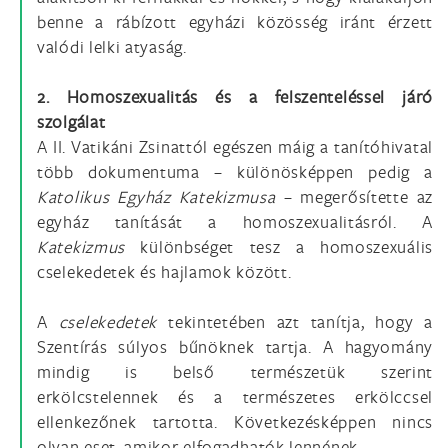
benne a rábízott egyházi közösség iránt érzett
valódi lelki atyaság.
2. Homoszexualitás és a felszenteléssel járó
szolgálat
A II. Vatikáni Zsinattól egészen máig a tanítóhivatal
több dokumentuma – különös­képpen pedig a
Katolikus Egyház Katekizmusa
– megerősítette az
egyház tanítását a homoszexualitásról. A
Katekizmus
különbséget tesz a homoszexuális
cselekedetek és hajlamok között.
A
cselekedetek
tekintetében azt tanítja, hogy a
Szentírás súlyos bűnöknek tartja. A hagyomány
mindig is belső természetük szerint
erkölcstelennek és a természetes erkölccsel
ellenkezőnek tartotta. Következésképpen nincs
olyan eset, amikor elfogadhatók lennének.