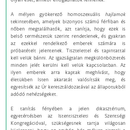
A mélyen gyökerező homoszexuális
hajlamok
tekintetében, amelyek bizonyos számú férfiban és
nőben megtalálhatók, azt tanítja, hogy ezek is
belső természetük szerint rendetlenek, és gyakran
az ezekkel rendelkező emberek számára is
próbatételt jelentenek. Tisztelettel és tapintattal
kell velük bánni. Az igazságtalan megkülönböztetés
minden jelét kerülni kell velük kapcsolatban. Az
ilyen emberek arra kaptak meghívást, hogy
életükben Isten aka­ratát valósítsák meg, és
egyesítsék az Úr keresztáldozatával az állapotukból
adódó nehézségeket.
E tanítás fényében a jelen dikasztérium,
egyetértésben az Istentiszteleti és Szentségi
Kongregációval, szükségesnek tartja világosan