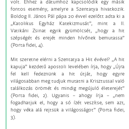
volt. Ehhez a dátumhoz kapcsolódik egy másik
fontos esemény, amelyre a Szentatya hivatkozik.
Boldog II. János Pál pápa 20 évvel ezelőtt adta ki a
„Katolikus Egyház Katekizmusát”, mint a II.
Vatikáni Zsinat egyik gyümölcsét, „hogy a hit
szépségét és erejét minden hívőnek bemutassa”
(Porta fidei, 4).
Mit szeretne elérni a Szentatya a Hit évével? „A hit
kapuja” kezdetű apostoli levelében írja, hogy „Újra
fel kell fedeznünk a hit útját, hogy egyre
világosabban meg tudjuk mutatni a Krisztussal való
találkozás örömét és mindig megújuló életerejét”
(Porta fidei, 2). Ugyanis – ahogy írja – „nem
fogadhatjuk el, hogy a só ízét veszítse, sem azt,
hogy véka alá rejtsük a világosságot” (Porta fidei,
3).