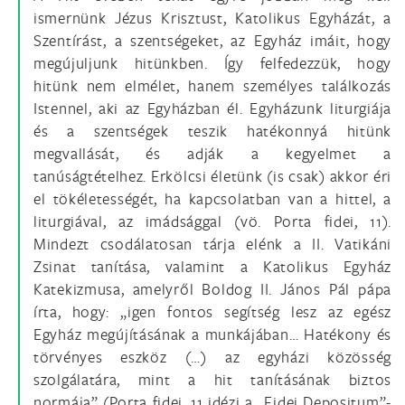
ismernünk Jézus Krisztust, Katolikus Egyházát, a
Szentírást, a szentségeket, az Egyház imáit, hogy
megújuljunk hitünkben. Így felfedezzük, hogy
hitünk nem elmélet, hanem személyes találkozás
Istennel, aki az Egyházban él. Egyházunk liturgiája
és a szentségek teszik hatékonnyá hitünk
megvallását, és adják a kegyelmet a
tanúságtételhez. Erkölcsi életünk (is csak) akkor éri
el tökéletességét, ha kapcsolatban van a hittel, a
liturgiával, az imádsággal (vö. Porta fidei, 11).
Mindezt csodálatosan tárja elénk a II. Vatikáni
Zsinat tanítása, valamint a Katolikus Egyház
Katekizmusa, amelyről Boldog II. János Pál pápa
írta, hogy: „igen fontos segítség lesz az egész
Egyház megújításának a munkájában… Hatékony és
törvényes eszköz (…) az egyházi közösség
szolgálatára, mint a hit tanításának biztos
normája” (Porta fidei, 11 idézi a „Fidei Depositum”-