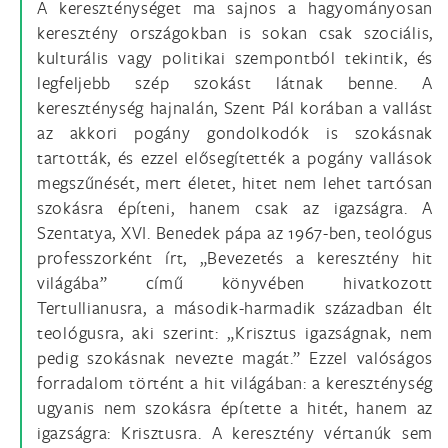
A kereszténységet ma sajnos a hagyományosan
keresztény országokban is sokan csak szociális,
kulturális vagy politikai szempontból tekintik, és
legfeljebb szép szokást látnak benne. A
kereszténység hajnalán, Szent Pál korában a vallást
az akkori pogány gondolkodók is szokásnak
tartották, és ezzel elősegítették a pogány vallások
megszűnését, mert életet, hitet nem lehet tartósan
szokásra építeni, hanem csak az igazságra. A
Szentatya, XVI. Benedek pápa az 1967-ben, teológus
professzorként írt, „Bevezetés a keresztény hit
világába” című könyvében hivatkozott
Tertullianusra, a második-harmadik században élt
teológusra, aki szerint: „Krisztus igazságnak, nem
pedig szokásnak nevezte magát.” Ezzel valóságos
forradalom történt a hit világában: a kereszténység
ugyanis nem szokásra építette a hitét, hanem az
igazságra: Krisztusra. A keresztény vértanúk sem