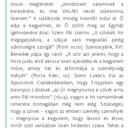
össze megtérését: „elindultam valaminek a
keresésére, és íme VALAKI lettél számomra,
Istenem.” A találkozás mindig Istentől indul el. Ő
adja a kegyelmet, és Ő szólít meg az Egyház
igehirdetése által. Szent Pál szerint: „A szívbéli hit
megigazulásra, a szájjal való megvallás pedig
üdvösségre szolgál” (Róm 10,10). Szentatyánk, XVI.
Benedek pápa így tanít: „A szív azt jelenti, hogy a
hitre jutás első aktusa Isten ajándéka és a kegyelem
műve, amely hat és átformálja a személyiség
mélyét” (Porta fidei, 10). Szent Lukács írja az
Apostolok Cselekedeteiben, hogy Filippiben egy
bizonyos Lídiának „az Úr megnyitotta a szívét arra,
amit Pál mondott” (16,14), vagyis a hit tartalmának
ismerete önmagában még nem elég. Szükséges,
hogy a szívet – vagyis az emberi személy szentélyét
– megnyissa a kegyelem, hogy lásson és értse,
miről szól valójában Isten hirdetett szava. Tehát a