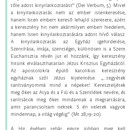
tőle adott kinyilatkoztatást” (Dei Verbum, 5). Mivel
a kinyilatkoztatás nem az ember istenkeresése,
hanem Isten embert kereső lehajló szeretete, azért
a keresztény hit nem akármilyen emberi hiedelem,
hanem Isten kinyilatkoztatására adott hívő válasz.
A kinyilatkoztatás az Egyház igehirdetése,
Szentírása, imája, szentségei, különösen is a Szent
Eucharisztia révén jut el hozzánk, így keresztény
hitünk elválaszthatatlan Jézus Krisztus Egyházától.
Az apostolokra épülő katolikus keresztény
egyháznak szól Jézus kijelentése: „...tegyétek
tanítványommá mind a népeket! Kereszteljétek
meg őket az Atya és a Fiú és a Szentlélek nevére, és
tanítsátok meg őket mindannak a megtartására,
amit parancsoltam nektek. S én veletek vagyok
mindennap, a világ végéig” (Mt 28,19-20).
A Hit évében tehát egyre jobban meg kell