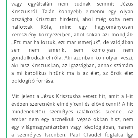
vagy egyáltalán nem tudnak semmit Jézus
Krisztusról. Talán könnyebb elmenni egy olyan
országba Krisztust hirdetni, ahol még soha nem
hallottak Róla, mint egy hagyományosan
keresztény környezetben, ahol sokan azt mondják:
„Ezt már hallottuk, ezt már ismerjük”, de valójában
sem nem ismerik, sem komolyan nem
gondolkodtak el róla. Aki azonban komolyan veszi,
aki hisz Krisztusban, az Igazságban, annak számára
a mi katolikus hitünk ma is az élet, az örök élet
boldogító forrása.
Mit jelent a Jézus Krisztusba vetett hit, amit a Hit
évében szeretnénk elmélyíteni és élővé tenni? A hit
mindenekelőtt személyes találkozás Istennel. Az
ember nem egy arcnélküli végső okban hisz, nem
egy világmagyarázatban vagy ideológiában, hanem
a személyes Istenben. Paul Claudel foglalta így