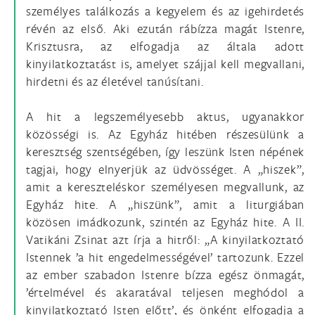
személyes találkozás a kegyelem és az igehirdetés
révén az első. Aki ezután rábízza magát Istenre,
Krisztusra, az elfogadja az általa adott
kinyilatkoztatást is, amelyet szájjal kell megvallani,
hirdetni és az életével tanúsítani.
A hit a legszemélyesebb aktus, ugyanakkor
közösségi is. Az Egyház hitében részesülünk a
keresztség szentségében, így leszünk Isten népének
tagjai, hogy elnyerjük az üdvösséget. A „hiszek”,
amit a kereszteléskor személyesen megvallunk, az
Egyház hite. A „hiszünk”, amit a liturgiában
közösen imádkozunk, szintén az Egyház hite. A II.
Vatikáni Zsinat azt írja a hitről: „A kinyilatkoztató
Istennek ’a hit engedelmességével’ tartozunk. Ezzel
az ember szabadon Istenre bízza egész önmagát,
’értelmével és akaratával teljesen meghódol a
kinyilatkoztató Isten előtt’, és önként elfogadja a