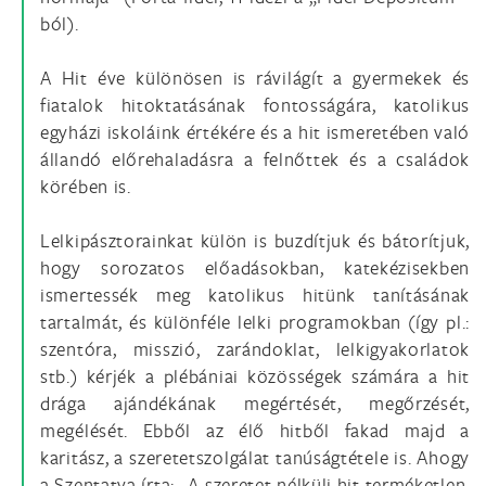
ból).
A Hit éve különösen is rávilágít a gyermekek és
fiatalok hitoktatásának fontosságára, katolikus
egyházi iskoláink értékére és a hit ismeretében való
állandó előrehaladásra a felnőttek és a családok
körében is.
Lelkipásztorainkat külön is buzdítjuk és bátorítjuk,
hogy sorozatos előadásokban, katekézisekben
ismertessék meg katolikus hitünk tanításának
tartalmát, és különféle lelki programokban (így pl.:
szentóra, misszió, zarándoklat, lelkigyakorlatok
stb.) kérjék a plébániai közösségek számára a hit
drága ajándékának megértését, megőrzését,
megélését. Ebből az élő hitből fakad majd a
karitász, a szeretetszolgálat tanúságtétele is. Ahogy
a Szentatya írta: „A szeretet nélküli hit terméketlen,