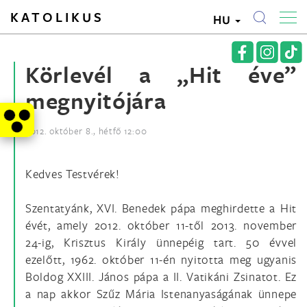
KATOLIKUS
HU
Körlevél a „Hit éve”
megnyitójára
2012. október 8., hétfő 12:00
Kedves Testvérek!
Szentatyánk, XVI. Benedek pápa meghirdette a Hit
évét, amely 2012. október 11-től 2013. november
24-ig, Krisztus Király ünnepéig tart. 50 évvel
ezelőtt, 1962. október 11-én nyitotta meg ugyanis
Boldog XXIII. János pápa a II. Vatikáni Zsinatot. Ez
a nap akkor Szűz Mária Istenanyaságának ünnepe