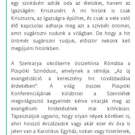
egy szokásért adták oda az életüket, hanem az
Igazságért: Krisztusért. A mi hitünk is csak
Krisztusra, az Igazságra épülhet, és csak a vele való
élő kapcsolat adhatja meg azt a szívbéli örömet,
amit sugározni tudunk a világban. De hogy a hit
örömét sugározni tudjuk, először nekünk kell
megújulni hitünkben.
A Szentatya októberre összehívta Rómába a
Püspöki Szinódust, amelynek a témája: „Az új
evangelizáció a keresztény hit továbbadása
érdekében”. A világ összes Püspöki
Konferenciájának küldöttei a Szentlélek
megvilágosító kegyelmét kérve vitatják meg az
evangélium hirdetésének mai kihívásait.
Tapasztaljuk ugyanis, hogy olyan népek körében is,
ahol hosszú évszázadok vagy akár ezer év óta is
jelen van a Katolikus Egyház, sokan vagy hitetlenek,