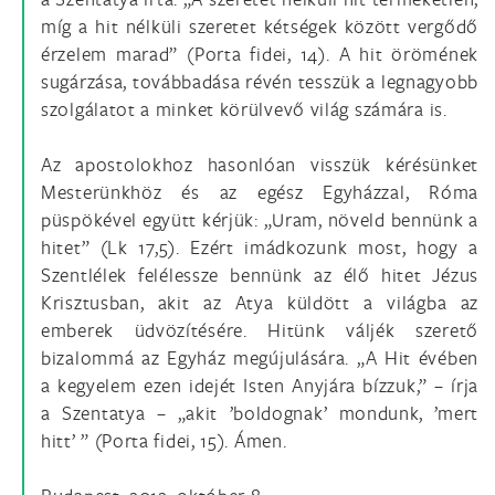
míg a hit nélküli szeretet kétségek között vergődő
érzelem marad” (Porta fidei, 14). A hit örömének
sugárzása, továbbadása révén tesszük a legnagyobb
szolgálatot a minket körülvevő világ számára is.
Az apostolokhoz hasonlóan visszük kérésünket
Mesterünkhöz és az egész Egyházzal, Róma
püspökével együtt kérjük: „Uram, növeld bennünk a
hitet” (Lk 17,5). Ezért imádkozunk most, hogy a
Szentlélek felélessze bennünk az élő hitet Jézus
Krisztusban, akit az Atya küldött a világba az
emberek üdvözítésére. Hitünk váljék szerető
bizalommá az Egyház megújulására. „A Hit évében
a kegyelem ezen idejét Isten Anyjára bízzuk,” – írja
a Szentatya – „akit ’boldognak’ mondunk, ’mert
hitt’ ” (Porta fidei, 15). Ámen.