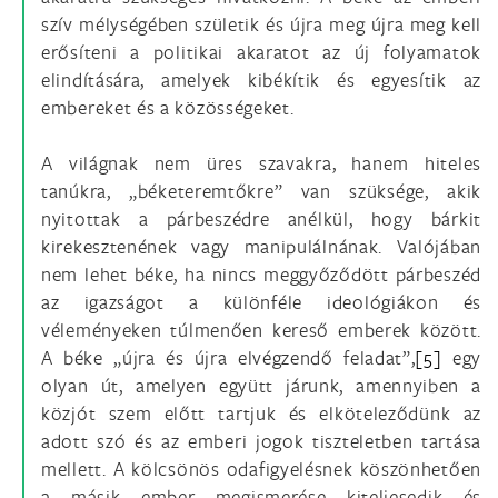
szív mélységében születik és újra meg újra meg kell
erősíteni a politikai akaratot az új folyamatok
elindítására, amelyek kibékítik és egyesítik az
embereket és a közösségeket.
A világnak nem üres szavakra, hanem hiteles
tanúkra, „béketeremtőkre” van szüksége, akik
nyitottak a párbeszédre anélkül, hogy bárkit
kirekesztenének vagy manipulálnának. Valójában
nem lehet béke, ha nincs meggyőződött párbeszéd
az igazságot a különféle ideológiákon és
véleményeken túlmenően kereső emberek között.
A béke „újra és újra elvégzendő feladat”,
[5]
egy
olyan út, amelyen együtt járunk, amennyiben a
közjót szem előtt tartjuk és elköteleződünk az
adott szó és az emberi jogok tiszteletben tartása
mellett. A kölcsönös odafigyelésnek köszönhetően
a másik ember megismerése kiteljesedik és