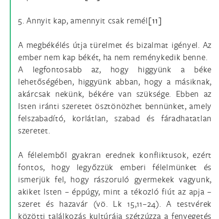
5. Annyit kap, amennyit csak remél
[11]
A megbékélés útja türelmet és bizalmat igényel. Az
ember nem kap békét, ha nem reménykedik benne.
A legfontosabb az, hogy higgyünk a béke
lehetőségében, higgyünk abban, hogy a másiknak,
akárcsak nekünk, békére van szüksége. Ebben az
Isten iránti szeretet ösztönözhet bennünket, amely
felszabadító, korlátlan, szabad és fáradhatatlan
szeretet.
A félelemből gyakran erednek konfliktusok, ezért
fontos, hogy legyőzzük emberi félelmünket és
ismerjük fel, hogy rászoruló gyermekek vagyunk,
akiket Isten – éppúgy, mint a tékozló fiút az apja –
szeret és hazavár (vö. Lk 15,11–24). A testvérek
közötti találkozás kultúrája szétzúzza a fenyegetés