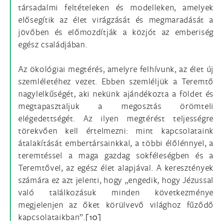
társadalmi feltételeken és modelleken, amelyek
elősegítik az élet virágzását és megmaradását a
jövőben és előmozdítják a közjót az emberiség
egész családjában.
Az ökológiai megtérés, amelyre felhívunk, az élet új
szemléletéhez vezet. Ebben szemléljük a Teremtő
nagylelkűségét, aki nekünk ajándékozta a földet és
megtapasztaljuk a megosztás örömteli
elégedettségét. Az ilyen megtérést teljességre
törekvően kell értelmezni: mint kapcsolataink
átalakítását embertársainkkal, a többi élőlénnyel, a
teremtéssel a maga gazdag sokféleségben és a
Teremtővel, az egész élet alapjával. A keresztények
számára ez azt jelenti, hogy „engedik, hogy Jézussal
való találkozásuk minden következménye
megjelenjen az őket körülvevő világhoz fűződő
kapcsolataikban”.
[10]