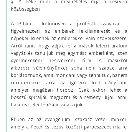
3. A béke mint a megbékélés útja a testvéri
közösségben
A Biblia – különösen a próféták szavaival –
figyelmezteti az emberek lelkiismeretét és a
népeket Istennek az emberekkel való szövetségére.
Arról tanít, hogy adjuk fel a mások feletti uralom
vágyát és tanuljuk meg egymást emberként, Isten
gyermekeként, testvérként látni. A másikról
alkotott véleményünket soha nem szabad arra
korlátoznunk, amit mondani vagy tenni tud, hanem
tekintetünket arra az ígéretre kell irányítani,
amelyet magában hordoz. Csak akkor lehet a
bosszú spirálját megtörni és a remény útját járni,
ha a tisztelet lépéseit választjuk.
Ebben az az evangéliumi szakasz vezet minket,
amely a Péter és Jézus közötti párbeszédet írja le: