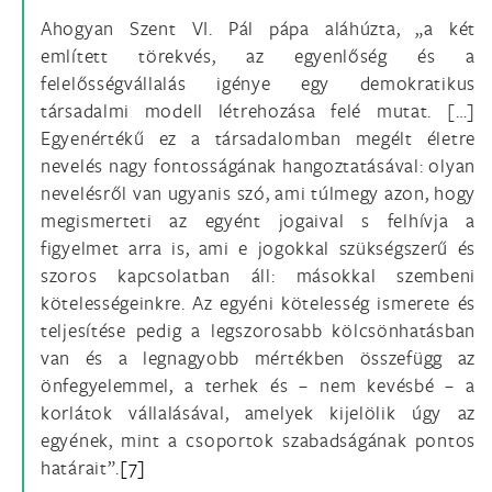
Ahogyan Szent VI. Pál pápa aláhúzta, „a két
említett törekvés, az egyenlőség és a
felelősségvállalás igénye egy demokratikus
társadalmi modell létrehozása felé mutat. […]
Egyenértékű ez a társadalomban megélt életre
nevelés nagy fontosságának hangoztatásával: olyan
nevelésről van ugyanis szó, ami túlmegy azon, hogy
megismerteti az egyént jogaival s felhívja a
figyelmet arra is, ami e jogokkal szükségszerű és
szoros kapcsolatban áll: másokkal szembeni
kötelességeinkre. Az egyéni kötelesség ismerete és
teljesítése pedig a legszorosabb kölcsönhatásban
van és a legnagyobb mértékben összefügg az
önfegyelemmel, a terhek és – nem kevésbé – a
korlátok vállalásával, amelyek kijelölik úgy az
egyének, mint a csoportok szabadságának pontos
határait”.
[7]