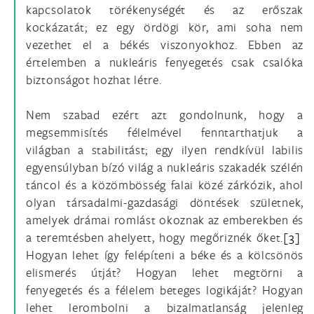
kapcsolatok törékenységét és az erőszak
kockázatát; ez egy ördögi kör, ami soha nem
vezethet el a békés viszonyokhoz. Ebben az
értelemben a nukleáris fenyegetés csak csalóka
biztonságot hozhat létre.
Nem szabad ezért azt gondolnunk, hogy a
megsemmisítés félelmével fenntarthatjuk a
világban a stabilitást; egy ilyen rendkívül labilis
egyensúlyban bízó világ a nukleáris szakadék szélén
táncol és a közömbösség falai közé zárkózik, ahol
olyan társadalmi-gazdasági döntések születnek,
amelyek drámai romlást okoznak az emberekben és
a teremtésben ahelyett, hogy megőriznék őket.
[3]
Hogyan lehet így felépíteni a béke és a kölcsönös
elismerés útját? Hogyan lehet megtörni a
fenyegetés és a félelem beteges logikáját? Hogyan
lehet lerombolni a bizalmatlanság jelenleg