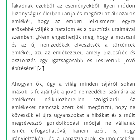
fakadnak ezekből az eseményekből. Ilyen módon
bizonyságuk életben tartja és megőrzi az áldozatok
emlékét, hogy az emberi lelkiismeret egyre
erősebbé váljék a hatalom és a pusztítás uralmával
szemben: „Nem engedhetjük meg, hogy a mostani
és az új nemzedékek elveszítsék a történtek
emlékét, azt az emlékezetet, amely biztosíték és
ösztönzés egy igazságosabb és testvéribb jövő
építésére”.
[4]
Ahogyan ők, úgy a világ minden tájáról sokan
mások is felajánlják a jövő nemzedékei számára az
emlékezet nélkülözhetetlen szolgálatát. Az
emlékeket nemcsak azért kell megőrizni, hogy ne
kövessük el újra ugyanazokat a hibákat és a múlt
megtévesztő gondolkodási módjai ne váljanak
ismét elfogadhatóvá, hanem azért is, hogy
irányjelzőként és a tapasztalatok gyümölcseként