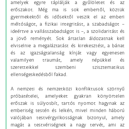
amelyek egyre táplálják a gyűlöletet és az
erőszakot. Még ma is sok embertől, köztük
gyermekektől és idősektől veszik el az emberi
méltóságot, a fizikai integritást, a szabadságot –
ideértve a vallásszabadságot is –, a szolidaritást és
a jövő reményét. Sok ártatlan áldozatnak kell
elviselnie a megaláztatást és kirekesztést, a bánat
és az igazságtalanság kínját vagy egyenesen
valamilyen traumát, amely népükkel és
szeretteikkel szembeni szisztematikus
ellenségeskedésből fakad.
A nemzeti és nemzetközi konfliktusok szörnyű
próbatételei, amelyeket gyakran könyörtelen
erőszak is súlyosbít, tartós nyomot hagynak az
emberiség testén és lelkén, mivel minden háború
valójában testvérgyilkosságnak bizonyul, amely
magát a testvériségnek a nagy tervét, ami az