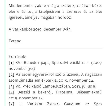
Minden ember, aki e világra születik, találjon békés
életre és tudja kiteljesíteni a szeretet és az élet
ígéretét, amelyet magában hordoz.
A Vatikánból 2019. december 8-án
Ferenc
Források:
[1]
XVI. Benedek pápa, Spe salvi enciklika 1. (2007.
november 30.)
[2]
Az atomfegyverekről szóló üzenet, A nagaszaki
atomtámadás emlékparkja, 2019. november 24.
[3]
Vö. Prédikáció Lampeduzában, 2013. július 8.
[4]
Beszéd a békéről, Hirosima, Békeemlékmű,
2019. november 24.
[5]
II. Vatikáni Zsinat, Gaudium et Spes