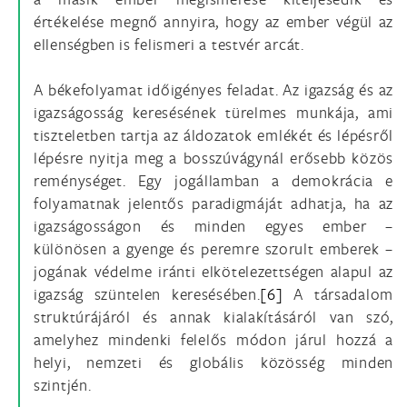
értékelése megnő annyira, hogy az ember végül az
ellenségben is felismeri a testvér arcát.
A békefolyamat időigényes feladat. Az igazság és az
igazságosság keresésének türelmes munkája, ami
tiszteletben tartja az áldozatok emlékét és lépésről
lépésre nyitja meg a bosszúvágynál erősebb közös
reménységet. Egy jogállamban a demokrácia e
folyamatnak jelentős paradigmáját adhatja, ha az
igazságosságon és minden egyes ember –
különösen a gyenge és peremre szorult emberek –
jogának védelme iránti elkötelezettségen alapul az
igazság szüntelen keresésében.
[6]
A társadalom
struktúrájáról és annak kialakításáról van szó,
amelyhez mindenki felelős módon járul hozzá a
helyi, nemzeti és globális közösség minden
szintjén.