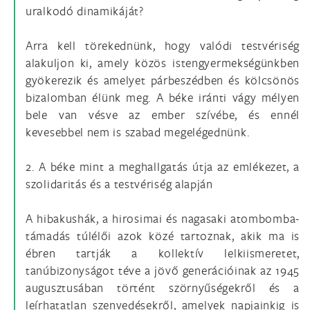
uralkodó dinamikáját?
Arra kell törekednünk, hogy valódi testvériség
alakuljon ki, amely közös istengyermekségünkben
gyökerezik és amelyet párbeszédben és kölcsönös
bizalomban élünk meg. A béke iránti vágy mélyen
bele van vésve az ember szívébe, és ennél
kevesebbel nem is szabad megelégednünk.
2. A béke mint a meghallgatás útja az emlékezet, a
szolidaritás és a testvériség alapján
A hibakushák, a hirosimai és nagasaki atombomba-
támadás túlélői azok közé tartoznak, akik ma is
ébren tartják a kollektív lelkiismeretet,
tanúbizonyságot téve a jövő generációinak az 1945
augusztusában történt szörnyűségekről és a
leírhatatlan szenvedésekről, amelyek napjainkig is