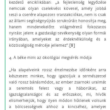
kezdetű enciklikában: „a fejletlenség legyőzése
nemcsak olyan cselekvést követel, amely jobbá
teszi a cserére alapozott tranzakciókat, nem is csak
az állami segítségnyújtás struktúráit honosítja meg,
hanem mindenekelőtt világméretű fokozatos
nyitást jelent a gazdasági tevékenység olyan formái
irányában, amelyeket az érdeknélküliség és a
közösségiség mércéje jellemez”.
[8]
4. A béke mint az ökológiai megtérés módja
„Ha alapelveink rossz értelmezése időnként arra
késztetett minket, hogy igazoljuk a természettel
való rossz bánásmódot, az ember zsarnoki uralmát
a teremtés felett vagy a háborúkat, az
igazságtalanságot és az erőszakot, mi, hívők
elismerhetjük, hogy ilyen módon hűtlenek voltunk
a bölcsességnek ahhoz a kincséhez, amelyet