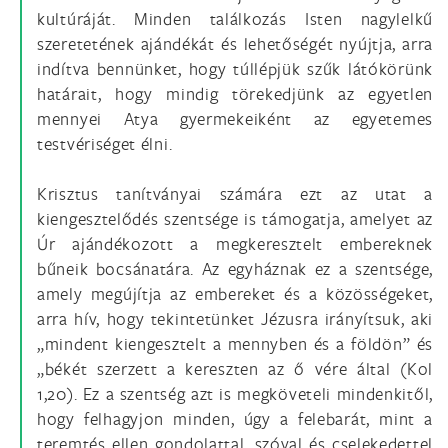
kultúráját. Minden találkozás Isten nagylelkű
szeretetének ajándékát és lehetőségét nyújtja, arra
indítva bennünket, hogy túllépjük szűk látókörünk
határait, hogy mindig törekedjünk az egyetlen
mennyei Atya gyermekeiként az egyetemes
testvériséget élni.
Krisztus tanítványai számára ezt az utat a
kiengesztelődés szentsége is támogatja, amelyet az
Úr ajándékozott a megkeresztelt embereknek
bűneik bocsánatára. Az egyháznak ez a szentsége,
amely megújítja az embereket és a közösségeket,
arra hív, hogy tekintetünket Jézusra irányítsuk, aki
„mindent kiengesztelt a mennyben és a földön” és
„békét szerzett a kereszten az ő vére által (Kol
1,20). Ez a szentség azt is megköveteli mindenkitől,
hogy felhagyjon minden, úgy a felebarát, mint a
teremtés ellen gondolattal, szóval és cselekedettel