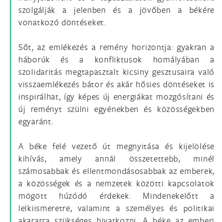
szolgálják a jelenben és a jövőben a békére
vonatkozó döntéseket.
Sőt, az emlékezés a remény horizontja: gyakran a
háborúk és a konfliktusok homályában a
szolidaritás megtapasztalt kicsiny gesztusaira való
visszaemlékezés bátor és akár hősies döntéseket is
inspirálhat, így képes új energiákat mozgósítani és
új reményt szülni egyénekben és közösségekben
egyaránt.
A béke felé vezető út megnyitása és kijelölése
kihívás, amely annál összetettebb, minél
számosabbak és ellentmondásosabbak az emberek,
a közösségek és a nemzetek közötti kapcsolatok
mögött húzódó érdekek. Mindenekelőtt a
lelkiismeretre, valamint a személyes és politikai
akaratra szükséges hivatkozni. A béke az emberi