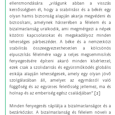
ellentmondására: „világunk abban a visszás
kettősségben él, hogy a stabilitást és a békét egy
olyan hamis biztonság alapján akarja megvédeni és
biztosítani, amelynek hátterében a félelem és a
bizalmatlanság uralkodik, ami megmérgezi a népek
közötti kapcsolatokat és megakadályoz minden
lehetséges párbeszédet. A béke és a nemzetközi
stabilitás összeegyeztethetetlen a kölcsönös
elpusztítás félelmére vagy a teljes megsemmisítés
fenyegetésére építeni akaró minden kísérlettel;
ezek csak a szolidaritás és együttműködés globális
etikája alapján lehetségesek, amely egy olyan jövő
szolgálatában áll, amelyet az egymástól való
függőség és az együttes felelősség jellemez, ma és
holnap és az emberiség egész családjában”.
[2]
Minden fenyegetés táplálja a bizalmatlanságot és a
bezárkózást. A bizalmatlanság és félelem növeli a