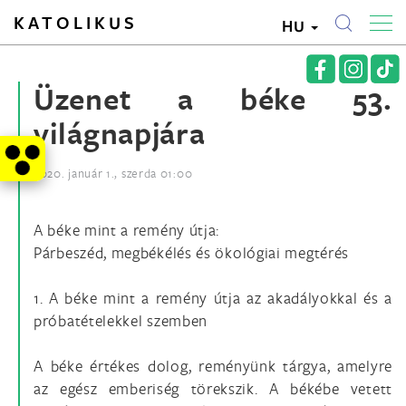
KATOLIKUS
HU
Üzenet a béke 53.
világnapjára
2020. január 1., szerda 01:00
A béke mint a remény útja:
Párbeszéd, megbékélés és ökológiai megtérés
1. A béke mint a remény útja az akadályokkal és a
próbatételekkel szemben
A béke értékes dolog, reményünk tárgya, amelyre
az egész emberiség törekszik. A békébe vetett