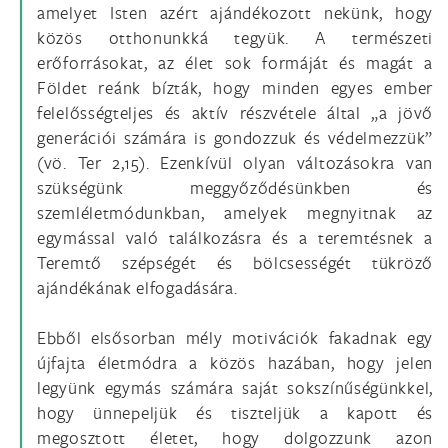
amelyet Isten azért ajándékozott nekünk, hogy
közös otthonunkká tegyük. A természeti
erőforrásokat, az élet sok formáját és magát a
Földet reánk bízták, hogy minden egyes ember
felelősségteljes és aktív részvétele által „a jövő
generációi számára is gondozzuk és védelmezzük”
(vö. Ter 2,15). Ezenkívül olyan változásokra van
szükségünk meggyőződésünkben és
szemléletmódunkban, amelyek megnyitnak az
egymással való találkozásra és a teremtésnek a
Teremtő szépségét és bölcsességét tükröző
ajándékának elfogadására.
Ebből elsősorban mély motivációk fakadnak egy
újfajta életmódra a közös hazában, hogy jelen
legyünk egymás számára saját sokszínűségünkkel,
hogy ünnepeljük és tiszteljük a kapott és
megosztott életet, hogy dolgozzunk azon