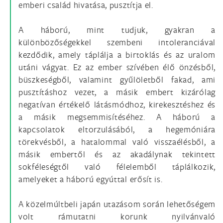
emberi család hivatása, pusztítja el.
A háború, mint tudjuk, gyakran a
különbözőségekkel szembeni intoleranciával
kezdődik, amely táplálja a birtoklás és az uralom
utáni vágyat. Ez az ember szívében élő önzésből,
büszkeségből, valamint gyűlöletből fakad, ami
pusztításhoz vezet, a másik embert kizárólag
negatívan értékelő látásmódhoz, kirekesztéshez és
a másik megsemmisítéséhez. A háború a
kapcsolatok eltorzulásából, a hegemóniára
törekvésből, a hatalommal való visszaélésből, a
másik embertől és az akadálynak tekintett
sokféleségtől való félelemből táplálkozik,
amelyeket a háború egyúttal erősít is.
A közelmúltbeli japán utazásom során lehetőségem
volt rámutatni korunk nyilvánvaló