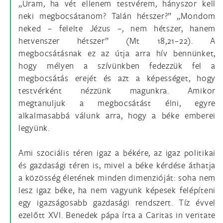
„Uram, ha vét ellenem testvérem, hányszor kell
neki megbocsátanom? Talán hétszer?” „Mondom
neked – felelte Jézus –, nem hétszer, hanem
hetvenszer hétszer” (Mt 18,21–22). A
megbocsátásnak ez az útja arra hív bennünket,
hogy mélyen a szívünkben fedezzük fel a
megbocsátás erejét és azt a képességet, hogy
testvérként nézzünk magunkra. Amikor
megtanuljuk a megbocsátást élni, egyre
alkalmasabbá válunk arra, hogy a béke emberei
legyünk.
Ami szociális téren igaz a békére, az igaz politikai
és gazdasági téren is, mivel a béke kérdése áthatja
a közösség életének minden dimenzióját: soha nem
lesz igaz béke, ha nem vagyunk képesek felépíteni
egy igazságosabb gazdasági rendszert. Tíz évvel
ezelőtt XVI. Benedek pápa írta a Caritas in veritate