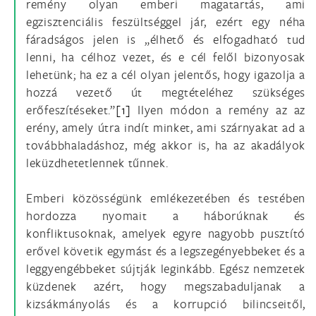
remény olyan emberi magatartás, ami
egzisztenciális feszültséggel jár, ezért egy néha
fáradságos jelen is „élhető és elfogadható tud
lenni, ha célhoz vezet, és e cél felől bizonyosak
lehetünk; ha ez a cél olyan jelentős, hogy igazolja a
hozzá vezető út megtételéhez szükséges
erőfeszítéseket.”
[1]
Ilyen módon a remény az az
erény, amely útra indít minket, ami szárnyakat ad a
továbbhaladáshoz, még akkor is, ha az akadályok
leküzdhetetlennek tűnnek.
Emberi közösségünk emlékezetében és testében
hordozza nyomait a háborúknak és
konfliktusoknak, amelyek egyre nagyobb pusztító
erővel követik egymást és a legszegényebbeket és a
leggyengébbeket sújtják leginkább. Egész nemzetek
küzdenek azért, hogy megszabaduljanak a
kizsákmányolás és a korrupció bilincseitől,