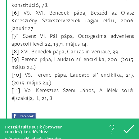
konstitúció, 78.
[6]
Vö. XVI. Benedek pápa, Beszéd az Olasz
Keresztény Szakszervezetek tagjai előtt, 2006.
január 27.
[7]
Szent VI. Pál pápa, Octogesima adveniens
apostoli levél 24, 1971. május 14.
[8]
XVI. Benedek pápa, Caritas in veritate, 39.
[9]
Ferenc pápa, Laudato si’ enciklika, 200. (2015.
május 24.)
[10]
Vö. Ferenc pápa, Laudato si’ enciklika, 217.
(2015. május 24.).
[11]
Vö. Keresztes Szent János, A lélek sötét
éjszakája, II., 21, 8.
Hozzájárulás sütik (browser
cookies) kezeléséhez
A felhasználói élmény javítása