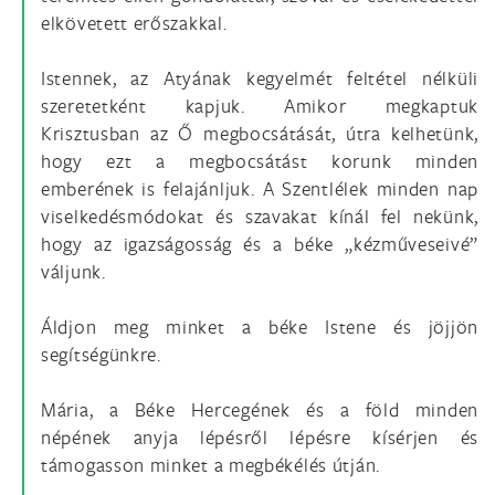
elkövetett erőszakkal.
Istennek, az Atyának kegyelmét feltétel nélküli
szeretetként kapjuk. Amikor megkaptuk
Krisztusban az Ő megbocsátását, útra kelhetünk,
hogy ezt a megbocsátást korunk minden
emberének is felajánljuk. A Szentlélek minden nap
viselkedésmódokat és szavakat kínál fel nekünk,
hogy az igazságosság és a béke „kézműveseivé”
váljunk.
Áldjon meg minket a béke Istene és jöjjön
segítségünkre.
Mária, a Béke Hercegének és a föld minden
népének anyja lépésről lépésre kísérjen és
támogasson minket a megbékélés útján.