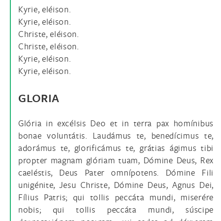
Kyrie, eléison.
Kyrie, eléison.
Christe, eléison.
Christe, eléison.
Kyrie, eléison.
Kyrie, eléison.
GLORIA
Glória in excélsis Deo et in terra pax homínibus
bonae voluntátis. Laudámus te, benedícimus te,
adorámus te, glorificámus te, grátias ágimus tibi
propter magnam glóriam tuam, Dómine Deus, Rex
caeléstis, Deus Pater omnípotens. Dómine Fili
unigénite, Jesu Christe, Dómine Deus, Agnus Dei,
Fílius Patris; qui tollis peccáta mundi, miserére
nobis; qui tollis peccáta mundi, súscipe