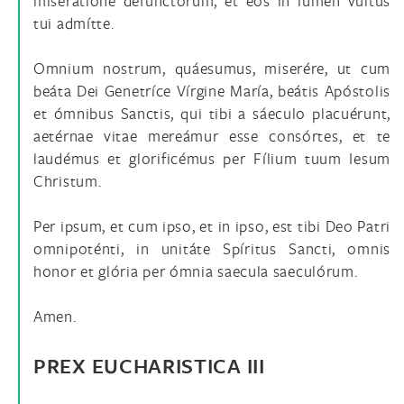
miseratióne defunctórum, et eos in lumen vultus
tui admítte.
Omnium nostrum, quáesumus, miserére, ut cum
beáta Dei Genetríce Vírgine María, beátis Apóstolis
et ómnibus Sanctis, qui tibi a sáeculo placuérunt,
aetérnae vitae mereámur esse consórtes, et te
laudémus et glorificémus per Fílium tuum Iesum
Christum.
Per ipsum, et cum ipso, et in ipso, est tibi Deo Patri
omnipoténti, in unitáte Spíritus Sancti, omnis
honor et glória per ómnia saecula saeculórum.
Amen.
PREX EUCHARISTICA III