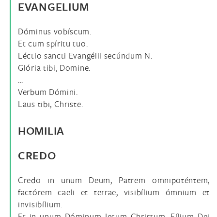
EVANGELIUM
Dóminus vobíscum.
Et cum spíritu tuo.
Léctio sancti Evangélii secúndum N.
Glória tibi, Domine.
...
Verbum Dómini.
Laus tibi, Christe.
HOMILIA
CREDO
Credo in unum Deum, Patrem omnipoténtem,
factórem caeli et terrae, visibílium ómnium et
invisibílium.
Et in unum Dóminum Iesum Christum, Fílium Dei