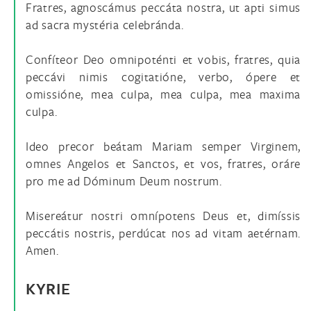
Fratres, agnoscámus peccáta nostra, ut apti simus
ad sacra mystéria celebránda.
Confíteor Deo omnipoténti et vobis, fratres, quia
peccávi nimis cogitatióne, verbo, ópere et
omissióne, mea culpa, mea culpa, mea maxima
culpa.
Ideo precor beátam Mariam semper Virginem,
omnes Angelos et Sanctos, et vos, fratres, oráre
pro me ad Dóminum Deum nostrum.
Misereátur nostri omnípotens Deus et, dimíssis
peccátis nostris, perdúcat nos ad vitam aetérnam.
Amen.
KYRIE