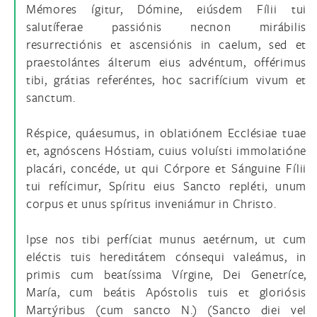
Mémores ígitur, Dómine, eiúsdem Fílii tui
salutíferae passiónis necnon mirábilis
resurrectiónis et ascensiónis in caelum, sed et
praestolántes álterum eius advéntum, offérimus
tibi, grátias referéntes, hoc sacrifícium vivum et
sanctum.
Réspice, quáesumus, in oblatiónem Ecclésiae tuae
et, agnóscens Hóstiam, cuius voluísti immolatióne
placári, concéde, ut qui Córpore et Sánguine Fílii
tui refícimur, Spíritu eius Sancto repléti, unum
corpus et unus spíritus inveniámur in Christo.
Ipse nos tibi perfíciat munus aetérnum, ut cum
eléctis tuis hereditátem cónsequi valeámus, in
primis cum beatíssima Vírgine, Dei Genetríce,
María, cum beátis Apóstolis tuis et gloriósis
Martýribus (cum sancto N.) (Sancto diei vel