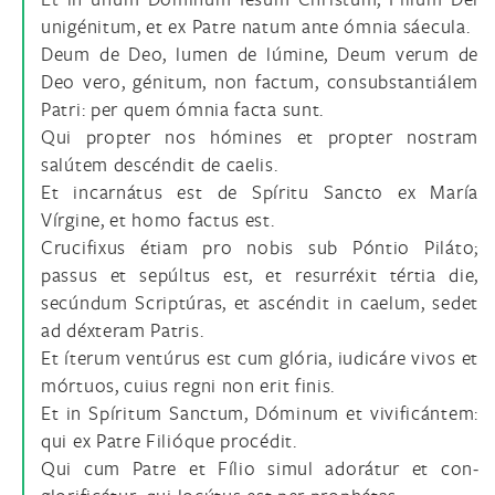
unigénitum, et ex Patre natum ante ómnia sáecula.
Deum de Deo, lumen de lúmine, Deum verum de
Deo vero, génitum, non factum, consubstantiálem
Patri: per quem ómnia facta sunt.
Qui propter nos hómines et propter nostram
salútem descéndit de caelis.
Et incarnátus est de Spíritu Sancto ex María
Vírgine, et homo factus est.
Crucifixus étiam pro nobis sub Póntio Piláto;
passus et sepúltus est, et resurréxit tértia die,
secúndum Scriptúras, et ascéndit in caelum, sedet
ad déxteram Patris.
Et íterum ventúrus est cum glória, iudicáre vivos et
mórtuos, cuius regni non erit finis.
Et in Spíritum Sanctum, Dóminum et vivificán­tem:
qui ex Patre Filióque procédit.
Qui cum Patre et Fílio simul adorátur et con­