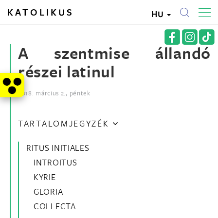
KATOLIKUS
HU
A szentmise állandó
részei latinul
2018. március 2., péntek
TARTALOMJEGYZÉK
RITUS INITIALES
INTROITUS
KYRIE
GLORIA
COLLECTA