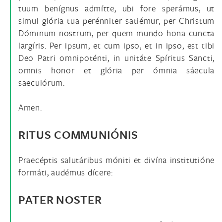
tuum benígnus admítte, ubi fore sperámus, ut
simul glória tua perénniter satiémur, per Christum
Dóminum nostrum, per quem mundo hona cuncta
largíris. Per ipsum, et cum ipso, et in ipso, est tibi
Deo Patri omnipoténti, in unitáte Spíritus Sancti,
omnis honor et glória per ómnia sáecula
saeculórum.
Amen.
RITUS COMMUNIÓNIS
Praecéptis salutáribus móniti et divína institutióne
formáti, audémus dícere:
PATER NOSTER