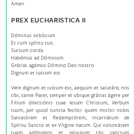
Amen.
PREX EUCHARISTICA II
Dóminus vobíscum
Et cum spíritu tuo.
Sursum corda.
Habémus ad Dóminum.
Grátias agámus Dómino Deo nostro.
Dignum et iustum est.
Vere dignum et iustum est, aequum et salutáre, nos
tibi, sante Pater, semper et ubique grátias ágere per
Filium dilectiónis tuae Iesum Christum, Verbum
tuum, per quod cuncta fecísti: quem misísti nobis
Salvatórem et Redemptórem, incarnátum de
Spíritu Sancto et ex Vírgine natum. Qui voluntátem
tuam adímplens et pópulum tibi sanctum