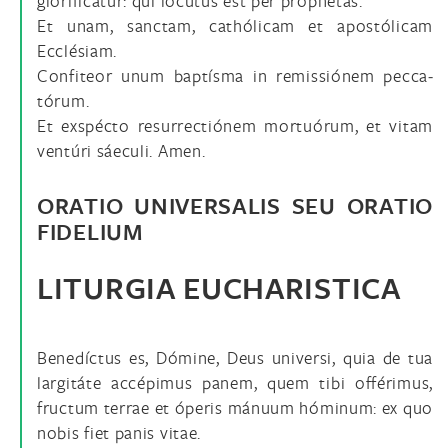
glorificátur: qui locútus est per prophétas.
Et unam, sanctam, cathólicam et apostólicam
Ecclésiam.
Confiteor unum baptísma in remissiónem pecca­
tórum.
Et exspécto resurrectiónem mortuórum, et vitam
ventúri sáeculi. Amen.
ORATIO UNIVERSALIS SEU ORATIO
FIDELIUM
LITURGIA EUCHARISTICA
Benedíctus es, Dómine, Deus universi, quia de tua
largitáte accépimus panem, quem tibi offérimus,
fructum terrae et óperis mánuum hóminum: ex quo
nobis fiet panis vitae.