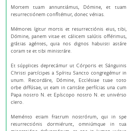
Mortem tuam annuntiámus, Dómine, et tuam
resurrectiónem confîtémur, donec vénias.
Mémores ígitur mortis et resurrectiónis eius, tibi,
Dómine, panem vitae et cálicem salútis offérimus,
grátias agéntes, quia nos dignos habuisti astáre
coram te et tibi ministráre.
Et súpplices deprecámur ut Córporis et Sánguinis
Christi partícipes a Spíritu Sancto congregémur in
unum. Recordáre, Dómine, Ecclésiae tuae toto
orbe diffúsae, ut eam in caritáte perfícias una cum
Papa nostro N. et Epíscopo nostro N. et univérso
clero.
Meménto etiam fratrum nostrórum, qui in spe
resurrectiónis dormiérunt, omniúmque in tua