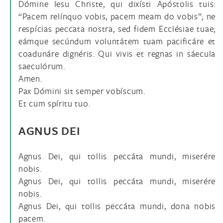
Dómine Iesu Christe, qui dixísti Apóstolis tuis:
“Pacem relínquo vobis, pacem meam do vobis”; ne
respícias peccata nostra, sed fidem Ecclésiae tuae;
eámque secúndum voluntátem tuam pacificáre et
coadunáre dignéris. Qui vivis et regnas in sáecula
saeculórum.
Amen.
Pax Dómini sit semper vobíscum.
Et cum spíritu tuo.
AGNUS DEI
Agnus Dei, qui tollis peccáta mundi, miserére
nobis.
Agnus Dei, qui tollis peccáta mundi, miserére
nobis.
Agnus Dei, qui tollis peccáta mundi, dona nobis
pacem.