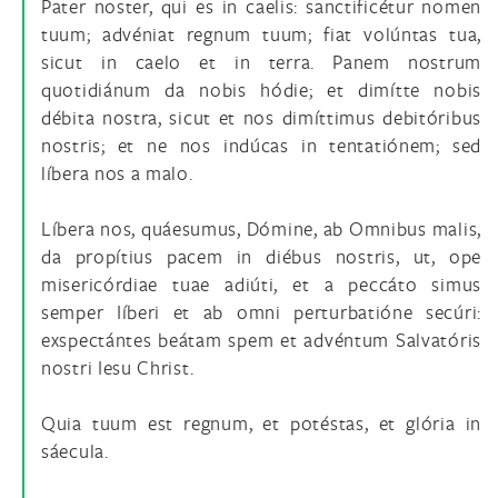
Pater noster, qui es in caelis: sanctificétur nomen
tuum; advéniat regnum tuum; fiat volúntas tua,
sicut in caelo et in terra. Panem nostrum
quotidiánum da nobis hódie; et dimítte nobis
débita nostra, sicut et nos dimíttimus debitóribus
nostris; et ne nos indúcas in tentatiónem; sed
líbera nos a malo.
Líbera nos, quáesumus, Dómine, ab Omnibus malis,
da propítius pacem in diébus nostris, ut, ope
misericórdiae tuae adiúti, et a peccáto simus
semper Iíberi et ab omni perturbatióne secúri:
exspectántes beátam spem et advéntum Salvatóris
nostri Iesu Christ.
Quia tuum est regnum, et potéstas, et glória in
sáecula.