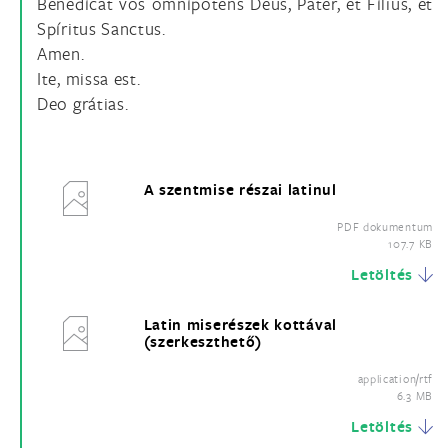
Benedícat vos omnípotens Deus, Pater, et Fílius, et
Spíritus Sanctus.
Amen.
Ite, missa est.
Deo grátias.
A szentmise részai latinul
PDF dokumentum
107.7 KB
Letöltés
Latin miserészek kottával
(szerkeszthető)
application/rtf
6.3 MB
Letöltés