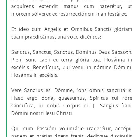
acquírens exténdit manus cum paterétur, ut
mortem sólveret et resurrectiónem manifestáret.
Et ídeo cum Angelis et Omnibus Sanctis glóriam
tuam praedicámus, una voce dicéntes:
Sanctus, Sanctus, Sanctus, Dóminus Deus Sábaoth.
Pleni sunt caeli et terra glória tua. Hosánna in
excélsis. Benedíctus, qui venit in nómine Dómini.
Hosánna in excélsis.
Vere Sanctus es, Dómine, fons omnis sanctitátis.
Haec ergo dona, quaesumus, Spíritus tui rore
sanctífica, ut nobis Corpus et † Sanguis fiant
Dómini nostri Iesu Christi.
Qui cum Passióni voluntárie traderétur, accépit
panem et grátias ágens fregit, dedítque discípulis