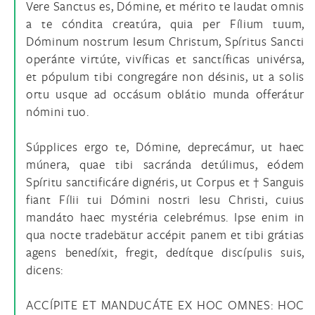
Vere Sanctus es, Dómine, et mérito te laudat omnis
a te cóndita creatúra, quia per Fílium tuum,
Dóminum nostrum Iesum Christum, Spíritus Sancti
operánte virtúte, vivíficas et sanctíficas univérsa,
et pópulum tibi congregáre non désinis, ut a solis
ortu usque ad occásum oblátio munda offerátur
nómini tuo.
Súpplices ergo te, Dómine, deprecámur, ut haec
múnera, quae tibi sacránda detúlimus, eódem
Spíritu sanctificáre dignéris, ut Corpus et † Sanguis
fiant Fílii tui Dómini nostri Iesu Christi, cuius
mandáto haec mystéria celebrémus. Ipse enim in
qua nocte tradebätur accépit panem et tibi grátias
agens benedíxit, fregit, dedítque discípulis suis,
dicens:
ACCÍPITE ET MANDUCÁTE EX HOC OMNES: HOC