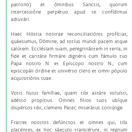
patrono) et ómnibus Sanctis, quorum
intercessióne perpétuo apud te confídimus
adiuvári.
Haec Hóstia nostrae reconciliatiónis profíciat,
quáesumus, Dómine, ad totíus mundi pacem atque
salútem. Ecclésiam tuam, peregrinántem in terra, in
fide et caritáte firmáre dignéris cum fámulo tuo
Papa nostro N. et Epíscopo nostro N., cum
episcopáli órdine et univérso clero et omni pópulo
acquisitiónis tuae.
Votis huius famíliae, quam tibi astáre voluísti,
adésto propítius. Omnes filios tuos ubíque
dispérsos tibi, clemens Pater, miserátus coniúnge.
Fratres nostros defúnctos et omnes qui, tibi
placéntes, ex hoc sáeculo transiérunt, in regnum