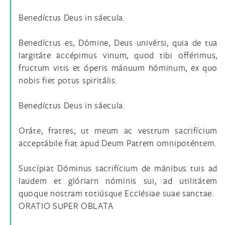
Benedíctus Deus in sáecula.
Benedíctus es, Dómine, Deus univérsi, quia de tua
largitáte accépimus vinum, quod tibi offérimus,
fructum vitis et óperis mánuum hóminum, ex quo
nobis fiet potus spiritális.
Benedíctus Deus in sáecula.
Oráte, fratres, ut meum ac vestrum sacrifícium
acceptábile fiat apud Deum Patrem omnipoténtem.
Suscípiat Dóminus sacrifícium de mánibus tuis ad
laudem et glóriarn nóminis sui, ad utilitátem
quoque nostram totiúsque Ecclésiae suae sanctae.
ORATIO SUPER OBLATA