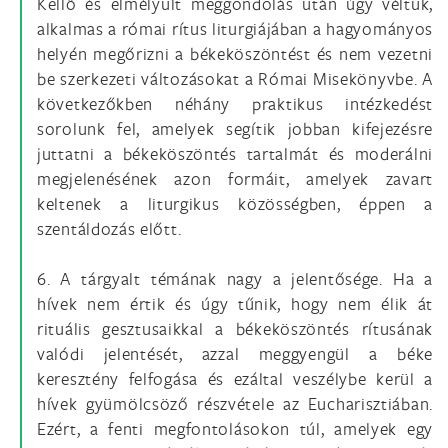
Kellő és elmélyült meggondolás után úgy véltük,
alkalmas a római rítus liturgiájában a hagyományos
helyén megőrizni a békeköszöntést és nem vezetni
be szerkezeti változásokat a Római Misekönyvbe. A
következőkben néhány praktikus intézkedést
sorolunk fel, amelyek segítik jobban kifejezésre
juttatni a békeköszöntés tartalmát és moderálni
megjelenésének azon formáit, amelyek zavart
keltenek a liturgikus közösségben, éppen a
szentáldozás előtt.
6. A tárgyalt témának nagy a jelentősége. Ha a
hívek nem értik és úgy tűnik, hogy nem élik át
rituális gesztusaikkal a békeköszöntés rítusának
valódi jelentését, azzal meggyengül a béke
keresztény felfogása és ezáltal veszélybe kerül a
hívek gyümölcsöző részvétele az Eucharisztiában.
Ezért, a fenti megfontolásokon túl, amelyek egy