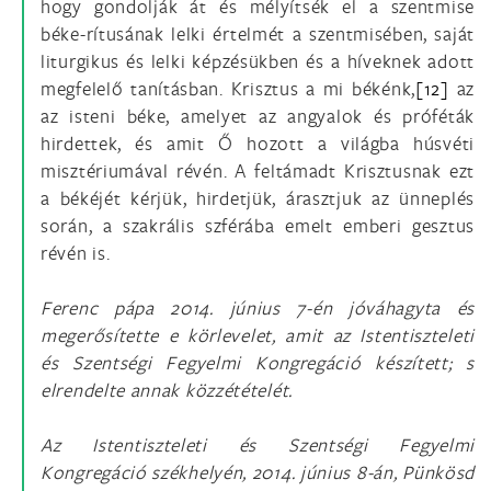
hogy gondolják át és mélyítsék el a szentmise
béke-rítusának lelki értelmét a szentmisében, saját
liturgikus és lelki képzésükben és a híveknek adott
megfelelő tanításban. Krisztus a mi békénk,
[12]
az
az isteni béke, amelyet az angyalok és próféták
hirdettek, és amit Ő hozott a világba húsvéti
misztériumával révén. A feltámadt Krisztusnak ezt
a békéjét kérjük, hirdetjük, árasztjuk az ünneplés
során, a szakrális szférába emelt emberi gesztus
révén is.
Ferenc pápa 2014. június 7-én jóváhagyta és
megerősítette e körlevelet, amit az Istentiszteleti
és Szentségi Fegyelmi Kongregáció készített; s
elrendelte annak közzétételét.
Az Istentiszteleti és Szentségi Fegyelmi
Kongregáció székhelyén, 2014. június 8-án, Pünkösd