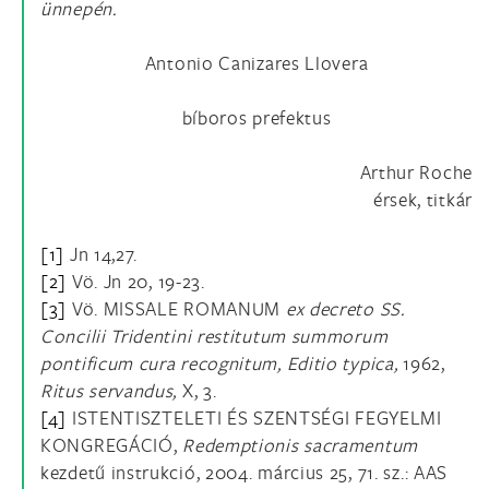
ünnepén.
Antonio Canizares Llovera
bíboros prefektus
Arthur Roche
érsek, titkár
[1]
Jn 14,27.
[2]
Vö. Jn 20, 19-23.
[3]
Vö. MISSALE ROMANUM
ex decreto SS.
Concilii Tridentini restitutum summorum
pontificum cura recognitum, Editio typica,
1962,
Ritus servandus,
X, 3.
[4]
ISTENTISZTELETI ÉS SZENTSÉGI FEGYELMI
KONGREGÁCIÓ,
Redemptionis sacramentum
kezdetű instrukció, 2004. március 25, 71. sz.: AAS