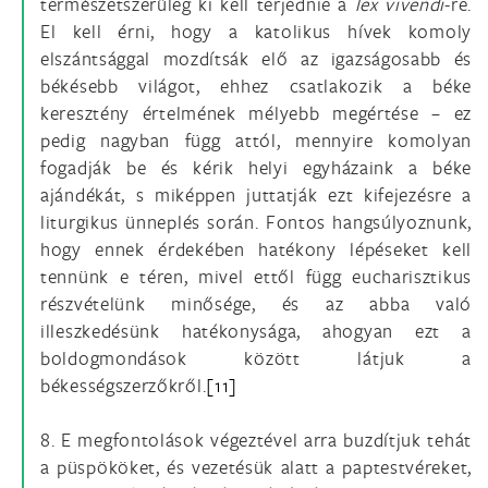
természetszerűleg ki kell terjednie a
lex vivendi
-re.
El kell érni, hogy a katolikus hívek komoly
elszántsággal mozdítsák elő az igazságosabb és
békésebb világot, ehhez csatlakozik a béke
keresztény értelmének mélyebb megértése – ez
pedig nagyban függ attól, mennyire komolyan
fogadják be és kérik helyi egyházaink a béke
ajándékát, s miképpen juttatják ezt kifejezésre a
liturgikus ünneplés során. Fontos hangsúlyoznunk,
hogy ennek érdekében hatékony lépéseket kell
tennünk e téren, mivel ettől függ eucharisztikus
részvételünk minősége, és az abba való
illeszkedésünk hatékonysága, ahogyan ezt a
boldogmondások között látjuk a
békességszerzőkről.
[11]
8. E megfontolások végeztével arra buzdítjuk tehát
a püspököket, és vezetésük alatt a paptestvéreket,