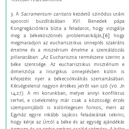
3. A
Sacramentum caritatis
kezdetű szinódus utáni
apostoli buzdításában XVI. Benedek pápa
Kongregációnkra bízta a feladatot, hogy vizsgálja
meg a békeköszöntés problematikáját,
[6]
hogy
megmaradjon az eucharisztikus ünneplés szakrális
értelme és a misztérium értelme a szentáldozás
pillanatában: „Az Eucharisztia természete szerint a
béke szentsége. Az eucharisztikus misztérium e
dimenziója a liturgikus ünneplésben külön is
kifejezést nyer a békecsókváltás szertartásában.
Kétségtelenül nagyon értékes jelről van szó (vö. Jn
14,27). A mi korunkban, melyet annyi konfliktus
terhel, e cselekmény már csak a közösségi érzés
szempontjából is különlegesen fontos, mert az
Egyház egyre inkább sajátos feladatának tekinti,
hogy kérje az Úrtól a béke és az egység ajándékát
önmaga és az egész emberi család számára. A béke