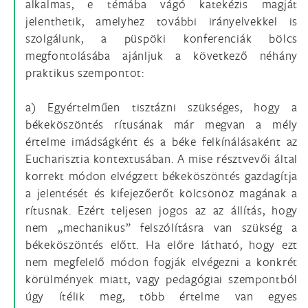
alkalmas, e témába vágó katekézis magját
jelenthetik, amelyhez további irányelvekkel is
szolgálunk, a püspöki konferenciák bölcs
megfontolásába ajánljuk a következő néhány
praktikus szempontot:
a) Egyértelműen tisztázni szükséges, hogy a
békeköszöntés rítusának már megvan a mély
értelme imádságként és a béke felkínálásaként az
Eucharisztia kontextusában. A mise résztvevői által
korrekt módon elvégzett békeköszöntés gazdagítja
a jelentését és kifejezőerőt kölcsönöz magának a
rítusnak. Ezért teljesen jogos az az állítás, hogy
nem „mechanikus” felszólításra van szükség a
békeköszöntés előtt. Ha előre látható, hogy ezt
nem megfelelő módon fogják elvégezni a konkrét
körülmények miatt, vagy pedagógiai szempontból
úgy ítélik meg, több értelme van egyes