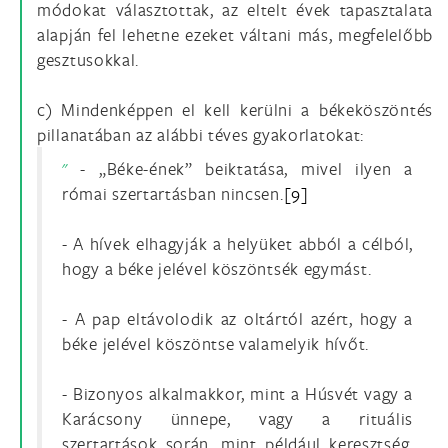
módokat választottak, az eltelt évek tapasztalata
alapján fel lehetne ezeket váltani más, megfelelőbb
gesztusokkal.
c) Mindenképpen el kell kerülni a békeköszöntés
pillanatában az alábbi téves gyakorlatokat:
- „Béke-ének” beiktatása, mivel ilyen a
római szertartásban nincsen.
[9]
- A hívek elhagyják a helyüket abból a célból,
hogy a béke jelével köszöntsék egymást.
- A pap eltávolodik az oltártól azért, hogy a
béke jelével köszöntse valamelyik hívőt.
- Bizonyos alkalmakkor, mint a Húsvét vagy a
Karácsony ünnepe, vagy a rituális
szertartások során, mint például keresztség,