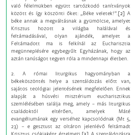
való félelmükben együtt tartózkodó tanítványok
között és így köszönti őket: „Béke veletek!”.
[2]
A
béke annak a megváltásnak a gyümölcse, amelyet
Krisztus hozott a világba halálával és
feltámadásával, olyan ajándék, amelyet a
Feltámadott ma is felkínál az Eucharisztia
megünneplésére egybegyűlt Egyházának, hogy az
aztán tanúságot tegyen róla a mindennapi életben.
2. A római liturgikus hagyományban a
békeköszöntés helye a szentáldozás előtt van,
sajátos teológiai jelentésének megfelelően. Ennek
alapját a húsvéti misztérium eucharisztikus
szemlélésében találja meg, amely – más liturgikus
családoktól eltérően, amelyek Máté
evangéliumának egy verséhez kapcsolódnak (Mt 5,
23) – e gesztust az oltáron jelenlévő feltámadt
Krisztus csókjaként értelmezi.
[3]
A szentáldozásra