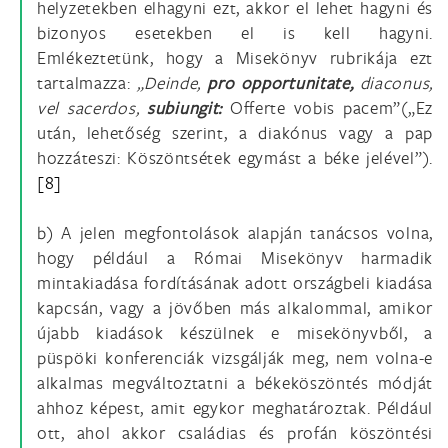
helyzetekben elhagyni ezt, akkor el lehet hagyni és
bizonyos esetekben el is kell hagyni.
Emlékeztetünk, hogy a Misekönyv rubrikája ezt
tartalmazza:
„Deinde,
pro opportunitate,
diaconus,
vel sacerdos,
subiungit:
Offerte vobis pacem”(„Ez
után, lehetőség szerint, a diakónus vagy a pap
hozzáteszi: Köszöntsétek egymást a béke jelével”).
[8]
b) A jelen megfontolások alapján tanácsos volna,
hogy például a Római Misekönyv harmadik
mintakiadása fordításának adott országbeli kiadása
kapcsán, vagy a jövőben más alkalommal, amikor
újabb kiadások készülnek e misekönyvből, a
püspöki konferenciák vizsgálják meg, nem volna-e
alkalmas megváltoztatni a békeköszöntés módját
ahhoz képest, amit egykor meghatároztak. Például
ott, ahol akkor családias és profán köszöntési