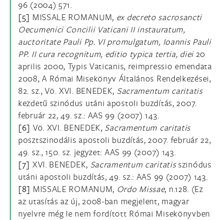
96 (2004) 571.
[5]
MISSALE ROMANUM,
ex decreto sacrosancti
Oecumenici Concilii Vaticani II instauratum,
auctoritate Pauli Pp. VI promulgatum, Ioannis Pauli
PP. II cura recognitum, editio typica tertia, diei
20
aprilis 2000, Typis Vaticanis, reimpressio emendata
2008, A Római Misekönyv Általános Rendelkezései,
82. sz., Vö. XVI. BENEDEK,
Sacramentum caritatis
kezdetű szinódus utáni apostoli buzdítás, 2007.
február 22, 49. sz.: AAS 99 (2007) 143.
[6]
Vö. XVI. BENEDEK,
Sacramentum caritatis
posztszinodális apostoli buzdítás, 2007. február 22,
49. sz., 150. sz. jegyzet: AAS 99 (2007) 143.
[7]
XVI. BENEDEK,
Sacramentum caritatis
szinódus
utáni apostoli buzdítás, 49. sz.: AAS 99 (2007) 143.
[8]
MISSALE ROMANUM,
Ordo Missae
, n.128. (Ez
az utasítás az új, 2008-ban megjelent, magyar
nyelvre még le nem fordított Római Misekönyvben