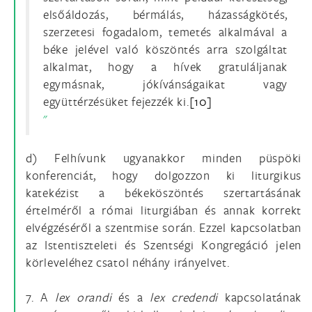
elsőáldozás, bérmálás, házasságkötés,
szerzetesi fogadalom, temetés alkalmával a
béke jelével való köszöntés arra szolgáltat
alkalmat, hogy a hívek gratuláljanak
egymásnak, jókívánságaikat vagy
együttérzésüket fejezzék ki.
[10]
d) Felhívunk ugyanakkor minden püspöki
konferenciát, hogy dolgozzon ki liturgikus
katekézist a békeköszöntés szertartásának
értelméről a római liturgiában és annak korrekt
elvégzéséről a szentmise során. Ezzel kapcsolatban
az Istentiszteleti és Szentségi Kongregáció jelen
körleveléhez csatol néhány irányelvet.
7. A
lex orandi
és a
lex credendi
kapcsolatának