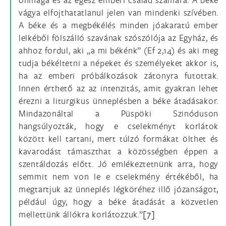
vágya elfojthatatlanul jelen van mindenki szívében.
A béke és a megbékélés minden jóakaratú ember
lelkéből fölszálló szavának szószólója az Egyház, és
ahhoz fordul, aki „a mi békénk” (Ef 2,14) és aki meg
tudja békéltetni a népeket és személyeket akkor is,
ha az emberi próbálkozások zátonyra futottak.
Innen érthető az az intenzitás, amit gyakran lehet
érezni a liturgikus ünneplésben a béke átadásakor.
Mindazonáltal a Püspöki Szinóduson
hangsúlyozták, hogy e cselekményt korlátok
között kell tartani, mert túlzó formákat ölthet és
kavarodást támaszthat a közösségben éppen a
szentáldozás előtt. Jó emlékeztetnünk arra, hogy
semmit nem von le e cselekmény értékéből, ha
megtartjuk az ünneplés légköréhez illő józanságot,
például úgy, hogy a béke átadását a közvetlen
mellettünk állókra korlátozzuk.”
[7]