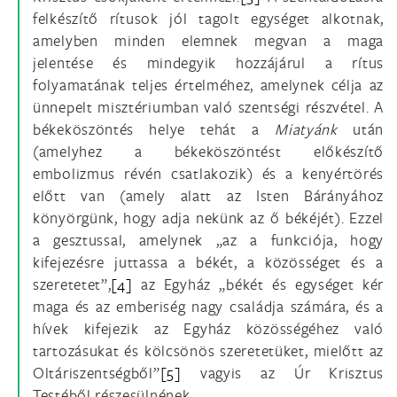
felkészítő rítusok jól tagolt egységet alkotnak,
amelyben minden elemnek megvan a maga
jelentése és mindegyik hozzájárul a rítus
folyamatának teljes értelméhez, amelynek célja az
ünnepelt misztériumban való szentségi részvétel. A
békeköszöntés helye tehát a
Miatyánk
után
(amelyhez a békeköszöntést előkészítő
embolizmus révén csatlakozik) és a kenyértörés
előtt van (amely alatt az Isten Bárányához
könyörgünk, hogy adja nekünk az ő békéjét). Ezzel
a gesztussal, amelynek „az a funkciója, hogy
kifejezésre juttassa a békét, a közösséget és a
szeretetet”,
[4]
az Egyház „békét és egységet kér
maga és az emberiség nagy családja számára, és a
hívek kifejezik az Egyház közösségéhez való
tartozásukat és kölcsönös szeretetüket, mielőtt az
Oltáriszentségből”
[5]
vagyis az Úr Krisztus
Testéből részesülnének.