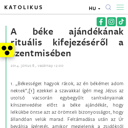
KATOLIKUS
HU
A béke ajándékának
rituális kifejezéséről a
szentmisében
2014. június 8., vasárnap 12:00
1. „Békességet hagyok rátok, az én békémet adom
nektek”,
[1]
ezekkel a szavakkal ígéri meg Jézus az
utolsó vacsorán egybegyűlt tanítványainak
kínszenvedése előtt a béke ajándékát, hogy
lelkükbe öntse azt az örömteli bizonyosságot, hogy
állandóan velük marad. Feltámadása után az Úr
beváltja ígéretét, amikor megjelenik a zsidóktól