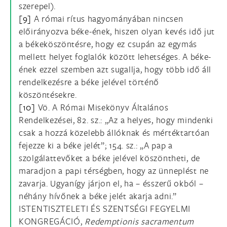
szerepel).
[9]
A római rítus hagyományában nincsen
előirányozva béke-ének, hiszen olyan kevés idő jut
a békeköszöntésre, hogy ez csupán az egymás
mellett helyet foglalók között lehetséges. A béke-
ének ezzel szemben azt sugallja, hogy több idő áll
rendelkezésre a béke jelével történő
köszöntésekre.
[10]
Vö. A Római Misekönyv Általános
Rendelkezései, 82. sz.: „Az a helyes, hogy mindenki
csak a hozzá közelebb állóknak és mértéktartóan
fejezze ki a béke jelét”; 154. sz.: „A pap a
szolgálattevőket a béke jelével köszöntheti, de
maradjon a papi térségben, hogy az ünneplést ne
zavarja. Ugyanígy járjon el, ha – ésszerű okból –
néhány hívőnek a béke jelét akarja adni.”
ISTENTISZTELETI ÉS SZENTSÉGI FEGYELMI
KONGREGÁCIÓ,
Redemptionis sacramentum