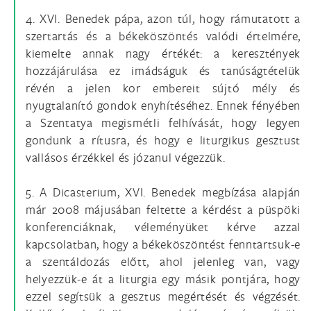
4. XVI. Benedek pápa, azon túl, hogy rámutatott a
szertartás és a békeköszöntés valódi értelmére,
kiemelte annak nagy értékét: a keresztények
hozzájárulása ez imádságuk és tanúságtételük
révén a jelen kor embereit sújtó mély és
nyugtalanító gondok enyhítéséhez. Ennek fényében
a Szentatya megismétli felhívását, hogy legyen
gondunk a rítusra, és hogy e liturgikus gesztust
vallásos érzékkel és józanul végezzük.
5. A Dicasterium, XVI. Benedek megbízása alapján
már 2008 májusában feltette a kérdést a püspöki
konferenciáknak, véleményüket kérve azzal
kapcsolatban, hogy a békeköszöntést fenntartsuk-e
a szentáldozás előtt, ahol jelenleg van, vagy
helyezzük-e át a liturgia egy másik pontjára, hogy
ezzel segítsük a gesztus megértését és végzését.