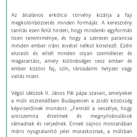
Az általános erkölcsi törvény kizárja a faji
megkülönböztetés minden formáját. A keresztény
tanítás ezen felül hirdeti, hogy mindenki egyformán
Isten teremtménye, és hogy a szeretet parancsa
minden ember iránt kivétel nélkül kötelező. Ezért
elutasít és elítél minden olyan szemléletet és
magatartást, amely különbséget tesz ember és
ember között faj, szín, társadalmi helyzet vagy
vallás miatt.
Végül idézzük II. János Pál pápa szavait, amelyeket
a múlt esztendőben Budapesten a zsidó közösség
képviselőinek mondott: „Fennáll a veszélye, hogy
antiszemita érzelmek és megnyilvánulások
támadnak és terjednek. Ennek sajnos mostanában
máris nyugtalanító jelei mutatkoznak, a múltban