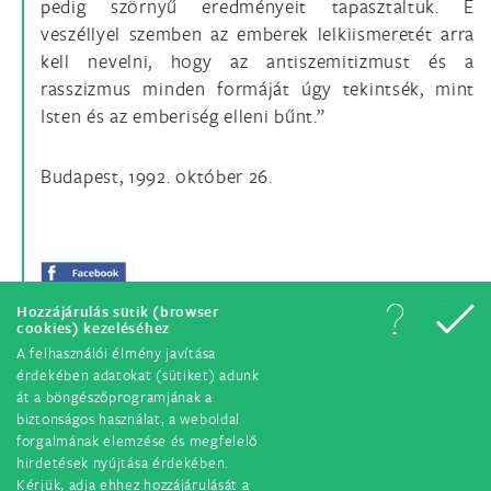
pedig szörnyű eredményeit tapasztaltuk. E
veszéllyel szemben az emberek lelkiismeretét arra
kell nevelni, hogy az antiszemitizmust és a
rasszizmus minden formáját úgy tekintsék, mint
Isten és az emberiség elleni bűnt.”
Budapest, 1992. október 26.
Hozzájárulás sütik (browser
cookies) kezeléséhez
A felhasználói élmény javítása
érdekében adatokat (sütiket) adunk
át a böngészőprogramjának a
biztonságos használat, a weboldal
forgalmának elemzése és megfelelő
hirdetések nyújtása érdekében.
© Minden jog fenntartva. 2018.
Kérjük, adja ehhez hozzájárulását a