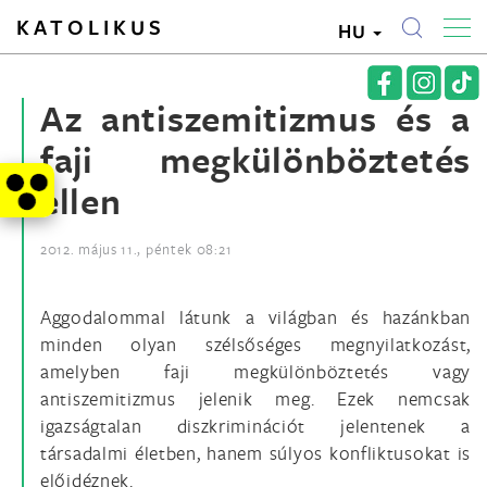
KATOLIKUS
HU
Az antiszemitizmus és a
faji megkülönböztetés
ellen
2012. május 11., péntek 08:21
Aggodalommal látunk a világban és hazánkban
minden olyan szélsőséges megnyilatkozást,
amelyben faji megkülönböztetés vagy
antiszemitizmus jelenik meg. Ezek nemcsak
igazságtalan diszkriminációt jelentenek a
társadalmi életben, hanem súlyos konfliktusokat is
előidéznek.