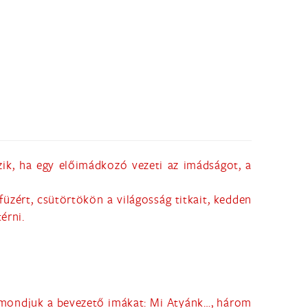
zik, ha egy előimádkozó vezeti az imádságot, a
zért, csütörtökön a világosság titkait, kedden
érni.
 elmondjuk a bevezető imákat: Mi Atyánk…, három