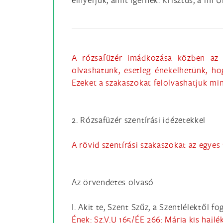
A rózsafüzér imádkozása közben az e
olvashatunk, esetleg énekelhetünk, h
Ezeket a szakaszokat felolvashatjuk mi
2. Rózsafüzér szentírási idézetekkel
A rövid szentírási szakaszokat az egyes 
Az örvendetes olvasó
I. Akit te, Szent Szűz, a Szentlélektől fo
Ének: Sz.V.U 165/ÉE 266: Mária kis hajl