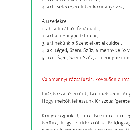
3. aki cselekedeteinket kormányozza,
A tizedekre:
1. aki a halálból feltámadt,
2. aki a mennybe felment,
3. aki nekünk a Szentlelket elküldte;,
4. aki téged, Szent Szűz, a mennybe fölv
5. aki téged, Szent Szűz, a mennyben m
Valamennyi rózsafüzért követően elimád
Imádkozzál érettünk, Istennek szent An
Hogy méltók lehessünk Krisztus ígérete
Könyörögjünk! Urunk, Istenünk, a te eg
kérünk, hogy e titkokról a Boldogsá
elnyerjük, amit ígérnek. Krisztus, a mi 