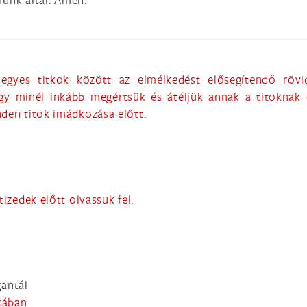
gyes titkok között az elmélkedést elősegítendő rövid
ogy minél inkább megértsük és átéljük annak a titoknak
nden titok imádkozása előtt.
tizedek előtt olvassuk fel.
gantál
ékában