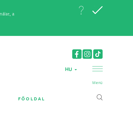
álat, a
HU
Menü
FŐOLDAL