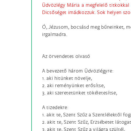
Üdvözlégy Mária a megfelelő titkokkal 
Dicsőséget imádkozzuk. Sok helyen szo
Ó, Jézusom, bocsásd meg bűneinket, men
irgalmadra.
Az örvendetes olvasó
A bevezető három Üdvözlégyre:
1. aki hitünket növelje,
2. aki reményünket erősítse,
3. aki szeretetünket tökéletesítse,
A tizedekre:
1. akit te, Szent Szűz a Szentlélektől fog
2. akit te, Szent Szűz, Erzsébetet látog
3. akit te, Szent Szűz a világra szültél,