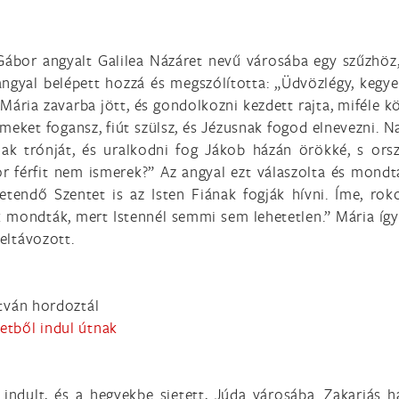
ábor angyalt Galilea Názáret nevű városába egy szűzhöz, 
 angyal belépett hozzá és megszólította: „Üdvözlégy, kegy
Mária zavarba jött, és gondolkozni kezdett rajta, miféle kö
rmeket fogansz, fiút szülsz, és Jézusnak fogod elnevezni. N
dnak trónját, és uralkodni fog Jákob házán örökké, s or
r férfit nem ismerek?” Az angyal ezt válaszolta és mondta
letendő Szentet is az Isten Fiának fogják hívni. Íme, ro
ndták, mert Istennél semmi sem lehetetlen.” Mária így vá
 eltávozott.
atván hordoztál
retből indul útnak
ndult, és a hegyekbe sietett, Júda városába. Zakariás h