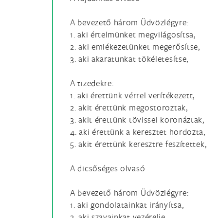
A bevezető három Üdvözlégyre:
1. aki értelmünket megvilágosítsa,
2. aki emlékezetünket megerősítse,
3. aki akaratunkat tökéletesítse,
A tizedekre:
1. aki érettünk vérrel verítékezett,
2. akit érettünk megostoroztak,
3. akit érettünk tövissel koronáztak,
4. aki érettünk a keresztet hordozta,
5. akit érettünk keresztre feszítettek,
A dicsőséges olvasó
A bevezető három Üdvözlégyre:
1. aki gondolatainkat irányítsa,
2. aki szavainkat vezérelje,