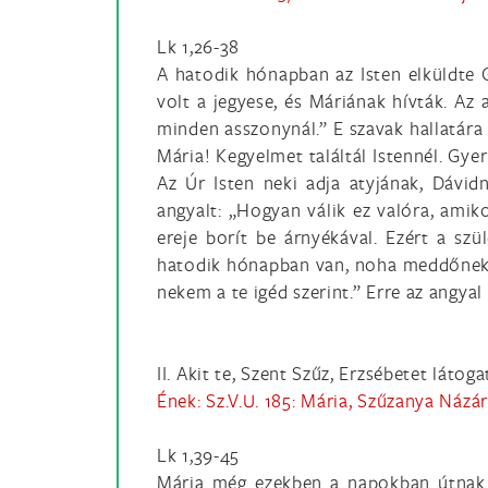
Lk 1,26-38
A hatodik hónapban az Isten elküldte G
volt a jegyese, és Máriának hívták. Az
minden asszonynál.” E szavak hallatára 
Mária! Kegyelmet találtál Istennél. Gye
Az Úr Isten neki adja atyjának, Dávi
angyalt: „Hogyan válik ez valóra, amiko
ereje borít be árnyékával. Ezért a szü
hatodik hónapban van, noha meddőnek mo
nekem a te igéd szerint.” Erre az angyal
II. Akit te, Szent Szűz, Erzsébetet látog
Ének: Sz.V.U. 185: Mária, Szűzanya Názá
Lk 1,39-45
Mária még ezekben a napokban útnak i