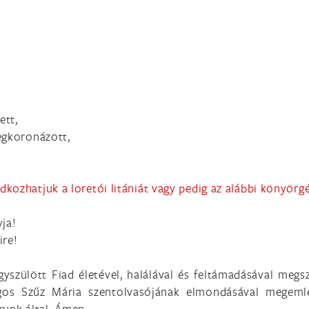
ett,
egkoronázott,
kozhatjuk a loretói litániát vagy pedig az alábbi könyörgé
yja!
ire!
yszülött Fiad életével, halálával és feltámadásával megs
gos Szűz Mária szentolvasójának elmondásával megemlé
Urunk által. Ámen.