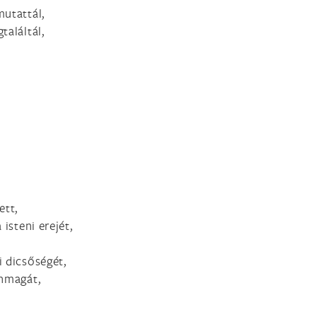
mutattál,
találtál,
ett,
isteni erejét,
i dicsőségét,
önmagát,