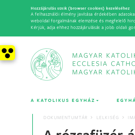
Hozzájárulás sütik (browser cookies) kezeléséhez
A felhasználói élmény javítása érdekében adatoka
weboldal forgalmának elemzése és megfelelő hir
Kérjük, adja ehhez hozzájárulását a jobb oldali go
A KATOLIKUS EGYHÁZ
EGYH
DOKUMENTUMTÁR
LELKISÉG
IM
A rózsafüzér-á