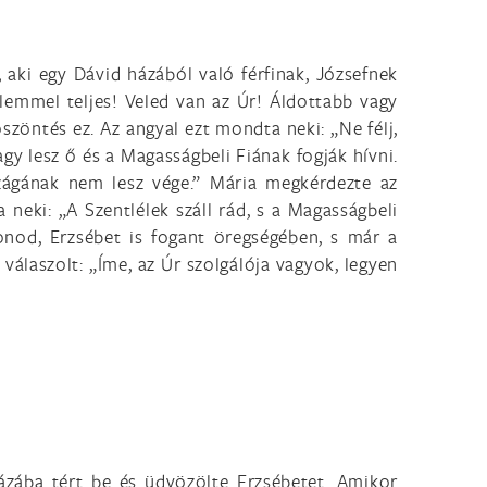
aki egy Dávid házából való férfinak, Józsefnek
elemmel teljes! Veled van az Úr! Áldottabb vagy
szöntés ez. Az angyal ezt mondta neki: „Ne félj,
agy lesz ő és a Magasságbeli Fiának fogják hívni.
szágának nem lesz vége.” Mária megkérdezte az
 neki: „A Szentlélek száll rád, s a Magasságbeli
konod, Erzsébet is fogant öregségében, s már a
laszolt: „Íme, az Úr szolgálója vagyok, legyen
ázába tért be és üdvözölte Erzsébetet. Amikor