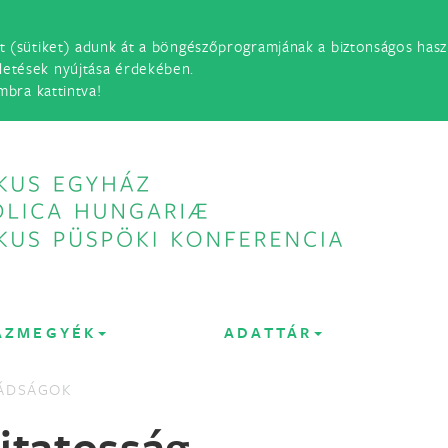
t (sütiket) adunk át a böngészőprogramjának a biztonságos haszn
detések nyújtása érdekében.
mbra kattintva!
ÁZMEGYÉK
ADATTÁR
ÁDSÁGOK
jtatosság