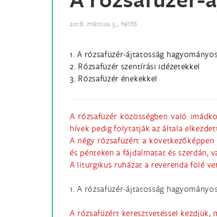
2018. március 5., hétfő
1. A rózsafüzér-ájtatosság hagyomány
2. Rózsafüzér szentírási idézetekkel
3. Rózsafüzér énekekkel
A rózsafüzér közösségben való imádkoz
hívek pedig folytatják az általa elkezdet
A négy rózsafüzért a következőképpen 
és pénteken a fájdalmasat és szerdán, va
A liturgikus ruházat a reverenda fölé vet
1. A rózsafüzér-ájtatosság hagyomány
A rózsafüzért keresztvetéssel kezdjük,