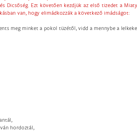
és Dicsőség. Ezt követően kezdjük az első tizedet a Miaty
kásban van, hogy elimádkozzák a következő imádságot:
ts meg minket a pokol tüzétől, vidd a mennybe a lelkeket
antál,
atván hordoztál,