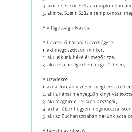
4. akit te, Szent Szűz a templomban be
5. akit te, Szent Szűz a templomban meg
A világosság olvasója
A bevezető három Üdvözlégyre:
1. aki megtisztítson minket,
2. aki lelkünk békéjét megőrizze,
3. aki a szentségekben megerősítsen,
A tizedekre:
1. aki a Jordán vizében megkeresztelked
2. aki a kánai menyegzőn kinyilvánította 
3. aki meghirdette Isten országát,
4. aki a Tábor hegyén megmutatta isten
5. aki az Eucharisztiában nekünk adta 
A fájdalmas olvasó