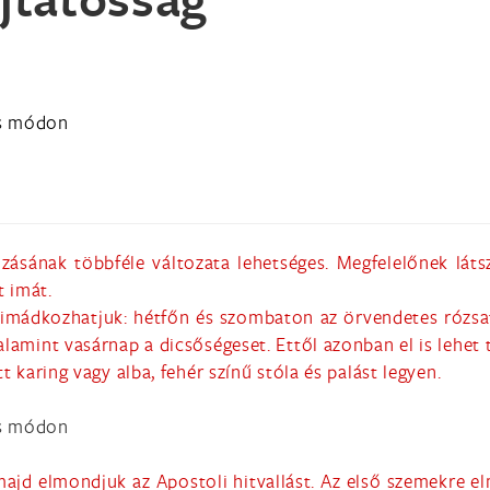
os módon
ásának többféle változata lehetséges. Megfelelőnek láts
t imát.
imádkozhatjuk: hétfőn és szombaton az örvendetes rózsafü
lamint vasárnap a dicsőségeset. Ettől azonban el is lehet t
t karing vagy alba, fehér színű stóla és palást legyen.
os módon
 majd elmondjuk az Apostoli hitvallást. Az első szemekre