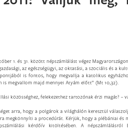
október 1. és 31. között népszámlálást végez Magyarországo
dasági, az egészségügyi, az oktatási, a szociális és a kultu
ontjából is fontos, hogy megvallja a katolikus egyházho
n is megvallom majd mennyei Atyám előtt” (Mt 10,32).
llási közösséghez, felekezethez tartozónak érzi magát? – vál
éget arra, hogy a polgárok a világhálón keresztül válaszo
ára megkönnyíti a procedúrát. Kérjük, hogy a plébániai és 
pszámlálási kérdőív kitöltésében. A népszámlálásról 