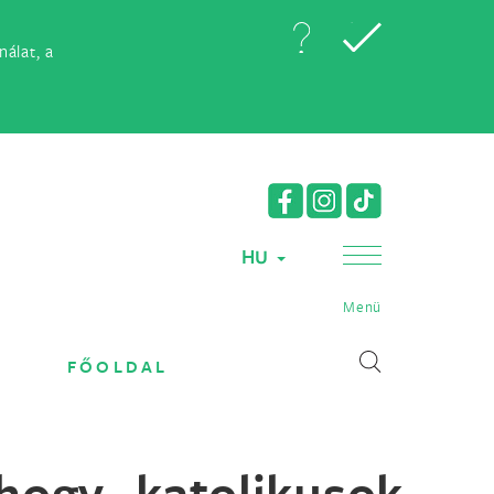
álat, a
HU
Menü
FŐOLDAL
hogy katolikusok