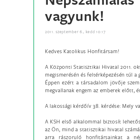
vagyunk!
2011. szeptember 6., kedd 10:17
Kedves Katolikus Honfitársam!
A Központi Statisztikai Hivatal 2011. 
megismerésén és feltérképezésén túl a gaz
Éppen ezért a társadalom jövője szemp
megvallanak engem az emberek előtt, é
A lakossági kérdőív 38. kérdése: Mely va
A KSH első alkalommal biztosít lehetős
az Ön, mind a statisztikai hivatal szám
arra rászoruló honfitársainkat a né