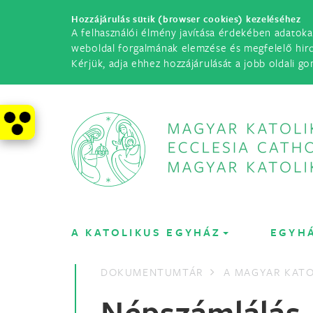
Hozzájárulás sütik (browser cookies) kezeléséhez
A felhasználói élmény javítása érdekében adatoka
weboldal forgalmának elemzése és megfelelő hir
Kérjük, adja ehhez hozzájárulását a jobb oldali go
A KATOLIKUS EGYHÁZ
EGYH
DOKUMENTUMTÁR
A MAGYAR KATO
Népszámlálás 