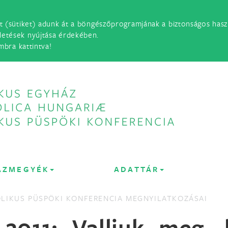
t (sütiket) adunk át a böngészőprogramjának a biztonságos haszn
detések nyújtása érdekében.
mbra kattintva!
ÁZMEGYÉK
ADATTÁR
LIKUS PÜSPÖKI KONFERENCIA MEGNYILATKOZÁSAI
2011: Valljuk meg, 