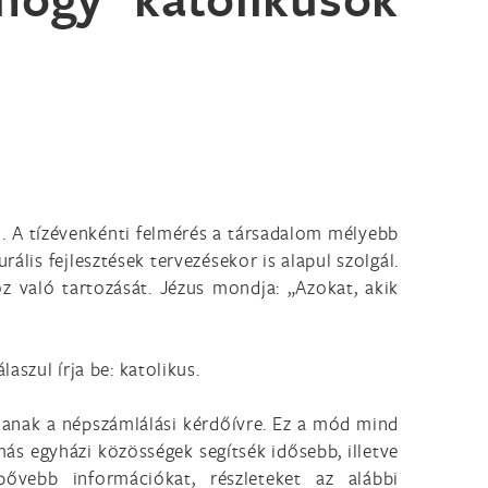
n. A tízévenkénti felmérés a társadalom mélyebb
rális fejlesztések tervezésekor is alapul szolgál.
z való tartozását. Jézus mondja: „Azokat, akik
aszul írja be: katolikus.
ljanak a népszámlálási kérdőívre. Ez a mód mind
más egyházi közösségek segítsék idősebb, illetve
bővebb információkat, részleteket az alábbi