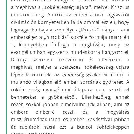
a meghívás a „tökéletesség útjára”, melyet Krisztus
mutatott meg. Amikor az ember a mai fogyasztói
civilizációs környezetben fájdalommal észleli, hogy
legnagyobb baja a személyes „létezés” hiánya – ami
emberségét a „birtoklás” sokféle formája miatt éri
–, könnyebben fölfogja a meghívást, mely az
evangéliumban egyszer s mindenkorra hangzott el.
Bizony, szeretett testvéreim és nővéreim, a
meghívás, melyet a szerzetesi tökéletesség útjára
lépve követtetek, az
emberség
gyökereit érinti, a
mulandó világban élő ember sorsának gyökerét. A
tökéletesség evangéliumi állapota nem szakít el
benneteket e gyökerektől. Ellenkezőleg, ennek
révén sokkal jobban elmélyülhettek abban, ami az
embert emberré teszi, és a megváltás
misztériumának isteni és emberi kovászával jobban
át tudjátok hatni ezt a bűntől sokféleképpen