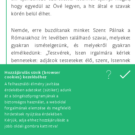
hogy egyedül az Övé legyen, a hit által e szavak
körén belül élhet.
Nemde, erre buzdítanak minket Szent Pálnak a
Rómaiakhoz írt levélben található szavai, melyeket
gyakran ismételgetünk, és melyekről gyakran
elmélkedünk: „Testvérek, Isten irgalmára kérlek
benneteket: adjátok testeteket élő, szent, Istennek
tetsző áldozatul. Ez legyen szellemetek hódolata”
Hozzájárulás sütik (browser
(Róm 12,1). E szavakban szinte visszhangzanak a
cookies) kezeléséhez
messzeségből annak igéi, aki a világba lépve
A felhasználói élmény javítása
emberré lett, és így szólt az Atyához: „emberi
érdekében adatokat (sütiket) adunk
át a böngészőprogramjának a
testet alkottál nékem... íme, eljövök Istenem, hogy
biztonságos használat, a weboldal
teljesítsem akaratodat!” (Zsid 10,5; 7)
forgalmának elemzése és megfelelő
hirdetések nyújtása érdekében.
Kérjük, adja ehhez hozzájárulását a
Mélyedjünk el tehát – megváltásunk jubileumi
jobb oldali gombra kattintva!
évével kapcsolatban – Krisztus testének és lelkének