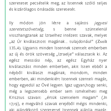
szeretetet pecsételik meg; az Istennek szóló teljes
és kizárólagos önátadás szeretetét.
Ily módon jön létre a sajátos
jegyesi
szeretetszövetség
, s benne szüntelenül
visszhangzanak az Izraelhez intézett szavak, melyet
„az Úr kiválasztott magának... tulajdonául”
(Zsolt
Ugyanis minden Istennek szentelt emberben
135,4).
az új és örök szövetség „Izraelje” választatik ki. Az
egész messiási nép, az egész Egyház nyer
kiválasztást minden emberben, akit Isten ebből a
népből kiválaszt magának; mondom, minden
emberben, aki mindenkiért Istennek szenteli magát,
hogy egyedül az Övé legyen. Igaz ugyan,hogy senki,
még a legszentebb ember sem ismételheti meg
Krisztus szavait: „értük szentelem magam” (Jn
17,19), e megváltó szavak erejéből mégis mindenki,
aki ajándékozó szeretettel Istennek ajánlja magát,