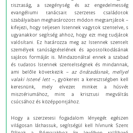
tisztaság, a szegénység és az engedelmesség
evangéliumi tanácsait szerzetes családotok
szabályaiban meghatározott módon megtartjátok –
kifejezi, hogy teljesen Istennek vagytok szentelve, s
ugyanakkor segítség ahhoz, hogy ezt meg tudjátok
valósítani. Ez határozza meg az Istennek szentelt
személyek tanúságtételének és apostolkodásának
sajátos formáját is. Mindazonáltal ennek a szabad
és tudatos Istennek szenteltségnek és mindannak,
ami belőle következik –
az önátadásnak, mellyel
valaki Istené lett
–, gyökereit a keresztségben kell
keresnünk, mely elvezet minket a húsvét
misztériumához, mint a krisztusi megváltás
csúcsához és középpontjához.
Hogy a szerzetesi fogadalom lényegét egészen
világosan láthassuk, segítségül kell hívnunk Szent
Pálnak a Rómaiakhoz írt levélben található