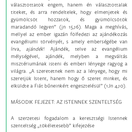
választottatok engem, hanem én választottalak
titeket, és arra rendeltelek, hogy elmenjetek és
gyümölcsöt hozzatok, és gyümölcsötök
maradandó legyen” (jn 15,16). Maga a meghívás,
mellyel az ember igazán fölfedezi az ajándékozás
evangéliumi törvényét, s amely emberségébe van
írva,
ajándék
! Ajándék, telve az evangélium
mélységével, ajándék, melyben a megváltás
misztériumának isteni és emberi lényege ragyog a
világra. „A szeretetnek nem az a lényege, hogy mi
szeretjük Istent, hanem hogy ő szeret minket, és
elküldte a Fiát bűneinkért engesztelésül” (1Jn 4,10).
MÁSODIK FEJEZET: AZ ISTENNEK SZENTELTSÉG
A szerzetesi fogadalom a keresztségi Istennek
szenteltség „tökéletesebb” kifejezése