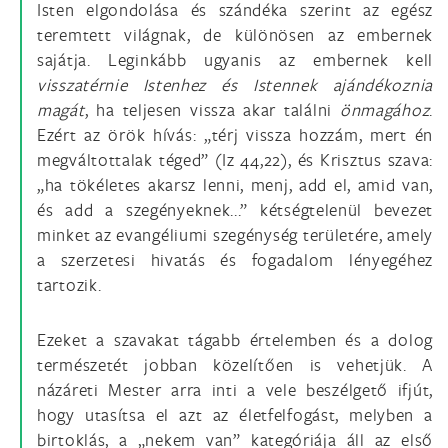
Isten elgondolása és szándéka szerint az egész
teremtett világnak, de különösen az embernek
sajátja. Leginkább ugyanis az embernek kell
visszatérnie Istenhez és Istennek ajándékoznia
magát
, ha teljesen vissza akar találni
önmagához
.
Ezért az örök hívás: „térj vissza hozzám, mert én
megváltottalak téged” (Iz 44,22), és Krisztus szava:
„ha tökéletes akarsz lenni, menj, add el, amid van,
és add a szegényeknek...” kétségtelenül bevezet
minket az evangéliumi szegénység területére, amely
a szerzetesi hivatás és fogadalom lényegéhez
tartozik.
Ezeket a szavakat tágabb értelemben és a dolog
természetét jobban közelítően is vehetjük. A
názáreti Mester arra inti a vele beszélgető ifjút,
hogy utasítsa el azt az életfelfogást, melyben a
birtoklás, a „nekem van” kategóriája áll az első