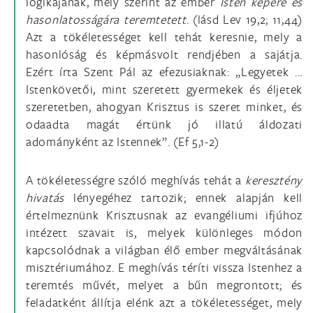
logikájának, mely szerint az ember
Isten képére és
hasonlatosságára teremtetett
. (lásd Lev 19,2; 11,44)
Azt a tökéletességet kell tehát keresnie, mely a
hasonlóság és képmásvolt rendjében a sajátja.
Ezért írta Szent Pál az efezusiaknak: „Legyetek ...
Istenkövetői, mint szeretett gyermekek és éljetek
szeretetben, ahogyan Krisztus is szeret minket, és
odaadta magát értünk jó illatú áldozati
adományként az Istennek”. (Ef 5,1-2)
A tökéletességre szóló meghívás tehát a
keresztény
hivatás
lényegéhez tartozik; ennek alapján kell
értelmeznünk Krisztusnak az evangéliumi ifjúhoz
intézett szavait is, melyek különleges módon
kapcsolódnak a világban élő ember megváltásának
misztériumához. E meghívás téríti vissza Istenhez a
teremtés művét, melyet a bűn megrontott; és
feladatként állítja elénk azt a tökéletességet, mely