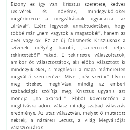
Bizony ez így van. Krisztus szeretete, kedves
testvérek és nővérek, mindegyikőtöket
megérintette a megváltásnak ugyanazzal az
„árával”. Ezért legyetek annaktudatában, hogy
többé már „nem vagytok a magatokéi”, hanem az
övéi vagytok. Ez az új fölismerés Krisztusnak a
szívetek mélyéig hatoló, „szeretettel teljes
tekintetéből” fakad. E tekintetre válaszoltatok,
amikor őt választottátok, aki előbb választott ki
mindegyikteket, s meghívott a maga mérhetetlen
megváltó szeretetével. Mivel „név szerint” hívott
meg titeket, meghívása mindig az emberi
szabadságát szólítja meg. Krisztus ugyanis azt
mondja: „ha akarod...”. Ebből következően a
meghívásra adott válasz mindig szabad választás
eredménye. Az utat választván, melyet ő mutatott
nektek, a názáreti Jézust, a világ Megváltóját
választottátok.