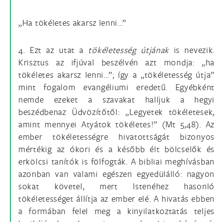
„Ha tökéletes akarsz lenni...”
4. Ezt az utat a
tökéletesség útjának
is nevezik.
Krisztus az ifjúval beszélvén azt mondja: „ha
tökéletes akarsz lenni...”; így a „tökéletesség útja”
mint fogalom evangéliumi eredetű. Egyébként
nemde ezeket a szavakat halljuk a hegyi
beszédbenaz Üdvözítőtől: „Legyetek tökéletesek,
amint mennyei Atyátok tökéletes!” (Mt 5,48). Az
ember tökéletességre hivatottságát bizonyos
mértékig az ókori és a később élt bölcselők és
erkölcsi tanítók is fölfogták. A bibliai meghívásban
azonban van valami egészen egyedülálló: nagyon
sokat követel, mert Istenéhez hasonló
tökéletességet állítja az ember elé. A hivatás ebben
a formában felel meg a kinyilatkoztatás teljes