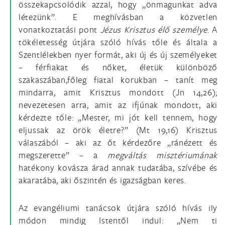
összekapcsolódik azzal, hogy „önmagunkat adva
létezünk”. E meghívásban a közvetlen
vonatkoztatási pont
Jézus Krisztus élő személye
. A
tökéletesség útjára szóló hívás tőle és általa a
Szentlélekben nyer formát, aki új és új személyeket
– férfiakat és nőket, életük különböző
szakaszában,főleg fiatal korukban – tanít meg
mindarra, amit Krisztus mondott (Jn 14,26);
nevezetesen arra, amit az ifjúnak mondott, aki
kérdezte tőle: „Mester, mi jót kell tennem, hogy
eljussak az örök életre?” (Mt 19,16) Krisztus
válaszából – aki az őt kérdezőre „ránézett és
megszerette” – a
megváltás misztériumának
hatékony kovásza árad annak tudatába, szívébe és
akaratába, aki őszintén és igazságban keres.
Az evangéliumi tanácsok útjára szóló hívás ily
módon mindig Istentől indul: „Nem ti