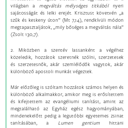
világban a
megváltás mélységes titkából
nyeri
sajátosságát és lelki erejét. Krisztust követvén „a
szűk és keskeny úton” (Mt 7,14), rendkívüli módon
megtapasztaljátok, „mily bőséges a megváltás nála”
(Zsolt 130,7).
2. Miközben a szentév lassanként a végéhez
közeledik, hozzátok szeretnék szólni, szerzetesek
és szerzetesnők, akár szemlélődők vagytok, akár
különböző apostoli munkát végeztek.
Már előzőleg is szóltam hozzátok számos helyen és
különböző alkalmakkor, amikor meg is erősítettem
és kifejtettem az evangéliumi tanítást, amint az
megtalálható az Egyház egész hagyományában,
mindenekelőtt pedig a legutóbbi egyetemes zsinat
tanításában, a
Lumen
gentium
hittani