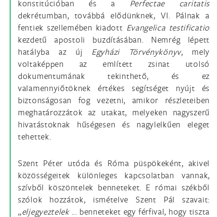
konstitúcióban és a
Perfectae
caritatis
dekrétumban, továbbá elődünknek, VI. Pálnak a
fentiek szellemében kiadott
Evangelica
testificatio
kezdetű apostoli buzdításában. Nemrég lépett
hatályba az új
Egyházi Törvénykönyv
, mely
voltaképpen az említett zsinat utolsó
dokumentumának tekinthető, és ez
valamennyiőtöknek értékes segítséget nyújt és
biztonságosan fog vezetni, amikor részleteiben
meghatározzátok az utakat, melyeken nagyszerű
hivatástoknak hűségesen és nagylelkűen eleget
tehettek.
Szent Péter utóda és Róma püspökeként, akivel
közösségeitek különleges kapcsolatban vannak,
szívből köszöntelek benneteket. E római székből
szólok hozzátok, ismételve Szent Pál szavait:
„
eljegyeztelek
... benneteket egy férfival, hogy tiszta