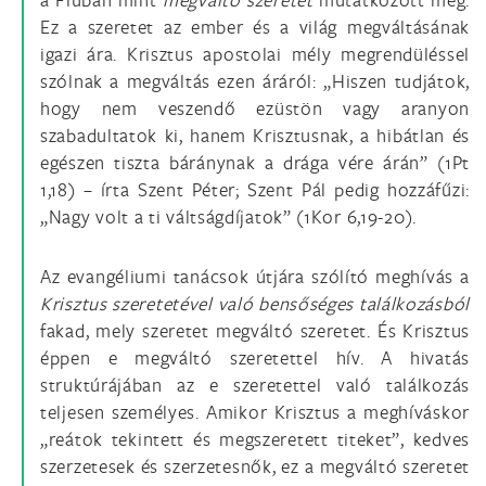
Ez a szeretet az ember és a világ megváltásának
igazi ára. Krisztus apostolai mély megrendüléssel
szólnak a megváltás ezen áráról: „Hiszen tudjátok,
hogy nem veszendő ezüstön vagy aranyon
szabadultatok ki, hanem Krisztusnak, a hibátlan és
egészen tiszta báránynak a drága vére árán” (1Pt
1,18) – írta Szent Péter; Szent Pál pedig hozzáfűzi:
„Nagy volt a ti váltságdíjatok” (1Kor 6,19-20).
Az evangéliumi tanácsok útjára szólító meghívás a
Krisztus szeretetével való bensőséges találkozásból
fakad, mely szeretet megváltó szeretet. És Krisztus
éppen e megváltó szeretettel hív. A hivatás
struktúrájában az e szeretettel való találkozás
teljesen személyes. Amikor Krisztus a meghíváskor
„reátok tekintett és megszeretett titeket”, kedves
szerzetesek és szerzetesnők, ez a megváltó szeretet