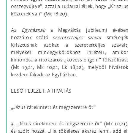
összegyűjtve”, azzal a tudattal éltek, hogy „Krisztus
köztetek van” (Mt 18,20).
Az
Egyháznak
a Megváltás jubileumi évében
hozzátok szóló
szeretetteljes szavai
ismételjék
Krisztusnak azokat a szeretetteljes szavait,
melyeket mindegyikőtökhöz intézett, amikor
kimondta a titokzatos „kövess engem” fölszólítást
(Mt 19,21; Mk 10,21; Lk 18,22), melyből hívástok
kezdete fakadt az Egyházban.
ELSŐ FEJEZET: A HIVATÁS
„Jézus rátekintett és megszerette őt”
3. „Jézus rátekintett és megszerette őt” (Mk 10,21),
és szólt hozzá: „Ha tökéletes akarsz lenni, add el,