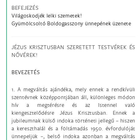
BEFEJEZÉS
Világoskodjék lelki szemetek!
Gyümölcsoltó Boldogasszony ünnepének üzenete
JÉZUS KRISZTUSBAN SZERETETT TESTVÉREK ÉS
NŐVÉREK!
BEVEZETÉS
1. A megváltás ajándéka, mely ennek a rendkívüli
szentévnek középpontjában áll, különleges módon
hív a megtérésre és az Istennel való
kiengesztelődésre Jézus Krisztusban. Ennek a
jubileumnak külső indoka történeti jellegű – hiszen
a kereszthalál és a föltámadás 1950. évfordulóját
ünnepeljük –, belső indoka azonban a megváltás