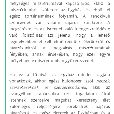
mélységes misztériumával kapcsolatos. Ebből a
misztériumból született az Egyház, és ebből él
egész történelmének folyamán. A rendkívüli
szentévnek van valami sajátos karaktere. A
megtérésre és az Istennel való kiengesztelődésre
való fölszólítás azt jelenti, hogy a lehető
legmélyebben el kell elmélkednünk életünkről és
hivatásunkról a megváltás misztériumának
fényében, annak érdekében, hogy ezek egyre
mélyebben e misztériumban gyökerezzenek.
Ha ez a fölhívás az Egyház minden tagjára
vonatkozik, akkor egész különösen szól
nektek,
szerzeteseknek és szerzetesnőknek
, akik az
evangéliumi tanácsokra tett fogadalom által
Istennek szentelve magukat keresztény élet
különleges teljességére törekedtek. Sajátos
hivatástok és egész életetek az Egyházban és a