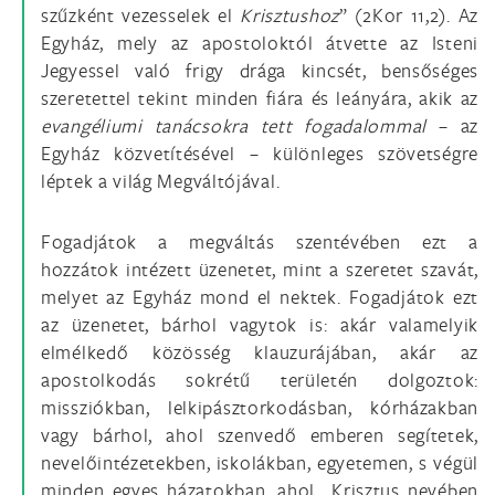
szűzként vezesselek el
Krisztushoz
” (2Kor 11,2). Az
Egyház, mely az apostoloktól átvette az Isteni
Jegyessel való frigy drága kincsét, bensőséges
szeretettel tekint minden fiára és leányára, akik az
evangéliumi tanácsokra tett fogadalommal
– az
Egyház közvetítésével – különleges szövetségre
léptek a világ Megváltójával.
Fogadjátok a megváltás szentévében ezt a
hozzátok intézett üzenetet, mint a szeretet szavát,
melyet az Egyház mond el nektek. Fogadjátok ezt
az üzenetet, bárhol vagytok is: akár valamelyik
elmélkedő közösség klauzurájában, akár az
apostolkodás sokrétű területén dolgoztok:
missziókban, lelkipásztorkodásban, kórházakban
vagy bárhol, ahol szenvedő emberen segítetek,
nevelőintézetekben, iskolákban, egyetemen, s végül
minden egyes házatokban, ahol „Krisztus nevében