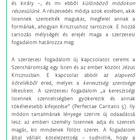
és király –, és mi ebből
különböző módokon
részesülünk
. A részesedés módja azok estében, akik
Istennek szentelték magukat, megfelel annak a
formának, ahogyan Krisztushoz tartoztok. E hozzá
tartozás mélységét és erejét maga a szerzetesi
fogadalom határozza meg.
A szerzetesi fogadalom új kapcsolatot teremt a
Szentháromság egy Isten és az ember között Jézus
Krisztusban. E kapcsolat abból az
alapvető
kötelékből
ered, melyet a
keresztség szentsége
létesített. A szerzetesi fogadalom „a keresztségi
Istennek szenteltségben gyökerezik és annak
tökéletesebb kifejezése” (Perfectae Caritatis 5). Ily
módon tartalmának lényege szerint új odaadássá
lesz: az emberi személy Istennek adja és szenteli
magát, kit mindenek fölött szeret. A fogadalom
által vállalt kötelezettség – tudniillik, hogy a