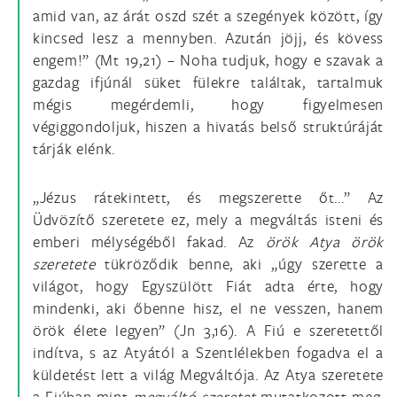
amid van, az árát oszd szét a szegények között, így
kincsed lesz a mennyben. Azután jöjj, és kövess
engem!” (Mt 19,21) – Noha tudjuk, hogy e szavak a
gazdag ifjúnál süket fülekre találtak, tartalmuk
mégis megérdemli, hogy figyelmesen
végiggondoljuk, hiszen a hivatás belső struktúráját
tárják elénk.
„Jézus rátekintett, és megszerette őt...” Az
Üdvözítő szeretete ez, mely a megváltás isteni és
emberi mélységéből fakad. Az
örök Atya örök
szeretete
tükröződik benne, aki „úgy szerette a
világot, hogy Egyszülött Fiát adta érte, hogy
mindenki, aki őbenne hisz, el ne vesszen, hanem
örök élete legyen” (Jn 3,16). A Fiú e szeretettől
indítva, s az Atyától a Szentlélekben fogadva el a
küldetést lett a világ Megváltója. Az Atya szeretete
a Fiúban mint
megváltó szeretet
mutatkozott meg.