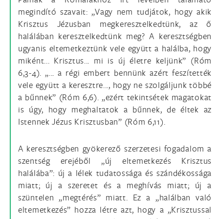
megindító szavait: „Vagy nem tudjátok, hogy akik
Krisztus Jézusban megkeresztelkedtünk, az ő
halálában keresztelkedtünk meg? A keresztségben
ugyanis eltemetkeztünk vele együtt a halálba, hogy
miként... Krisztus... mi is új életre keljünk” (Róm
6,3-4). „... a régi embert bennünk azért feszítették
vele együtt a keresztre..., hogy ne szolgáljunk többé
a bűnnek” (Róm 6,6). „ezért tekintsétek magatokat
is úgy, hogy meghaltatok a bűnnek, de éltek az
Istennek Jézus Krisztusban” (Róm 6,11).
A keresztségben gyökerező szerzetesi fogadalom a
szentség erejéből „új eltemetkezés Krisztus
halálába”: új a lélek tudatossága és szándékossága
miatt; új a szeretet és a meghívás miatt; új a
szüntelen „megtérés” miatt. Ez a „halálban való
eltemetkezés” hozza létre azt, hogy a „Krisztussal