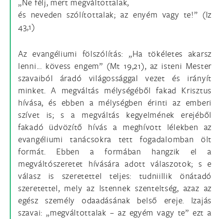
„Ne félj, mert megváltottalak,
és neveden szólítottalak; az enyém vagy te!” (Iz
43,1)
Az evangéliumi fölszólítás: „Ha tökéletes akarsz
lenni... kövess engem” (Mt 19,21), az isteni Mester
szavaiból áradó világossággal vezet és irányít
minket. A megváltás mélységéből fakad Krisztus
hívása, és ebben a mélységben érinti az emberi
szívet is; s a megváltás kegyelmének erejéből
fakadó üdvözítő hívás a meghívott lélekben az
evangéliumi tanácsokra tett fogadalomban ölt
formát. Ebben a formában hangzik el a
megváltószeretet hívására adott válaszotok; s e
válasz is szeretettel teljes: tudniillik önátadó
szeretettel, mely az Istennek szenteltség, azaz az
egész személy odaadásának belső ereje. Izajás
szavai: „megváltottalak – az egyém vagy te” ezt a