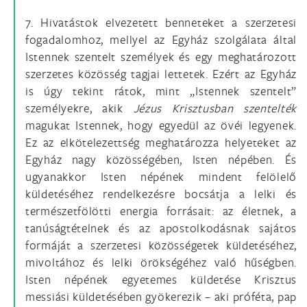
7. Hivatástok elvezetett benneteket a szerzetesi
fogadalomhoz, mellyel az Egyház szolgálata által
Istennek szentelt személyek és egy meghatározott
szerzetes közösség tagjai lettetek. Ezért az Egyház
is úgy tekint rátok, mint „Istennek szentelt”
személyekre, akik
Jézus Krisztusban szentelték
magukat Istennek, hogy egyedül az övéi legyenek.
Ez az elkötelezettség meghatározza helyeteket az
Egyház nagy közösségében, Isten népében. És
ugyanakkor Isten népének mindent felölelő
küldetéséhez rendelkezésre bocsátja a lelki és
természetfölötti energia forrásait: az életnek, a
tanúságtételnek és az apostolkodásnak sajátos
formáját a szerzetesi közösségetek küldetéséhez,
mivoltához és lelki örökségéhez való hűségben.
Isten népének egyetemes küldetése Krisztus
messiási küldetésében gyökerezik – aki próféta, pap