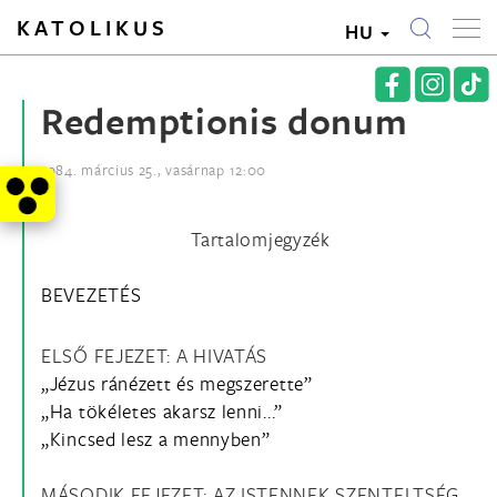
KATOLIKUS
HU
Redemptionis donum
1984. március 25., vasárnap 12:00
Tartalomjegyzék
BEVEZETÉS
ELSŐ FEJEZET: A HIVATÁS
„Jézus ránézett és megszerette”
„Ha tökéletes akarsz lenni...”
„Kincsed lesz a mennyben”
MÁSODIK FEJEZET: AZ ISTENNEK SZENTELTSÉG