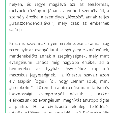
helyen, és tegye magáévá azt az életformát,
melynek középpontjában az emberi személy áll, a
személy értéke, a személyes „létezés”, annak teljes
„transzcendenciájával”, mely csak az embernek
sajátja.
Krisztus szavainak ilyen értelmezése azonnal tág
teret nyit az evangéliumi szegénység eszményének,
mindenekelőtt annak a szegénységnek, mely mint
evangéliumi tanács még nagyobb értéket ad a
benneteket az Egyház Jegyeséhez kapcsoló
misztikus jegyességnek. Ha Krisztus szavait azon
elv alapján fogjuk föl, hogy „lenni” több, mint
„birtokolni” – főként ha a birtoklást materialista és
hasznossági szempontból nézzük –, akkor
elérkeztünk az evangéliumi meghívás antropológiai
alapjaihoz. Ha a civilizáció jelenlegi fejlődését
nézzük, e fölfedezés nagyon időszerű. Ezért aktuális