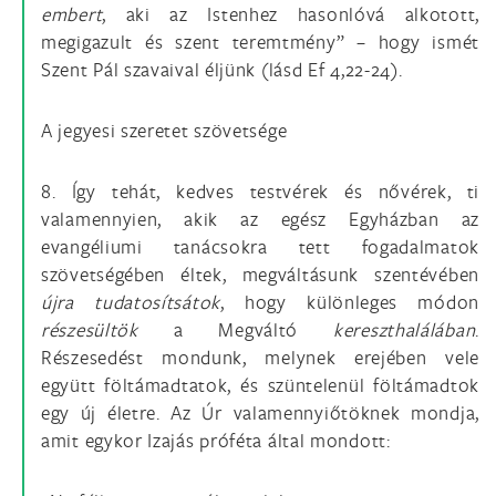
embert
, aki az Istenhez hasonlóvá alkotott,
megigazult és szent teremtmény” – hogy ismét
Szent Pál szavaival éljünk (lásd Ef 4,22-24).
A jegyesi szeretet szövetsége
8. Így tehát, kedves testvérek és nővérek, ti
valamennyien, akik az egész Egyházban az
evangéliumi tanácsokra tett fogadalmatok
szövetségében éltek, megváltásunk szentévében
újra
tudatosítsátok
, hogy különleges módon
részesültök
a Megváltó
kereszthalálában
.
Részesedést mondunk, melynek erejében vele
együtt föltámadtatok, és szüntelenül föltámadtok
egy új életre. Az Úr valamennyiőtöknek mondja,
amit egykor Izajás próféta által mondott: