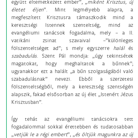
együtt eltemetkezett ember”, „
miként Krisztus, új
életet éljen
”. Mint legmélyebb alapra, a
megfeszített Krisztusra támaszkodik mind a
keresztségi Istennek szenteltség, mind az
evangéliumi tanácsok fogadalma, mely – a II.
vatikáni zsinat szavaival –”különleges
fölszenteltséget ad”; s mely egyszerre
halál
és
szabadulás
. Szent Pál mondja: „úgy tekintsétek
magatokat, hogy meghaltatok a bűnnek”;
ugyanakkor ezt a halált „a bűn szolgaságából való
szabadulásnak” nevezi. Ebből a szerzetesi
fölszenteltségből, mely a keresztség szentségén
alapszik, fakad elsősorban az új élet „Istenért Jézus
Krisztusban”.
Így tehát az evangéliumi tanácsokra tett
fogadalommal sokkal érettebben és tudatosabban
„
vetjük le a régi embert
”, „
és öltjük magunkra az új