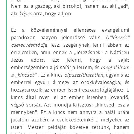
Nem az a gazdag, aki birtokol, hanem az, aki „ad”,
aki
képes
arra, hogy adjon.
Ez a közvéleménnyel ellentétes evangéliumi
paradoxon nagyon jelentőssé válik. A
”létezés”
cselekvésmódja
lesz: szegénynek lenni abban az
értelemben, amit ennek a „létezésnek” a Názáreti
Jézus adott, azt jelenti, hogy a saját
emberségemben a jó sáfárja lettem, és
megtaláltam
a „kincset”
. Ez a kincs
elpusztíthatatlan
, ugyanis az
emberrel együtt átmegy az örökkévalóságba, és
hozzátartozik az ember isteni eszkatológiájához. E
kincs által nyeri el az ember Istenben jövendő,
végső sorsát. Azt mondja Krisztus: „kincsed lesz a
mennyben”. Ez a kincs nem annyira a halál utáni
jutalom azokért a cselekedeteinkért, melyeket az
isteni Mester példáját követve tettünk, hanem