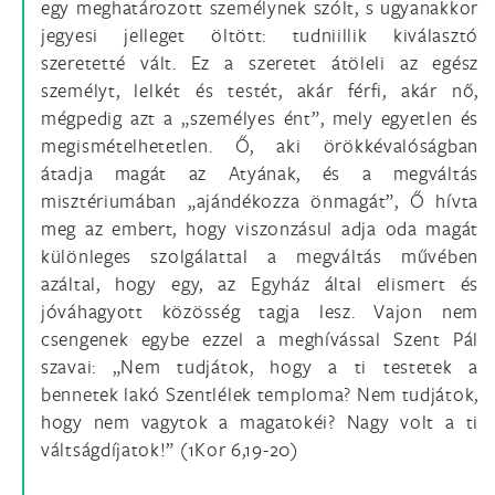
egy meghatározott személynek szólt, s ugyanakkor
jegyesi jelleget öltött: tudniillik kiválasztó
szeretetté vált. Ez a szeretet átöleli az egész
személyt, lelkét és testét, akár férfi, akár nő,
mégpedig azt a „személyes ént”, mely egyetlen és
megismételhetetlen. Ő, aki örökkévalóságban
átadja magát az Atyának, és a megváltás
misztériumában „ajándékozza önmagát”, Ő hívta
meg az embert, hogy viszonzásul adja oda magát
különleges szolgálattal a megváltás művében
azáltal, hogy egy, az Egyház által elismert és
jóváhagyott közösség tagja lesz. Vajon nem
csengenek egybe ezzel a meghívással Szent Pál
szavai: „Nem tudjátok, hogy a ti testetek a
bennetek lakó Szentlélek temploma? Nem tudjátok,
hogy nem vagytok a magatokéi? Nagy volt a ti
váltságdíjatok!” (1Kor 6,19-20)