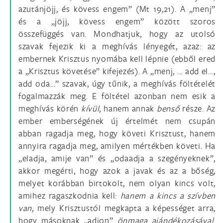
azutánjöjj, és kövess engem” (Mt 19,21). A „menj”
és a „jöjj, kövess engem” között szoros
összefüggés van. Mondhatjuk, hogy az utolsó
szavak fejezik ki a meghívás lényegét, azaz: az
embernek Krisztus nyomába kell lépnie (ebből ered
a „Krisztus követése” kifejezés). A „menj, ... add el...,
add oda...” szavak, úgy tűnik, a meghívás föltételét
fogalmazzák meg. E föltétel azonban nem esik a
meghívás körén
kívül
, hanem annak
benső
része. Az
ember emberségének új értelmét nem csupán
abban ragadja meg, hogy követi Krisztust, hanem
annyira ragadja meg, amilyen mértékben követi. Ha
„eladja, amije van” és „odaadja a szegényeknek”,
akkor megérti, hogy azok a javak és az a bőség,
melyet korábban birtokolt, nem olyan kincs volt,
amihez ragaszkodnia kell:
hanem a kincs a szívben
van
, mely Krisztustól megkapta a képességet arra,
hogy másoknak „adjon”
önmaga ajándékozásával
.