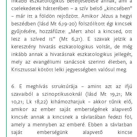
inkább eszkatologikus beteljesedése annak, ami a
cselekedetek hátterében – a szív belső „kincsében”
– már itt a földön rejtőzött. Amikor Jézus a hegyi
beszédben (lásd Mt 6,19-20) fölszólított égi kincsek
gyűjtésére, hozzáfűzte: „Mert ahol a kincsed, ott
lesz a szíved is” (Mt 6,21). E szavak jelzik a
keresztény hivatás eszkatologikus voltát, de még
inkább annak a hivatásnak eszkatologikus jellegét,
mely az evangéliumi tanácsok szerinti életben, a
Krisztussal kötött lelki jegyességben valósul meg.
6. E meghívás struktúrája – amint azt az ifjú
szavaiból a szinoptikusoknál (lásd Mt 19,21; Mk
10,21; Lk 18,22) kihámozhatjuk – akkor tűnik elő,
amikor az ember saját emberségének alapvető
kincsét annak a kincsnek a távlatában fedezi föl,
amely a mennyben az emberé. Ebben a távlatban
saját emberségünk alapvető kincse