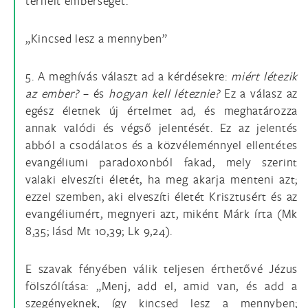
terhelt emberséget.
„Kincsed lesz a mennyben”
5. A meghívás választ ad a kérdésekre:
miért létezik
az ember?
– és
hogyan kell léteznie?
Ez a válasz az
egész életnek új értelmet ad, és meghatározza
annak valódi és végső jelentését. Ez az jelentés
abból a csodálatos és a közvéleménnyel ellentétes
evangéliumi paradoxonból fakad, mely szerint
valaki elveszíti életét, ha meg akarja menteni azt;
ezzel szemben, aki elveszíti életét Krisztusért és az
evangéliumért, megnyeri azt, miként Márk írta (Mk
8,35; lásd Mt 10,39; Lk 9,24).
E szavak fényében válik teljesen érthetővé Jézus
fölszólítása: „Menj, add el, amid van, és add a
szegényeknek, így kincsed lesz a mennyben;