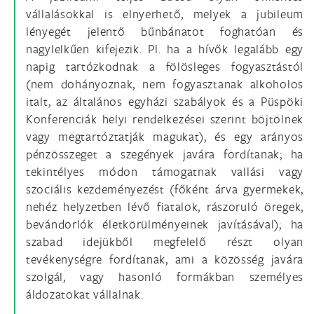
vállalásokkal is elnyerhető, melyek a jubileum
lényegét jelentő bűnbánatot foghatóan és
nagylelkűen kifejezik. Pl. ha a hívők legalább egy
napig tartózkodnak a fölösleges fogyasztástól
(nem dohányoznak, nem fogyasztanak alkoholos
italt, az általános egyházi szabályok és a Püspöki
Konferenciák helyi rendelkezései szerint böjtölnek
vagy megtartóztatják magukat), és egy arányos
pénzösszeget a szegények javára fordítanak; ha
tekintélyes módon támogatnak vallási vagy
szociális kezdeményezést (főként árva gyermekek,
nehéz helyzetben lévő fiatalok, rászoruló öregek,
bevándorlók életkörülményeinek javításával); ha
szabad idejükből megfelelő részt olyan
tevékenységre fordítanak, ami a közösség javára
szolgál, vagy hasonló formákban személyes
áldozatokat vállalnak.