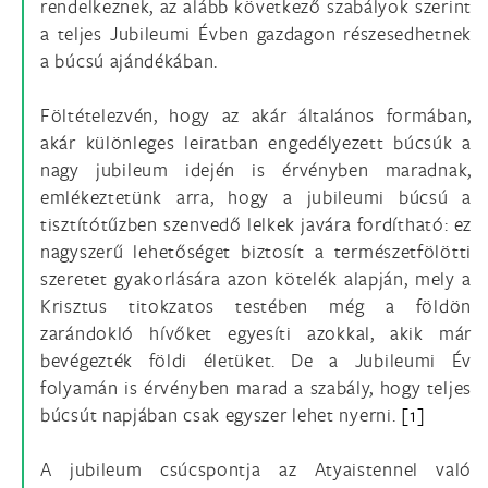
rendelkeznek, az alább következő szabályok szerint
a teljes Jubileumi Évben gazdagon részesedhetnek
a búcsú ajándékában.
Föltételezvén, hogy az akár általános formában,
akár különleges leiratban engedélyezett búcsúk a
nagy jubileum idején is érvényben maradnak,
emlékeztetünk arra, hogy a jubileumi búcsú a
tisztítótűzben szenvedő lelkek javára fordítható: ez
nagyszerű lehetőséget biztosít a természetfölötti
szeretet gyakorlására azon kötelék alapján, mely a
Krisztus titokzatos testében még a földön
zarándokló hívőket egyesíti azokkal, akik már
bevégezték földi életüket. De a Jubileumi Év
folyamán is érvényben marad a szabály, hogy teljes
búcsút napjában csak egyszer lehet nyerni.
[1]
A jubileum csúcspontja az Atyaistennel való