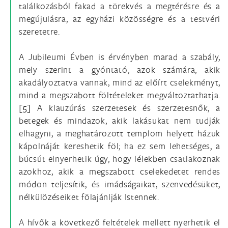
találkozásból fakad a törekvés a megtérésre és a
megújulásra, az egyházi közösségre és a testvéri
szeretetre.
A Jubileumi Évben is érvényben marad a szabály,
mely szerint a gyóntató, azok számára, akik
akadályoztatva vannak, mind az előírt cselekményt,
mind a megszabott föltételeket megváltoztathatja.
[5]
A klauzúrás szerzetesek és szerzetesnők, a
betegek és mindazok, akik lakásukat nem tudják
elhagyni, a meghatározott templom helyett házuk
kápolnáját kereshetik föl; ha ez sem lehetséges, a
búcsút elnyerhetik úgy, hogy lélekben csatlakoznak
azokhoz, akik a megszabott cselekedetet rendes
módon teljesítik, és imádságaikat, szenvedésüket,
nélkülözéseiket fölajánlják Istennek.
A hívők a következő feltételek mellett nyerhetik el