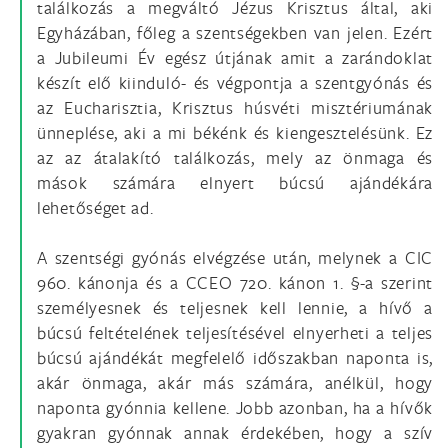
találkozás a megváltó Jézus Krisztus által, aki
Egyházában, főleg a szentségekben van jelen. Ezért
a Jubileumi Év egész útjának amit a zarándoklat
készít elő kiinduló- és végpontja a szentgyónás és
az Eucharisztia, Krisztus húsvéti misztériumának
ünneplése, aki a mi békénk és kiengesztelésünk. Ez
az az átalakító találkozás, mely az önmaga és
mások számára elnyert búcsú ajándékára
lehetőséget ad.
A szentségi gyónás elvégzése után, melynek a CIC
960. kánonja és a CCEO 720. kánon 1. §-a szerint
személyesnek és teljesnek kell lennie, a hívő a
búcsú feltételének teljesítésével elnyerheti a teljes
búcsú ajándékát megfelelő időszakban naponta is,
akár önmaga, akár más számára, anélkül, hogy
naponta gyónnia kellene. Jobb azonban, ha a hívők
gyakran gyónnak annak érdekében, hogy a szív