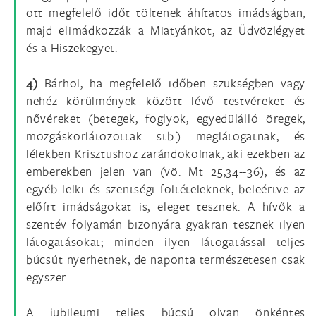
ott megfelelő időt töltenek áhítatos imádságban,
majd elimádkozzák a Miatyánkot, az Üdvözlégyet
és a Hiszekegyet.
4)
Bárhol, ha megfelelő időben szükségben vagy
nehéz körülmények között lévő testvéreket és
nővéreket (betegek, foglyok, egyedülálló öregek,
mozgáskorlátozottak stb.) meglátogatnak, és
lélekben Krisztushoz zarándokolnak, aki ezekben az
emberekben jelen van (vö. Mt 25,34--36), és az
egyéb lelki és szentségi föltételeknek, beleértve az
előírt imádságokat is, eleget tesznek. A hívők a
szentév folyamán bizonyára gyakran tesznek ilyen
látogatásokat; minden ilyen látogatással teljes
búcsút nyerhetnek, de naponta természetesen csak
egyszer.
A jubileumi teljes búcsú olyan önkéntes