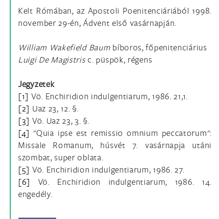
Kelt Rómában, az Apostoli Poenitenciáriából 1998.
november 29-én, Ádvent első vasárnapján.
William Wakefield Baum
bíboros, főpenitenciárius
Luigi De Magistris
c. püspök, régens
Jegyzetek
[1]
Vö. Enchiridion indulgentiarum, 1986. 21,1.
[2]
Uaz 23, 12. §.
[3]
Vö. Uaz 23, 3. §.
[4]
"Quia ipse est remissio omnium peccatorum":
Missale Romanum, húsvét 7. vasárnapja utáni
szombat, super oblata.
[5]
Vö. Enchiridion indulgentiarum, 1986. 27.
[6]
Vö. Enchiridion indulgentiarum, 1986. 14.
engedély.