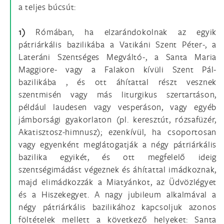
a teljes búcsút:
1)
Rómában, ha elzarándokolnak az egyik
pátriárkális bazilikába a Vatikáni Szent Péter-, a
Lateráni Szentséges Megváltó-, a Santa Maria
Maggiore- vagy a Falakon kívüli Szent Pál-
bazilikába , és ott áhítattal részt vesznek
szentmisén vagy más liturgikus szertartáson,
például laudesen vagy vesperáson, vagy egyéb
jámborsági gyakorlaton (pl. keresztút, rózsafüzér,
Akatisztosz-himnusz); ezenkívül, ha csoportosan
vagy egyenként meglátogatják a négy pátriárkális
bazilika egyikét, és ott megfelelő ideig
szentségimádást végeznek és áhítattal imádkoznak,
majd elimádkozzák a Miatyánkot, az Üdvözlégyet
és a Hiszekegyet. A nagy jubileum alkalmával a
négy pátriárkális bazilikához kapcsoljuk azonos
föltételek mellett a következő helyeket: Santa