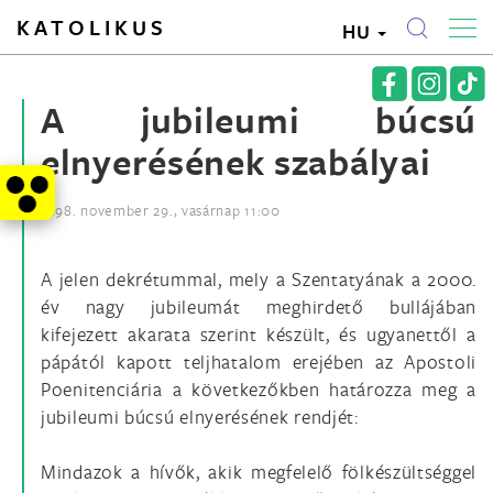
KATOLIKUS
HU
A jubileumi búcsú
elnyerésének szabályai
1998. november 29., vasárnap 11:00
A jelen dekrétummal, mely a Szentatyának a 2000.
év nagy jubileumát meghirdető bullájában
kifejezett akarata szerint készült, és ugyanettől a
pápától kapott teljhatalom erejében az Apostoli
Poenitenciária a következőkben határozza meg a
jubileumi búcsú elnyerésének rendjét:
Mindazok a hívők, akik megfelelő fölkészültséggel