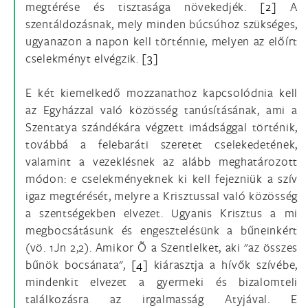
megtérése és tisztasága növekedjék.
[2]
A
szentáldozásnak, mely minden búcsúhoz szükséges,
ugyanazon a napon kell történnie, melyen az előírt
cselekményt elvégzik.
[3]
E két kiemelkedő mozzanathoz kapcsolódnia kell
az Egyházzal való közösség tanúsításának, ami a
Szentatya szándékára végzett imádsággal történik,
továbbá a felebaráti szeretet cselekedetének,
valamint a vezeklésnek az alább meghatározott
módon: e cselekményeknek ki kell fejezniük a szív
igaz megtérését, melyre a Krisztussal való közösség
a szentségekben elvezet. Ugyanis Krisztus a mi
megbocsátásunk és engesztelésünk a bűneinkért
(vö. 1Jn 2,2). Amikor Õ a Szentlelket, aki "az összes
bűnök bocsánata",
[4]
kiárasztja a hívők szívébe,
mindenkit elvezet a gyermeki és bizalomteli
találkozásra az irgalmasság Atyjával. E