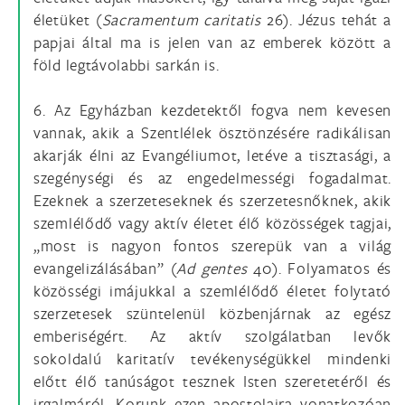
életüket (
Sacramentum caritatis
26). Jézus tehát a
papjai által ma is jelen van az emberek között a
föld legtávolabbi sarkán is.
6. Az Egyházban kezdetektől fogva nem kevesen
vannak, akik a Szentlélek ösztönzésére radikálisan
akarják élni az Evangéliumot, letéve a tisztasági, a
szegénységi és az engedelmességi fogadalmat.
Ezeknek a szerzeteseknek és szerzetesnőknek, akik
szemlélődő vagy aktív életet élő közösségek tagjai,
„most is nagyon fontos szerepük van a világ
evangelizálásában” (
Ad gentes
40). Folyamatos és
közösségi imájukkal a szemlélődő életet folytató
szerzetesek szüntelenül közbenjárnak az egész
emberiségért. Az aktív szolgálatban levők
sokoldalú karitatív tevékenységükkel mindenki
előtt élő tanúságot tesznek Isten szeretetéről és
irgalmáról. Korunk ezen apostolaira vonatkozóan