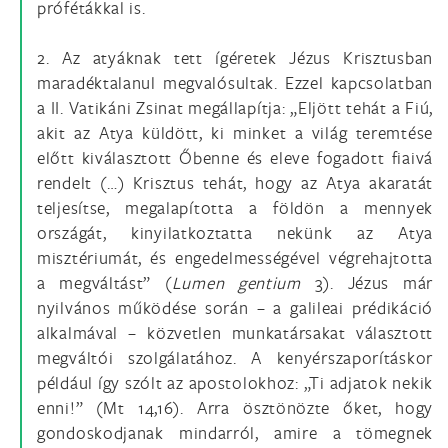
prófétákkal is.
2. Az atyáknak tett ígéretek Jézus Krisztusban
maradéktalanul megvalósultak. Ezzel kapcsolatban
a II. Vatikáni Zsinat megállapítja: „Eljött tehát a Fiú,
akit az Atya küldött, ki minket a világ teremtése
előtt kiválasztott Őbenne és eleve fogadott fiaivá
rendelt (…) Krisztus tehát, hogy az Atya akaratát
teljesítse, megalapította a földön a mennyek
országát, kinyilatkoztatta nekünk az Atya
misztériumát, és engedelmességével végrehajtotta
a megváltást” (
Lumen gentium
3). Jézus már
nyilvános működése során – a galileai prédikáció
alkalmával – közvetlen munkatársakat választott
megváltói szolgálatához. A kenyérszaporításkor
például így szólt az apostolokhoz: „Ti adjatok nekik
enni!” (Mt 14,16). Arra ösztönözte őket, hogy
gondoskodjanak mindarról, amire a tömegnek