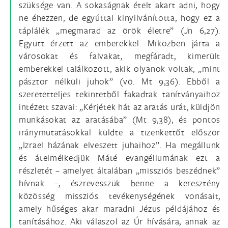
szüksége van. A sokaságnak ételt akart adni, hogy
ne éhezzen, de egyúttal kinyilvánította, hogy ez a
táplálék „megmarad az örök életre” (Jn 6,27).
Együtt érzett az emberekkel. Miközben járta a
városokat és falvakat, megfáradt, kimerült
emberekkel találkozott, akik olyanok voltak, „mint
pásztor nélküli juhok” (vö. Mt 9,36). Ebből a
szeretetteljes tekintetből fakadtak tanítványaihoz
intézett szavai: „Kérjétek hát az aratás urát, küldjön
munkásokat az aratásába” (Mt 9,38), és pontos
iránymutatásokkal küldte a tizenkettőt először
„Izrael házának elveszett juhaihoz”. Ha megállunk
és átelmélkedjük Máté evangéliumának ezt a
részletét – amelyet általában „missziós beszédnek”
hívnak –, észrevesszük benne a keresztény
közösség missziós tevékenységének vonásait,
amely hűséges akar maradni Jézus példájához és
tanításához. Aki válaszol az Úr hívására, annak az