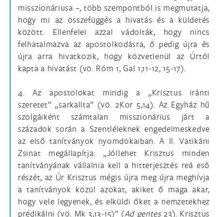
misszionáriusa –, több szempontból is megmutatja,
hogy mi az összefüggés a hivatás és a küldetés
között. Ellenfelei azzal vádolták, hogy nincs
felhatalmazva az apostolkodásra, ő pedig újra és
újra arra hivatkozik, hogy közvetlenül az Úrtól
kapta a hivatást (vö. Róm 1, Gal 1,11-12, 15-17).
4. Az apostolokat mindig a „Krisztus iránti
szeretet” „sarkallta” (vö. 2Kor 5,14). Az Egyház hű
szolgáiként számtalan misszionárius járt a
századok során a Szentléleknek engedelmeskedve
az első tanítványok nyomdokaiban. A II. Vatikáni
Zsinat megállapítja: „Jóllehet Krisztus minden
tanítványának vállalnia kell a hitterjesztés reá eső
részét, az Úr Krisztus mégis újra meg újra meghívja
a tanítványok közül azokat, akiket ő maga akar,
hogy vele legyenek, és elküldi őket a nemzetekhez
prédikálni (vö. Mk 3,13-15)” (
Ad gentes
23). Krisztus