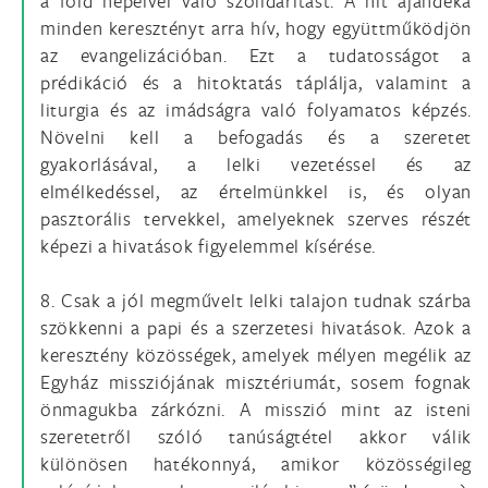
a föld népeivel való szolidaritást. A hit ajándéka
minden keresztényt arra hív, hogy együttműködjön
az evangelizációban. Ezt a tudatosságot a
prédikáció és a hitoktatás táplálja, valamint a
liturgia és az imádságra való folyamatos képzés.
Növelni kell a befogadás és a szeretet
gyakorlásával, a lelki vezetéssel és az
elmélkedéssel, az értelmünkkel is, és olyan
pasztorális tervekkel, amelyeknek szerves részét
képezi a hivatások figyelemmel kísérése.
8. Csak a jól megművelt lelki talajon tudnak szárba
szökkenni a papi és a szerzetesi hivatások. Azok a
keresztény közösségek, amelyek mélyen megélik az
Egyház missziójának misztériumát, sosem fognak
önmagukba zárkózni. A misszió mint az isteni
szeretetről szóló tanúságtétel akkor válik
különösen hatékonnyá, amikor közösségileg