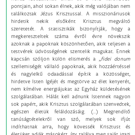
pontjain, ahol sokan élnek, akik még valójában nem
találkoztak Jézus Krisztussal. A misszionáriusok
hirdetik nekik elsőként Krisztus megváltó
szeretetét. A statisztikák bizonyítják, hogy a
megkereszteltek száma évről évre növekszik
azoknak a papoknak köszönhetően, akik teljesen a
testvérek üdvösségének szentelik magukat. Ennek
kapcsán szóljon külön elismerés a „
fidei donum
szellemiségét vállaló papoknak, akik hozzáértéssel
és nagylelkű odaadással építik a közösséget,
hirdetve Isten Igéjét és megtörve az élet kenyerét,
nem kímélve energiájukat az Egyház küldetésének
szolgálatában. Hálát kell adnunk Istennek nagyon
sok papért, akik Krisztus szolgálatában szenvedtek,
egészen életük feláldozásáig. (…) Megrendítő
tanúságtételekről van szó, melyek sok ifjút
indíthatnak arra, hogy kövessék Krisztust és
életüket adják másokért, így találva meg saját igazi