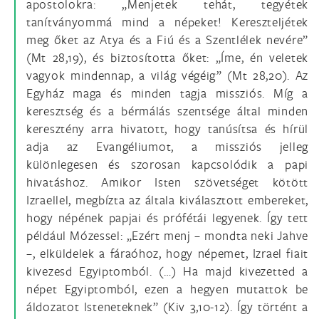
apostolokra: „Menjetek tehát, tegyétek
tanítványommá mind a népeket! Kereszteljétek
meg őket az Atya és a Fiú és a Szentlélek nevére”
(Mt 28,19), és biztosította őket: „Íme, én veletek
vagyok mindennap, a világ végéig” (Mt 28,20). Az
Egyház maga és minden tagja missziós. Míg a
keresztség és a bérmálás szentsége által minden
keresztény arra hivatott, hogy tanúsítsa és hírül
adja az Evangéliumot, a missziós jelleg
különlegesen és szorosan kapcsolódik a papi
hivatáshoz. Amikor Isten szövetséget kötött
Izraellel, megbízta az általa kiválasztott embereket,
hogy népének papjai és prófétái legyenek. Így tett
például Mózessel: „Ezért menj – mondta neki Jahve
–, elküldelek a fáraóhoz, hogy népemet, Izrael fiait
kivezesd Egyiptomból. (…) Ha majd kivezetted a
népet Egyiptomból, ezen a hegyen mutattok be
áldozatot Isteneteknek” (Kiv 3,10-12). Így történt a