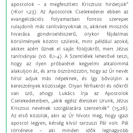
apostolok – a megfeszített Krisztust hirdetjük”
(1Kor 1,23). Az Apostolok Cselekedetei ebben az
evangelizációs folyamatban fontos szerepet
tulajdonít más tanítványoknak is, akiknek missziós
hivatása gondviselésszerű, olykor fájdalmas
körülmények között születik, mint például azoké,
akiket azért űznek el saját földjükről, mert Jézus
tanítványai (vö. 8,1-4). A Szentlélek lehetővé teszi,
hogy az ilyen próbatétel kegyelmi alkalommá
alakuljon át, és arra ösztönözzön, hogy az Úr nevét
hírül adjuk más népeknek, és így bővüljön a
keresztények közössége. Olyan férfiakról és nőkről
van szó, ahogy Lukács írja az Apostolok
Cselekedeteiben, „akik egész életüket Urunk, Jézus
Krisztus nevének szolgálatára szentelték” (15,26).
Az első közülük, akit az Úr hívott meg, hogy igazi
apostol legyen, kétség kívül tarzuszi Pál volt. Pál
története – aki minden idők legnagyobb