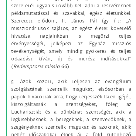
szeretetét ugyanis tovább kell adni a testvéreknek
példamutatással és szavakkal, egész életünkkel.
Szeretett elődöm, II. János Pál így írt: „A
misszionáriusok sajátos, az egész életet követelő
hivatása napjainkban is megőrzi teljes
érvényességét, jelképezi az Egyház missziós
tevékenységét, amely mindig gyökeres és teljes
odaadást kíván, új és merész indításokkal”
(
Redemptoris missio
66).
5. Azok között, akik teljesen az evangélium
szolgálatának szentelik magukat, elsősorban a
papok hivatottak arra, hogy terjesszék Isten igéjét,
kiszolgáltassák a szentségeket, főleg az
Eucharisztiát és a bűnbánat szentségét, akik a
legkisebbeknek, a betegeknek, a szenvedőknek, a
szegényeknek szentelik magukat és azoknak, akik
nehéz időszakokat élnek át a föld különböző