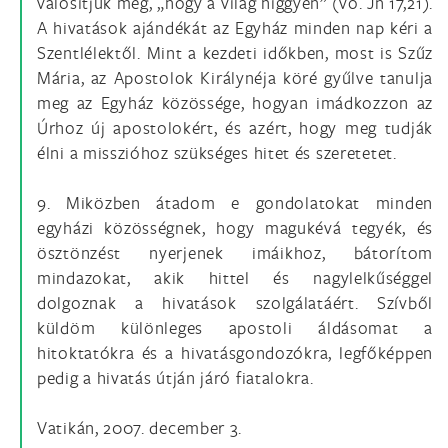
valósítjuk meg, „hogy a világ higgyen” (vö. Jn 17,21).
A hivatások ajándékát az Egyház minden nap kéri a
Szentlélektől. Mint a kezdeti időkben, most is Szűz
Mária, az Apostolok Királynéja köré gyűlve tanulja
meg az Egyház közössége, hogyan imádkozzon az
Úrhoz új apostolokért, és azért, hogy meg tudják
élni a misszióhoz szükséges hitet és szeretetet.
9. Miközben átadom e gondolatokat minden
egyházi közösségnek, hogy magukévá tegyék, és
ösztönzést nyerjenek imáikhoz, bátorítom
mindazokat, akik hittel és nagylelkűséggel
dolgoznak a hivatások szolgálatáért. Szívből
küldöm különleges apostoli áldásomat a
hitoktatókra és a hivatásgondozókra, legfőképpen
pedig a hivatás útján járó fiatalokra.
Vatikán, 2007. december 3.