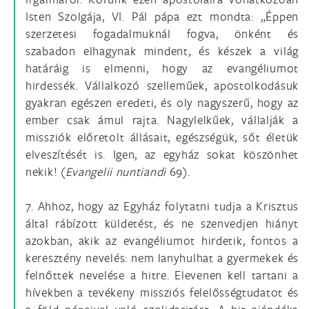
Isten Szolgája, VI. Pál pápa ezt mondta: „Éppen
szerzetesi fogadalmuknál fogva, önként és
szabadon elhagynak mindent, és készek a világ
határáig is elmenni, hogy az evangéliumot
hirdessék. Vállalkozó szelleműek, apostolkodásuk
gyakran egészen eredeti, és oly nagyszerű, hogy az
ember csak ámul rajta. Nagylelkűek, vállalják a
missziók előretolt állásait, egészségük, sőt életük
elveszítését is. Igen, az egyház sokat köszönhet
nekik! (
Evangelii nuntiandi
69).
7. Ahhoz, hogy az Egyház folytatni tudja a Krisztus
által rábízott küldetést, és ne szenvedjen hiányt
azokban, akik az evangéliumot hirdetik, fontos a
keresztény nevelés: nem lanyhulhat a gyermekek és
felnőttek nevelése a hitre. Elevenen kell tartani a
hívekben a tevékeny missziós felelősségtudatot és