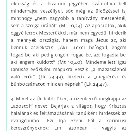
okosság és a bizalom jegyében számolnia kell
mindenfajta veszéllyel, sőt még az üldözéssel is,
minthogy „nem nagyobb a tanítvány mesterénél,
sem a szolga uránál” (Mt 10,24). Az apostolok, akik
eggyé lettek Mesterükkel, már nem egyedül hirdetik
a mennyek országát, hanem maga Jézus az, aki
bennük cselekszik: „Aki titeket befogad, engem
fogad be, aki pedig engem fogad be, azt fogadja be,
aki engem küldött” (Mt 10,40). Mindemellett igaz
tanúságtevőkként magukra veszik „a magasságból
való erőt” (Lk 24,49), hirdetik a „megtérést és
bűnbocsánatot minden népnek” (Lk 24,47).
3. Mivel az Úr küldi őket, a tizenkettő megkapja az
„apostol” nevet. Bejárják a világot, hogy Krisztus
halálának és feltámadásának tanúiként hirdessék az
evangéliumot. Ezt írja Szent Pál a korintusi
keresztényeknek: „mi azonban – vagyis az