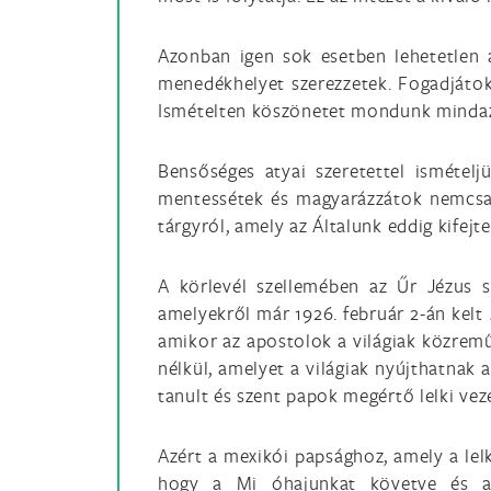
Azonban igen sok esetben lehetetlen
menedékhelyet szerezzetek. Fogadjátok
Ismételten köszönetet mondunk mindazo
Bensőséges atyai szeretettel ismétel
mentessétek és magyarázzátok nemcsak
tárgyról, amely az Általunk eddig kifejt
A körlevél szellemében az Űr Jézus s
amelyekről már 1926. február 2-án kelt
amikor az apostolok a világiak közremű
nélkül, amelyet a világiak nyújthatnak 
tanult és szent papok megértő lelki ve
Azért a mexikói papsághoz, amely a lel
hogy a Mi óhajunkat követve és a t