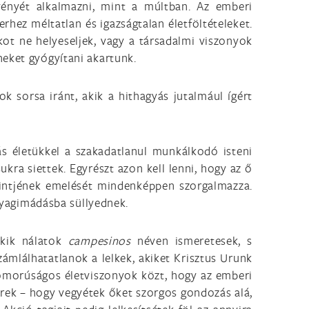
vényét alkalmazni, mint a múltban. Az emberi
hez méltatlan és igazságtalan életföltételeket.
ot ne helyeseljek, vagy a társadalmi viszonyok
neket gyógyítani akartunk.
k sorsa iránt, akik a hithagyás jutalmául ígért
s életükkel a szakadatlanul munkálkodó isteni
kra siettek. Egyrészt azon kell lenni, hogy az ő
szintjének emelését mindenképpen szorgalmazza.
anyagimádásba süllyednek.
akik nálatok
campesinos
néven ismeretesek, s
zámlálhatatlanok a lelkek, akiket Krisztus Urunk
yomorúságos életviszonyok közt, hogy az emberi
érek – hogy vegyétek őket szorgos gondozás alá,