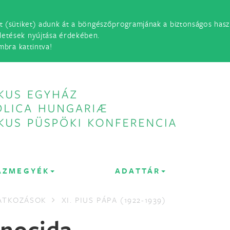
t (sütiket) adunk át a böngészőprogramjának a biztonságos haszn
detések nyújtása érdekében.
mbra kattintva!
ÁZMEGYÉK
ADATTÁR
LATKOZÁSOK
XI. PIUS PÁPA (1922-1939)
onocida