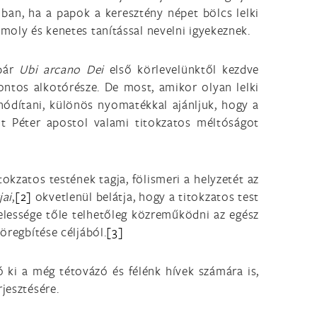
ban, ha a papok a keresztény népet bölcs lelki
omoly és kenetes tanítással nevelni igyekeznek.
 bár
Ubi arcano Dei
első körlevelünktől kezdve
fontos alkotórésze. De most, amikor olyan lelki
ahódítani, különös nyomatékkal ajánljuk, hogy a
nt Péter apostol valami titokzatos méltóságot
okzatos testének tagja, fölismeri a helyzetét az
jai
,
[2]
okvetlenül belátja, hogy a titokzatos test
elessége tőle telhetőleg közreműködni az egész
öregbítése céljából.
[3]
ó ki a még tétovázó és félénk hívek számára is,
jesztésére.