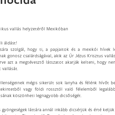
olikus vallás helyzetéről Mexikóban
i áldást!
ására szolgál, hogy ti, a papjaitok és a mexikói hívek 
k gonosz csalárdságával, akik az Úr Jézus Krisztus vallá
rve azt a megtévesztő látszatot akarják kelteni, hogy ne
vallását.
ellenségeinek mégis sikerült sok lanyha és félénk hívőt b
ekintetből vagy földi rossztól való félelemből legalá
lásának köszönheti legnagyobb dicsőségét.
gyöngeségek láttára annál inkább dicsérjük és érté keljük 