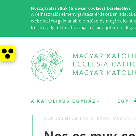
Hozzájárulás sütik (browser cookies) kezeléséhez
A felhasználói élmény javítása érdekében adatoka
weboldal forgalmának elemzése és megfelelő hir
Kérjük, adja ehhez hozzájárulását a jobb oldali go
A KATOLIKUS EGYHÁZ
EGYH
DOKUMENTUMTÁR
PÁPAI MEGNYI
Nos es muy c