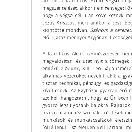
átértik a Katolikus Akció végső célj
megszentelését: akkor nem fenyegeti őke
hogy a végső cél után következnek rang
Jézus Krisztus, mert amikor a testi be
kiöntötte mondván:
Szánom a sereget.
előtt, azaz mennyei Atyjának dicsőségét
A Katolikus Akció természetesen nem 
megvalósítani és utat nyit a tömegek 
emlékű elődünk, XIII. Leó pápa ismétel
alkalmas vezetőket nevelni, akik a gy
tisztán technikai, pénzügyi és gazdaság
kívül esnek. Az Egyházat gyakran érő 
azt kell hangoztatni, hogy az Űr Iste
gyötrő legsúlyosabb bajokra. Rajtatok
levezetni a nehéz szociális kérdések me
munkások és munkáscsaládok életszint
föltétlenül tiszteletben kell tartani,