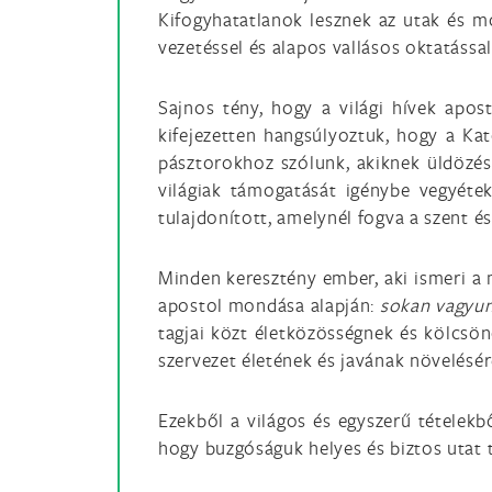
Kifogyhatatlanok lesznek az utak és m
vezetéssel és alapos vallásos oktatássa
Sajnos tény, hogy a világi hívek apo
kifejezetten hangsúlyoztuk, hogy a Kat
pásztorokhoz szólunk, akiknek üldözést
világiak támogatását igénybe vegyéte
tulajdonított, amelynél fogva a szent é
Minden keresztény ember, aki ismeri a m
apostol mondása alapján:
sokan vagyun
tagjai közt életközösségnek és kölcsön
szervezet életének és javának növelésé
Ezekből a világos és egyszerű tételekb
hogy buzgóságuk helyes és biztos utat t