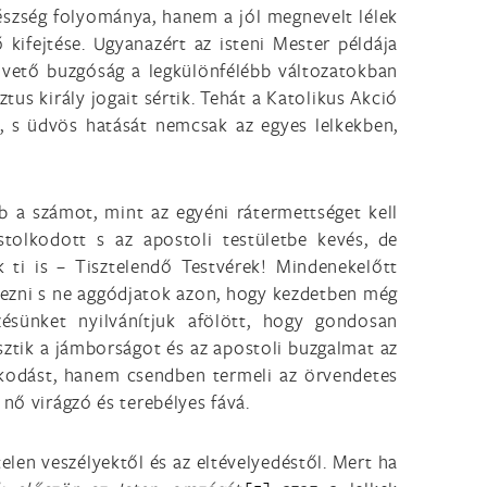
észség folyománya, hanem a jól megnevelt lélek
ő kifejtése. Ugyanazért az isteni Mester példája
követő buzgóság a legkülönfélébb változatokban
us király jogait sértik. Tehát a Katolikus Akció
, s üdvös hatását nemcsak az egyes lelkekben,
 a számot, mint az egyéni rátermettséget kell
stolkodott s az apostoli testületbe kevés, de
k ti is – Tisztelendő Testvérek! Mindenekelőtt
épezni s ne aggódjatok azon, hogy kezdetben még
ésünket nyilvánítjuk afölött, hogy gondosan
sztik a jámborságot és az apostoli buzgalmat az
skodást, hanem csendben termeli az örvendetes
nő virágzó és terebélyes fává.
elen veszélyektől és az eltévelyedéstől. Mert ha