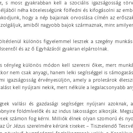
, s most gyakrabban kell a szociális igazságosság tör
jából néha kötelességünk fölfedni és kifogásolni az ember
akodjunk, hogy a nép bajainak orvoslása címén az erőszak
 szolgáljuk, amiből nagyobb bajok származnak, mint amilye
öltétlenül különös figyelemmel lesztek a szegény munkáso
 Istentől és az ő Egyházától gyakran elpártolnak.
 s tényleg különös módon kell szeretni őket, mert munká
or nem csak anyagi, hanem lelki segítséggel is támogatásu
lmi igazságosság érvényesüljön, amely a proletárok élet
ztalást kell nyújtani nekik, mert nélküle a legalacsonyabb 
tek vallási és gazdasági segítséget nyújtani azoknak, 
bbnyire földmívelők és az indus lakosságot alkotják. Megs
letek számon fog kérni. Milliók élnek olyan szomorú és n
az Úr Jézus szerelmére kérünk titeket – Tisztelendő Testv