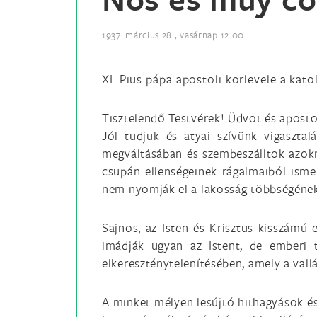
1937. március 28., vasárnap 12:00
XI. Pius pápa apostoli körlevele a kat
Tisztelendő Testvérek! Üdvöt és apostol
Jól tudjuk és atyai szívünk vigasztal
megváltásában és szembeszálltok azokna
csupán ellenségeinek rágalmaiból isme
nem nyomják el a lakosság többségének 
Sajnos, az Isten és Krisztus kisszámú 
imádják ugyan az Istent, de emberi t
elkereszténytelenítésében, amely a val
A minket mélyen lesújtó hithagyások és 