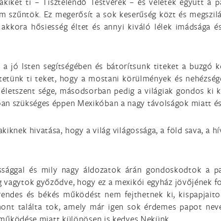
, akiket ti – Tisztelendő Testvérek – és veletek együtt a 
em szűntök. Ez megerősít a sok keserűség közt és megszil
 akkora hősiesség éltet és annyi kiváló lélek imádsága 
a jó Isten segítségében és bátorítsunk titeket a buzgó ker
tetünk ti teket, hogy a mostani körülmények és nehézség
életszent sége, másodsorban pedig a világiak gondos ki k
óan szükséges éppen Mexikóban a nagy távolságok miatt é
 akiknek hivatása, hogy a világ világossága, a föld sava, a
ággal és mily nagy áldozatok árán gondoskodtok a papi
 vagytok győződve, hogy ez a mexikói egyház jövőjének fo
endes és békés működést nem fejthetnek ki, kispapjaito
hont találta tok, amely már igen sok érdemes papot ne
ló működése miatt különösen is kedves Nekünk.