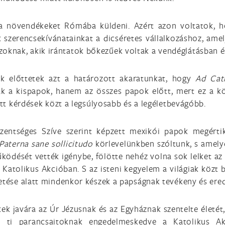
 a növendékeket Rómába küldeni. Azért azon voltatok, 
 szerencsekívánatainkat a dicséretes vállalkozáshoz, am
knak, akik irántatok bőkezűek voltak a vendéglátásban és
jük előttetek azt a határozott akaratunkat, hogy
Ad Cat
 a kispapok, hanem az összes papok előtt, mert ez a kör
ett kérdések közt a legsúlyosabb és a legéletbevágóbb.
zentséges Szíve szerint képzett mexikói papok megérti
Paterna sane sollicitudo
körlevelünkben szóltunk, s amelye
ködését vették igénybe, fölötte nehéz volna sok lelket az
a Katolikus Akcióban. S az isteni kegyelem a világiak köz
zetése alatt mindenkor készek a papságnak tevékeny és er
kek javára az Úr Jézusnak és az Egyháznak szentelte életét
i parancsaitoknak engedelmeskedve a Katolikus Akció