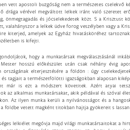
mben vett apostoli buzgóság nem a természetes cselekvő k
 ő drága vérével megváltott lelkek iránt való szeretet er
ág, önmegtagadás és jócselekedetek közt. S a Krisztust 
 valahányszor a lelkek üdve forog veszélyben vagy a Kriszt
re kiterjed, amelyek az Egyház hivatásköréhez tartoznak
életben is kifejti.
gondoljátok, hogy a munkatársak megválasztásánál inkább
ni Mester hosszú előkészület után csak néhány évig apo
n országának elterjesztésére a földön : úgy cselekedjete
t és tagjait a természetfölötti igazságokban alaposan kik
nt már is ezt a módszert követitek. Azért atyai tetsz
ok az alkalmas munkatársakat, akik példával és szóval éle
kon. Az ilyen munka kerüli a nyilvánosságot és a hango
a földbe vetett magként titokban hajtja gyökereit s lassan 
séges lelkiélet megóvja majd világi munkatársaitokat a hirt