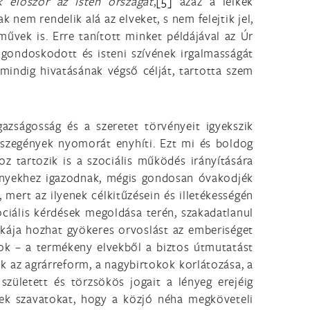
k először az Isten országát
,
[5]
azaz a lelkek
nem rendelik alá az elveket, s nem felejtik jel,
művek is. Erre tanított minket példájával az Úr
l gondoskodott és isteni szívének irgalmasságát
mindig hivatásának végső célját, tartotta szem
azságosság és a szeretet törvényeit igyekszik
a szegények nyomorát enyhíti. Ezt mi és boldog
z tartozik is a szociális működés irányítására
rvényekhez igazodnak, mégis gondosan óvakodjék
 mert az ilyenek célkitűzésein és illetékességén
ciális kérdések megoldása terén, szakadatlanul
nkája hozhat gyökeres orvoslást az emberiséget
tok – a termékeny elvekből a biztos útmutatást
ek az agrárreform, a nagybirtokok korlátozása, a
zületett és törzsökös jogait a lényeg erejéig
etek szavatokat, hogy a közjó néha megköveteli