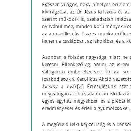
Egészen világos, hogy a helyes értele
kivirágzása, az Úr Jézus Krisztus és az
szerint működik is, szakadatlan imáds
nyilvánul meg, minden körülmények közt,
az apostolkodás összes munkaterületei
hanem a családban, az iskolában és a köz
Azonban a föladat nagysága miatt ne 
keresni. Ellenkezőleg, amint az iste
válogatott embereket vett föl az Iste
iparkodjatok a Katolikus Akció vezetői
kicsiny a nyáj
.
[4]
Értesülésünk szeri
megválogattátok és alaposan iskoláztát
egyes egyház megyékben és a plébániá
eredményeket és érleli a gyümölcsöket; 
A megfelelő lelki képzettség és a benső