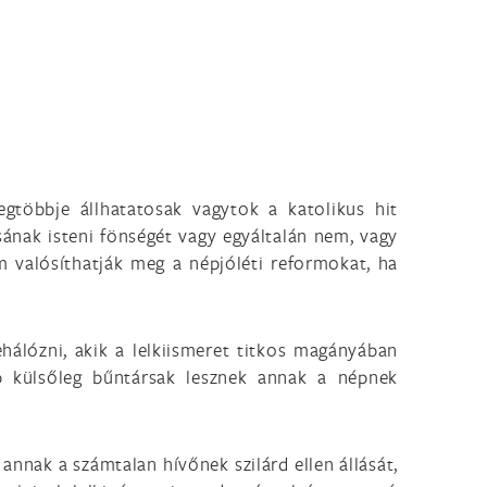
legtöbbje állhatatosak vagytok a katolikus hit
sának isteni fönségét vagy egyáltalán nem, vagy
m valósíthatják meg a népjóléti reformokat, ha
ehálózni, akik a lelkiismeret titkos magányában
bb külsőleg bűntársak lesznek annak a népnek
annak a számtalan hívőnek szilárd ellen állását,