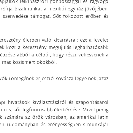
papjaitok lelkipásztori gondossággal és ragyogó
árdítja bizalmunkat a mexikói egyház jövőjében.
és szenvedése támogat. Sőt fokozott erőben és
esztény életben való kitartásra : ezt a levelet
ek közt a keresztény megújulás leghathatósabb
épzése abból a célból, hogy részt vehessenek a
s más közismert okokból.
 hívők tömegének erjesztő kovásza legye nek, azaz
 hivatások kiválasztásáról és szaporításáról
ntos, sőt legfontosabb életkérdése. Mivel pedig
k számára az örök városban, az amerikai latin
velt tudományban és erényességben s munkáját