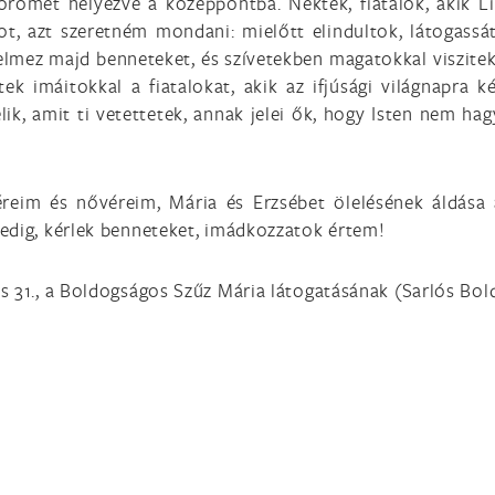
 örömét helyezve a középpontba. Nektek, fiatalok, akik L
pot, azt szeretném mondani: mielőtt elindultok, látogass
mez majd benneteket, és szívetekben magatokkal viszitek 
tek imáitokkal a fiatalokat, akik az ifjúsági világnapra ké
lik, amit ti vetettetek, annak jelei ők, hogy Isten nem ha
reim és nővéreim, Mária és Erzsébet ölelésének áldása á
edig, kérlek benneteket, imádkozzatok értem!
s 31., a Boldogságos Szűz Mária látogatásának (Sarlós Bo