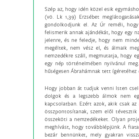
Szép az, hogy idén közel esik egymáshoz
(vö. Lk 1,39) Erzsébet meglátogatása
gondolkodjunk el. Az Úr reméli, hogy 
felismerik annak ajándékát, hogy egy n
jelenre, és ne feledje, hogy nem mind
megéltek, nem vész el, és álmaik meg
nemzedékre száll, megmutatja, hogy e
egy nép történelmében nyilvánul meg.
hűségesen Ábrahámnak tett ígéretéhez (
Hogy jobban át tudjuk venni Isten csel
dolgok és a legszebb álmok nem egy
kapcsolatban. Ezért azok, akik csak a
összpontosítanak, szem elől tévesztik 
összeköti a nemzedékeket. Olyan proj
meghívást, hogy továbblépjünk. A fiatal
bezár bennünket, mely gyakran vissz