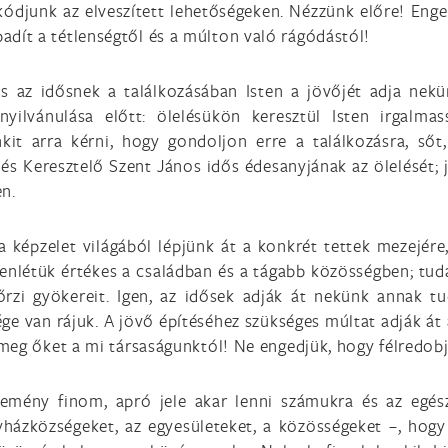
ódjunk az elveszített lehetőségeken. Nézzünk előre! Enge
ít a tétlenségtől és a múlton való rágódástól!
és az idősnek a találkozásában Isten a jövőjét adja nek
yilvánulása előtt: ölelésükön keresztül Isten irgalma
it arra kérni, hogy gondoljon erre a találkozásra, sőt,
k és Keresztelő Szent János idős édesanyjának az ölelését; 
en.
a képzelet világából lépjünk át a konkrét tettek mezejér
enlétük értékes a családban és a tágabb közösségben; tud
rzi gyökereit. Igen, az idősek adják át nekünk annak tu
ge van rájuk. A jövő építéséhez szükséges múltat adják át
meg őket a mi társaságunktól! Ne engedjük, hogy félredobj
remény finom, apró jele akar lenni számukra és az egés
házközségeket, az egyesületeket, a közösségeket –, hogy 