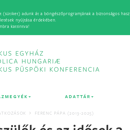
t (sütiket) adunk át a böngészőprogramjának a biztonságos haszn
detések nyújtása érdekében.
mbra kattintva!
ÁZMEGYÉK
ADATTÁR
LATKOZÁSOK
FERENC PÁPA (2013-2025)
zülők és az idősek 3.