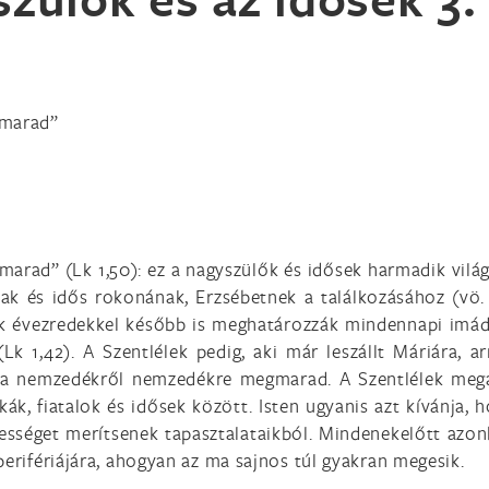
gmarad”
rad” (Lk 1,50): ez a nagyszülők és idősek harmadik világ
nak és idős rokonának, Erzsébetnek a találkozásához (vö. 
ek évezredekkel később is meghatározzák mindennapi imád
 1,42). A Szentlélek pedig, aki már leszállt Máriára, arr
lma nemzedékről nemzedékre megmarad. A Szentlélek megá
, fiatalok és idősek között. Isten ugyanis azt kívánja, h
csességet merítsenek tapasztalataikból. Mindenekelőtt azo
perifériájára, ahogyan az ma sajnos túl gyakran megesik.