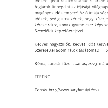
idősek újbóli találkozásának túláradó
fogjátok ünnepelni az ifjúsági világna
magányos idős embert! Az ő imája védel
idősek, pedig arra kérlek, hogy kísérjé
kéréseitekre, annak gyümölcsét képvise
Szentlélek képzelőerejével.
Kedves nagyszülők, kedves idős testvé
Szeretettel adom rátok áldásomat! Ti p
Róma, Lateráni Szent János, 2023. máju
FERENC
Forrás: http://www.laityfamilylife.va