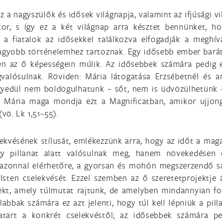
 a nagyszülők és idősek világnapja, valamint az ifjúsági 
kor, s így ez a két világnap arra késztet bennünket, ho
a fiatalok az idősekkel találkozva elfogadják a meghívá
agyobb történelemhez tartoznak. Egy idősebb ember barátsá
en az ő képességein múlik. Az idősebbek számára pedig e
valósulnak. Röviden: Mária látogatása Erzsébetnél és 
gyedül nem boldogulhatunk – sőt, nem is üdvözülhetünk 
 Mária maga mondja ezt a Magnificatban, amikor ujjong
vö. Lk 1,51–55).
ekvésének stílusát, emlékezzünk arra, hogy az időt a mag
 pillanat alatt valósulnak meg, hanem növekedésen és
z azonnal elérhetőre, a gyorsan és mohón megszerzendő sa
Isten cselekvését. Ezzel szemben az ő szeretetprojektje át
ekt, amely túlmutat rajtunk, de amelyben mindannyian f
abbak számára ez azt jelenti, hogy túl kell lépniük a pil
atart a konkrét cselekvéstől; az idősebbek számára p