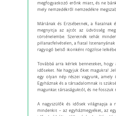
megfogyatkozó erőnk miatt, és ne bánk
mely nemzedékről nemzedékre megszabad
Máriának és Erzsébetnek, a fiatalnak 
megnyitja az ajtót az üdvösség megn
történelembe. Szeretnék tehát mindenk
pillanatfelvételen, a fiatal Istenanyána
ragyogó belső ikonként rögzítse lelkéb
Továbbá arra kérlek benneteket, hogy 
időseket. Ne hagyjuk őket magukra! Jel
egy olyan nép részei vagyunk, amely ő
Egyháznak és a társadalomnak is szüksé
magunkat társaságuktól, és ne fosszuk 
A nagyszülők és idősek világnapja a 
mindenkit – az egyházmegyéket, az egy