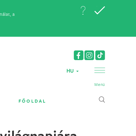
álat, a
HU
Menü
FŐOLDAL
 világnapjára