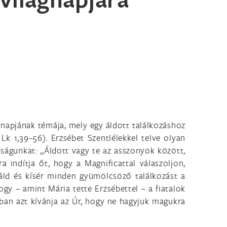
napjának témája, mely egy áldott találkozáshoz
Lk 1,39–56). Erzsébet Szentlélekkel telve olyan
ságunkat: „Áldott vagy te az asszonyok között,
a indítja őt, hogy a Magnificattal válaszoljon,
ld és kísér minden gyümölcsöző találkozást a
ogy – amint Mária tette Erzsébettel – a fiatalok
nban azt kívánja az Úr, hogy ne hagyjuk magukra