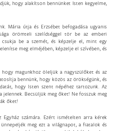
djük, hogy alakítson bennünket Isten kegyelme,
ünk. Mária útja és Erzsébet befogadása ugyanis
ssága örömteli szelídséggel tör be az emberi
 csukja be a szemét, és képzelje el, mint egy
jelenítse meg elméjében, képzelje el szívében, és
e, hogy magunkhoz öleljük a nagyszülőket és az
atosítja bennünk, hogy közös az örökségünk, és
datát, hogy Isten szent népéhez tartozunk. Az
 a jelennek. Becsüljük meg őket! Ne fosszuk meg
ák őket!
z Egyház számára. Ezért ismételten arra kérek
ünnepeljék meg ezt a világnapot, a fiatalok és