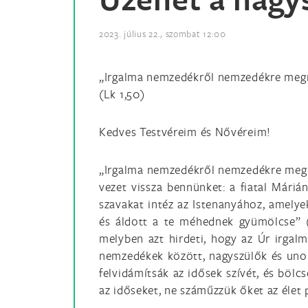
2023. július 22., szombat 12:00
„Irgalma nemzedékről nemzedékre me
(Lk 1,50)
Kedves Testvéreim és Nővéreim!
„Irgalma nemzedékről nemzedékre megma
vezet vissza bennünket: a fiatal Máriá
szavakat intéz az Istenanyához, amely
és áldott a te méhednek gyümölcse” (Lk
melyben azt hirdeti, hogy az Úr irga
nemzedékek között, nagyszülők és unokák
felvidámítsák az idősek szívét, és böl
az időseket, ne száműzzük őket az élet 