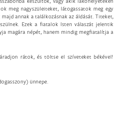
isszabonba készültök, vagy akik lakóhelyeteken
átok meg nagyszüleiteket, látogassatok meg egy
majd annak a találkozásnak az áldását. Titeket,
szülnek. Ezek a fiatalok Isten válaszát jelentik
gyja magára népét, hanem mindig megfiatalítja a
radjon rátok, és töltse el szíveteket békével!
ldogasszony) ünnepe.