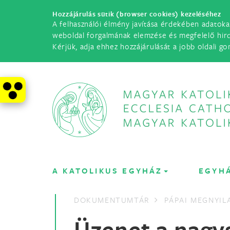
Hozzájárulás sütik (browser cookies) kezeléséhez
A felhasználói élmény javítása érdekében adatoka
weboldal forgalmának elemzése és megfelelő hir
Kérjük, adja ehhez hozzájárulását a jobb oldali go
A KATOLIKUS EGYHÁZ
EGYH
DOKUMENTUMTÁR
PÁPAI MEGNYI
Üzenet a nagys