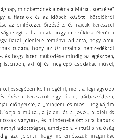
világnap; mindkettőnek a témája Mária „sietsége”
gy a fiatalok és az idősek közötti kötelékről
st az emlékezet őrzésére, és rajtuk keresztül
ga segít a fiatalnak, hogy ne szűkítse életét a
gy fiatal jelenléte reményt ad arra, hogy amit
annak tudata, hogy az Úr irgalma nemzedékről
–, és hogy Isten működése mindig az egészben,
 Istenben, aki új és meglepő csodákat művel,
a teljességében kell megélni, mert a legnagyobb
 érésen keresztül: egy úton, párbeszédben,
ját előnyeikre, a „mindent és most” logikájára
fogja a múltat, a jelent és a jövőt, átöleli és
ontosak vagyunk, és mindenekelőtt arra kapunk
lanatnyi adottságon, amelybe a virtuális valóság
edig azt jelenti, hogy ne emésszük magunkat