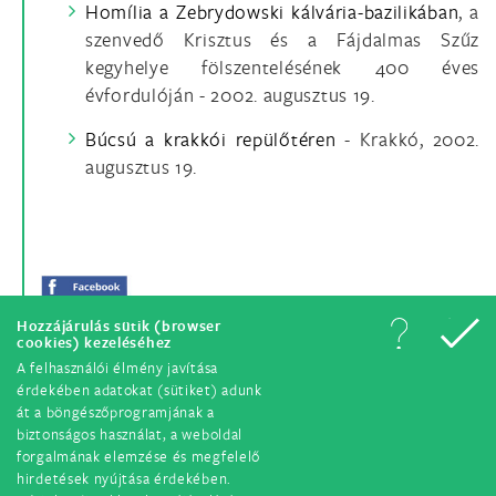
Homília a Zebrydowski kálvária-bazilikában
, a
szenvedő Krisztus és a Fájdalmas Szűz
kegyhelye fölszentelésének 400 éves
évfordulóján - 2002. augusztus 19.
Búcsú a krakkói repülőtéren
- Krakkó, 2002.
augusztus 19.
Hozzájárulás sütik (browser
cookies) kezeléséhez
A felhasználói élmény javítása
érdekében adatokat (sütiket) adunk
át a böngészőprogramjának a
biztonságos használat, a weboldal
forgalmának elemzése és megfelelő
hirdetések nyújtása érdekében.
© Minden jog fenntartva. 2018.