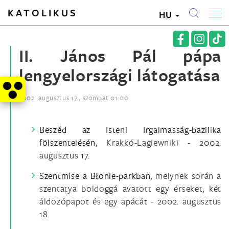
KATOLIKUS
HU
II. János Pál pápa
lengyelországi látogatása
2002. augusztus 17., szombat 01:00
Beszéd az Isteni Irgalmasság-bazilika
fölszentelésén
, Krakkó-Lagiewniki - 2002.
augusztus 17.
Szentmise a Błonie-parkban
, melynek során a
szentatya boldoggá avatott egy érseket, két
áldozópapot és egy apácát - 2002. augusztus
18.