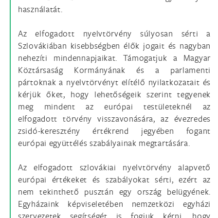
használatát.
Az elfogadott nyelvtörvény súlyosan sérti a
Szlovákiában kisebbségben élők jogait és nagyban
nehezíti mindennapjaikat. Támogatjuk a Magyar
Köztársaság Kormányának és a parlamenti
pártoknak a nyelvtörvényt elítélő nyilatkozatait és
kérjük őket, hogy lehetőségeik szerint tegyenek
meg mindent az európai testületeknél az
elfogadott törvény visszavonására, az évezredes
zsidó-keresztény értékrend jegyében fogant
európai együttélés szabályainak megtartására.
Az elfogadott szlovákiai nyelvtörvény alapvető
európai értékeket és szabályokat sérti, ezért az
nem tekinthető pusztán egy ország belügyének.
Egyházaink képviseletében nemzetközi egyházi
szervezetek segítségét is fogjuk kérni, hogy