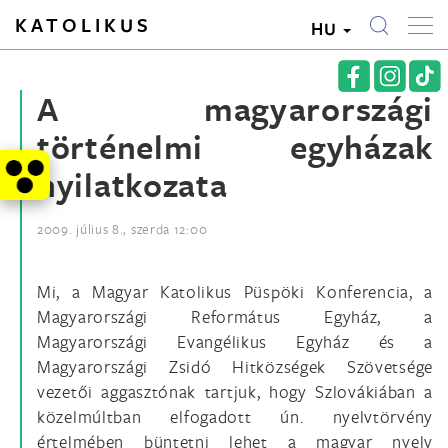
KATOLIKUS
HU
A magyarországi
történelmi egyházak
nyilatkozata
2009. július 8., szerda 12:00
Mi, a Magyar Katolikus Püspöki Konferencia, a
Magyarországi Református Egyház, a
Magyarországi Evangélikus Egyház és a
Magyarországi Zsidó Hitközségek Szövetsége
vezetői aggasztónak tartjuk, hogy Szlovákiában a
közelmúltban elfogadott ún. nyelvtörvény
értelmében büntetni lehet a magyar nyelv