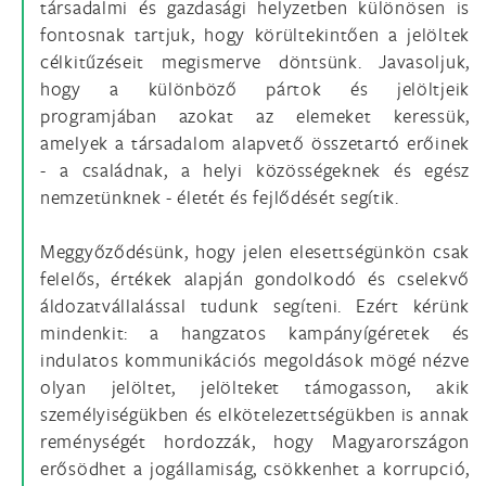
társadalmi és gazdasági helyzetben különösen is
fontosnak tartjuk, hogy körültekintően a jelöltek
célkitűzéseit megismerve döntsünk. Javasoljuk,
hogy a különböző pártok és jelöltjeik
programjában azokat az elemeket keressük,
amelyek a társadalom alapvető összetartó erőinek
- a családnak, a helyi közösségeknek és egész
nemzetünknek - életét és fejlődését segítik.
Meggyőződésünk, hogy jelen elesettségünkön csak
felelős, értékek alapján gondolkodó és cselekvő
áldozatvállalással tudunk segíteni. Ezért kérünk
mindenkit: a hangzatos kampányígéretek és
indulatos kommunikációs megoldások mögé nézve
olyan jelöltet, jelölteket támogasson, akik
személyiségükben és elkötelezettségükben is annak
reménységét hordozzák, hogy Magyarországon
erősödhet a jogállamiság, csökkenhet a korrupció,