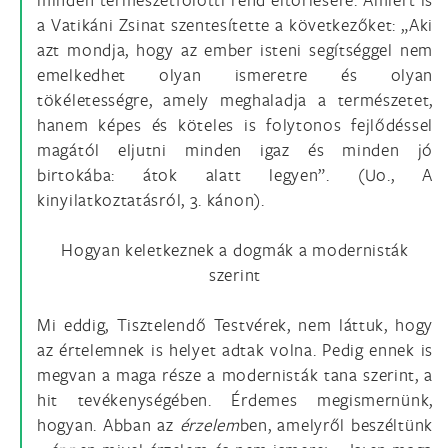
a Vatikáni Zsinat szentesítette a következőket: „Aki
azt mondja, hogy az ember isteni segítséggel nem
emelkedhet olyan ismeretre és olyan
tökéletességre, amely meghaladja a természetet,
hanem képes és köteles is folytonos fejlődéssel
magától eljutni minden igaz és minden jó
birtokába: átok alatt legyen”. (Uo., A
kinyilatkoztatásról, 3. kánon).
Hogyan keletkeznek a dogmák a modernisták
szerint
Mi eddig, Tisztelendő Testvérek, nem láttuk, hogy
az értelemnek is helyet adtak volna. Pedig ennek is
megvan a maga része a modernisták tana szerint, a
hit tevékenységében. Érdemes megismernünk,
hogyan. Abban az
érzelem
ben, amelyről beszéltünk