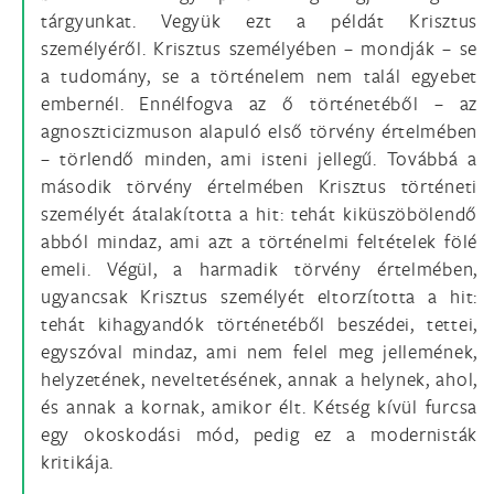
tárgyunkat. Vegyük ezt a példát Krisztus
személyéről. Krisztus személyében – mondják – se
a tudomány, se a történelem nem talál egyebet
embernél. Ennélfogva az ő történetéből – az
agnoszticizmuson alapuló első törvény értelmében
– törlendő minden, ami isteni jellegű. Továbbá a
második törvény értelmében Krisztus történeti
személyét átalakította a hit: tehát kiküszöbölendő
abból mindaz, ami azt a történelmi feltételek fölé
emeli. Végül, a harmadik törvény értelmében,
ugyancsak Krisztus személyét eltorzította a hit:
tehát kihagyandók történetéből beszédei, tettei,
egyszóval mindaz, ami nem felel meg jellemének,
helyzetének, neveltetésének, annak a helynek, ahol,
és annak a kornak, amikor élt. Kétség kívül furcsa
egy okoskodási mód, pedig ez a modernisták
kritikája.