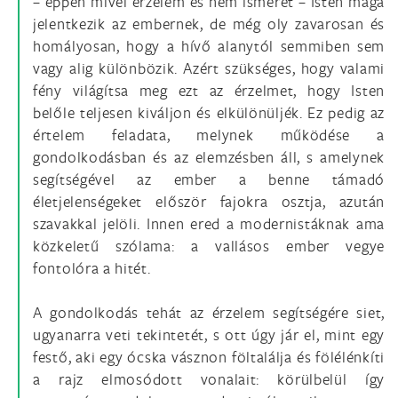
– éppen mivel érzelem és nem ismeret – Isten maga
jelentkezik az embernek, de még oly zavarosan és
homályosan, hogy a hívő alanytól semmiben sem
vagy alig különbözik. Azért szükséges, hogy valami
fény világítsa meg ezt az érzelmet, hogy Isten
belőle teljesen kiváljon és elkülönüljék. Ez pedig az
értelem feladata, melynek működése a
gondolkodásban és az elemzésben áll, s amelynek
segítségével az ember a benne támadó
életjelenségeket először fajokra osztja, azután
szavakkal jelöli. Innen ered a modernistáknak ama
közkeletű szólama: a vallásos ember vegye
fontolóra a hitét.
A gondolkodás tehát az érzelem segítségére siet,
ugyanarra veti tekintetét, s ott úgy jár el, mint egy
festő, aki egy ócska vásznon föltalálja és fölélénkíti
a rajz elmosódott vonalait: körülbelül így