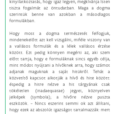
kinyilatkoztatás, hogy igaz legyen, megkívánja Isten
tiszta fogalmát az öntudatban. Maga a dogma
szerintük benne van azokban a másodlagos
formulákban.
Hogy most a dogma természetét felfogjuk,
mindenekelőtt azt kell vizsgálni, miféle viszony van
a vallásos formulák és a lélek vallásos érzése
között. Ezt pedig könnyen megérti az, aki szem
előtt tartja, hogy e formuláknak sincs egyéb célja,
mint módot nyújtani a hívőknek arra, hogy számot
adjanak maguknak a saját hitükről. Tehát a
közvetítő kapcsot alkotják a hívő és hite között:
éspedig a hitre nézve a hit tárgyának csak
tökéletlen (inadaequatae) jegyei, köznyelven
jelképek (symbola); a hívőre nézve puszta
eszközök. – Nincs eszerint semmi ok azt állítani,
hogy ezek az abszolút igazságot tartalmazzák: mert