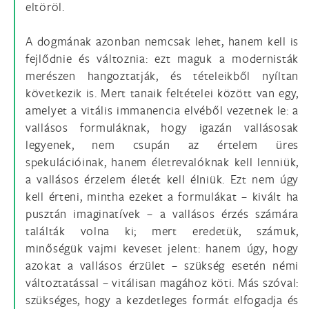
eltöröl.
A dogmának azonban nemcsak lehet, hanem kell is
fejlődnie és változnia: ezt maguk a modernisták
merészen hangoztatják, és tételeikből nyíltan
következik is. Mert tanaik feltételei között van egy,
amelyet a vitális immanencia elvéből vezetnek le: a
vallásos formuláknak, hogy igazán vallásosak
legyenek, nem csupán az értelem üres
spekulációinak, hanem életrevalóknak kell lenniük,
a vallásos érzelem életét kell élniük. Ezt nem úgy
kell érteni, mintha ezeket a formulákat – kivált ha
pusztán imaginatívek – a vallásos érzés számára
találták volna ki; mert eredetük, számuk,
minőségük vajmi keveset jelent: hanem úgy, hogy
azokat a vallásos érzület – szükség esetén némi
változtatással – vitálisan magához köti. Más szóval:
szükséges, hogy a kezdetleges formát elfogadja és