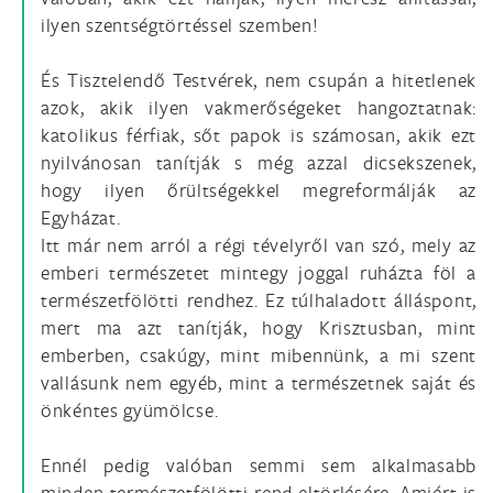
ilyen szentségtörtéssel szemben!
És Tisztelendő Testvérek, nem csupán a hitetlenek
azok, akik ilyen vakmerőségeket hangoztatnak:
katolikus férfiak, sőt papok is számosan, akik ezt
nyilvánosan tanítják s még azzal dicsekszenek,
hogy ilyen őrültségekkel megreformálják az
Egyházat.
Itt már nem arról a régi tévelyről van szó, mely az
emberi természetet mintegy joggal ruházta föl a
természetfölötti rendhez. Ez túlhaladott álláspont,
mert ma azt tanítják, hogy Krisztusban, mint
emberben, csakúgy, mint mibennünk, a mi szent
vallásunk nem egyéb, mint a természetnek saját és
önkéntes gyümölcse.
Ennél pedig valóban semmi sem alkalmasabb
minden természetfölötti rend eltörlésére. Amiért is