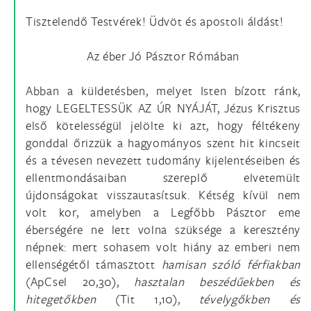
Tisztelendő Testvérek! Üdvöt és apostoli áldást!
Az éber Jó Pásztor Rómában
Abban a küldetésben, melyet Isten bízott ránk,
hogy LEGELTESSÜK AZ ÚR NYÁJÁT, Jézus Krisztus
első kötelességül jelölte ki azt, hogy féltékeny
gonddal őrizzük a hagyományos szent hit kincseit
és a tévesen nevezett tudomány kijelentéseiben és
ellentmondásaiban szereplő elvetemült
újdonságokat visszautasítsuk. Kétség kívül nem
volt kor, amelyben a Legfőbb Pásztor eme
éberségére ne lett volna szüksége a keresztény
népnek: mert sohasem volt hiány az emberi nem
ellenségétől támasztott
hamisan szóló férfiakban
(ApCsel 20,30),
hasztalan beszédűekben és
hitegetőkben
(Tit 1,10),
tévelygőkben és