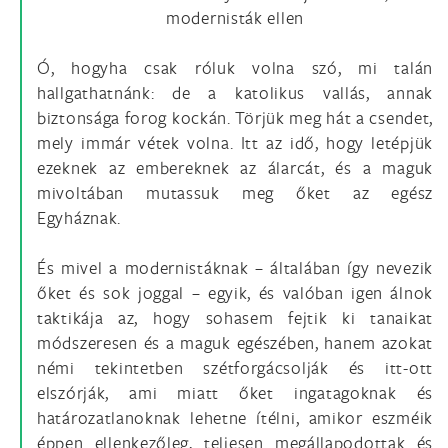
modernisták ellen
Ó, hogyha csak róluk volna szó, mi talán
hallgathatnánk: de a katolikus vallás, annak
biztonsága forog kockán. Törjük meg hát a csendet,
mely immár vétek volna. Itt az idő, hogy letépjük
ezeknek az embereknek az álarcát, és a maguk
mivoltában mutassuk meg őket az egész
Egyháznak.
És mivel a modernistáknak – általában így nevezik
őket és sok joggal – egyik, és valóban igen álnok
taktikája az, hogy sohasem fejtik ki tanaikat
módszeresen és a maguk egészében, hanem azokat
némi tekintetben szétforgácsolják és itt-ott
elszórják, ami miatt őket ingatagoknak és
határozatlanoknak lehetne ítélni, amikor eszméik
éppen ellenkezőleg, teljesen megállapodottak és