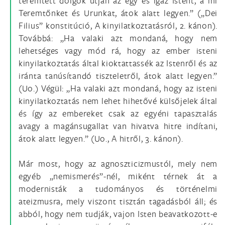
teremtett dolgok útján az egy és igaz Istent, a mi
Teremtőnket és Urunkat, átok alatt legyen.” („Dei
Filius” konstitúció, A kinyilatkoztatásról, 2. kánon).
Továbbá: „Ha valaki azt mondaná, hogy nem
lehetséges vagy mód rá, hogy az ember isteni
kinyilatkoztatás által kioktattassék az Istenről és az
iránta tanúsítandó tiszteletről, átok alatt legyen.”
(Uo.) Végül: „Ha valaki azt mondaná, hogy az isteni
kinyilatkoztatás nem lehet hihetővé külsőjelek által
és így az embereket csak az egyéni tapasztalás
avagy a magánsugallat van hivatva hitre indítani,
átok alatt legyen.” (Uo., A hitről, 3. kánon).
Már most, hogy az agnoszticizmustól, mely nem
egyéb „nemismerés”-nél, miként térnek át a
modernisták a tudományos és történelmi
ateizmusra, mely viszont tisztán tagadásból áll; és
abból, hogy nem tudják, vajon Isten beavatkozott-e