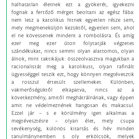
halhatatlan életnek ezt a gyökerét, igyekezni
fognak a fertőző mérget beoltani az egész fába:
nem lesz a katolikus hitnek egyetlen része sem,
mely megmeneküljön kezüktől, egyetlen sem, ahol
el ne kövessenek mindent a rombolásra. És amíg
ezer meg ezer úton folytatják végzetes
szándékukat, nincs semmi olyan alattomos, olyan
álnok, mint taktikájuk: összeolvasztva magukban a
racionalistát meg a katolikust, olyan rafinált
ügyességgel teszik ezt, hogy könnyen megtévesztik
a rosszul értesült szellemeket. Különben,
vakmerőségüktől elkapatva, nincs az a
következmény, amitől meghátrálnának, vagy éppen
amit ne védelmeznének hangosan és makacsul.
Ezzel jár – s e körülmény igen alkalmas a
megtévesztésre – olyan élet, mely csupa
tevékenység, különös kitartás és hév minden
tanulmánynemben s oly erkölcsök, melyek