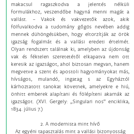
makacsul ragaszkodva a jelentés nélküli
formulákhoz, veszendőbe hagyná menni magát a
vallást. – Vakok és vakvezetők azok, akik
fölfuvalkodva a tudomány gőgös nevében addig
mennek dühöngésükben, hogy eltorzítják az örök
igazság fogalmát és a vallási eredeti értelmét.
Olyan rendszert találnak ki, amelyben az újdonság
vak és féktelen szeretetétől elkapatva nem ott
keresik az igazságot, ahol biztosan megvan, hanem
megvetve a szent és apostoli hagyományokat más,
hívságos, mulandó, ingatag s az Egyháztól
kárhoztatott tanokat követnek, amelyekre e hiú,
önhitt emberek alapítani és fölépíteni akarnák az
igazságot. (XVI. Gergely: „Singulari nos” enciklika,
1834. július 7.)
2. A modernista mint hívő
Az egyéni tapasztalás mint a vallási bizonyosság