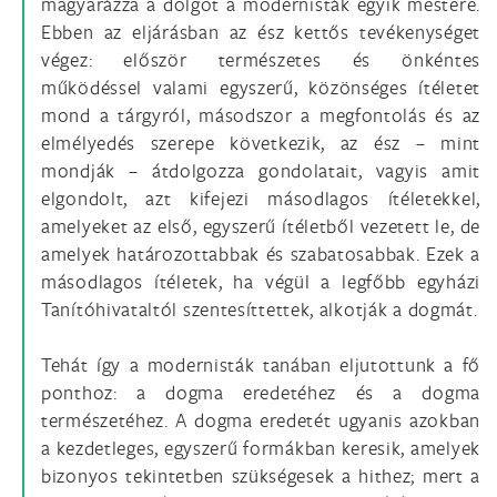
magyarázza a dolgot a modernisták egyik mestere.
Ebben az eljárásban az ész kettős tevékenységet
végez: először természetes és önkéntes
működéssel valami egyszerű, közönséges ítéletet
mond a tárgyról, másodszor a megfontolás és az
elmélyedés szerepe következik, az ész – mint
mondják – átdolgozza gondolatait, vagyis amit
elgondolt, azt kifejezi másodlagos ítéletekkel,
amelyeket az első, egyszerű ítéletből vezetett le, de
amelyek határozottabbak és szabatosabbak. Ezek a
másodlagos ítéletek, ha végül a legfőbb egyházi
Tanítóhivataltól szentesíttettek, alkotják a dogmát.
Tehát így a modernisták tanában eljutottunk a fő
ponthoz: a dogma eredetéhez és a dogma
természetéhez. A dogma eredetét ugyanis azokban
a kezdetleges, egyszerű formákban keresik, amelyek
bizonyos tekintetben szükségesek a hithez; mert a