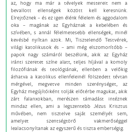
az, hogy ma már a tévelyek mestereit nem a
bevallott ellenségek között kell keresnünk.
Elrejtőznek – és ez igen élénk félelem és aggodalom
oka – magának az Egyháznak a kebelében és
szívében, s annál félelmetesebb ellenségek, minél
kevésbé nyíltan azok. Mi, Tisztelendő Testvérek,
világi katolikusok és – ami még elszomorítóbb –
papok nagy számáról beszélünk, akik az Egyház
iránti szeretet színe alatt, teljes híjával a komoly
filozófiának és teológiának, ellenben a velőkig
áthatva a katolikus ellenfeleinél fölszedett tévtan
mérgével, megvetve minden szerénységet, az
Egyház megújítóiként tolják előtérbe magukat, akik
zárt falanxokban, merészen támadást intéznek
mindaz ellen, ami a legszentebb Jézus Krisztus
művében, nem tisztelve saját személyét sem,
amelyet szentségtörő vakmerőséggel
lealacsonyítanak az egyszerű és tiszta emberségig.