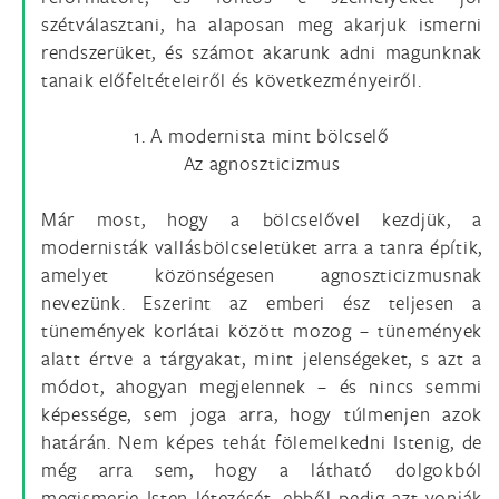
szétválasztani, ha alaposan meg akarjuk ismerni
rendszerüket, és számot akarunk adni magunknak
tanaik előfeltételeiről és következményeiről.
1. A modernista mint bölcselő
Az agnoszticizmus
Már most, hogy a bölcselővel kezdjük, a
modernisták vallásbölcseletüket arra a tanra építik,
amelyet közönségesen agnoszticizmusnak
nevezünk. Eszerint az emberi ész teljesen a
tünemények korlátai között mozog – tünemények
alatt értve a tárgyakat, mint jelenségeket, s azt a
módot, ahogyan megjelennek – és nincs semmi
képessége, sem joga arra, hogy túlmenjen azok
határán. Nem képes tehát fölemelkedni Istenig, de
még arra sem, hogy a látható dolgokból
megismerje Isten létezését. ebből pedig azt vonják