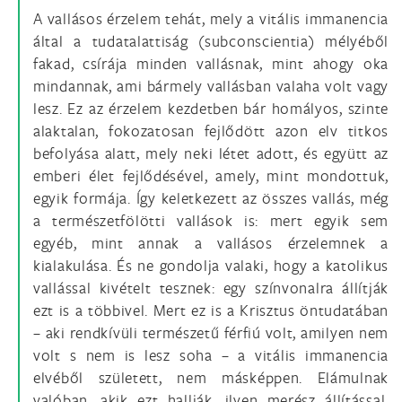
A vallásos érzelem tehát, mely a vitális immanencia
által a tudatalattiság (subconscientia) mélyéből
fakad, csírája minden vallásnak, mint ahogy oka
mindannak, ami bármely vallásban valaha volt vagy
lesz. Ez az érzelem kezdetben bár homályos, szinte
alaktalan, fokozatosan fejlődött azon elv titkos
befolyása alatt, mely neki létet adott, és együtt az
emberi élet fejlődésével, amely, mint mondottuk,
egyik formája. Így keletkezett az összes vallás, még
a természetfölötti vallások is: mert egyik sem
egyéb, mint annak a vallásos érzelemnek a
kialakulása. És ne gondolja valaki, hogy a katolikus
vallással kivételt tesznek: egy színvonalra állítják
ezt is a többivel. Mert ez is a Krisztus öntudatában
– aki rendkívüli természetű férfiú volt, amilyen nem
volt s nem is lesz soha – a vitális immanencia
elvéből született, nem másképpen. Elámulnak
valóban, akik ezt hallják, ilyen merész állítással,