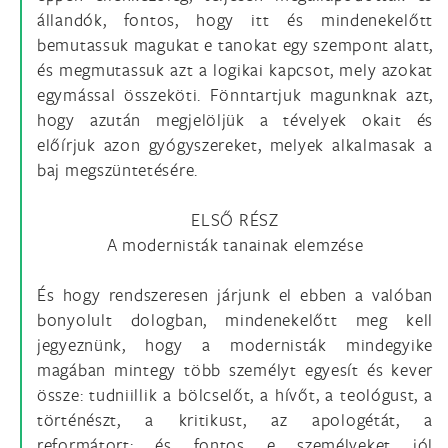
állandók, fontos, hogy itt és mindenekelőtt
bemutassuk magukat e tanokat egy szempont alatt,
és megmutassuk azt a logikai kapcsot, mely azokat
egymással összeköti. Fönntartjuk magunknak azt,
hogy azután megjelöljük a tévelyek okait és
előírjuk azon gyógyszereket, melyek alkalmasak a
baj megszüntetésére.
ELSŐ RÉSZ
A modernisták tanainak elemzése
És hogy rendszeresen járjunk el ebben a valóban
bonyolult dologban, mindenekelőtt meg kell
jegyeznünk, hogy a modernisták mindegyike
magában mintegy több személyt egyesít és kever
össze: tudniillik a bölcselőt, a hívőt, a teológust, a
történészt, a kritikust, az apologétát, a
reformátort; és fontos e személyeket jól