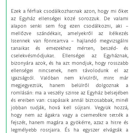
Ezek a férfiak csodálkozhatnak azon, hogy mi őket
az Egyház ellenségei közé sorozzuk. De valami
alapon senki sem fog ezen csodálkozni, aki –
mellőzve szándékait, amelyekről az ítélkezés
Istennek van fönntartva – hajlandó megvizsgálni
tanaikat és emezekhez mérten, beszéd- és
cselekvésmódjukat. Ellenségei az Egyháznak,
bizonyára azok, és ha azt mondjuk, hogy rosszabb
ellenségei nincsenek, nem távolodunk el az
igazságtól. Valóban nem kívülről, mint már
megjegyeztük, hanem belülről dolgoznak a
romlásán: ma a veszély szinte az Egyház belsejében
és ereiben van: csapásaik annál biztosabbak, minél
jobban tudják, hová kell sújtani. Vegyük hozzá,
hogy nem az ágakra vagy a csemetékre tették a
fejszét, hanem magára a gyökérre, azaz a hitre és
legmélyebb rostjaira. És ha egyszer elvágták a