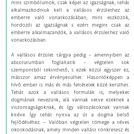
mint szimbólumok, csak képei az igazságnak, tehát
alkalmazkodniuk kell a vallásos érzülethez az
emberre való vonatkozásában; mint eszközök,
hordozói az igazságnak s ezért megint csak az
emberre alkalmazandók, a vallásos érzülethez való
vonatkozásban.
A vallásos érzület tárgya pedig – amennyiben az
absolutumban foglaltatik – végtelen sok
szempontból tekinthető, s ezek közül egyszer ez,
másszor amaz érvényesülhet. Hasonlóképpen a
hívő ember is más és más feltételek közé kerülhet.
Tehát azok a vallásos formulák is, melyeket
dogmának nevezünk, alá vannak vetve ezeknek a
viszontagságoknak, és így változásoknak vannak
kitéve. Így tehát nyitva az út a dogma belső
fejlődéséhez. – Valóban végtelen tömege a téves
okoskodásnak, amely minden vallást tönkretesz és