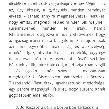
általában ajánlhatók szigorúságuk miatt. Végül – és
az, úgy látszik, a gyógyulás minden reményét
elveszi – tanaik annyira megmételyezték lelküket,
hogy emiatt megvetői lettek minden tekintélynek,
türelmetlenek minden fék iránt: hamis
lelkiismerettel dolgozva mindent elkövetnek, hogy
az igazság iránti tiszta buzgalomnak tulajdonítsák
azt, ami egyedül a makacsság és a kevélység
munkája. Igaz, mi valamikor azt reméltük, hogy egy
napon észre térnek; és ezért mi először szelíden
bántunk velük, mint fiainkkal, majd szigorúan, végül
– és igazán nehéz szívvel – nyilvánosan
megdorgáltuk őket. Nem ismeretlen előttetek,
Tisztelendő Testvérek, igyekezetünk meddősége:
egy percre meghajtják fejüket, hogy tüstént annál
gőgösebben emeljék föl.
A Jó Pásztor a báránybőrbe bújt farkasok, a