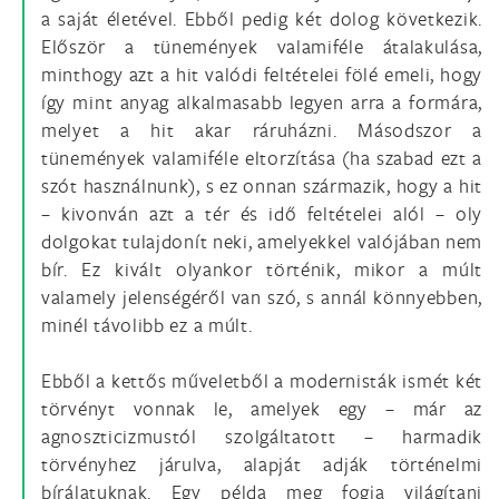
a saját életével. Ebből pedig két dolog következik.
Először a tünemények valamiféle átalakulása,
minthogy azt a hit valódi feltételei fölé emeli, hogy
így mint anyag alkalmasabb legyen arra a formára,
melyet a hit akar ráruházni. Másodszor a
tünemények valamiféle eltorzítása (ha szabad ezt a
szót használnunk), s ez onnan származik, hogy a hit
– kivonván azt a tér és idő feltételei alól – oly
dolgokat tulajdonít neki, amelyekkel valójában nem
bír. Ez kivált olyankor történik, mikor a múlt
valamely jelenségéről van szó, s annál könnyebben,
minél távolibb ez a múlt.
Ebből a kettős műveletből a modernisták ismét két
törvényt vonnak le, amelyek egy – már az
agnoszticizmustól szolgáltatott – harmadik
törvényhez járulva, alapját adják történelmi
bírálatuknak. Egy példa meg fogja világítani