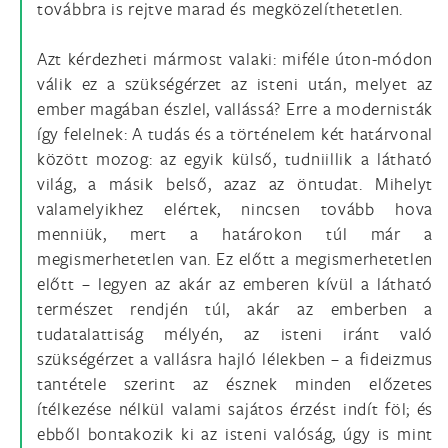
továbbra is rejtve marad és megközelíthetetlen.
Azt kérdezheti mármost valaki: miféle úton-módon
válik ez a szükségérzet az isteni után, melyet az
ember magában észlel, vallássá? Erre a modernisták
így felelnek: A tudás és a történelem két határvonal
között mozog: az egyik külső, tudniillik a látható
világ, a másik belső, azaz az öntudat. Mihelyt
valamelyikhez elértek, nincsen tovább hova
menniük, mert a határokon túl már a
megismerhetetlen van. Ez előtt a megismerhetetlen
előtt – legyen az akár az emberen kívül a látható
természet rendjén túl, akár az emberben a
tudatalattiság mélyén, az isteni iránt való
szükségérzet a vallásra hajló lélekben – a fideizmus
tantétele szerint az észnek minden előzetes
ítélkezése nélkül valami sajátos érzést indít föl; és
ebből bontakozik ki az isteni valóság, úgy is mint