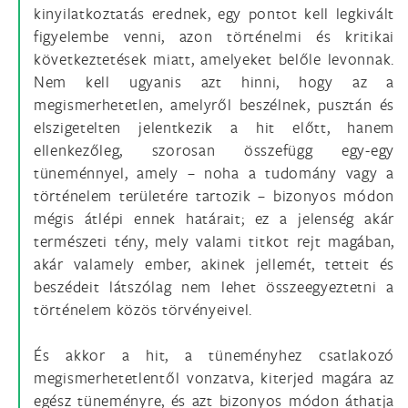
kinyilatkoztatás erednek, egy pontot kell legkivált
figyelembe venni, azon történelmi és kritikai
következtetések miatt, amelyeket belőle levonnak.
Nem kell ugyanis azt hinni, hogy az a
megismerhetetlen, amelyről beszélnek, pusztán és
elszigetelten jelentkezik a hit előtt, hanem
ellenkezőleg, szorosan összefügg egy-egy
tüneménnyel, amely – noha a tudomány vagy a
történelem területére tartozik – bizonyos módon
mégis átlépi ennek határait; ez a jelenség akár
természeti tény, mely valami titkot rejt magában,
akár valamely ember, akinek jellemét, tetteit és
beszédeit látszólag nem lehet összeegyeztetni a
történelem közös törvényeivel.
És akkor a hit, a tüneményhez csatlakozó
megismerhetetlentől vonzatva, kiterjed magára az
egész tüneményre, és azt bizonyos módon áthatja