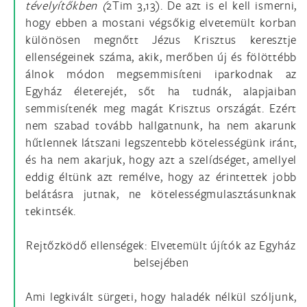
tévelyítőkben (
2Tim 3,13). De azt is el kell ismerni,
hogy ebben a mostani végsőkig elvetemült korban
különösen megnőtt Jézus Krisztus keresztje
ellenségeinek száma, akik, merőben új és fölöttébb
álnok módon megsemmisíteni iparkodnak az
Egyház életerejét, sőt ha tudnák, alapjaiban
semmisítenék meg magát Krisztus országát. Ezért
nem szabad tovább hallgatnunk, ha nem akarunk
hűtlennek látszani legszentebb kötelességünk iránt,
és ha nem akarjuk, hogy azt a szelídséget, amellyel
eddig éltünk azt remélve, hogy az érintettek jobb
belátásra jutnak, ne kötelességmulasztásunknak
tekintsék.
Rejtőzködő ellenségek: Elvetemült újítók az Egyház
belsejében
Ami legkivált sürgeti, hogy haladék nélkül szóljunk,