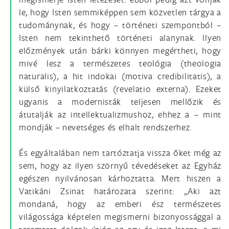
le, hogy Isten semmiképpen sem közvetlen tárgya a
tudománynak, és hogy – történeti szempontból –
Isten nem tekinthető történeti alanynak. Ilyen
előzmények után bárki könnyen megértheti, hogy
mivé lesz a természetes teológia (theologia
naturalis), a hit indokai (motiva credibilitatis), a
külső kinyilatkoztatás (revelatio externa). Ezeket
ugyanis a modernisták teljesen mellőzik és
átutalják az intellektualizmushoz, ehhez a – mint
mondják – nevetséges és elhalt rendszerhez.
És egyáltalában nem tartóztatja vissza őket még az
sem, hogy az ilyen szörnyű tévedéseket az Egyház
egészen nyilvánosan kárhoztatta. Mert hiszen a
Vatikáni Zsinat határozata szerint: „Aki azt
mondaná, hogy az emberi ész természetes
világossága képtelen megismerni bizonyossággal a