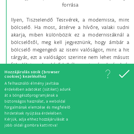
forrása
Ilyen, Tisztelendő Testvérek, a modernista, mint
bölcselő. Ha most, áttérve a hívőre, valaki tudni
akarja, miben különbözik ez a modernistáknál a
bölcselőtől, meg kell jegyeznünk, hogy ámbár a
bölcselő megengedi az isteni valóságot, mint a hit
tárgyát, ezt a valóságot szerinte nem lehet másutt
föltalálni, csak a hívő lelkében, mint érzelmének és
érzékletének tárgyát, tehát ez sem lépi át a
Hozzájárulás sütik (browser
cookies) kezeléséhez
tünemények határát: hogy aztán az létezik-e ezen
A felhasználói élmény javítása
érzésen vagy érzékleten kívül, azt a bölcselő
érdekében adatokat (sütiket) adunk
elhallgatja és el is hanyagolja. Viszont a modernista
át a böngészőprogramjának a
biztonságos használat, a weboldal
hívőre nézve biztos és kétségtelen, hogy az isteni
forgalmának elemzése és megfelelő
valóság csakugyan önmagában létezik, és
hirdetések nyújtása érdekében.
egyáltalán nem függ a hívőtől. Ha most
Kérjük, adja ehhez hozzájárulását a
megkérdezzük, min alapszik végeredményben a
jobb oldali gombra kattintva!
hívőnek ez a bizonyossága, azt felelik: minden