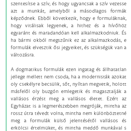
szentesítse a szív; és hogy ugyancsak a szív vezesse
azt a munkát, amelyből a másodlagos formák
képződnek. Ebből következik, hogy e formuláknak,
hogy vitálisak legyenek, a hithez és a hívőhöz
egyaránt és maradandóan kell alkalmazkodniuk. És
ha bármi okból megszűnik ez az alkalmazkodás, e
formulák elvesztik ősi jegyeiket, és szükségük van a
változásra.
A dogmatikus formulák ezen ingatag és állhatatlan
jellege mellett nem csoda, ha a modernisták azokat
oly csekélyre becsülik, sőt, nyíltan megvetik, holott
másfelől oly buzgón emlegetik és magasztalják a
vallásos érzést meg a vallásos életet. Ezért az
Egyházat is a legmerészebben megróják, mintha az
rossz útra tévedt volna, mintha nem különböztetné
meg a formulák külső jelentésétől vallásos és
erkölcsi értelmüket, és mintha meddő munkával s