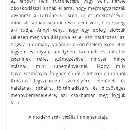
az emberi nem történetébe vagy sem, miféle
okoskodással jutnak el arra, hogy megmagyarázzák
ugyanezt a történetet Isten teljes mellőzésével,
mint aki abban semmi részt nem vett, értse meg,
aki tudja. Annyi tény, hogy egy dolog előttük
teljesen meg van állapítva és el van határozva: az,
hogy a tudomány, valamint a történelem istentelen
legyen és olyan, amelyben Istennek és minden
isteninek teljes száműzésével nincsen helye
másnak, mint tüneményeknek. Hogy mily
következmények folynak ebből a lehetetlen tanból
Krisztus legszentebb személyére, életének és
halálának titkaira, föltámadására és dicsőséges
mennybemenetelére, azt csakhamar meg fogjuk
látni.
A modernisták vitális immanenciája