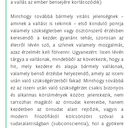
a vallás az ember bensejére korlátozódik).
Minthogy továbbá bármely vitális jelenségnek –
aminek a vallást is tekintik – első kiinduló pontja
valamely szükségletben vagy ösztönszerű érzésben
keresendő: a kezdet gyanánt tehát, szorosan az
életről lévén szó, a szívnek valamely mozgalmát,
azaz érzelmét kell fölvenni. Ugyanezért: Isten lévén
tárgya a vallásnak, mindebből az következik, hogy a
hit, mely kezdete és alapja bármely vallásnak,
valamely benső érzésbe helyezendő, amely az isteni
után való szükségérzetből fakad. Minthogy továbbá
ez az isteni után való szükségérzet csakis bizonyos
és alkalmas körülmények között jelentkezik, nem
tartozhat magától az öntudat kereteibe, hanem
kezdetben az öntudat alatt rejtőzik, vagyis a
modern filozófiától kölcsönzött szóval: a
tudatalattiságban (subconscientia), hol a gyökere