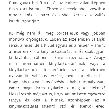
önmagának belső oka, és az embert valamiképpen
összeköti Istennel. Ebben az értelemben veszik a
modernisták a hitet és ebben keresik a vallás
kiindulópontjait.
Itt még nem áll meg bölcseletük vagy jobban
mondva őrjöngésük. Ebben az érzelemben találják
tehát a hitet; de a hittel együtt és a hitben – amint
a hitet értik – a kinyilatkoztatást is. És csakugyan:
ki kívánhat többet a kinyilatkoztatásról? Avagy
nem mondhatjuk kinyilatkoztatásnak vagy a
kinyilatkoztatás kezdetének azt a lélekben
nyilvánuló vallásos érzést, nem mondhatjuk-e,
hogy ebben a vallásos érzésben, habár homályosan,
ismét maga Isten nyilatkozik meg a léleknek?
Hozzáteszik még azt is, hogy amint Isten egyszerre
tárgya és oka a hitnek, azonképpen az a
kinyilatkoztatás Istenről szól és Istentől ered,