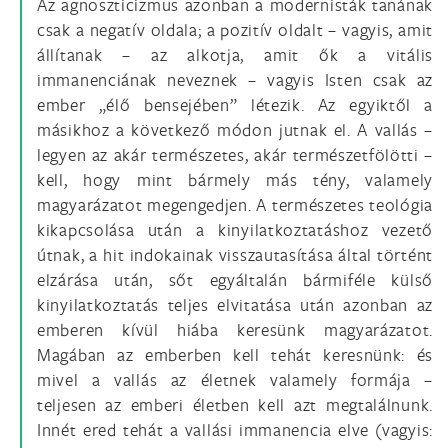
Az agnoszticizmus azonban a modernisták tanának
csak a negatív oldala; a pozitív oldalt – vagyis, amit
állítanak – az alkotja, amit ők a vitális
immanenciának neveznek – vagyis Isten csak az
ember „élő bensejében” létezik. Az egyiktől a
másikhoz a következő módon jutnak el. A vallás –
legyen az akár természetes, akár természetfölötti –
kell, hogy mint bármely más tény, valamely
magyarázatot megengedjen. A természetes teológia
kikapcsolása után a kinyilatkoztatáshoz vezető
útnak, a hit indokainak visszautasítása által történt
elzárása után, sőt egyáltalán bármiféle külső
kinyilatkoztatás teljes elvitatása után azonban az
emberen kívül hiába keresünk magyarázatot.
Magában az emberben kell tehát keresnünk: és
mivel a vallás az életnek valamely formája –
teljesen az emberi életben kell azt megtalálnunk.
Innét ered tehát a vallási immanencia elve (vagyis: