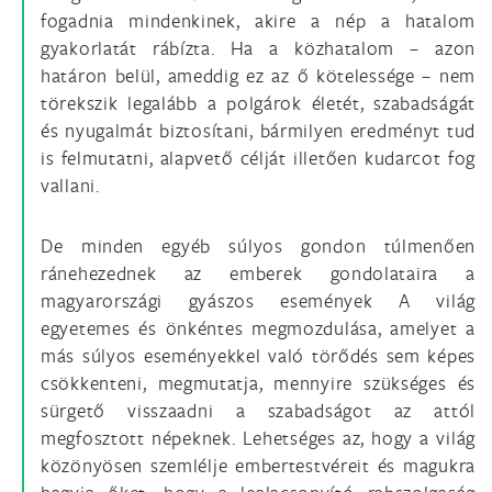
fogadnia mindenkinek, akire a nép a hatalom
gyakorlatát rábízta. Ha a közhatalom – azon
határon belül, ameddig ez az ő kötelessége – nem
törekszik legalább a polgárok életét, szabadságát
és nyugalmát biztosítani, bármilyen eredményt tud
is felmutatni, alapvető célját illetően kudarcot fog
vallani.
De minden egyéb súlyos gondon túlmenően
ránehezednek az emberek gondolataira a
magyarországi gyászos események A világ
egyetemes és önkéntes megmozdulása, amelyet a
más súlyos eseményekkel való törődés sem képes
csökkenteni, megmutatja, mennyire szükséges és
sürgető visszaadni a szabadságot az attól
megfosztott népeknek. Lehetséges az, hogy a világ
közönyösen szemlélje embertestvéreit és magukra