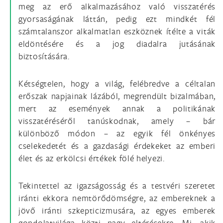
meg az erő alkalmazásához való visszatérés
gyorsaságának láttán, pedig ezt mindkét fél
számtalanszor alkalmatlan eszköznek ítélte a viták
eldöntésére és a jog diadalra jutásának
biztosítására.
Kétségtelen, hogy a világ, felébredve a céltalan
erőszak napjainak lázából, megrendült bizalmában,
mert az események annak a politikának
visszatéréséről tanúskodnak, amely – bár
különböző módon – az egyik fél önkényes
cselekedetét és a gazdasági érdekeket az emberi
élet és az erkölcsi értékek fölé helyezi.
Tekintettel az igazságosság és a testvéri szeretet
iránti ekkora nemtörődömségre, az embereknek a
jövő iránti szkepticizmusára, az egyes emberek
gondolatvilága közti nagy eltérésekre, Mi, akik