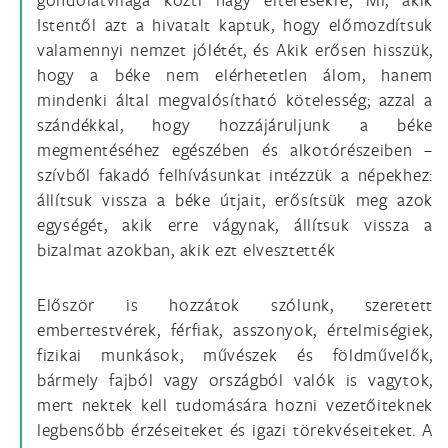
Istentől azt a hivatalt kaptuk, hogy előmozdítsuk
valamennyi nemzet jólétét, és Akik erősen hisszük,
hogy a béke nem elérhetetlen álom, hanem
mindenki által megvalósítható kötelesség; azzal a
szándékkal, hogy hozzájáruljunk a béke
megmentéséhez egészében és alkotórészeiben –
szívből fakadó felhívásunkat intézzük a népekhez:
állítsuk vissza a béke útjait, erősítsük meg azok
egységét, akik erre vágynak, állítsuk vissza a
bizalmat azokban, akik ezt elvesztették
Először is hozzátok szólunk, szeretett
embertestvérek, férfiak, asszonyok, értelmiségiek,
fizikai munkások, művészek és földművelők,
bármely fajból vagy országból valók is vagytok,
mert nektek kell tudomására hozni vezetőiteknek
legbensőbb érzéseiteket és igazi törekvéseiteket. A