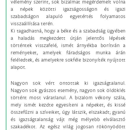
vélemény szerint, sok bizalmat megérdemelt volna
a népek közötti igazságosságon és igazi
szabadságon alapuló egyetértés folyamatos
visszaállítása terén.
Ki tagadhatná, hogy a béke és a szabadság ügyében
a haladás megkezdett útján jelentős lépések
történtek visszafelé, ismét árnyékba borítván a
reményeket, amelyek fáradságos munka árán
feléledtek, és amelyekre sokféle bizonyíték nyújtott
alapot.
Nagyon sok vért ontottak ki igazságtalanul.
Nagyon sok gyászos esemény, nagyon sok öldöklés
történt most váratlanul. A bizalom vékony szála,
mely ismét kezdte egyesíteni a népeket, és kissé
összefűzni a szíveiket, úgy látszik, elszakadt; gyanú
és igazságtalanság vájt még mélyebb elválasztó
szakadékot. Az egész világ jogosan rökönyödött