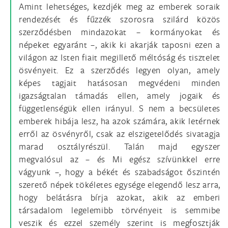
Amint lehetséges, kezdjék meg az emberek soraik
rendezését és fűzzék szorosra szilárd közös
szerződésben mindazokat – kormányokat és
népeket egyaránt –, akik ki akarják taposni ezen a
világon az Isten fiait megillető méltóság és tisztelet
ösvényeit. Ez a szerződés legyen olyan, amely
képes tagjait hatásosan megvédeni minden
igazságtalan támadás ellen, amely jogaik és
függetlenségük ellen irányul. S nem a becsületes
emberek hibája lesz, ha azok számára, akik letérnek
erről az ösvényről, csak az elszigetelődés sivatagja
marad osztályrészül. Talán majd egyszer
megvalósul az – és Mi egész szívünkkel erre
vágyunk –, hogy a békét és szabadságot őszintén
szerető népek tökéletes egysége elegendő lesz arra,
hogy belátásra bírja azokat, akik az emberi
társadalom legelemibb törvényeit is semmibe
veszik és ezzel személy szerint is megfosztják