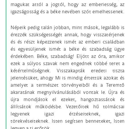
magukat attól a jogtól, hogy az emberiesség, az
igazságosság és a béke nevében szót emelhessenek.
Népeik pedig talán jobban, mint mások, legalább is
érezzék szükségességét annak, hogy visszatérjenek
és és részt képezzenek ismét az emberi családban
és egyesüljenek ismét a béke és szabadság ügye
érdekében. Béke, szabadság! Eljött az óra, amikor
ezek a súlyos szavak nem engednek többé teret a
kétértelműségnek. Visszakapták eredeti tiszta
jelentésüket, ahogy Mi is mindig értettük azokat és
amelyet a természet törvényeiből és a Teremtő
akaratának megnyilvánulásából vontak le. Újra és
újra mondjátok el ezeket, hangoztassátok és
állítsátok működésbe. Vezetőitek hű tolmácsai
legyenek igazi érzéseiteknek, igazi
törekvéseiteknek. Isten segítsen benneteket, Isten
legyen a ti erőtök.