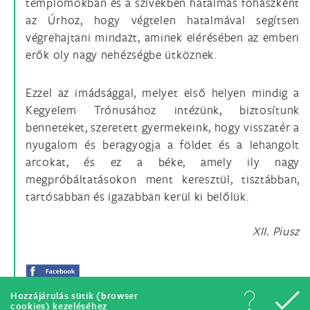
templomokban és a szívekben hatalmas fohászként
az Úrhoz, hogy végtelen hatalmával segítsen
végrehajtani mindazt, aminek elérésében az emberi
erők oly nagy nehézségbe ütköznek.
Ezzel az imádsággal, melyet első helyen mindig a
Kegyelem Trónusához intézünk, biztosítunk
benneteket, szeretett gyermekeink, hogy visszatér a
nyugalom és beragyogja a földet és a lehangolt
arcokat, és ez a béke, amely ily nagy
megpróbáltatásokon ment keresztül, tisztábban,
tartósabban és igazabban kerül ki belőlük.
XII. Piusz
Hozzájárulás sütik (browser
cookies) kezeléséhez