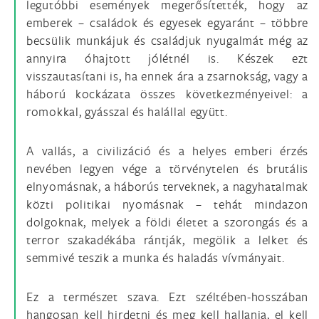
legutóbbi események megerősítették, hogy az
emberek – családok és egyesek egyaránt – többre
becsülik munkájuk és családjuk nyugalmát még az
annyira óhajtott jólétnél is. Készek ezt
visszautasítani is, ha ennek ára a zsarnokság, vagy a
háború kockázata összes következményeivel: a
romokkal, gyásszal és halállal együtt.
A vallás, a civilizáció és a helyes emberi érzés
nevében legyen vége a törvénytelen és brutális
elnyomásnak, a háborús terveknek, a nagyhatalmak
közti politikai nyomásnak – tehát mindazon
dolgoknak, melyek a földi életet a szorongás és a
terror szakadékába rántják, megölik a lelket és
semmivé teszik a munka és haladás vívmányait.
Ez a természet szava. Ezt széltében-hosszában
hangosan kell hirdetni és meg kell hallania, el kell