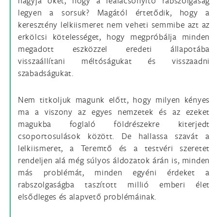
hagyja őket, hogy a lealacsonyító rabszolgaság
legyen a sorsuk? Magától értetődik, hogy a
keresztény lelkiismeret nem veheti semmibe azt az
erkölcsi kötelességet, hogy megpróbálja minden
megadott eszközzel eredeti állapotába
visszaállítani méltóságukat és visszaadni
szabadságukat.
Nem titkoljuk magunk előtt, hogy milyen kényes
ma a viszony az egyes nemzetek és az ezeket
magukba foglaló földrészekre kiterjedt
csoportosulások között. De hallassa szavát a
lelkiismeret, a Teremtő és a testvéri szeretet
rendeljen alá még súlyos áldozatok árán is, minden
más problémát, minden egyéni érdeket a
rabszolgaságba taszított millió emberi élet
elsődleges és alapvető problémáinak.