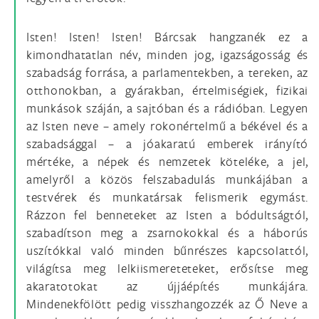
Isten! Isten! Isten! Bárcsak hangzanék ez a
kimondhatatlan név, minden jog, igazságosság és
szabadság forrása, a parlamentekben, a tereken, az
otthonokban, a gyárakban, értelmiségiek, fizikai
munkások száján, a sajtóban és a rádióban. Legyen
az Isten neve – amely rokonértelmű a békével és a
szabadsággal – a jóakaratú emberek irányító
mértéke, a népek és nemzetek köteléke, a jel,
amelyről a közös felszabadulás munkájában a
testvérek és munkatársak felismerik egymást.
Rázzon fel benneteket az Isten a bódultságtól,
szabadítson meg a zsarnokokkal és a háborús
uszítókkal való minden bűnrészes kapcsolattól,
világítsa meg lelkiismereteteket, erősítse meg
akaratotokat az újjáépítés munkájára.
Mindenekfölött pedig visszhangozzék az Ő Neve a