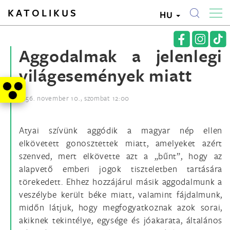
KATOLIKUS
HU
Aggodalmak a jelenlegi
világesemények miatt
1956. november 10., szombat 12:00
Atyai szívünk aggódik a magyar nép ellen
elkövetett gonosztettek miatt, amelyeket azért
szenved, mert elkövette azt a „bűnt”, hogy az
alapvető emberi jogok tiszteletben tartására
törekedett. Ehhez hozzájárul másik aggodalmunk a
veszélybe került béke miatt, valamint fájdalmunk,
midőn látjuk, hogy megfogyatkoznak azok sorai,
akiknek tekintélye, egysége és jóakarata, általános