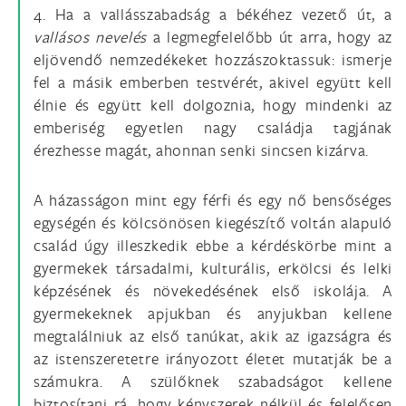
4. Ha a vallásszabadság a békéhez vezető út, a
vallásos nevelés
a legmegfelelőbb út arra, hogy az
eljövendő nemzedékeket hozzászoktassuk: ismerje
fel a másik emberben testvérét, akivel együtt kell
élnie és együtt kell dolgoznia, hogy mindenki az
emberiség egyetlen nagy családja tagjának
érezhesse magát, ahonnan senki sincsen kizárva.
A házasságon mint egy férfi és egy nő bensőséges
egységén és kölcsönösen kiegészítő voltán alapuló
család úgy illeszkedik ebbe a kérdéskörbe mint a
gyermekek társadalmi, kulturális, erkölcsi és lelki
képzésének és növekedésének első iskolája. A
gyermekeknek apjukban és anyjukban kellene
megtalálniuk az első tanúkat, akik az igazságra és
az istenszeretetre irányozott életet mutatják be a
számukra. A szülőknek szabadságot kellene
biztosítani rá, hogy kényszerek nélkül és felelősen