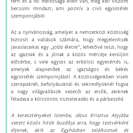
férfi és a nő méltósága ellen van, meg kell viszont
becsülni mindazt, ami pozitív a civil együttélés
szempontjából.
Az a nyilvánosság, amelyet a nemzetközi közösség
biztosít a vallások számára, hogy megjelenítsék
javaslataikat egy „jobb életre”, lehetővé teszi, hogy
az igaznak és a jónak a közös mércéje kerüljön
előtérbe, s vele együtt az erkölcsi egyetértés is,
amelyek alapvetőek az igazságos és békés
együttélés szempontjából. A közösségeikben viselt
szerepüknél, befolyásuknál és tekintélyüknél fogva
a nagy világvallások vezetői az elsők, akiknek
feladata a kölcsönös tiszteletadás és a párbeszéd.
A keresztényeket Istenbe, Jézus Krisztus Atyjába
vetett közös hitük buzdítja arra, hogy testvérként
éljenek, akik az Egyházban találkoznak és