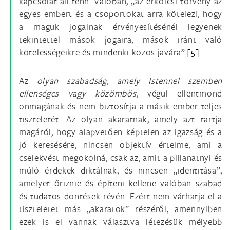
kapcsolat áll fenn. Valóban, „az erkölcsi törvény az
egyes embert és a csoportokat arra kötelezi, hogy
a maguk jogainak érvényesítésénél legyenek
tekintettel mások jogaira, mások iránt való
kötelességeikre és mindenki közös javára”.
[5]
Az
olyan szabadság, amely Istennel szemben
ellenséges vagy közömbös,
végül ellentmond
önmagának és nem biztosítja a másik ember teljes
tiszteletét. Az olyan akaratnak, amely azt tartja
magáról, hogy alapvetően képtelen az igazság és a
jó keresésére, nincsen objektív értelme, ami a
cselekvést megokolná, csak az, amit a pillanatnyi és
múló érdekek diktálnak, és nincsen „identitása”,
amelyet őriznie és építeni kellene valóban szabad
és tudatos döntések révén. Ezért nem várhatja el a
tiszteletet más „akaratok” részéről, amennyiben
ezek is el vannak választva létezésük mélyebb