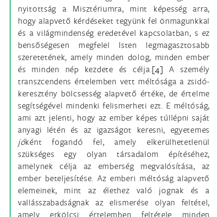
nyitottság a Misztériumra, mint képesség arra,
hogy alapvető kérdéseket tegyünk fel önmagunkkal
és a világmindenség eredetével kapcsolatban, s ez
bensőségesen megfelel Isten legmagasztosabb
szeretetének, amely minden dolog, minden ember
és minden nép kezdete és célja.
[4]
A személy
transzcendens értelemben vett méltósága a zsidó-
keresztény bölcsesség alapvető értéke, de értelme
segítségével mindenki felismerheti ezt. E méltóság,
ami azt jelenti, hogy az ember képes túllépni saját
anyagi létén és az igazságot keresni, egyetemes
jó
ként fogandó fel, amely elkerülhetetlenül
szükséges egy olyan társadalom építéséhez,
amelynek célja az emberség megvalósítása, az
ember beteljesítése. Az emberi méltóság alapvető
elemeinek, mint az élethez való jognak és a
vallásszabadságnak az elismerése olyan feltétel,
amely erkölcsi értelemben feltétele minden