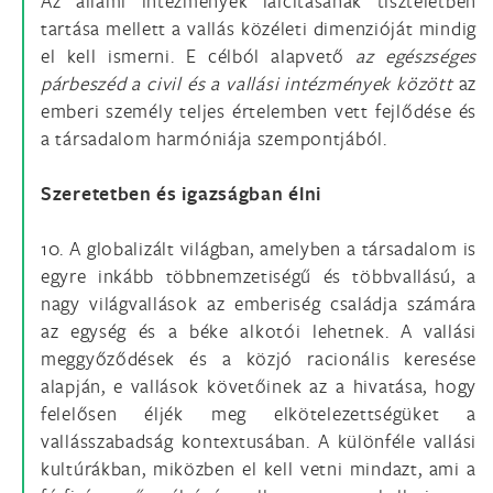
Az állami intézmények laicitásának tiszteletben
tartása mellett a vallás közéleti dimenzióját mindig
el kell ismerni. E célból alapvető
az egészséges
párbeszéd a civil és a vallási intézmények között
az
emberi személy teljes értelemben vett fejlődése és
a társadalom harmóniája szempontjából.
Szeretetben és igazságban élni
10. A globalizált világban, amelyben a társadalom is
egyre inkább többnemzetiségű és többvallású, a
nagy világvallások az emberiség családja számára
az egység és a béke alkotói lehetnek. A vallási
meggyőződések és a közjó racionális keresése
alapján, e vallások követőinek az a hivatása, hogy
felelősen éljék meg elkötelezettségüket a
vallásszabadság kontextusában. A különféle vallási
kultúrákban, miközben el kell vetni mindazt, ami a