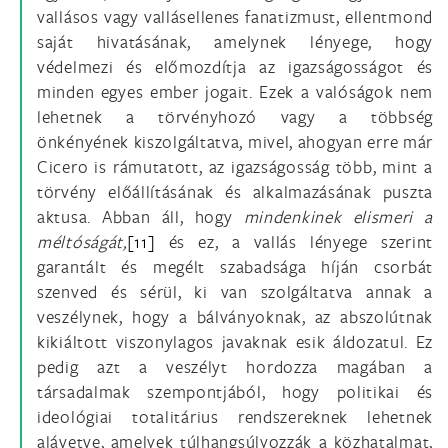
vallásos vagy vallásellenes fanatizmust, ellentmond
saját hivatásának, amelynek lényege, hogy
védelmezi és előmozdítja az igazságosságot és
minden egyes ember jogait. Ezek a valóságok nem
lehetnek a törvényhozó vagy a többség
önkényének kiszolgáltatva, mivel, ahogyan erre már
Cicero is rámutatott, az igazságosság több, mint a
törvény előállításának és alkalmazásának puszta
aktusa. Abban áll, hogy
mindenkinek elismeri a
méltóságát,
[11]
és ez, a vallás lényege szerint
garantált és megélt szabadsága híján csorbát
szenved és sérül, ki van szolgáltatva annak a
veszélynek, hogy a bálványoknak, az abszolútnak
kikiáltott viszonylagos javaknak esik áldozatul. Ez
pedig azt a veszélyt hordozza magában a
társadalmak szempontjából, hogy politikai és
ideológiai totalitárius rendszereknek lehetnek
alávetve, amelyek túlhangsúlyozzák a közhatalmat,