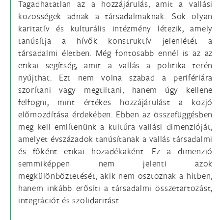
Tagadhatatlan az a hozzájárulás, amit a vallási
közösségek adnak a társadalmaknak. Sok olyan
karitatív és kulturális intézmény létezik, amely
tanúsítja a hívők konstruktív jelenlétét a
társadalmi életben. Még fontosabb ennél is az az
etikai segítség, amit a vallás a politika terén
nyújthat. Ezt nem volna szabad a perifériára
szorítani vagy megtiltani, hanem úgy kellene
felfogni, mint értékes hozzájárulást a közjó
előmozdítása érdekében. Ebben az összefüggésben
meg kell említenünk a kultúra vallási dimenzióját,
amelyet évszázadok tanúsítanak a vallás társadalmi
és főként etikai hozadékaként. Ez a dimenzió
semmiképpen nem jelenti azok
megkülönböztetését, akik nem osztoznak a hitben,
hanem inkább erősíti a társadalmi összetartozást,
integrációt és szolidaritást.