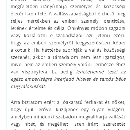
megfelelően irányíthatja személyes és közösségi
életét Isten felé. A vallásszabadságból érthető meg
teljes mértékben az emberi személy identitása,
létének értelme és célja. Önkényes módon tagadni
vagy korlátozni e szabadságot azt jelenti ezért,
hogy az emberi személyről leegyszerűsített képet
alkotunk. Ha háttérbe szorítják a vallás közösségi
szerepét, akkor a társadalom nem lesz igazságos,
mivel nem az emberi személy valódi természetéhez
van viszonyítva. Ez pedig
lehetetlenné teszi az
egész emberiségre kiterjedő hiteles és tartós béke
megvalósulását.
Arra bíztatom ezért a jóakaratú férfiakat és nőket,
hogy újult erővel küzdjenek egy olyan világért,
amelyben mindenki szabadon megvallhatja vallását
vagy hitét, és megélheti Isten iránti szeretetét