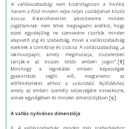
A vallásszabadság nem kizárólagosan a hívőké,
hanem a föld minden népe teljes családjának közös
kincse.
Kikerülhetetlen alkotóeleme minden
jogállamnak: nem lehet megtagadni anélkül, hogy
ezzel egyidejűleg ne szenvedne csorbát minden
alapvető jog és szabadság, mivel a vallásszabadság
ezeknek a szintézise és csúcsa. A vallásszabadság „a
lakmuszpapír, amely megmutatja, tiszteletben
tartják-e az összes többi emberi jogot”.
[8]
Minthogy a leginkább emberi képességek
gyakorlását segíti elő, megteremti az
előfeltételeket ahhoz a
sokoldalú fejlődéshez,
amely az emberi személy teljességére vonatkozik,
annak egységében és minden dimenziójában.
[9]
A vallás nyilvános dimenziója
6.
A vallásszabadság, minden más szabadsághoz