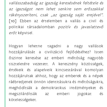
vallásszabadság az igazság keresésének feltétele és
az igazságot nem lehet senkire sem erőszakkal
rákényszeríteni, csak „az igazság saját erejével”.
[10]
Ebben az értelemben a vallás a civil és
politikai társadalomban
pozitív és javaslattevő
erőt
képvisel.
Hogyan lehetne tagadni a nagy vallások
hozzájárulását a civilizáció fejlődéséhez? Isten
őszinte keresése az emberi méltóság nagyobb
tiszteletére vezetett. A keresztény közösségek,
értékeik és alapelveik kincsestárával komolyan
hozzájárultak ahhoz, hogy az emberek és a népek
ráébredjenek önnön identitásukra és méltóságukra,
meghódítsák a demokratikus intézményeket és
megszilárdítsák az emberi jogokat és
kötelességeket.