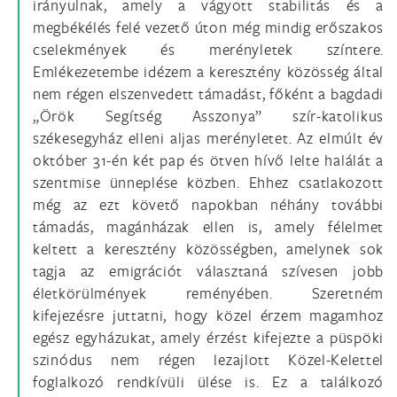
irányulnak, amely a vágyott stabilitás és a
megbékélés felé vezető úton még mindig erőszakos
cselekmények és merényletek színtere.
Emlékezetembe idézem a keresztény közösség által
nem régen elszenvedett támadást, főként a bagdadi
„Örök Segítség Asszonya” szír-katolikus
székesegyház elleni aljas merényletet. Az elmúlt év
október 31-én két pap és ötven hívő lelte halálát a
szentmise ünneplése közben. Ehhez csatlakozott
még az ezt követő napokban néhány további
támadás, magánházak ellen is, amely félelmet
keltett a keresztény közösségben, amelynek sok
tagja az emigrációt választaná szívesen jobb
életkörülmények reményében. Szeretném
kifejezésre juttatni, hogy közel érzem magamhoz
egész egyházukat, amely érzést kifejezte a püspöki
szinódus nem régen lezajlott Közel-Kelettel
foglalkozó rendkívüli ülése is. Ez a találkozó