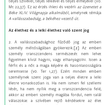
teljes szívével, teljes lelkével és teljes elméjével (vö.
Mt 22,37). Ez az érzés ihleti és vezérli
az üzenetet a
Béke XLIV. Világnapja alkalmából,
amelynek témája
A vallásszabadság, a békéhez vezető út.
Az élethez és a lelki élethez való szent jog
2. A vallásszabadsághoz fűződő jog az emberi
személy méltóságában gyökerezik.
[2]
Az emberi
személy transzcendens természetét nem lehet
figyelmen kívül hagyni, vagy elhanyagolni. Isten a
férfit és a nőt a maga képére és hasonlatosságára
teremtette (vö. Ter 1,27). Ezért minden emberi
személynek szent joga van a teljes életre a lelki
életre vonatkozóan is. Ha nem ismeri fel szellemi
létét, ha nem nyílik meg a transzcendencia felé,
akkor az emberi személy magába fordul, nem talál
válaszokat a szívében rejlő kérdésekre az élet