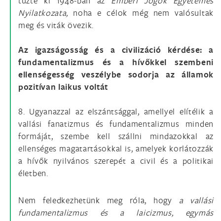
tűzte ki 1948-ban az
Emberi Jogok Egyetemes
Nyilatkozata,
noha e célok még nem valósultak
meg és viták övezik.
Az igazságosság és a civilizáció kérdése: a
fundamentalizmus és a hívőkkel szembeni
ellenségesség veszélybe sodorja az államok
pozitívan laikus voltát
8. Ugyanazzal az elszántsággal, amellyel elítélik a
vallási fanatizmus és fundamentalizmus minden
formáját, szembe kell szállni mindazokkal az
ellenséges magatartásokkal is, amelyek korlátozzák
a hívők nyilvános szerepét a civil és a politikai
életben.
Nem feledkezhetünk meg róla, hogy
a vallási
fundamentalizmus és a laicizmus, egymás