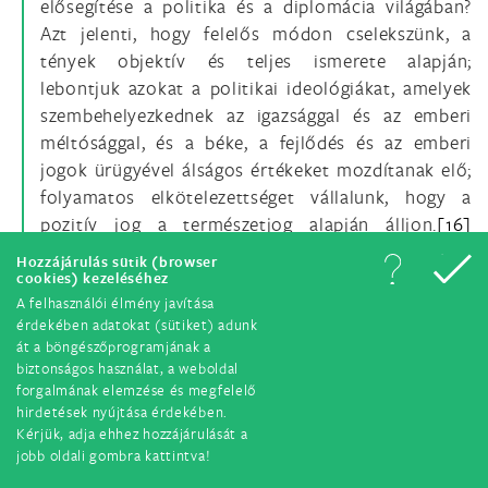
elősegítése a politika és a diplomácia világában?
Azt jelenti, hogy felelős módon cselekszünk, a
tények objektív és teljes ismerete alapján;
lebontjuk azokat a politikai ideológiákat, amelyek
szembehelyezkednek az igazsággal és az emberi
méltósággal, és a béke, a fejlődés és az emberi
jogok ürügyével álságos értékeket mozdítanak elő;
folyamatos elkötelezettséget vállalunk, hogy a
pozitív jog a természetjog alapján álljon.
[16]
Mindez szükséges és egybevág az emberi személy
Hozzájárulás sütik (browser
értékének és méltóságának tiszteletben tartásával,
cookies) kezeléséhez
A felhasználói élmény javítása
amint ezt megállapította az
Egyesült Nemzetek
érdekében adatokat (sütiket) adunk
Szövetségének Chartája
1945-ben, amely felsorolja
át a böngészőprogramjának a
az alapvető egyetemes erkölcsi értékeket és
biztonságos használat, a weboldal
alapelveket a törvények, az intézmények, az emberi
forgalmának elemzése és megfelelő
hirdetések nyújtása érdekében.
együttélést szabályozó rendszerek szempontjából,
Kérjük, adja ehhez hozzájárulását a
nemzeti és nemzetközi szinten.
jobb oldali gombra kattintva!