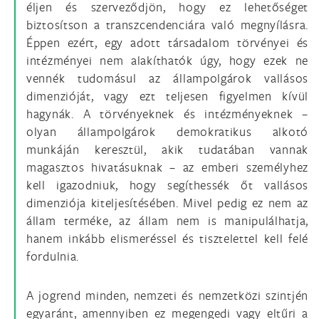
éljen és szerveződjön, hogy ez lehetőséget
biztosítson a transzcendenciára való megnyílásra.
Éppen ezért, egy adott társadalom törvényei és
intézményei nem alakíthatók úgy, hogy ezek ne
vennék tudomásul az állampolgárok vallásos
dimenzióját, vagy ezt teljesen figyelmen kívül
hagynák. A törvényeknek és intézményeknek –
olyan állampolgárok demokratikus alkotó
munkáján keresztül, akik tudatában vannak
magasztos hivatásuknak – az emberi személyhez
kell igazodniuk, hogy segíthessék őt vallásos
dimenziója kiteljesítésében. Mivel pedig ez nem az
állam terméke, az állam nem is manipulálhatja,
hanem inkább elismeréssel és tisztelettel kell felé
fordulnia.
A jogrend minden, nemzeti és nemzetközi szintjén
egyaránt, amennyiben ez megengedi vagy eltűri a