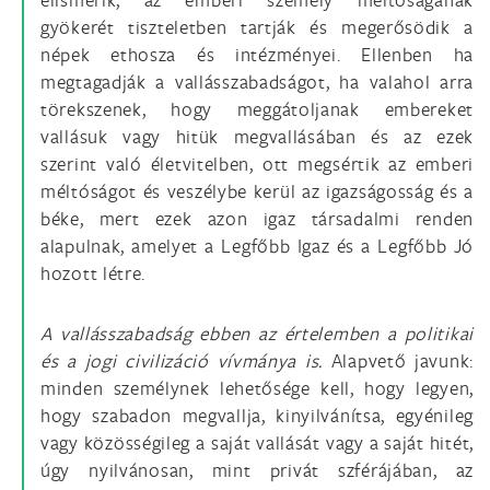
gyökerét tiszteletben tartják és megerősödik a
népek ethosza és intézményei. Ellenben ha
megtagadják a vallásszabadságot, ha valahol arra
törekszenek, hogy meggátoljanak embereket
vallásuk vagy hitük megvallásában és az ezek
szerint való életvitelben, ott megsértik az emberi
méltóságot és veszélybe kerül az igazságosság és a
béke, mert ezek azon igaz társadalmi renden
alapulnak, amelyet a Legfőbb Igaz és a Legfőbb Jó
hozott létre.
A vallásszabadság ebben az értelemben a politikai
és a jogi civilizáció vívmánya is.
Alapvető javunk:
minden személynek lehetősége kell, hogy legyen,
hogy szabadon megvallja, kinyilvánítsa, egyénileg
vagy közösségileg a saját vallását vagy a saját hitét,
úgy nyilvánosan, mint privát szférájában, az