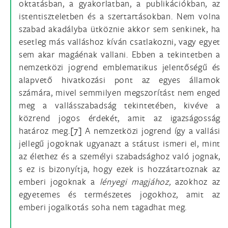
oktatásban, a gyakorlatban, a publikációkban, az
istentiszteletben és a szertartásokban. Nem volna
szabad akadályba ütköznie akkor sem senkinek, ha
esetleg más valláshoz kíván csatlakozni, vagy egyet
sem akar magáénak vallani. Ebben a tekintetben a
nemzetközi jogrend emblematikus jelentőségű és
alapvető hivatkozási pont az egyes államok
számára, mivel semmilyen megszorítást nem enged
meg a vallásszabadság tekintetében, kivéve a
közrend jogos érdekét, amit az igazságosság
határoz meg.
[7]
A nemzetközi jogrend így a vallási
jellegű jogoknak ugyanazt a státust ismeri el, mint
az élethez és a személyi szabadsághoz való jognak,
s ez is bizonyítja, hogy ezek is hozzátartoznak az
emberi jogoknak a
lényegi magjához,
azokhoz az
egyetemes és természetes jogokhoz, amit az
emberi jogalkotás soha nem tagadhat meg.