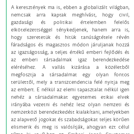
A keresztények ma is, ebben a globalizált világban,
nemcsak arra kaptak meghívást, hogy civil,
gazdasági és politikai értelemben felelős
elkötelezettséggel ténykedjenek, hanem arra is,
hogy szeretetük és hitük tanúságtétele révén
fáradságos és magasztos módon járuljanak hozzá
az igazságosság, a teljes értékű emberi fejlődés és
az emberi társadalmak igaz berendezkedése
eléréséhez. A vallás kizárása a közéletből
megfosztja a társadalmat egy olyan fontos
területtől, mely a transzcendencia felé nyitja meg
az embert. E nélkül az elemi tapasztalat nélkül igen
nehéz a társadalmakat egyetemes etikai elvek
irányába vezetni és nehéz lesz olyan nemzeti és
nemzetközi berendezkedést kialakítani, amelyekben
az alapvető jogokat és szabadságokat teljes körűen
elismerik és meg is valósítják, ahogyan ezt célul