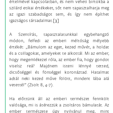
értelmével kapcsolatban, és nem veheti birtokba a
szilárd etikai értékeket, sőt nem tapasztalhatja meg
az igazi szabadságot sem, és így nem építhet
igazságos társadalmat.
[3]
A Szentírás, tapasztalatunkkal egybehangzó
módon, felfedi az emberi méltóság mélyebb
értékét: „Bámulom az eget, kezed művét, a holdat
és a csillagokat, amelyeket te alkottál. Mi az ember,
hogy megemlékezel róla, az ember fia, hogy gondot
viselsz reá? Majdnem isteni lénnyé tetted,
dicsőséggel és fönséggel koronáztad. Hatalmat
adtál neki kezed műve fölött, mindent lába alá
vetettél” (Zsolt 8, 4-7).
Ha előttünk áll az emberi természet fennkölt
valósága, mi is átérezzük a zsoltáros bámulatát. Az
ember természete úgy nyilvánul meg, mint