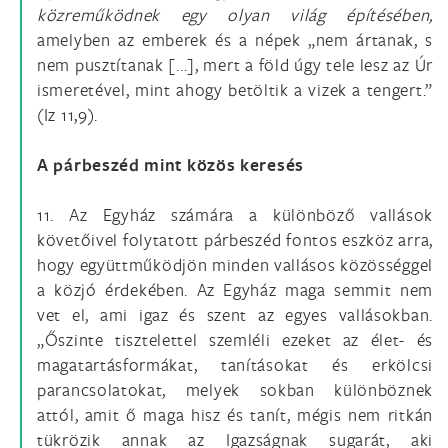
közreműködnek egy olyan világ építésében,
amelyben az emberek és a népek „nem ártanak, s
nem pusztítanak [...], mert a föld úgy tele lesz az Úr
ismeretével, mint ahogy betöltik a vizek a tengert.”
(Iz 11,9).
A párbeszéd mint közös keresés
11. Az Egyház számára a különböző vallások
követőivel folytatott párbeszéd fontos eszköz arra,
hogy együttműködjön minden vallásos közösséggel
a közjó érdekében. Az Egyház maga semmit nem
vet el, ami igaz és szent az egyes vallásokban.
„Őszinte tisztelettel szemléli ezeket az élet- és
magatartásformákat, tanításokat és erkölcsi
parancsolatokat, melyek sokban különböznek
attól, amit ő maga hisz és tanít, mégis nem ritkán
tükrözik annak az Igazságnak sugarát, aki