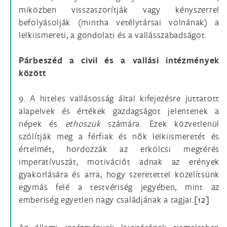
miközben visszaszorítják vagy kényszerrel
befolyásolják (mintha vetélytársai volnának) a
lelkiismereti, a gondolati és a vallásszabadságot.
Párbeszéd a civil és a vallási intézmények
között
9. A hiteles vallásosság által kifejezésre juttatott
alapelvek és értékek gazdagságot jelentenek a
népek és
ethoszuk
számára. Ezek közvetlenül
szólítják meg a férfiak és nők lelkiismeretét és
értelmét, hordozzák az erkölcsi megtérés
imperatívuszát, motivációt adnak az erények
gyakorlására és arra, hogy szeretettel közelítsünk
egymás felé a testvériség jegyében, mint az
emberiség egyetlen nagy családjának a tagjai.
[12]