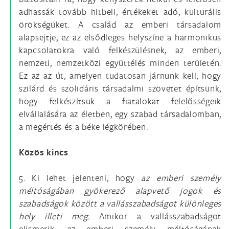
adhassák tovább hitbeli, értékeket adó, kulturális
örökségüket. A család az emberi társadalom
alapsejtje, ez az elsődleges helyszíne a harmonikus
kapcsolatokra való felkészülésnek, az emberi,
nemzeti, nemzetközi együttélés minden területén.
Ez az az út, amelyen tudatosan járnunk kell, hogy
szilárd és szolidáris társadalmi szövetet építsünk,
hogy felkészítsük a fiatalokat felelősségeik
elvállalására az életben, egy szabad társadalomban,
a megértés és a béke légkörében.
Közös kincs
5. Ki lehet jelenteni, hogy
az emberi személy
méltóságában gyökerező alapvető jogok és
szabadságok között a vallásszabadságot különleges
hely illeti meg.
Amikor a vallásszabadságot
elismerik, az emberi személy méltóságának