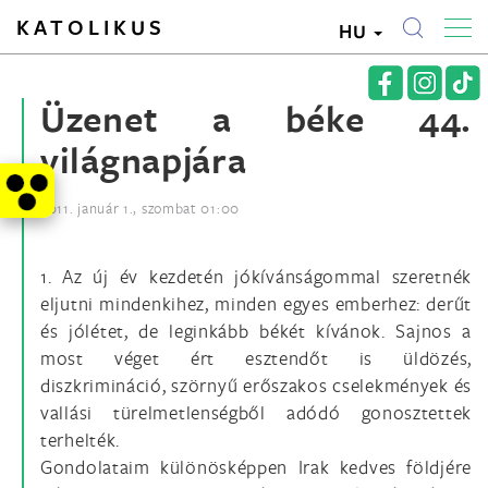
KATOLIKUS
HU
Üzenet a béke 44.
világnapjára
2011. január 1., szombat 01:00
1. Az új év kezdetén jókívánságommal szeretnék
eljutni mindenkihez, minden egyes emberhez: derűt
és jólétet, de leginkább békét kívánok. Sajnos a
most véget ért esztendőt is üldözés,
diszkrimináció, szörnyű erőszakos cselekmények és
vallási türelmetlenségből adódó gonosztettek
terhelték.
Gondolataim különösképpen Irak kedves földjére