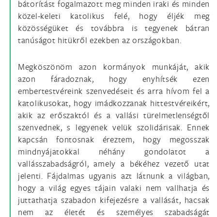
bátorítást fogalmazott meg minden iraki és minden
közel-keleti katolikus felé, hogy éljék meg
közösségüket és továbbra is tegyenek bátran
tanúságot hitükről ezekben az országokban.
Megköszönöm azon kormányok munkáját, akik
azon fáradoznak, hogy enyhítsék ezen
embertestvéreink szenvedéseit és arra hívom fel a
katolikusokat, hogy imádkozzanak hittestvéreikért,
akik az erőszaktól és a vallási türelmetlenségtől
szenvednek, s legyenek velük szolidárisak. Ennek
kapcsán fontosnak éreztem, hogy megosszak
mindnyájatokkal néhány gondolatot a
vallásszabadságról, amely a békéhez vezető utat
jelenti. Fájdalmas ugyanis azt látnunk a világban,
hogy a világ egyes tájain valaki nem vallhatja és
juttathatja szabadon kifejezésre a vallását, hacsak
nem az életét és személyes szabadságát