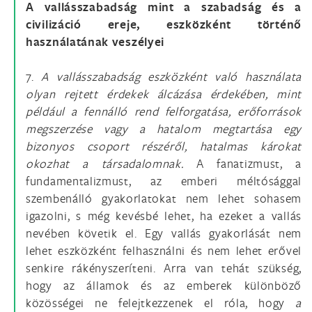
A vallásszabadság mint a szabadság és a
civilizáció ereje, eszközként történő
használatának veszélyei
7.
A vallásszabadság eszközként való használata
olyan rejtett érdekek álcázása érdekében, mint
például a fennálló rend felforgatása, erőforrások
megszerzése vagy a hatalom megtartása egy
bizonyos csoport részéről, hatalmas károkat
okozhat a társadalomnak.
A fanatizmust, a
fundamentalizmust, az emberi méltósággal
szembenálló gyakorlatokat nem lehet sohasem
igazolni, s még kevésbé lehet, ha ezeket a vallás
nevében követik el. Egy vallás gyakorlását nem
lehet eszközként felhasználni és nem lehet erővel
senkire rákényszeríteni. Arra van tehát szükség,
hogy az államok és az emberek különböző
közösségei ne felejtkezzenek el róla, hogy
a