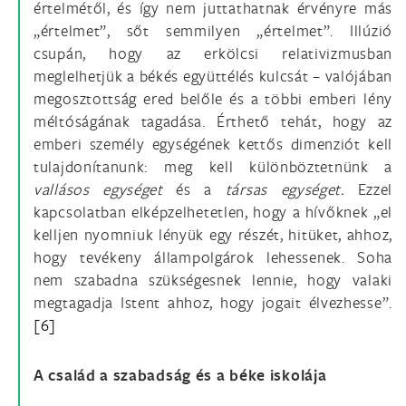
értelmétől, és így nem juttathatnak érvényre más
„értelmet”, sőt semmilyen „értelmet”. Illúzió
csupán, hogy az erkölcsi relativizmusban
meglelhetjük a békés együttélés kulcsát – valójában
megosztottság ered belőle és a többi emberi lény
méltóságának tagadása. Érthető tehát, hogy az
emberi személy egységének kettős dimenziót kell
tulajdonítanunk: meg kell különböztetnünk a
vallásos egységet
és a
társas egységet.
Ezzel
kapcsolatban elképzelhetetlen, hogy a hívőknek „el
kelljen nyomniuk lényük egy részét, hitüket, ahhoz,
hogy tevékeny állampolgárok lehessenek. Soha
nem szabadna szükségesnek lennie, hogy valaki
megtagadja Istent ahhoz, hogy jogait élvezhesse”.
[6]
A család a szabadság és a béke iskolája