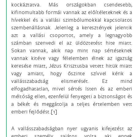
kockáztatva. Más országokban csendesebb,
kifinomultabb formái vannak az előítéleteknek és a
hívekkel és a vallási szimbólumokkal kapcsolatos
szembenállásnak. Jelenleg a keresztények jelentik
azt a vallási csoportot, amely a legnagyobb
számban szenvedi el az üldöztetést hite miatt.
Sokan vannak, akik nap mint nap sértéseknek
vannak kitéve vagy félelemben élnek az igazság
keresése miatt, Jézus Krisztusba vetett hitük miatt
vagy amiatt, hogy őszinte szívvel kérik a
vallásszabadság elismerését. Ez mind
elfogadhatatlan, mivel sértés Isten és az emberi
méltóság ellen, ezenfelül fenyegeti a biztonságot és
a békét és meggátolja a teljes értelemben vett
emberi fejlődést.
[1]
A vallásszabadságban nyer ugyanis kifejezést az
emberi személy sajátos volta, aki ennek