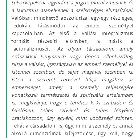
tükörképeként egyaránt a jogos pluralizmusnak és
a laicizmus alapelvének a szélsőséges elutasításai.
Valóban: mindkettő abszolutizál egy-egy részleges,
redukált látásmódot az emberi személlyel
kapcsolatban. Az első a vallási integralizmus
formáit részesíti előnyben, a másik a
racionalizmuséit.
Az olyan társadalom, amely
erőszakkal kényszeríti vagy éppen ellenkezőleg,
tiltja a vallást, igazságtalan az emberi személlyel és
Istennel szemben, de saját magával szemben is.
Isten a szeretet tervével hívja magához az
emberiséget, amely a személy teljességére
vonatkozik természetes és spirituális értelemben
is, megkívánja, hogy e tervhez ki-ki szabadon és
felelősen, teljes szívével és teljes lényével
csatlakozzon, úgy egyéni, mint közösségi szinten.
Tehát a társadalom is, úgy, mint a személy és annak
alkotó dimenzióinak kifejeződése, úgy kell, hogy