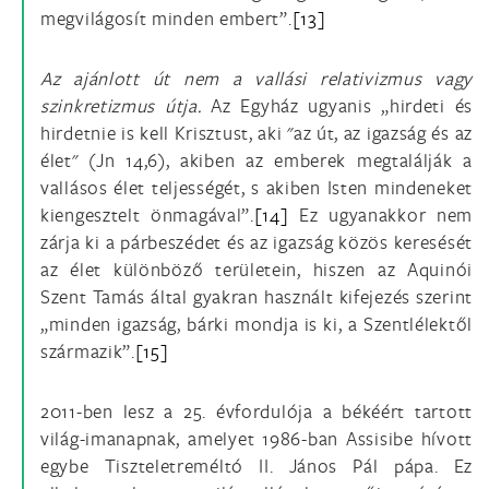
megvilágosít minden embert”.
[13]
Az ajánlott út nem a vallási relativizmus vagy
szinkretizmus útja.
Az Egyház ugyanis „hirdeti és
hirdetnie is kell Krisztust, aki "az út, az igazság és az
élet" (Jn 14,6), akiben az emberek megtalálják a
vallásos élet teljességét, s akiben Isten mindeneket
kiengesztelt önmagával”.
[14]
Ez ugyanakkor nem
zárja ki a párbeszédet és az igazság közös keresését
az élet különböző területein, hiszen az Aquinói
Szent Tamás által gyakran használt kifejezés szerint
„minden igazság, bárki mondja is ki, a Szentlélektől
származik”.
[15]
2011-ben lesz a 25. évfordulója a békéért tartott
világ-imanapnak, amelyet 1986-ban Assisibe hívott
egybe Tiszteletreméltó II. János Pál pápa. Ez