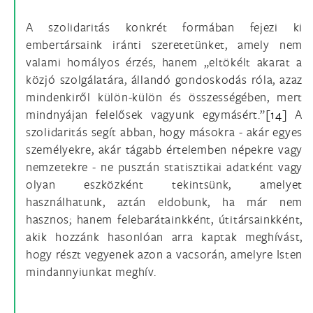
A szolidaritás konkrét formában fejezi ki
embertársaink iránti szeretetünket, amely nem
valami homályos érzés, hanem „eltökélt akarat a
közjó szolgálatára, állandó gondoskodás róla, azaz
mindenkiről külön-külön és összességében, mert
mindnyájan felelősek vagyunk egymásért.”
[14]
A
szolidaritás segít abban, hogy másokra - akár egyes
személyekre, akár tágabb értelemben népekre vagy
nemzetekre - ne pusztán statisztikai adatként vagy
olyan eszközként tekintsünk, amelyet
használhatunk, aztán eldobunk, ha már nem
hasznos; hanem felebarátainkként, útitársainkként,
akik hozzánk hasonlóan arra kaptak meghívást,
hogy részt vegyenek azon a vacsorán, amelyre Isten
mindannyiunkat meghív.