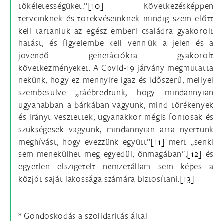
tökéletességüket.”
[10]
Következésképpen
terveinknek és törekvéseinknek mindig szem előtt
kell tartaniuk az egész emberi családra gyakorolt
hatást, és figyelembe kell venniük a jelen és a
jövendő generációkra gyakorolt
következményeket. A Covid-19 járvány megmutatta
nekünk, hogy ez mennyire igaz és időszerű, mellyel
szembesülve „ráébredtünk, hogy mindannyian
ugyanabban a bárkában vagyunk, mind törékenyek
és irányt vesztettek, ugyanakkor mégis fontosak és
szükségesek vagyunk, mindannyian arra nyertünk
meghívást, hogy evezzünk együtt”
[11]
mert „senki
sem menekülhet meg egyedül, önmagában”,
[12]
és
egyetlen elszigetelt nemzetállam sem képes a
közjót saját lakossága számára biztosítani.
[13]
* Gondoskodás a szolidaritás által