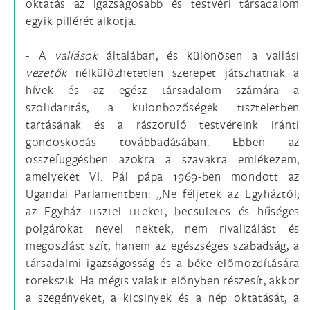
oktatás az igazságosabb és testvéri társadalom
egyik pillérét alkotja.
- A
vallások
általában, és különösen a vallási
vezetők
nélkülözhetetlen szerepet játszhatnak a
hívek és az egész társadalom számára a
szolidaritás, a különbözőségek tiszteletben
tartásának és a rászoruló testvéreink iránti
gondoskodás továbbadásában. Ebben az
összefüggésben azokra a szavakra emlékezem,
amelyeket VI. Pál pápa 1969-ben mondott az
Ugandai Parlamentben: „Ne féljetek az Egyháztól;
az Egyház tisztel titeket, becsületes és hűséges
polgárokat nevel nektek, nem rivalizálást és
megoszlást szít, hanem az egészséges szabadság, a
társadalmi igazságosság és a béke előmozdítására
törekszik. Ha mégis valakit előnyben részesít, akkor
a szegényeket, a kicsinyek és a nép oktatását, a