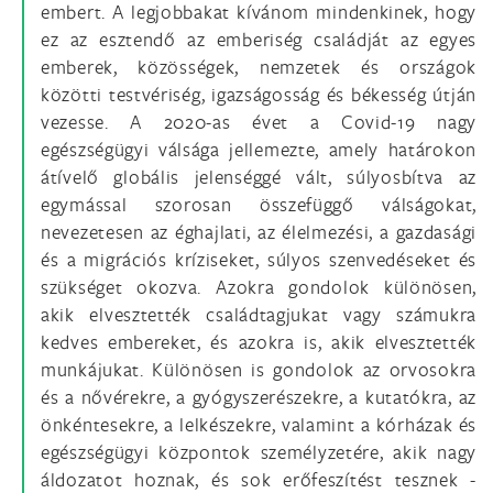
embert. A legjobbakat kívánom mindenkinek, hogy
ez az esztendő az emberiség családját az egyes
emberek, közösségek, nemzetek és országok
közötti testvériség, igazságosság és békesség útján
vezesse. A 2020-as évet a Covid-19 nagy
egészségügyi válsága jellemezte, amely határokon
átívelő globális jelenséggé vált, súlyosbítva az
egymással szorosan összefüggő válságokat,
nevezetesen az éghajlati, az élelmezési, a gazdasági
és a migrációs kríziseket, súlyos szenvedéseket és
szükséget okozva. Azokra gondolok különösen,
akik elvesztették családtagjukat vagy számukra
kedves embereket, és azokra is, akik elvesztették
munkájukat. Különösen is gondolok az orvosokra
és a nővérekre, a gyógyszerészekre, a kutatókra, az
önkéntesekre, a lelkészekre, valamint a kórházak és
egészségügyi központok személyzetére, akik nagy
áldozatot hoznak, és sok erőfeszítést tesznek -