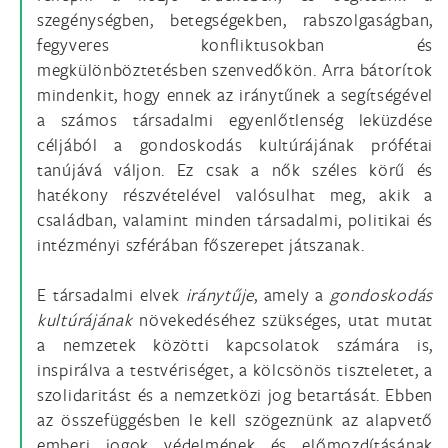
szegénységben, betegségekben, rabszolgaságban,
fegyveres konfliktusokban és
megkülönböztetésben szenvedőkön. Arra bátorítok
mindenkit, hogy ennek az iránytűnek a segítségével
a számos társadalmi egyenlőtlenség leküzdése
céljából a gondoskodás kultúrájának prófétai
tanújává váljon. Ez csak a nők széles körű és
hatékony részvételével valósulhat meg, akik a
családban, valamint minden társadalmi, politikai és
intézményi szférában főszerepet játszanak.
E társadalmi elvek
iránytűje
, amely a
gondoskodás
kultúrájának
növekedéséhez szükséges, utat mutat
a nemzetek közötti kapcsolatok számára is,
inspirálva a testvériséget, a kölcsönös tiszteletet, a
szolidaritást és a nemzetközi jog betartását. Ebben
az összefüggésben le kell szögeznünk az alapvető
emberi jogok védelmének és előmozdításának