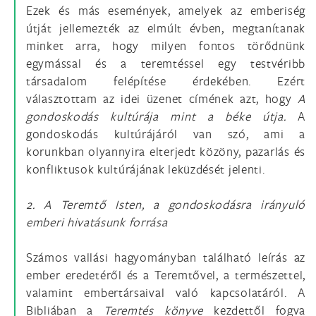
Ezek és más események, amelyek az emberiség
útját jellemezték az elmúlt évben, megtanítanak
minket arra, hogy milyen fontos törődnünk
egymással és a teremtéssel egy testvéribb
társadalom felépítése érdekében. Ezért
választottam az idei üzenet címének azt, hogy
A
gondoskodás kultúrája mint a béke útja.
A
gondoskodás kultúrájáról van szó, ami a
korunkban olyannyira elterjedt közöny, pazarlás és
konfliktusok kultúrájának leküzdését jelenti.
2. A Teremtő Isten, a gondoskodásra irányuló
emberi hivatásunk forrása
Számos vallási hagyományban található leírás az
ember eredetéről és a Teremtővel, a természettel,
valamint embertársaival való kapcsolatáról. A
Bibliában a
Teremtés
könyve
kezdettől fogva