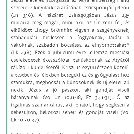
szeretete kinyilatkoztatásának csúcspontját jelenti
(Jn 3,16). A názáreti zsinagógában Jézus úgy
mutatta meg magát, mint akit az Úr kent fel, és
elküldött „hogy örömhírt vigyen a szegényeknek,
szabadulást hirdessen a foglyoknak, látást a
vakoknak, szabadon bocsássa az elnyomottakat.”
(Lk 4,18). Ezek a jubileumi évre jellemző messiási
cselekedetek ékesszólóan tanúskodnak az Atyától
rábízott küldetéséről. Krisztus együttérzően közelít
a testben és lélekben betegekhez és gyógyulást hoz
számukra; megbocsát a bűnösöknek és új életet ad
nekik. Jézus a jó pásztor, aki gondját viseli
bárányainak (vö. Jn 10,11-18; Ez 34,1-31), Ő az
irgalmas szamaritánus, aki lehajol, hogy segítsen a
sebesültön, bekötözi sebeit és gondját viseli (vö.
Lk 10,30-37).