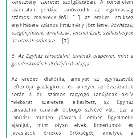
keresztény szeretet szolgálatában. A történelem
számtalan példája tanúskodik az irgalmasság
számos cselekedetéről […] az emberi szükség
enyhítésére számos intézmény jött létre:
kórházak,
szegényházak, árvaházak, lelencházak, szálláshelyek
az utazók számára
...”
[7]
6. Az Egyház társadalmi tanának alapelvei, mint a
gondoskodás kultúrájának alapja
Az eredeti diakónia, amelyet az egyházatyák
reflexiója gazdagított, és amelyet az évszázadok
során a hit számos ragyogó tanújának aktív
felebaráti szeretete lelkesített, az Egyház
társadalmi tanának dobogó szívévé vált. Ezt a
tanítást minden jóakaratú ember figyelmébe
ajánljuk, mint olyan elvek, kritériumok és
javaslatok értékes örökségét, amelyek a