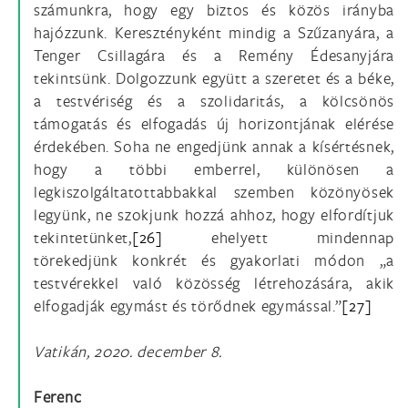
számunkra, hogy egy biztos és közös irányba
hajózzunk. Keresztényként mindig a Szűzanyára, a
Tenger Csillagára és a Remény Édesanyjára
tekintsünk. Dolgozzunk együtt a szeretet és a béke,
a testvériség és a szolidaritás, a kölcsönös
támogatás és elfogadás új horizontjának elérése
érdekében. Soha ne engedjünk annak a kísértésnek,
hogy a többi emberrel, különösen a
legkiszolgáltatottabbakkal szemben közönyösek
legyünk, ne szokjunk hozzá ahhoz, hogy elfordítjuk
tekintetünket,
[26]
ehelyett mindennap
törekedjünk konkrét és gyakorlati módon „a
testvérekkel való közösség létrehozására, akik
elfogadják egymást és törődnek egymással.”
[27]
Vatikán, 2020. december 8.
Ferenc