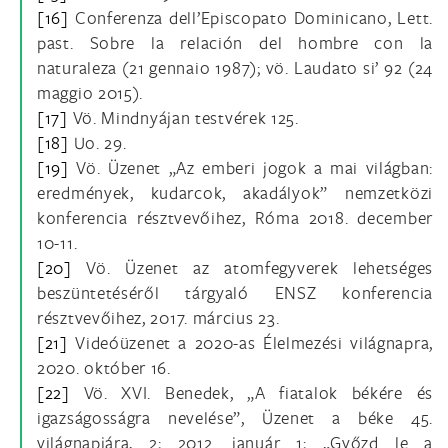
[16]
Conferenza dell’Episcopato Dominicano, Lett.
past. Sobre la relación del hombre con la
naturaleza (21 gennaio 1987); vö. Laudato si’ 92 (24
maggio 2015).
[17]
Vö. Mindnyájan testvérek 125.
[18]
Uo. 29.
[19]
Vö. Üzenet „Az emberi jogok a mai világban:
eredmények, kudarcok, akadályok” nemzetközi
konferencia résztvevőihez, Róma 2018. december
10-11.
[20]
Vö. Üzenet az atomfegyverek lehetséges
beszüntetéséről tárgyaló ENSZ konferencia
résztvevőihez, 2017. március 23.
[21]
Videóüzenet a 2020-as Élelmezési világnapra,
2020. október 16.
[22]
Vö. XVI. Benedek, „A fiatalok békére és
igazságosságra nevelése”, Üzenet a béke 45.
világnapjára, 2; 2012. január 1; „Győzd le a