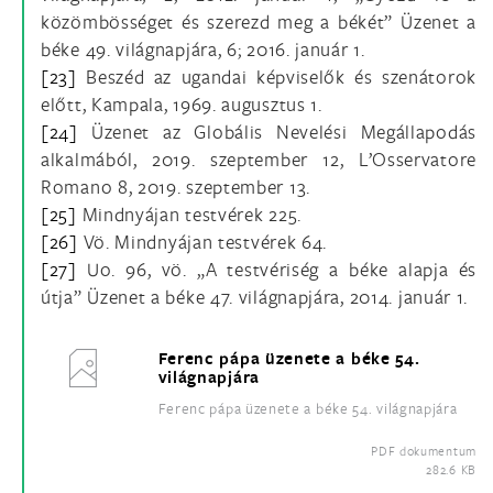
közömbösséget és szerezd meg a békét” Üzenet a
béke 49. világnapjára, 6; 2016. január 1.
[23]
Beszéd az ugandai képviselők és szenátorok
előtt, Kampala, 1969. augusztus 1.
[24]
Üzenet az Globális Nevelési Megállapodás
alkalmából, 2019. szeptember 12, L’Osservatore
Romano 8, 2019. szeptember 13.
[25]
Mindnyájan testvérek 225.
[26]
Vö. Mindnyájan testvérek 64.
[27]
Uo. 96, vö. „A testvériség a béke alapja és
útja” Üzenet a béke 47. világnapjára, 2014. január 1.
Ferenc pápa üzenete a béke 54.
világnapjára
Ferenc pápa üzenete a béke 54. világnapjára
PDF dokumentum
282.6 KB