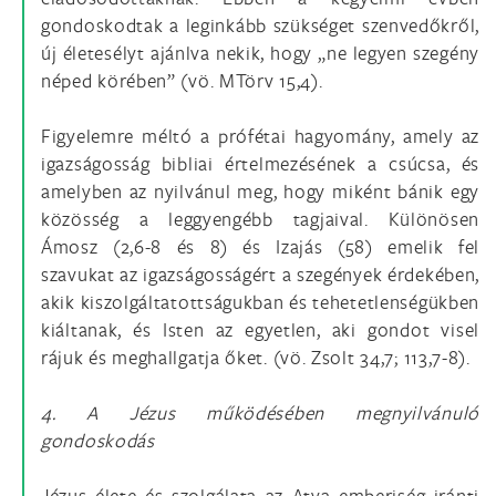
gondoskodtak a leginkább szükséget szenvedőkről,
új életesélyt ajánlva nekik, hogy „ne legyen szegény
néped körében” (vö. MTörv 15,4).
Figyelemre méltó a prófétai hagyomány, amely az
igazságosság bibliai értelmezésének a csúcsa, és
amelyben az nyilvánul meg, hogy miként bánik egy
közösség a leggyengébb tagjaival. Különösen
Ámosz (2,6-8 és 8) és Izajás (58) emelik fel
szavukat az igazságosságért a szegények érdekében,
akik kiszolgáltatottságukban és tehetetlenségükben
kiáltanak, és Isten az egyetlen, aki gondot visel
rájuk és meghallgatja őket. (vö. Zsolt 34,7; 113,7-8).
4. A Jézus működésében megnyilvánuló
gondoskodás
Jézus élete és szolgálata az Atya emberiség iránti