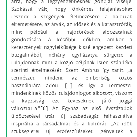
arra, hogy a leggyengébbeknek gondját viselje.
Szokássá vált, hogy önkéntes felajánlásokat
tesznek a szegények élelmezésére, a halottak
eltemetésére, az árvák, az idősek és a katasztrófák,
mint például a hajótörések áldozatainak
gondozására. A későbbi időkben, amikor a
keresztények nagylelkűsége kissé engedett kezdeti
buzgalmából, néhány egyházatya sürgette a
tulajdonnak mint a közjó céljának Isten szándéka
szerinti értelmezését. Szent Ambrus így tanít: „a
természet mindent az emberiség közös
használatára adott [...] és így a természet
mindenkinek közös tulajdonjogot alkotott, viszont
a kapzsiság ezt keveseknek járó joggá
változtatta.”
[6]
Az Egyház az első évszázadok
üldöztetései után új szabadságát felhasználva
inspirálta a társadalmat és a kultúrát. „Az idők
szükségletei új erőfeszítéseket igényeltek a