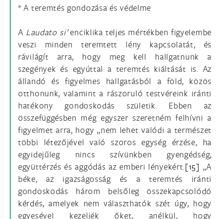
* A teremtés gondozása és védelme
A
Laudato si’
enciklika teljes mértékben figyelembe
veszi minden teremtett lény kapcsolatát, és
rávilágít arra, hogy meg kell hallgatnunk a
szegények és egyúttal a teremtés kiáltását is. Az
állandó és figyelmes hallgatásból a föld, közös
otthonunk, valamint a rászoruló testvéreink iránti
hatékony gondoskodás születik. Ebben az
összefüggésben még egyszer szeretném felhívni a
figyelmet arra, hogy „nem lehet valódi a természet
többi létezőjével való szoros egység érzése, ha
egyidejűleg nincs szívünkben gyengédség,
együttérzés és aggódás az emberi lényekért.
[15]
„A
béke, az igazságosság és a teremtés iránti
gondoskodás három belsőleg összekapcsolódó
kérdés, amelyek nem választhatók szét úgy, hogy
egyesével kezeljék őket, anélkül, hogy