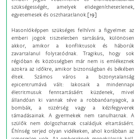
szükségességét, amelyek elidegeníthetetlenek,
egyetemesek és oszthatatlanok.
[19]
Hasonlóképpen szükséges felhívni a figyelmet az
emberi jogok tiszteletben tartására, különösen
akkor, amikor a konfliktusok és háborúk
zavartalanul folytatódnak. Tragikus, hogy sok
régióban és közösségben már nem is emlékeznek
azokra az időkre, amikor biztonságban és békében
éltek. Számos város a bizonytalanság
epicentrumává vált: lakosaik a mindennapi
életritmusuk fenntartásáért küzdenek, mivel
állandóan ki vannak téve a robbanóanyagok, a
bombák, a tüzérség vagy a kézifegyverek
támadásainak. A gyermekek nem tanulhatnak. A
szülők nem dolgozhatnak családjuk eltartásáért.
Éhínség terjed olyan vidékeken, ahol korábban az
ismeretlen volt. Az embereknek menekülniük kell,