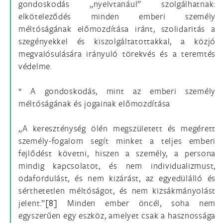
gondoskodás „nyelvtanául” szolgálhatnak:
elköteleződés minden emberi személy
méltóságának előmozdítása iránt, szolidaritás a
szegényekkel és kiszolgáltatottakkal, a közjó
megvalósulására irányuló törekvés és a teremtés
védelme.
* A gondoskodás, mint az emberi személy
méltóságának és jogainak előmozdítása
„A kereszténység ölén megszületett és megérett
személy-fogalom segít minket a teljes emberi
fejlődést követni, hiszen a személy, a persona
mindig kapcsolatot, és nem individualizmust,
odafordulást, és nem kizárást, az egyedülálló és
sérthetetlen méltóságot, és nem kizsákmányolást
jelent.”
[8]
Minden ember öncél, soha nem
egyszerűen egy eszköz, amelyet csak a hasznossága