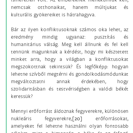
nemcsak otthonaikat, hanem múltjukat és
kulturális gyökereiket is hátrahagyva.
Bár az ilyen konfliktusoknak számos oka lehet, az
eredmény mindig ugyanaz: pusztítás és
humanitárius válság. Meg kell állnunk és fel kell
tennünk magunknak a kérdést, hogy mi késztetett
minket arra, hogy a világban a konfliktusokat
megszokottnak tekintsük? És legfőképp: hogyan
lehetne szívből megtérni és gondolkodásmódunkat
megváltoztatni annak érdekében, hogy
szolidaritásban és testvériségben a valódi békét
keressük?
Mennyi erőforrást áldoznak fegyverekre, különösen
nukleáris fegyverekre,
[20]
erőforrásokat,
amelyeket fel lehetne használni olyan fontosabb