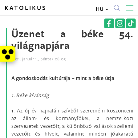
KATOLIKUS
HU
Üzenet a béke 54.
világnapjára
2021. január 1., péntek 08:05
A gondoskodás kultúrája – mint a béke útja
1. Béke kívánság
1. Az új év hajnalán szívből szeretném köszönteni
az állam- és kormányfőket, a nemzetközi
szervezetek vezetőit, a különböző vallások szellemi
vezetőit és híveit, valamint minden jóakaratú