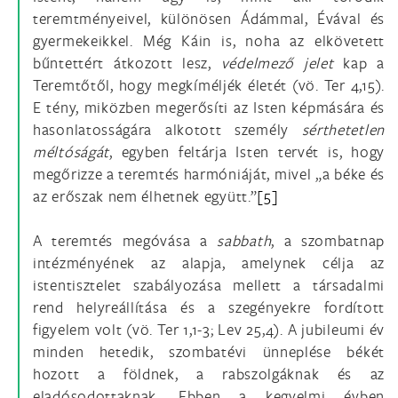
teremtményeivel, különösen Ádámmal, Évával és
gyermekeikkel. Még Káin is, noha az elkövetett
bűntettért átkozott lesz,
védelmező jelet
kap a
Teremtőtől, hogy megkíméljék életét (vö. Ter 4,15).
E tény, miközben megerősíti az Isten képmására és
hasonlatosságára alkotott személy
sérthetetlen
méltóságát
, egyben feltárja Isten tervét is, hogy
megőrizze a teremtés harmóniáját, mivel „a béke és
az erőszak nem élhetnek együtt.”
[5]
A teremtés megóvása a
sabbath
, a szombatnap
intézményének az alapja, amelynek célja az
istentisztelet szabályozása mellett a társadalmi
rend helyreállítása és a szegényekre fordított
figyelem volt (vö. Ter 1,1-3; Lev 25,4). A jubileumi év
minden hetedik, szombatévi ünneplése békét
hozott a földnek, a rabszolgáknak és az
eladósodottaknak. Ebben a kegyelmi évben