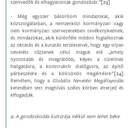
szenvedők és elhagyatottak gondozását.”
[23]
- Még egyszer bátorítom mindazokat, akik
közszolgálatban, a nemzetközi kormányzati vagy
nem kormányzati szervezetekben tevékenykednek,
és mindazokat, akik különféle módon foglalkoznak
az oktatás és a kutatás területeivel, hogy egy olyan
nevelést tűzzenek célul maguk elé „amely
nyitottabb és integrálóbb, képes a türelmes
hallgatásra, a konstruktív dialógusra, az építő
párbeszédre és a kölcsönös megértésre.”
[24]
Remélem, hogy a
Globális Nevelési Megállapodás
keretében tett meghívás széles körben elterjed és
elfogadják.
9. A gondoskodás kultúrája nélkül nem lehet béke