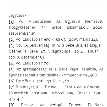
Jegyzetek:
[1]
Vö. Videóüzenet Az Egyesült Nemzetek
Közgyűlésének 75. ülése alkalmából, 2020.
szeptember 25.
[2]
Vö. Laudato si’ enciklika 67, (2015. május 24).
[3]
Vö. „A testvériség, mint a béke útja és alapja”,
Üzenet a béke 47. világnapjára, 2014. január 1,
(2018. december 8)
[4]
Vö. Laudato si’ 70.
[5]
Az Igazságosság és a Béke Pápai Tanácsa, Az
Egyház szociális tanításának kompendiuma, 488.
[6]
De officiis, 1,28, 132: PL 16, 67.
[7]
Bihlmeyer, K., - Tüchle, H., Storia della Chiesa I.,
L’antichità cristiana, Morcelliana, Brescia 1994,
447-448.
[8]
Beszéd az Átfogó Emberi Fejlődés