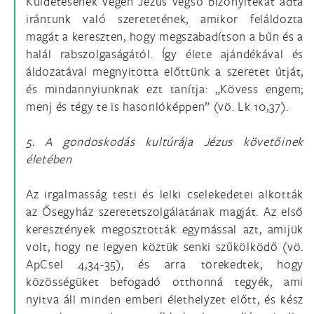
Küldetésének végén Jézus végső bizonyítékát adta
irántunk való szeretetének, amikor feláldozta
magát a kereszten, hogy megszabadítson a bűn és a
halál rabszolgaságától. Így élete ajándékával és
áldozatával megnyitotta előttünk a szeretet útját,
és mindannyiunknak ezt tanítja: „Kövess engem;
menj és tégy te is hasonlóképpen” (vö. Lk 10,37).
5. A gondoskodás kultúrája Jézus követőinek
életében
Az irgalmasság testi és lelki cselekedetei alkották
az Ősegyház szeretetszolgálatának magját. Az első
keresztények megosztották egymással azt, amijük
volt, hogy ne legyen köztük senki szűkölködő (vö.
ApCsel 4,34-35), és arra törekedtek, hogy
közösségüket befogadó otthonná tegyék, ami
nyitva áll minden emberi élethelyzet előtt, és kész