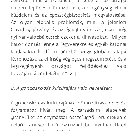
célokra, mint a biztonság, a béke és az átfogó
emberi fejlődés előmozdítása, a szegénység elleni
küzdelem és az egészségbiztosítás megvalósítása.
Az olyan globális problémák, mint a jelenlegi
Covid-19 járvány és az éghajlatváltozás, csak még
nyilvánvalóbbá tették ezeket a kihívásokat. „Milyen
bátor döntés lenne a fegyverekre és egyéb katonai
kiadásokra fordított pénzből »egy globális alap«
létrehozása az éhínség végleges megszüntetése és a
legszegényebb országok fejlődéséhez való
hozzájárulás érdekében!”
[21]
8. A gondoskodás kultúrájára való nevelésért
A gondoskodás kultúrájának előmozdítása
nevelési
folyamatot
kíván meg. A társadalmi alapelvek
„iránytűje” az egymással összefüggő területeken e
célból is megbízható eszköznek bizonyulhat. Hadd