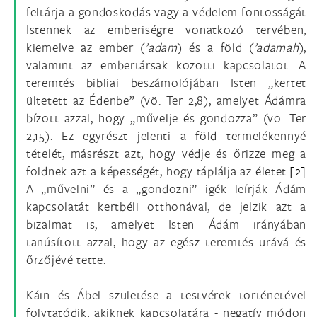
feltárja a gondoskodás vagy a védelem fontosságát
Istennek az emberiségre vonatkozó tervében,
kiemelve az ember (
’adam
) és a föld (
’adamah
),
valamint az embertársak közötti kapcsolatot. A
teremtés bibliai beszámolójában Isten „kertet
ültetett az Édenbe” (vö. Ter 2,8), amelyet Ádámra
bízott azzal, hogy „művelje és gondozza” (vö. Ter
2,15). Ez egyrészt jelenti a föld termelékennyé
tételét, másrészt azt, hogy védje és őrizze meg a
földnek azt a képességét, hogy táplálja az életet.
[2]
A „művelni” és a „gondozni” igék leírják Ádám
kapcsolatát kertbéli otthonával, de jelzik azt a
bizalmat is, amelyet Isten Ádám irányában
tanúsított azzal, hogy az egész teremtés urává és
őrzőjévé tette.
Káin és Ábel születése a testvérek történetével
folytatódik, akiknek kapcsolatára - negatív módon