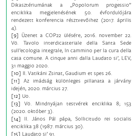
Dikasztériumának a „Popolorum progessio”
enciklika megjelenésének 50. évfordulójára
rendezett konferencia résztvevőihez (2017. április
4).
[9]
Üzenet a COP22 ülésére, 2016. november 22.
Vö. Tavolo interdicasteriale della Santa Sede
sull’ecologia integrale, In cammino per la cura della
casa comune. A cinque anni dalla Laudato si’, LEV,
31 maggio 2020.
[10]
II. Vatikáni Zsinat, Gaudium et spes 26.
[11]
Az imádság különleges pillanata a járvány
idején, 2020. március 27.
[12]
Uo.
[13]
Vö. Mindnyájan testvérek enciklika 8; 153
(2020. október 3).
[14]
II. János Pál pápa, Sollicitudo rei socialis
enciklika 38 (1987. március 30).
[15]
Laudato si’ 91.