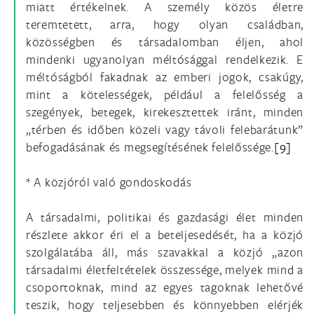
miatt értékelnek. A személy közös életre
teremtetett, arra, hogy olyan családban,
közösségben és társadalomban éljen, ahol
mindenki ugyanolyan méltósággal rendelkezik. E
méltóságból fakadnak az emberi jogok, csakúgy,
mint a kötelességek, például a felelősség a
szegények, betegek, kirekesztettek iránt, minden
„térben és időben közeli vagy távoli felebarátunk”
befogadásának és megsegítésének felelőssége.
[9]
* A közjóról való gondoskodás
A társadalmi, politikai és gazdasági élet minden
részlete akkor éri el a beteljesedését, ha a közjó
szolgálatába áll, más szavakkal a közjó „azon
társadalmi életfeltételek összessége, melyek mind a
csoportoknak, mind az egyes tagoknak lehetővé
teszik, hogy teljesebben és könnyebben elérjék