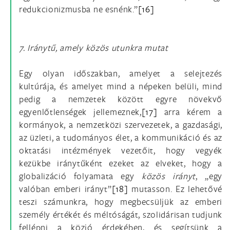
redukcionizmusba ne esnénk.”
[16]
7. Iránytű, amely közös utunkra mutat
Egy olyan időszakban, amelyet a selejtezés
kultúrája, és amelyet mind a népeken belüli, mind
pedig a nemzetek között egyre növekvő
egyenlőtlenségek jellemeznek,
[17]
arra kérem a
kormányok, a nemzetközi szervezetek, a gazdasági,
az üzleti, a tudományos élet, a kommunikáció és az
oktatási intézmények vezetőit, hogy vegyék
kezükbe iránytűként ezeket az elveket, hogy a
globalizáció folyamata egy
közös irányt
, „egy
valóban emberi irányt”
[18]
mutasson. Ez lehetővé
teszi számunkra, hogy megbecsüljük az emberi
személy értékét és méltóságát, szolidárisan tudjunk
fellépni a közjó érdekében, és segítsünk a