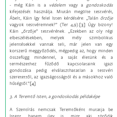
- még Káin is a
védelem
vagy a
gondoskodás
kifejezését használja. Miután megölte testvérét,
Ábelt, Káin így felel Isten kérdésére: „Talán
őrzője
vagyok testvéremnek?” (Ter 4,9).
[3]
Úgy bizony!
Káin „őrzője” testvérének. „Ezekben az oly régi
elbeszélésekben, melyek mély szimbolikus
jelentésekkel vannak teli, már jelen van egy
korszerű meggyőződés, mégpedig az, hogy minden
összefügg mindennel, a saját életünk és a
természethez fűződő kapcsolataink igazi
gondozása pedig elválaszthatatlan a testvéri
szeretettől, az igazságosságtól és a másokhoz való
hűségtől.”
[4]
3. A Teremtő Isten, a gondoskodás példaképe
A Szentírás nemcsak Teremtőként mutatja be
Istent, hanem úgy is, mint aki törődik