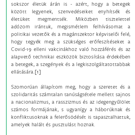
sokszor életük árán is - azért, hogy a betegek
között legyenek, szenvedéseiket enyhítsék és
életüket megmentsék. Miközben tisztelettel
adózom irántuk, megismétlem felhívásomat a
politikai vezetők és a magánszektor képviselői felé,
hogy tegyék meg a szükséges erőfeszítéseket a
Covid-19 elleni vakcinákhoz való hozzáférés és az
alapvető technikai eszközök biztosítása érdekében
a betegek, a szegények és a legkiszolgáltatottabbak
ellátására.
[1]
Szomorúan állapítom meg, hogy a szeretet és a
szolidaritás számtalan tanúságtétele mellett sajnos
a nacionalizmus, a rasszizmus és az idegengyűlölet
számos formájának, s ugyanígy a háborúknak és
konfliktusoknak a felerősödését is tapasztalhattuk,
amelyek halált és pusztulást hoznak.