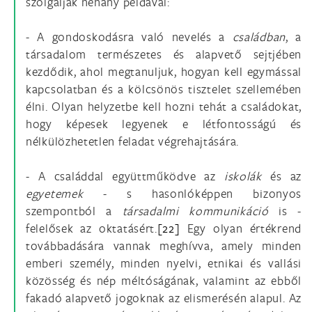
szolgáljak néhány példával:
- A gondoskodásra való nevelés a
családban
, a
társadalom természetes és alapvető sejtjében
kezdődik, ahol megtanuljuk, hogyan kell egymással
kapcsolatban és a kölcsönös tisztelet szellemében
élni. Olyan helyzetbe kell hozni tehát a családokat,
hogy képesek legyenek e létfontosságú és
nélkülözhetetlen feladat végrehajtására.
- A családdal együttműködve az
iskolák
és az
egyetemek
- s hasonlóképpen bizonyos
szempontból a
társadalmi kommunikáció
is -
felelősek az oktatásért.
[22]
Egy olyan értékrend
továbbadására vannak meghívva, amely minden
emberi személy, minden nyelvi, etnikai és vallási
közösség és nép méltóságának, valamint az ebből
fakadó alapvető jogoknak az elismerésén alapul. Az