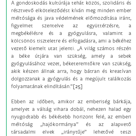
A gondoskodás kultúrája tehát közös, szolidáris és
résztvevő elköteleződést kíván meg minden ember
méltósága és java védelmének előmozdítása iránt,
figyelmet szentelve az együttérzésre, a
megbékélésre és a gyógyulásra, valamint a
kölcsönös tiszteletre és elfogadásra, ami a békéhez
vezető kiemelt utat jelenti. „A világ számos részén
a béke útjára van szükség, amely a sebek
gyógyulásához vezet, béketeremtőkre van szükség,
akik készen állnak arra, hogy bátran és kreatívan
dolgozzanak a gyógyulás és a megújult találkozás
folyamatának elindításán.”
[25]
Ebben az időben, amikor az emberiség bárkája,
amelyet a válság vihara dobál, nehezen halad egy
nyugodtabb és békésebb horizont felé, az emberi
méltóság „hajókormánya” és az alapvető
társadalmi elvek „iránytűje” lehetővé teszi