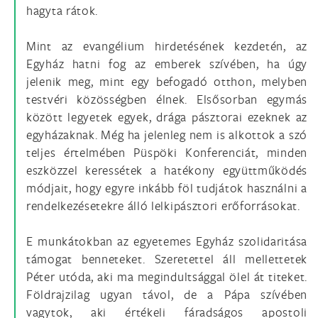
hagyta rátok.
Mint az evangélium hirdetésének kezdetén, az
Egyház hatni fog az emberek szívében, ha úgy
jelenik meg, mint egy befogadó otthon, melyben
testvéri közösségben élnek. Elsősorban egymás
között legyetek egyek, drága pásztorai ezeknek az
egyházaknak. Még ha jelenleg nem is alkottok a szó
teljes értelmében Püspöki Konferenciát, minden
eszközzel keressétek a hatékony együttműködés
módjait, hogy egyre inkább föl tudjátok használni a
rendelkezésetekre álló lelkipásztori erőforrásokat.
E munkátokban az egyetemes Egyház szolidaritása
támogat benneteket. Szeretettel áll mellettetek
Péter utóda, aki ma megindultsággal ölel át titeket.
Földrajzilag ugyan távol, de a Pápa szívében
vagytok, aki értékeli fáradságos apostoli