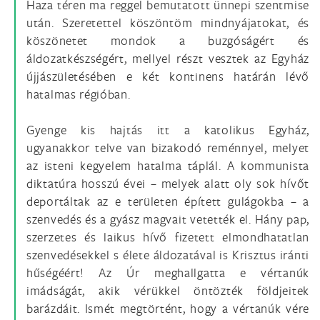
Haza téren ma reggel bemutatott ünnepi szentmise
után. Szeretettel köszöntöm mindnyájatokat, és
köszönetet mondok a buzgóságért és
áldozatkészségért, mellyel részt vesztek az Egyház
újjászületésében e két kontinens határán lévő
hatalmas régióban.
Gyenge kis hajtás itt a katolikus Egyház,
ugyanakkor telve van bizakodó reménnyel, melyet
az isteni kegyelem hatalma táplál. A kommunista
diktatúra hosszú évei – melyek alatt oly sok hívőt
deportáltak az e területen épített gulágokba – a
szenvedés és a gyász magvait vetették el. Hány pap,
szerzetes és laikus hívő fizetett elmondhatatlan
szenvedésekkel s élete áldozatával is Krisztus iránti
hűségéért! Az Úr meghallgatta e vértanúk
imádságát, akik vérükkel öntözték földjeitek
barázdáit. Ismét megtörtént, hogy a vértanúk vére