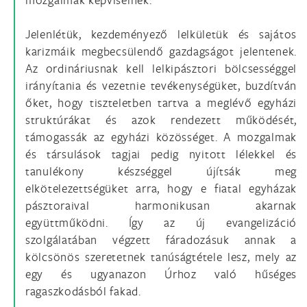
Jelenlétük, kezdeményező lelkületük és sajátos
karizmáik megbecsülendő gazdagságot jelentenek.
Az ordináriusnak kell lelkipásztori bölcsességgel
irányítania és vezetnie tevékenységüket, buzdítván
őket, hogy tiszteletben tartva a meglévő egyházi
struktúrákat és azok rendezett működését,
támogassák az egyházi közösséget. A mozgalmak
és társulások tagjai pedig nyitott lélekkel és
tanulékony készséggel újítsák meg
elkötelezettségüket arra, hogy e fiatal egyházak
pásztoraival harmonikusan akarnak
együttműködni. Így az új evangelizáció
szolgálatában végzett fáradozásuk annak a
kölcsönös szeretetnek tanúságtétele lesz, mely az
egy és ugyanazon Úrhoz való hűséges
ragaszkodásból fakad.