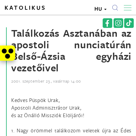
KATOLIKUS
HU
Találkozás Asztanában az
apostoli nunciatúrán
Belső-Ázsia egyházi
vezetőivel
2001. szeptember 23., vasárnap 14:00
Kedves Püspök Urak,
Apostoli Adminisztrátor Urak,
és az Önálló Missziók Elöljárói!
1. Nagy örömmel találkozom veletek újra az Édes