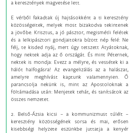
a keresztények magvetése lett.
E vérből fakadtak új hajtásokként a ti keresztény
közösségeitek, melyek most bizakodva tekintenek
a jövőbe. Krisztus, a jó pásztor, megismétli felétek
és a lelkipásztori gondjaitokra bízott nép felé: Ne
félj, te kisded nyáj, mert úgy tetszett Atyátoknak,
hogy nektek adja az ő országát. És mint Péternek,
nektek is mondja: Evezz a mélyre, és vessétek ki a
hálót halfogásra! Az evangelizálás az a halászat,
amelyre meghívást kaptunk valamennyien. Ő
parancsolja nekünk is, mint az Apostoloknak a
föltámadása után: Menjetek tehát, és tanítsátok az
összes nemzetet.
2. Belső-Ázsia kicsi – a kommunizmust túlélt –
keresztény közösségének sorsa és mai, erősen
kisebbségi helyzete eszünkbe juttatja a kenyér