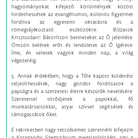
hagyományokat kifejező körülmények között
hirdethessétek az evangéliumot, különös figyelmet
fordítva az egyetemi oktatásra és a
tömegtájékoztató eszközökre. Bízzatok
Krisztusban! Bátorítson benneteket az Ő jelenléte.
Öntsön belétek erőt és lendületet az Ő ígérete:
Íme, én veletek vagyok minden nap, a világ
végezetéig.
5. Annak érdekében, hogy a Tőle kapott küldetést
teljesíthessétek, nagy gondot fordítsatok a
papságra és a szerzetesi életre készülők nevelésére.
Szeretettel törődjetek a papokkal, fő
munkatársaitokkal, atyai szívvel segítsétek és
támogassátok őket.
E tekintetben nagy tetszésemet szeretném kifejezni
a Karagandai Szeminárium megalapításáért, ami a