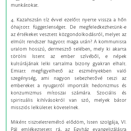
munkátokat.
4. Kazahsztán tíz évvel ezelőtt nyerte vissza a hőn
óhajtott függetlenséget. De megfeledkezhetünk-e
az értékeket vesztett közgondolkodásról, melyet az
elmúlt rendszer hagyott maga után? A kommunista
uralom hosszú, dermesztő telében, mely ki akarta
törölni Istent az ember szívéből, e népek
kultúrájának lelki tartalma bizony gyakran elhalt.
Emiatt megfigyelhető az eszményekben való
szegénység, ami nagyon sebezhetővé teszi az
embereket a nyugatról importált hedonizmus és
konzumizmus mítoszai számára. Szociális és
spirituális kihívásokról van szó, melyek bátor
missziós lelkületet követelnek.
Miként tiszteletreméltó elődöm, Isten szolgája, VI.
Pál emlékeztetett rá, az Egyház evangelizálásra