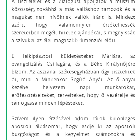
A tiszteletet és a dialógust ápoljátok a muszlim
közösség, továbbá a más valláshoz tartozók és a
magukat nem hívőknek vallók iránt is. Mindezt
azért, hogy valamennyien értékelhessék
szeretetben megélt hitetek ajándékát, s megnyissák
a szívüket az élet magasabb dimenziói előtt.
E lelkipásztori küldetésteket Máriára, az
evangelizálás Csillagára, és a Béke Királynőjére
bízom. Az asztanai székesegyházban úgy tisztelitek
őt, mint a Mindenkor Segítő Anyát. Az ő anyai
kezébe helyezem napi munkátokat,
erőfeszítéseiteket, terveiteket, hogy ő vezérelje és
támogassa minden lépésteket.
Szívem ilyen érzésével adom rátok különleges
apostoli áldásomat, hogy esdje ki az apostoli
buzgóságot és a kegyelmet számotokra és