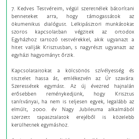
7. Kedves Testvéreim, végül szeretnélek bátorítani
benneteket arra, hogy támogassátok az
ökumenikus dialógust. Lelkipásztori munkátokat
szoros kapcsolatban végzitek az ortodox
Egyházhoz tartozó testvérekkel, akik ugyanazt a
hitet vallják Krisztusban, s nagyrészt ugyanazt az
egyházi hagyományt őrzik.
Kapcsolataitokat a kölcsönös szívélyesség és
tisztelet hassa át, emlékezvén az Úr szavára:
Szeressétek egymást. Az új évezred hajnalán
erősebben reménykedjünk, hogy Krisztus
tanítványai, ha nem is teljesen egyek, legalább az
elmúlt, 2000. év Nagy Jubileuma alkalmából
szerzett tapasztalatok erejéből is közelebb
kerülhetnek egymáshoz.