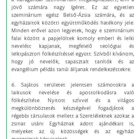
jövő számára nagy ígéret. Ez az egyetlen
szeminárium egész Belső-Ázsia számára, és az
egyházaitok közötti együttműködés hatékony jele.
Minden erővel azon legyetek, hogy e szeminárium
falai között a papjelöltek komoly emberi és lelki
nevelést kapjanak, megfelelő teológiai és
lelkipásztori fölkészítéssel együtt. Szívből kívánom,
hogy jó nevelők, tapasztalt tanítók és az
evangélium példás tanúi álljanak rendelkezéstekre.
6. Sajátos területet jelentsen számotokra a
laikusok nevelése és apostolkodásra való
fölkészítése. Nyitott szívvel és a világos
megkülönböztetés készségével fogadjátok a
régebbi társulatok mellett a Szentléleknek azokat a
zsinat utáni Egyháznak adott ajándékait is,
melyeket az új közösségek és az egyházi
mozgalmak képviselnek.