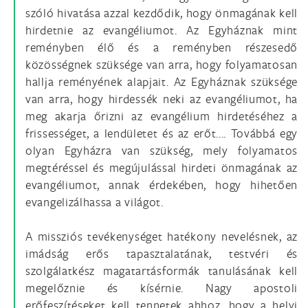
szóló hivatása azzal kezdődik, hogy önmagának kell
hirdetnie az evangéliumot. Az Egyháznak mint
reményben élő és a reményben részesedő
közösségnek szüksége van arra, hogy folyamatosan
hallja reményének alapjait. Az Egyháznak szüksége
van arra, hogy hirdessék neki az evangéliumot, ha
meg akarja őrizni az evangélium hirdetéséhez a
frissességet, a lendületet és az erőt.... Továbbá egy
olyan Egyházra van szükség, mely folyamatos
megtéréssel és megújulással hirdeti önmagának az
evangéliumot, annak érdekében, hogy hihetően
evangelizálhassa a világot.
A missziós tevékenységet hatékony nevelésnek, az
imádság erős tapasztalatának, testvéri és
szolgálatkész magatartásformák tanulásának kell
megelőznie és kísérnie. Nagy apostoli
erőfeszítéseket kell tennetek ahhoz, hogy a helyi