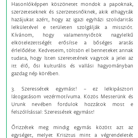
Hasonlóképpen köszönetet mondok a papoknak,
szerzeteseknek és szerzetesnőknek, akik elhagyták
hazájukat azért, hogy az igazi egyházi szolidaritás
lelkületével e területen szolgálják a missziót.
Kívánom, hogy valamennyiőtök nagylelkű
elkötelezettségét erősítse a bőséges aratás
érlelődése. Kedveseim, töltsön el benneteket annak
tudata, hogy Isten szeretetének vagytok a jelei az
itt élő, ősi kulturális és vallási hagyományban
gazdag nép körében.
3. Szeressétek egymást! – ez lelkipásztori
látogatásom vezérmotívuma. Közös Mesterünk és
Urunk nevében fordulok hozzátok most e
felszólítással: Szeressétek egymást!
Őrizzétek meg mindig egymás között azt az
egységet, melyet Krisztus mint a végrendeletét