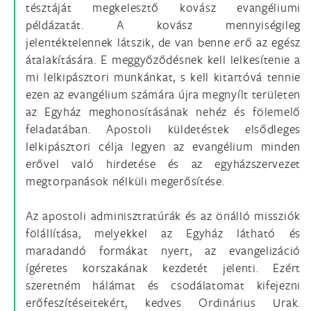
tésztáját megkelesztő kovász evangéliumi
példázatát. A kovász mennyiségileg
jelentéktelennek látszik, de van benne erő az egész
átalakítására. E meggyőződésnek kell lelkesítenie a
mi lelkipásztori munkánkat, s kell kitartóvá tennie
ezen az evangélium számára újra megnyílt területen
az Egyház meghonosításának nehéz és fölemelő
feladatában. Apostoli küldetéstek elsődleges
lelkipásztori célja legyen az evangélium minden
erővel való hirdetése és az egyházszervezet
megtorpanások nélküli megerősítése.
Az apostoli adminisztratúrák és az önálló missziók
fölállítása, melyekkel az Egyház látható és
maradandó formákat nyert, az evangelizáció
ígéretes korszakának kezdetét jelenti. Ezért
szeretném hálámat és csodálatomat kifejezni
erőfeszítéseitekért, kedves Ordinárius Urak.