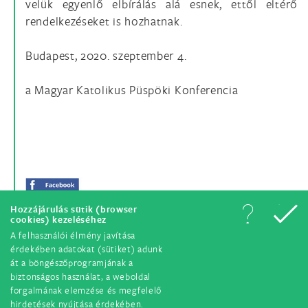
velük egyenlő elbírálás alá esnek, ettől eltérő
rendelkezéseket is hozhatnak.
Budapest, 2020. szeptember 4.
a Magyar Katolikus Püspöki Konferencia
Hozzájárulás sütik (browser
cookies) kezeléséhez
A felhasználói élmény javítása
érdekében adatokat (sütiket) adunk
át a böngészőprogramjának a
biztonságos használat, a weboldal
forgalmának elemzése és megfelelő
hirdetések nyújtása érdekében.
© Minden jog fenntartva. 2018.