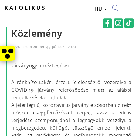
KATOLIKUS
HU
Közlemény
2020. szeptember 4., péntek 12:00
Járványügyi intézkedések
A ránkbízottakért érzett felelősségtől vezérelve a
COVID-19 járvány felerősödése miatt az alábbi
rendelkezéseket adjuk ki:
A jelenlegi új koronavírus járvány elsősorban direkt
módon cseppfertőzéssel terjed, azaz a vírus
terjedése szempontjából a legnagyobb veszélyt a
megbetegedett köhögő, tüsszögő ember jelenti.
Ezért az elsődleges és legfontosabb megelőző