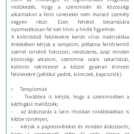
intézkedés, hogy a szentmisén és közösségi
alkalmakon a fenti tüneteket nem mutató személy
vegyen részt. Ezen feltétel betartására
nyomatékosan fel kell hívni a hívők figyelmét.
A különböző felületekre került vírus inaktiválása
érdekében kérjük a templom, plébánia fertőtlenítő
szerrel történő fokozott, rendszeres, azaz minden
közösségi alkalom, szentmise utáni takarítását,
különös tekintettel a kézzel gyakran érintett
felületekre (például padok, kilincsek, kapcsolók).
1. Templomok
- Továbbra is kérjük, hogy a szentmisében a
kézfogást mellőzzék;
- az áldoztatás a latin rítusban továbbiakban is
kézbe történjen;
- kérjük a paptestvéreket és minden áldoztatót,
hogy a szentmisék előtt és után, illetve az