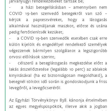
járványügyi rendelkezéseket tartsák be;
- a házi betegellátásban – amennyiben nem
COVID 19-ben szenvedő betegekről van szó –
kérjük a paptestvéreket, hogy a látogatás
alkalmával használjanak maszkot, előtte és utána
pedig fertőtlenítsék kezüket;
- a COVID 19-ben szenvedők esetében csak erre
külön kijelölt és engedéllyel rendelkező személyek
végezzenek bármilyen szolgálatot a legszigorúbb
orvosi előírások szerint;
- célszerű a beteglátogatás megkezdése előtt a
lakás átszellőztetése (legalább 10 perc) az ablakok
kinyitásával (ha ez biztonságosan megoldható), a
betegnél töltött idő során is gondoskodjunk a friss
levegőről, a levegőcseréről.
Az Egyházi Törvénykönyv 838. kánonja értelmében
az egyes megyéspüspökök, illetve akik a jogban