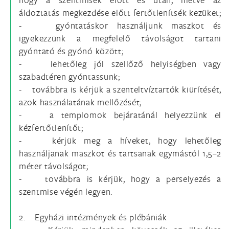
áldoztatás megkezdése előtt fertőtlenítsék kezüket;
- gyóntatáskor használjunk maszkot és
igyekezzünk a megfelelő távolságot tartani
gyóntató és gyónó között;
- lehetőleg jól szellőző helyiségben vagy
szabadtéren gyóntassunk;
- továbbra is kérjük a szenteltvíztartók kiürítését,
azok használatának mellőzését;
- a templomok bejáratánál helyezzünk el
kézfertőtlenítőt;
- kérjük meg a híveket, hogy lehetőleg
használjanak maszkot és tartsanak egymástól 1,5–2
méter távolságot;
- továbbra is kérjük, hogy a perselyezés a
szentmise végén legyen.
2. Egyházi intézmények és plébániák