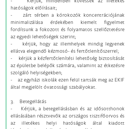
- Kérjük, mindenben kövessék az illetékes
hatóságok előírásait;
- zárt térben a kórokozók koncentrációjának
minimalizálása érdekében kiemelt figyelmet
fordítsunk a fokozott és folyamatos szellőztetésre
az egyedi lehetőségek szerint;
- kérjük, hogy az illemhelyek mindig legyenek
ellátva elegendő kézmosó- és fertőtlenítőszerrel;
- kérjük a kézfertőtlenítési lehetőség biztosítását
az épületbe belépők számára, valamint az étkezésre
szolgáló helyiségekben;
- az egyházi iskolák ezen felül tartsák meg az EKIF
által megjelölt óvatossági szabályokat.
3. Betegellátás
- Kérjük, a betegellátásban és az idősotthonok
ellátásában résztvevők az országos tisztifőorvos és
az illetékes helyi hatóságok által kiadott