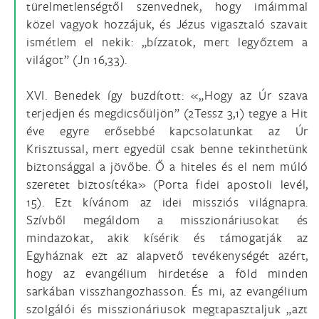
türelmetlenségtől szenvednek, hogy imáimmal
közel vagyok hozzájuk, és Jézus vigasztaló szavait
ismétlem el nekik: „bízzatok, mert legyőztem a
világot” (Jn 16,33).
XVI. Benedek így buzdított: «„Hogy az Úr szava
terjedjen és megdicsőüljön” (2Tessz 3,1) tegye a Hit
éve egyre erősebbé kapcsolatunkat az Úr
Krisztussal, mert egyedül csak benne tekinthetünk
biztonsággal a jövőbe. Ő a hiteles és el nem múló
szeretet biztosítéka» (Porta fidei apostoli levél,
15). Ezt kívánom az idei missziós világnapra.
Szívből megáldom a misszionáriusokat és
mindazokat, akik kísérik és támogatják az
Egyháznak ezt az alapvető tevékenységét azért,
hogy az evangélium hirdetése a föld minden
sarkában visszhangozhasson. És mi, az evangélium
szolgálói és misszionáriusok megtapasztaljuk „azt