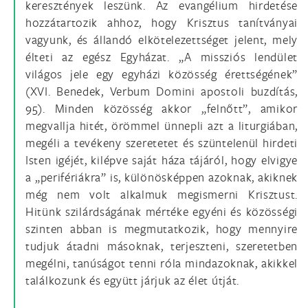
keresztények leszünk. Az evangélium hirdetése
hozzátartozik ahhoz, hogy Krisztus tanítványai
vagyunk, és állandó elkötelezettséget jelent, mely
élteti az egész Egyházat. „A missziós lendület
világos jele egy egyházi közösség érettségének”
(XVI. Benedek, Verbum Domini apostoli buzdítás,
95). Minden közösség akkor „felnőtt”, amikor
megvallja hitét, örömmel ünnepli azt a liturgiában,
megéli a tevékeny szeretetet és szüntelenül hirdeti
Isten igéjét, kilépve saját háza tájáról, hogy elvigye
a „perifériákra” is, különösképpen azoknak, akiknek
még nem volt alkalmuk megismerni Krisztust.
Hitünk szilárdságának mértéke egyéni és közösségi
szinten abban is megmutatkozik, hogy mennyire
tudjuk átadni másoknak, terjeszteni, szeretetben
megélni, tanúságot tenni róla mindazoknak, akikkel
találkozunk és együtt járjuk az élet útját.