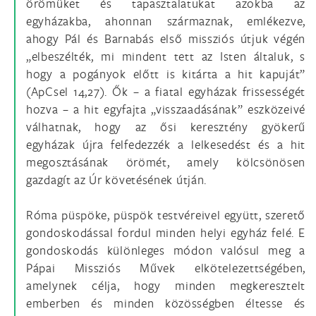
örömüket és tapasztalatukat azokba az
egyházakba, ahonnan származnak, emlékezve,
ahogy Pál és Barnabás első missziós útjuk végén
„elbeszélték, mi mindent tett az Isten általuk, s
hogy a pogányok előtt is kitárta a hit kapuját”
(ApCsel 14,27). Ők – a fiatal egyházak frissességét
hozva – a hit egyfajta „visszaadásának” eszközeivé
válhatnak, hogy az ősi keresztény gyökerű
egyházak újra felfedezzék a lelkesedést és a hit
megosztásának örömét, amely kölcsönösen
gazdagít az Úr követésének útján.
Róma püspöke, püspök testvéreivel együtt, szerető
gondoskodással fordul minden helyi egyház felé. E
gondoskodás különleges módon valósul meg a
Pápai Missziós Művek elkötelezettségében,
amelynek célja, hogy minden megkeresztelt
emberben és minden közösségben éltesse és