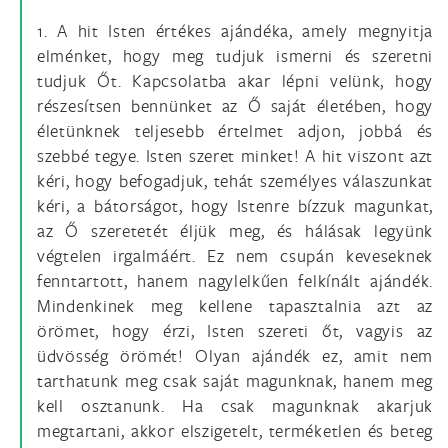
1. A hit Isten értékes ajándéka, amely megnyitja
elménket, hogy meg tudjuk ismerni és szeretni
tudjuk Őt. Kapcsolatba akar lépni velünk, hogy
részesítsen bennünket az Ő saját életében, hogy
életünknek teljesebb értelmet adjon, jobbá és
szebbé tegye. Isten szeret minket! A hit viszont azt
kéri, hogy befogadjuk, tehát személyes válaszunkat
kéri, a bátorságot, hogy Istenre bízzuk magunkat,
az Ő szeretetét éljük meg, és hálásak legyünk
végtelen irgalmáért. Ez nem csupán keveseknek
fenntartott, hanem nagylelkűen felkínált ajándék.
Mindenkinek meg kellene tapasztalnia azt az
örömet, hogy érzi, Isten szereti őt, vagyis az
üdvösség örömét! Olyan ajándék ez, amit nem
tarthatunk meg csak saját magunknak, hanem meg
kell osztanunk. Ha csak magunknak akarjuk
megtartani, akkor elszigetelt, terméketlen és beteg