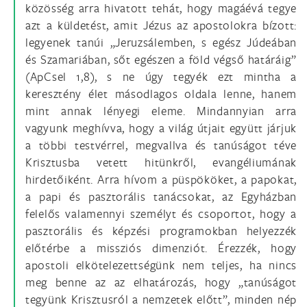
közösség arra hivatott tehát, hogy magáévá tegye
azt a küldetést, amit Jézus az apostolokra bízott:
legyenek tanúi „Jeruzsálemben, s egész Júdeában
és Szamariában, sőt egészen a föld végső határáig”
(ApCsel 1,8), s ne úgy tegyék ezt mintha a
keresztény élet másodlagos oldala lenne, hanem
mint annak lényegi eleme. Mindannyian arra
vagyunk meghívva, hogy a világ útjait együtt járjuk
a többi testvérrel, megvallva és tanúságot téve
Krisztusba vetett hitünkről, evangéliumának
hirdetőiként. Arra hívom a püspököket, a papokat,
a papi és pasztorális tanácsokat, az Egyházban
felelős valamennyi személyt és csoportot, hogy a
pasztorális és képzési programokban helyezzék
előtérbe a missziós dimenziót. Érezzék, hogy
apostoli elkötelezettségünk nem teljes, ha nincs
meg benne az az elhatározás, hogy „tanúságot
tegyünk Krisztusról a nemzetek előtt”, minden nép