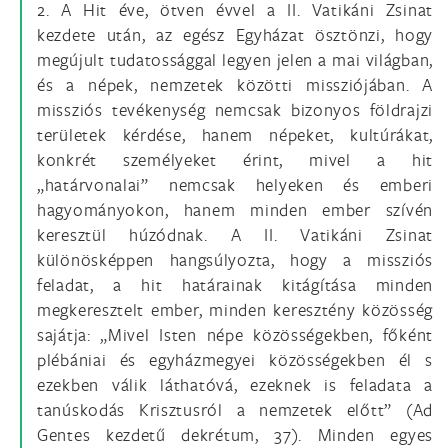
2. A Hit éve, ötven évvel a II. Vatikáni Zsinat
kezdete után, az egész Egyházat ösztönzi, hogy
megújult tudatossággal legyen jelen a mai világban,
és a népek, nemzetek közötti missziójában. A
missziós tevékenység nemcsak bizonyos földrajzi
területek kérdése, hanem népeket, kultúrákat,
konkrét személyeket érint, mivel a hit
„határvonalai” nemcsak helyeken és emberi
hagyományokon, hanem minden ember szívén
keresztül húzódnak. A II. Vatikáni Zsinat
különösképpen hangsúlyozta, hogy a missziós
feladat, a hit határainak kitágítása minden
megkeresztelt ember, minden keresztény közösség
sajátja: „Mivel Isten népe közösségekben, főként
plébániai és egyházmegyei közösségekben él s
ezekben válik láthatóvá, ezeknek is feladata a
tanúskodás Krisztusról a nemzetek előtt” (Ad
Gentes kezdetű dekrétum, 37). Minden egyes