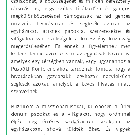
családokat, a közösségeket és minden keresztény
társulást is, hogy széles látókörűen és gondos
megkülönböztetéssel támogassák az ad gentes
missziós hivatásokat és segítsék azokat az
egyházakat, akiknek papokra, szerzetesekre és
világiakra van szükségük a keresztény közösség
megerősítéséhez. És ennek a figyelemnek meg
kellene lennie azok között az egyházak között is,
amelyek egy térségben vannak, vagy ugyanahhoz a
Püspöki Konferenciához tartoznak: fontos, hogy a
hivatásokban gazdagabb egyházak nagylelkűen
segítsék azokat, amelyek a kevés hivatás miatt
szenvednek.
Buzdítom a misszionáriusokat, különösen a fidei
donum papokat és a világiakat, hogy örömmel
éljék meg értékes szolgálatukat azokban az
egyházakban, ahová küldték őket. És vigyék