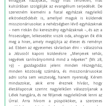
elhagyják hazájukat, hogy más területen, más
kultúrában szolgálják az evangélium terjedését. De
szeretném kiemelni a fiatal egyházak nagylelkű
elköteleződését is, amellyel maguk is küldenek
misszionáriusokat a nehézségben lévő egyházaknak
– nem ritkán ősi keresztény egyházaknak –, és azt a
frissességet, lelkesedést viszik oda, ahogyan ők élik
meg a hitet, amely megújítja az életet és reményt
ad. Ebben az egyetemes távlatban élni – válaszolva
a Jézustól kapott küldetésre: „Menjetek tehát,
tegyétek tanítványommá mind a népeket” (Mt 28,
19) – gazdagodást jelent minden részegyház,
minden közösség számára, és misszionáriusokat
adni soha sem veszteség, hanem nyereség. Kérem
mindazokat, akik erre éreznek hívást, hogy
életállapotuk szerint nagylelkűen válaszoljanak a
Lélek hangjára, és ne féljenek nagylelkűnek lenni az
Úrral. Arra hívom a püspököket, a szerzetes