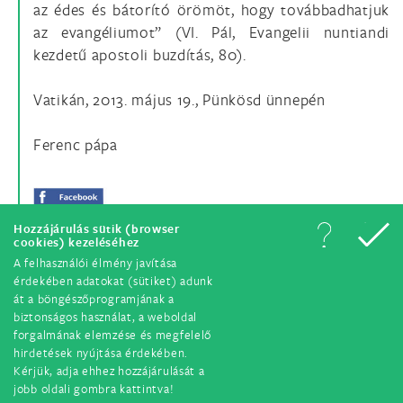
az édes és bátorító örömöt, hogy továbbadhatjuk
az evangéliumot” (VI. Pál, Evangelii nuntiandi
kezdetű apostoli buzdítás, 80).
Vatikán, 2013. május 19., Pünkösd ünnepén
Ferenc pápa
Hozzájárulás sütik (browser
cookies) kezeléséhez
A felhasználói élmény javítása
érdekében adatokat (sütiket) adunk
át a böngészőprogramjának a
biztonságos használat, a weboldal
forgalmának elemzése és megfelelő
hirdetések nyújtása érdekében.
© Minden jog fenntartva. 2018.
Kérjük, adja ehhez hozzájárulását a
jobb oldali gombra kattintva!