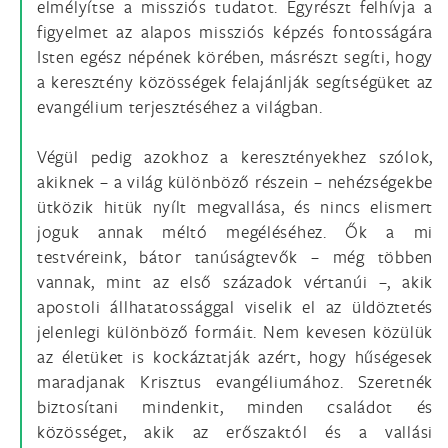
elmélyítse a missziós tudatot. Egyrészt felhívja a
figyelmet az alapos missziós képzés fontosságára
Isten egész népének körében, másrészt segíti, hogy
a keresztény közösségek felajánlják segítségüket az
evangélium terjesztéséhez a világban.
Végül pedig azokhoz a keresztényekhez szólok,
akiknek – a világ különböző részein – nehézségekbe
ütközik hitük nyílt megvallása, és nincs elismert
joguk annak méltó megéléséhez. Ők a mi
testvéreink, bátor tanúságtevők – még többen
vannak, mint az első századok vértanúi –, akik
apostoli állhatatossággal viselik el az üldöztetés
jelenlegi különböző formáit. Nem kevesen közülük
az életüket is kockáztatják azért, hogy hűségesek
maradjanak Krisztus evangéliumához. Szeretnék
biztosítani mindenkit, minden családot és
közösséget, akik az erőszaktól és a vallási