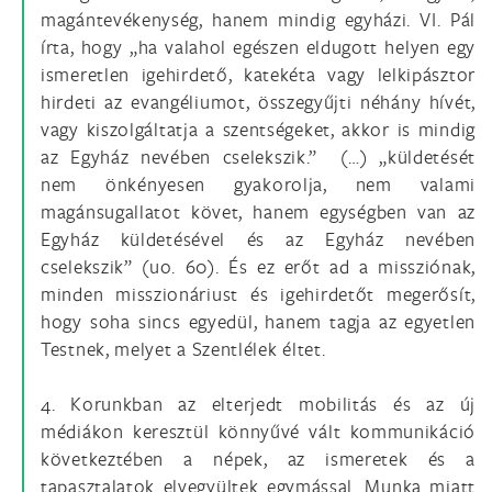
magántevékenység, hanem mindig egyházi. VI. Pál
írta, hogy „ha valahol egészen eldugott helyen egy
ismeretlen igehirdető, katekéta vagy lelkipásztor
hirdeti az evangéliumot, összegyűjti néhány hívét,
vagy kiszolgáltatja a szentségeket, akkor is mindig
az Egyház nevében cselekszik.” (…) „küldetését
nem önkényesen gyakorolja, nem valami
magánsugallatot követ, hanem egységben van az
Egyház küldetésével és az Egyház nevében
cselekszik” (uo. 60). És ez erőt ad a missziónak,
minden misszionáriust és igehirdetőt megerősít,
hogy soha sincs egyedül, hanem tagja az egyetlen
Testnek, melyet a Szentlélek éltet.
4. Korunkban az elterjedt mobilitás és az új
médiákon keresztül könnyűvé vált kommunikáció
következtében a népek, az ismeretek és a
tapasztalatok elvegyültek egymással. Munka miatt