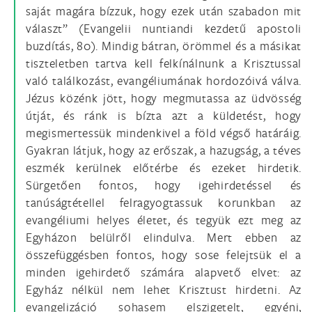
saját magára bízzuk, hogy ezek után szabadon mit
választ” (Evangelii nuntiandi kezdetű apostoli
buzdítás, 80). Mindig bátran, örömmel és a másikat
tiszteletben tartva kell felkínálnunk a Krisztussal
való találkozást, evangéliumának hordozóivá válva.
Jézus közénk jött, hogy megmutassa az üdvösség
útját, és ránk is bízta azt a küldetést, hogy
megismertessük mindenkivel a föld végső határáig.
Gyakran látjuk, hogy az erőszak, a hazugság, a téves
eszmék kerülnek előtérbe és ezeket hirdetik.
Sürgetően fontos, hogy igehirdetéssel és
tanúságtétellel felragyogtassuk korunkban az
evangéliumi helyes életet, és tegyük ezt meg az
Egyházon belülről elindulva. Mert ebben az
összefüggésben fontos, hogy sose felejtsük el a
minden igehirdető számára alapvető elvet: az
Egyház nélkül nem lehet Krisztust hirdetni. Az
evangelizáció sohasem elszigetelt, egyéni,