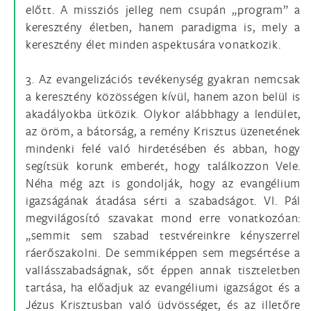
előtt. A missziós jelleg nem csupán „program” a
keresztény életben, hanem paradigma is, mely a
keresztény élet minden aspektusára vonatkozik.
3. Az evangelizációs tevékenység gyakran nemcsak
a keresztény közösségen kívül, hanem azon belül is
akadályokba ütközik. Olykor alábbhagy a lendület,
az öröm, a bátorság, a remény Krisztus üzenetének
mindenki felé való hirdetésében és abban, hogy
segítsük korunk emberét, hogy találkozzon Vele.
Néha még azt is gondolják, hogy az evangélium
igazságának átadása sérti a szabadságot. VI. Pál
megvilágosító szavakat mond erre vonatkozóan:
„semmit sem szabad testvéreinkre kényszerrel
ráerőszakolni. De semmiképpen sem megsértése a
vallásszabadságnak, sőt éppen annak tiszteletben
tartása, ha előadjuk az evangéliumi igazságot és a
Jézus Krisztusban való üdvösséget, és az illetőre