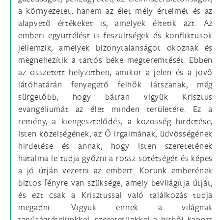
a környezetet, hanem az élet mély értelmét és az
alapvető értékeket is, amelyek éltetik azt. Az
emberi együttélést is feszültségek és konfliktusok
jellemzik, amelyek bizonytalanságot okoznak és
megnehezítik a tartós béke megteremtését. Ebben
az összetett helyzetben, amikor a jelen és a jövő
látóhatárán fenyegető felhők látszanak, még
sürgetőbb, hogy bátran vigyük Krisztus
evangéliumát az élet minden területére. Ez a
remény, a kiengesztelődés, a közösség hirdetése,
Isten közelségének, az Ő irgalmának, üdvösségének
hirdetése és annak, hogy Isten szeretetének
hatalma le tudja győzni a rossz sötétségét és képes
a jó útján vezetni az embert. Korunk emberének
biztos fényre van szüksége, amely bevilágítja útját,
és ezt csak a Krisztussal való találkozás tudja
megadni. Vigyük ennek a világnak
tanúságtételünkkel, szeretetünkkel a hitből kapott