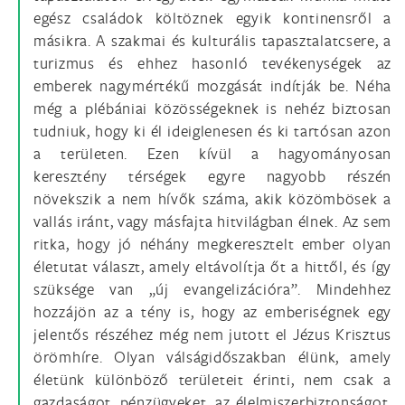
egész családok költöznek egyik kontinensről a
másikra. A szakmai és kulturális tapasztalatcsere, a
turizmus és ehhez hasonló tevékenységek az
emberek nagymértékű mozgását indítják be. Néha
még a plébániai közösségeknek is nehéz biztosan
tudniuk, hogy ki él ideiglenesen és ki tartósan azon
a területen. Ezen kívül a hagyományosan
keresztény térségek egyre nagyobb részén
növekszik a nem hívők száma, akik közömbösek a
vallás iránt, vagy másfajta hitvilágban élnek. Az sem
ritka, hogy jó néhány megkeresztelt ember olyan
életutat választ, amely eltávolítja őt a hittől, és így
szüksége van „új evangelizációra”. Mindehhez
hozzájön az a tény is, hogy az emberiségnek egy
jelentős részéhez még nem jutott el Jézus Krisztus
örömhíre. Olyan válságidőszakban élünk, amely
életünk különböző területeit érinti, nem csak a
gazdaságot, pénzügyeket, az élelmiszerbiztonságot,