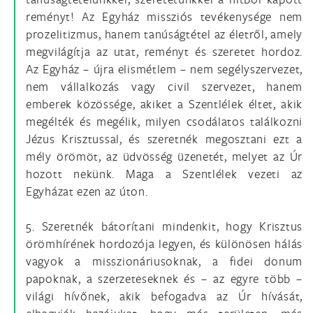
reményt! Az Egyház missziós tevékenysége nem
prozelitizmus, hanem tanúságtétel az életről, amely
megvilágítja az utat, reményt és szeretet hordoz.
Az Egyház – újra elismétlem – nem segélyszervezet,
nem vállalkozás vagy civil szervezet, hanem
emberek közössége, akiket a Szentlélek éltet, akik
megélték és megélik, milyen csodálatos találkozni
Jézus Krisztussal, és szeretnék megosztani ezt a
mély örömöt, az üdvösség üzenetét, melyet az Úr
hozott nekünk. Maga a Szentlélek vezeti az
Egyházat ezen az úton.
5. Szeretnék bátorítani mindenkit, hogy Krisztus
örömhírének hordozója legyen, és különösen hálás
vagyok a misszionáriusoknak, a fidei donum
papoknak, a szerzeteseknek és – az egyre több –
világi hívőnek, akik befogadva az Úr hívását,