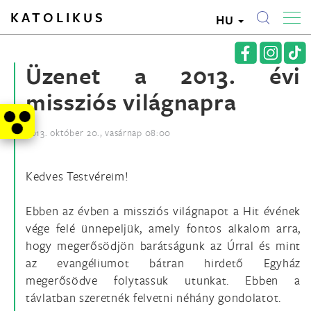
KATOLIKUS
HU
Üzenet a 2013. évi
missziós világnapra
2013. október 20., vasárnap 08:00
Kedves Testvéreim!
Ebben az évben a missziós világnapot a Hit évének
vége felé ünnepeljük, amely fontos alkalom arra,
hogy megerősödjön barátságunk az Úrral és mint
az evangéliumot bátran hirdető Egyház
megerősödve folytassuk utunkat. Ebben a
távlatban szeretnék felvetni néhány gondolatot.