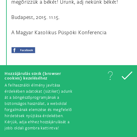
megőrizzük a békét! Urunk, adj nekünk békét!
Budapest, 2015. 11.15.
A Magyar Katolikus Püspöki Konferencia
Hozzájárulás sütik (browser
cookies) kezeléséhez
A felhasználói élmény javítása
érdekében adatokat (sütiket) adunk
át a böngészőprogramjának a
© Minden jog fenntartva. 2018.
biztonságos használat, a weboldal
forgalmának elemzése és megfelelő
hirdetések nyújtása érdekében.
Kérjük, adja ehhez hozzájárulását a
jobb oldali gombra kattintva!