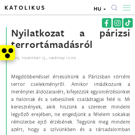
KATOLIKUS
HU
Nyilatkozat a párizsi
terrortámadásról
2015. november 15., vasárnap 12:00
Megdöbbenéssel értesültünk a Párizsban történt
terror cselekményről. Amikor imádkozunk a
merénylet áldozataiért, kifejezzük együttérzésünket
a halottak és a sebesültek családtagjai felé is. Mi
keresztények, akik hiszünk a szeretet mindent
legyőző erejében, ne engedjünk a félelem sokakat
rémületbe ejtő érzésének. Tegyünk meg mindent
azért, hogy a szívünkben és a társadalomban