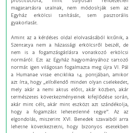
prostitúcióra, mint súlyosan rendezetlen
magatartásra utalnak, nem módosítják sem az
Egyház erkölcsi tanítását, sem pasztorális
gyakorlatát.
Amint az a kérdéses oldal elolvasásából kitűnik, a
Szentatya nem a házassági erkölcsről beszél, de
nem is a fogamzásgátlásra vonatkozó erkölcsi
normáról. Ezt az Egyház hagyományához tartozó
normát igen világosan fogalmazta meg újra VI. Pál
a Humanae vitae enciklika 14. pontjában, amikor
azt írta, hogy „elítélendő minden olyan cselekedet,
mely akár a nemi aktus előtt, akár közben, akár
természetes következményeinek kifejlődése során,
akár mint célt, akár mint eszközt azt szándékolja,
hogy a fogamzást lehetetlenné tegye”. Az az
elgondolás, miszerint XVI. Benedek szavaiból arra
lehetne következtetni, hogy bizonyos esetekben