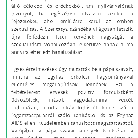
álló célokból és érdekekből, ami nyilvánvalónak
bizonyul, ha egészében olvassuk azokat a
fejezeteket, ahol említésre kerül az emberi
szexualitás. A Szentatya szándéka világosan látszik:
újra felfedezni Isten tervének nagyságát a
szexualitásra vonatkozóan, elkerülve annak a ma
annyira elterjedt banalizálását.
Egyes értelmezések úgy mutatták be a pápa szavait,
mintha az Egyház erkölcsi hagyományával
ellentétes megállapítások lennének. Ezt a
feltételezést egyesek pozitív fordulatként
üdvözölték, mások aggodalommal vették
tudomásul, mintha eltávolodásról lenne szó a
fogamzásgátlásról szóló tanítástól és az Egyház
AIDS elleni küzdelemben tanúsított magatartásától.
Valójában a pápa szavai, amelyek konkrétan a