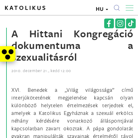
KATOLIKUS
HU
A Hittani Kongregáció
dokumentuma a
szexualitásról
2010. december 21., kedd 12:00
XVI. Benedek a „Világ világossága” című
interjúkötetének megjelenése kapcsán olyan
különböző helytelen értelmezések terjedtek el,
amelyek a Katolikus Egyháznak a szexuál erkölcs
néhány kérdésére vonatkozó álláspontjával
kapcsolatban zavart okoztak. A pápa gondolatát
gyakran manipulálták szavainak értelmétől távol