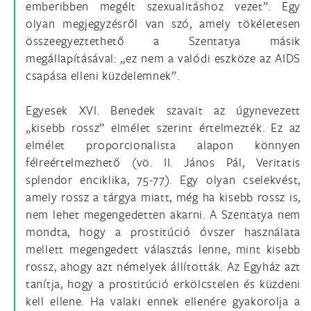
emberibben megélt szexualitáshoz vezet”. Egy
olyan megjegyzésről van szó, amely tökéletesen
összeegyeztethető a Szentatya másik
megállapításával: „ez nem a valódi eszköze az AIDS
csapása elleni küzdelemnek”.
Egyesek XVI. Benedek szavait az úgynevezett
„kisebb rossz” elmélet szerint értelmezték. Ez az
elmélet proporcionalista alapon könnyen
félreértelmezhető (vö. II. János Pál, Veritatis
splendor enciklika, 75-77). Egy olyan cselekvést,
amely rossz a tárgya miatt, még ha kisebb rossz is,
nem lehet megengedetten akarni. A Szentatya nem
mondta, hogy a prostitúció óvszer használata
mellett megengedett választás lenne, mint kisebb
rossz, ahogy azt némelyek állították. Az Egyház azt
tanítja, hogy a prostitúció erkölcstelen és küzdeni
kell ellene. Ha valaki ennek ellenére gyakorolja a