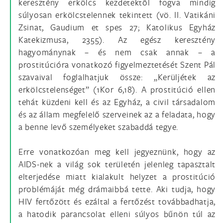
keresztény erkölcs kezdetektől fogva mindig
súlyosan erkölcstelennek tekintett (vö. II. Vatikáni
Zsinat, Gaudium et spes 27; Katolikus Egyház
Katekizmusa, 2355). Az egész keresztény
hagyománynak – és nem csak annak – a
prostitúcióra vonatkozó figyelmeztetését Szent Pál
szavaival foglalhatjuk össze: „Kerüljétek az
erkölcstelenséget” (1Kor 6,18). A prostitúció ellen
tehát küzdeni kell és az Egyház, a civil társadalom
és az állam megfelelő szerveinek az a feladata, hogy
a benne levő személyeket szabaddá tegye.
Erre vonatkozóan meg kell jegyeznünk, hogy az
AIDS-nek a világ sok területén jelenleg tapasztalt
elterjedése miatt kialakult helyzet a prostitúció
problémáját még drámaibbá tette. Aki tudja, hogy
HIV fertőzött és ezáltal a fertőzést továbbadhatja,
a hatodik parancsolat elleni súlyos bűnön túl az