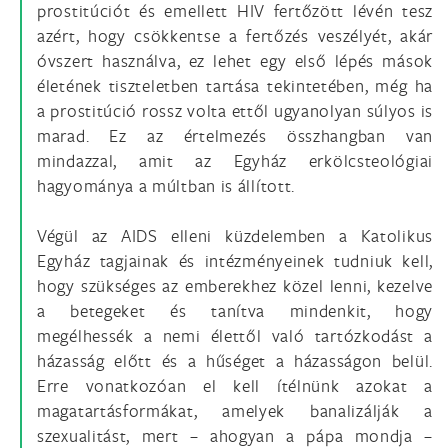
prostitúciót és emellett HIV fertőzött lévén tesz
azért, hogy csökkentse a fertőzés veszélyét, akár
óvszert használva, ez lehet egy első lépés mások
életének tiszteletben tartása tekintetében, még ha
a prostitúció rossz volta ettől ugyanolyan súlyos is
marad. Ez az értelmezés összhangban van
mindazzal, amit az Egyház erkölcsteológiai
hagyománya a múltban is állított.
Végül az AIDS elleni küzdelemben a Katolikus
Egyház tagjainak és intézményeinek tudniuk kell,
hogy szükséges az emberekhez közel lenni, kezelve
a betegeket és tanítva mindenkit, hogy
megélhessék a nemi élettől való tartózkodást a
házasság előtt és a hűséget a házasságon belül.
Erre vonatkozóan el kell ítélnünk azokat a
magatartásformákat, amelyek banalizálják a
szexualitást, mert – ahogyan a pápa mondja –