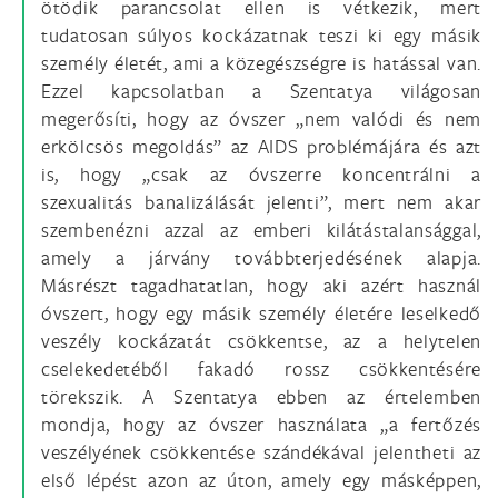
ötödik parancsolat ellen is vétkezik, mert
tudatosan súlyos kockázatnak teszi ki egy másik
személy életét, ami a közegészségre is hatással van.
Ezzel kapcsolatban a Szentatya világosan
megerősíti, hogy az óvszer „nem valódi és nem
erkölcsös megoldás” az AIDS problémájára és azt
is, hogy „csak az óvszerre koncentrálni a
szexualitás banalizálását jelenti”, mert nem akar
szembenézni azzal az emberi kilátástalansággal,
amely a járvány továbbterjedésének alapja.
Másrészt tagadhatatlan, hogy aki azért használ
óvszert, hogy egy másik személy életére leselkedő
veszély kockázatát csökkentse, az a helytelen
cselekedetéből fakadó rossz csökkentésére
törekszik. A Szentatya ebben az értelemben
mondja, hogy az óvszer használata „a fertőzés
veszélyének csökkentése szándékával jelentheti az
első lépést azon az úton, amely egy másképpen,