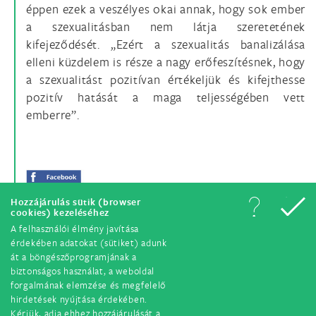
éppen ezek a veszélyes okai annak, hogy sok ember
a szexualitásban nem látja szeretetének
kifejeződését. „Ezért a szexualitás banalizálása
elleni küzdelem is része a nagy erőfeszítésnek, hogy
a szexualitást pozitívan értékeljük és kifejthesse
pozitív hatását a maga teljességében vett
emberre”.
Hozzájárulás sütik (browser
cookies) kezeléséhez
A felhasználói élmény javítása
érdekében adatokat (sütiket) adunk
át a böngészőprogramjának a
biztonságos használat, a weboldal
forgalmának elemzése és megfelelő
hirdetések nyújtása érdekében.
© Minden jog fenntartva. 2018.
Kérjük, adja ehhez hozzájárulását a