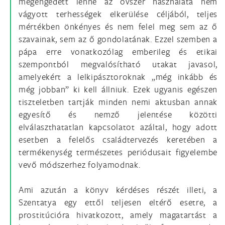
megengedett lenne az óvszer használata nem
vágyott terhességek elkerülése céljából, teljes
mértékben önkényes és nem felel meg sem az ő
szavainak, sem az ő gondolatának. Ezzel szemben a
pápa erre vonatkozólag emberileg és etikai
szempontból megvalósítható utakat javasol,
amelyekért a lelkipásztoroknak „még inkább és
még jobban” ki kell állniuk. Ezek ugyanis egészen
tiszteletben tartják minden nemi aktusban annak
egyesítő és nemző jelentése közötti
elválaszthatatlan kapcsolatot azáltal, hogy adott
esetben a felelős családtervezés keretében a
termékenység természetes periódusait figyelembe
vevő módszerhez folyamodnak.
Ami azután a könyv kérdéses részét illeti, a
Szentatya egy ettől teljesen eltérő esetre, a
prostitúcióra hivatkozott, amely magatartást a