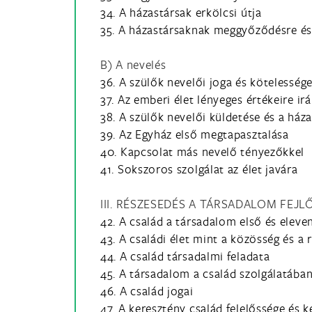
34. A házastársak erkölcsi útja
35. A házastársaknak meggyőződésre és
B) A nevelés
36. A szülők nevelői joga és kötelesség
37. Az emberi élet lényeges értékeire ir
38. A szülők nevelői küldetése és a ház
39. Az Egyház első megtapasztalása
40. Kapcsolat más nevelő tényezőkkel
41. Sokszoros szolgálat az élet javára
III. RÉSZESEDÉS A TÁRSADALOM FEJ
42. A család a társadalom első és eleven
43. A családi élet mint a közösség és a
44. A család társadalmi feladata
45. A társadalom a család szolgálatába
46. A család jogai
47. A keresztény család felelőssége és 