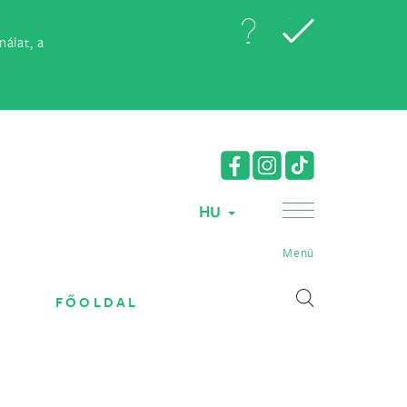
álat, a
HU
Menü
FŐOLDAL