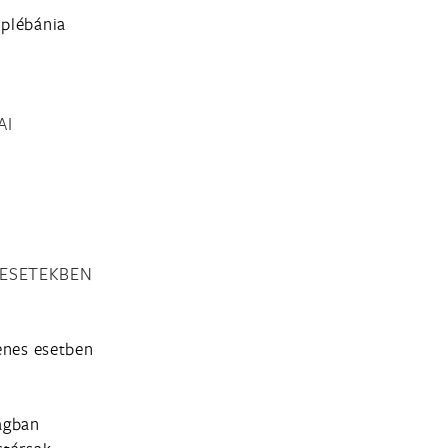
 plébánia
AI
 ESETEKBEN
lenes esetben
ságban