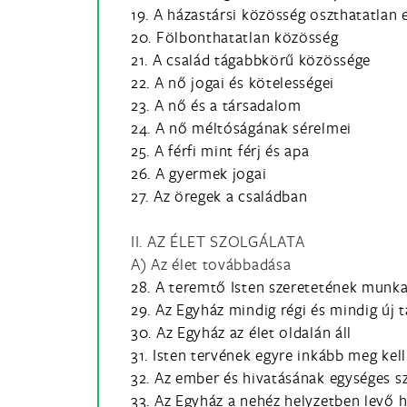
19. A házastársi közösség oszthatatlan 
20. Fölbonthatatlan közösség
21. A család tágabbkörű közössége
22. A nő jogai és kötelességei
23. A nő és a társadalom
24. A nő méltóságának sérelmei
25. A férfi mint férj és apa
26. A gyermek jogai
27. Az öregek a családban
II. AZ ÉLET SZOLGÁLATA
A) Az élet továbbadása
28. A teremtő Isten szeretetének munka
29. Az Egyház mindig régi és mindig új 
30. Az Egyház az élet oldalán áll
31. Isten tervének egyre inkább meg kell
32. Az ember és hivatásának egységes s
33. Az Egyház a nehéz helyzetben levő h