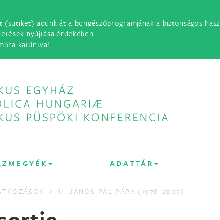
t (sütiket) adunk át a böngészőprogramjának a biztonságos haszn
detések nyújtása érdekében.
mbra kattintva!
ÁZMEGYÉK
ADATTÁR
LATKOZÁSOK
II. JÁNOS PÁL PÁPA (1978-2005)
sortio