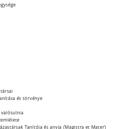
egysége
társai
tanítása és törvénye
 valósulnia
zemlélete
ázastársak Tanítója és anyja (Magistra et Mater)