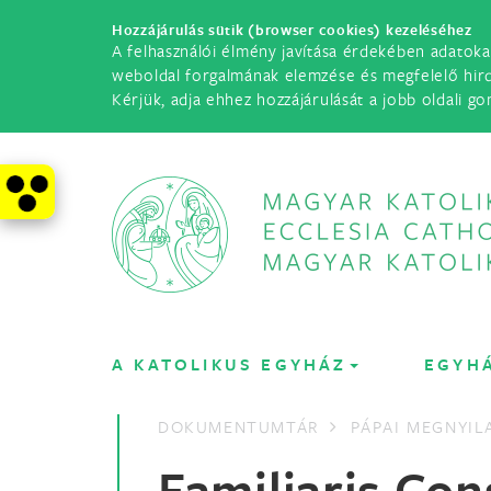
Hozzájárulás sütik (browser cookies) kezeléséhez
A felhasználói élmény javítása érdekében adatoka
weboldal forgalmának elemzése és megfelelő hir
Kérjük, adja ehhez hozzájárulását a jobb oldali go
A KATOLIKUS EGYHÁZ
EGYH
DOKUMENTUMTÁR
PÁPAI MEGNYI
Familiaris Con