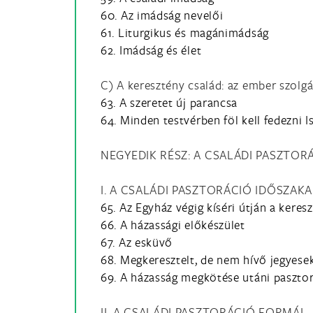
60. Az imádság nevelői
61. Liturgikus és magánimádság
62. Imádság és élet
C) A keresztény család: az ember szolg
63. A szeretet új parancsa
64. Minden testvérben föl kell fedezni 
NEGYEDIK RÉSZ: A CSALÁDI PASZTOR
I. A CSALÁDI PASZTORÁCIÓ IDŐSZAKA
65. Az Egyház végig kíséri útján a keres
66. A házassági előkészület
67. Az esküvő
68. Megkeresztelt, de nem hívő jegyese
69. A házasság megkötése utáni paszto
II. A CSALÁDI PASZTORÁCIÓ FORMÁI