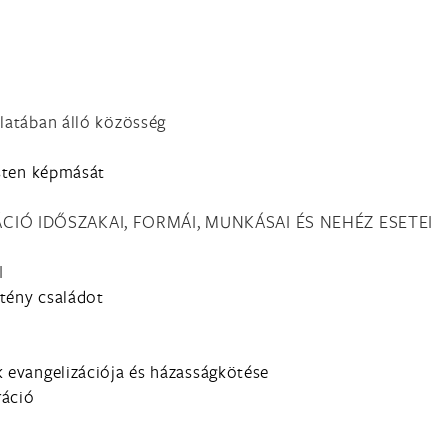
álatában álló közösség
Isten képmását
ÁCIÓ IDŐSZAKAI, FORMÁI, MUNKÁSAI ÉS NEHÉZ ESETEI
I
ztény családot
k evangelizációja és házasságkötése
ráció