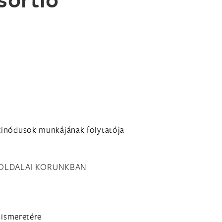
szinódusok munkájának folytatója
NYOLDALAI KORUNKBAN
kiismeretére