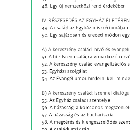
48. Egy új nemzetközi rend érdekében
IV. RÉSZESEDÉS AZ EGYHÁZ ÉLETÉBE
49. A család az Egyház misztériumában
50. Egy sajátosan és eredeti módon egy
A) A keresztény család: hívő és evangel
51. A hit: Isten családra vonatkozó terv
52. A keresztény család evangelizációs 
53. Egyházi szolgálat
54. Az Evangéliumot hirdetni kell min
B) A keresztény család: Istennel dialóg
55. Az Egyház családi szentélye
56. A házasság: a kölcsönös megszentel
57. A házasság és az Eucharisztia
58. A megtérés és kiengesztelődés szen
59. A családi imádság