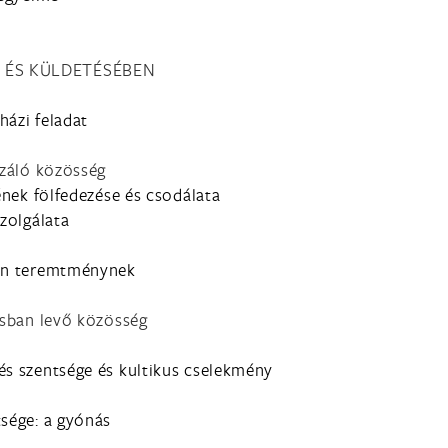
N ÉS KÜLDETÉSÉBEN
házi feladat
izáló közösség
ének fölfedezése és csodálata
szolgálata
den teremtménynek
usban levő közösség
és szentsége és kultikus cselekmény
tsége: a gyónás