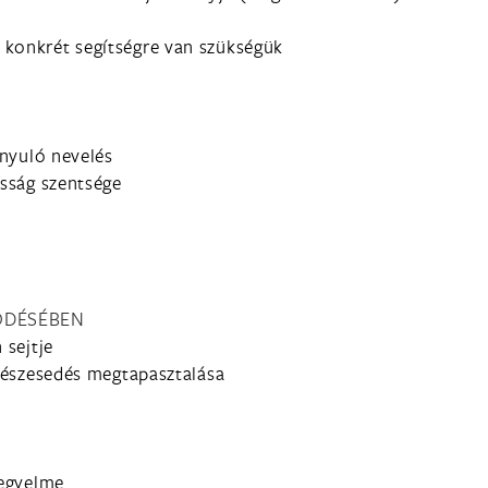
 konkrét segítségre van szükségük
e
ányuló nevelés
asság szentsége
LŐDÉSÉBEN
 sejtje
 részesedés megtapasztalása
n
kegyelme