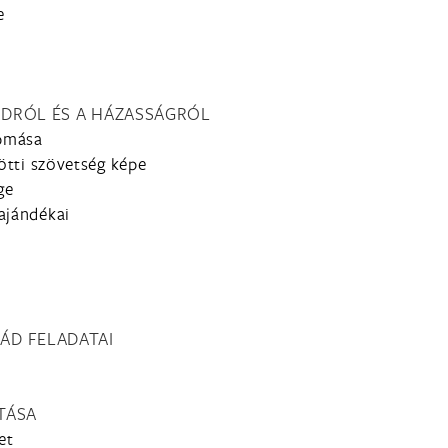
e
LÁDRÓL ÉS A HÁZASSÁGRÓL
épmása
zötti szövetség képe
ge
ajándékai
ÁD FELADATAI
ÍTÁSA
et