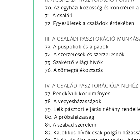
70. Az egyházi közösség és konkréten a
71. A család
72. Egyesületek a családok érdekében
III. A CSALÁDI PASZTORÁCIÓ MUNKÁS
73. A püspökök és a papok
74. A szerzetesek és szerzetesnők
75. Szakértő világi hívők
76. A tömegtájékoztatás
IV. A CSALÁD PASZTORÁCIÓJA NEHÉZ
77. Rendkívüli körülmények
78. A vegyesházasságok
79. Lelkipásztori eljárás néhány rendel
80. A próbaházasság
81. A szabad szerelem
82. Katolikus hívők csak polgári házas