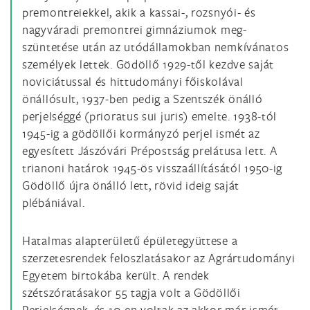
premontreiekkel, akik a kassai-, rozsnyói- és
nagyváradi premontrei gimnáziumok meg-
szüntetése után az utódállamokban nemkívánatos
személyek lettek. Gödöllő 1929-től kezdve saját
noviciátussal és hittudományi főiskolával
önállósult, 1937-ben pedig a Szentszék önálló
perjelséggé (prioratus sui juris) emelte. 1938-tól
1945-ig a gödöllői kormányzó perjel ismét az
egyesített Jászóvári Prépostság prelátusa lett. A
trianoni határok 1945-ös visszaállításától 1950-ig
Gödöllő újra önálló lett, rövid ideig saját
plébániával.
Hatalmas alapterületű épületegyüttese a
szerzetesrendek feloszlatásakor az Agrártudományi
Egyetem birtokába került. A rendek
szétszóratásakor 55 tagja volt a Gödöllői
Perjelségnek, és 10-en voltak az akkor már ismét