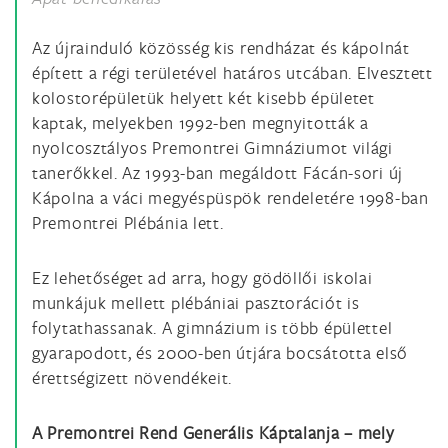
Az újrainduló közösség kis rendházat és kápolnát
épített a régi területével határos utcában. Elvesztett
kolostorépületük helyett két kisebb épületet
kaptak, melyekben 1992-ben megnyitották a
nyolcosztályos Premontrei Gimnáziumot világi
tanerőkkel. Az 1993-ban megáldott Fácán-sori új
Kápolna a váci megyéspüspök rendeletére 1998-ban
Premontrei Plébánia lett.
Ez lehetőséget ad arra, hogy gödöllői iskolai
munkájuk mellett plébániai pasztorációt is
folytathassanak. A gimnázium is több épülettel
gyarapodott, és 2000-ben útjára bocsátotta első
érettségizett növendékeit.
A Premontrei Rend Generális Káptalanja – mely