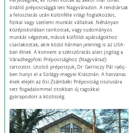
önálló prépostsággá lett Nagyváradon. A rendtársak
a feloszlatás után különféle világi foglalkozást,
fizikai vagy szellemi munkát vállaltak. Néhányan
középiskolában tanítottak, vagy tudományos
munkát végeztek, mások külföldi apátságokhoz
csatlakoztak, akik közül hárman jelenleg is az USA-
ban élnek. A konvent a szétszóratás alatt jogilag a
Váradhegyfoki Prépostsághoz (Nagyvárad)
tartozott. Utolsó prépostjuk, Dr. Gerinczy Pál 1965-
ben hunyt el a Szilágy-megyei Krasznán. A hatvanas
évek elején az ősi Zsámbéki Prépostság titulusára
tett fogadalommal titokban új tagokkal
gyarapodott a közösség.