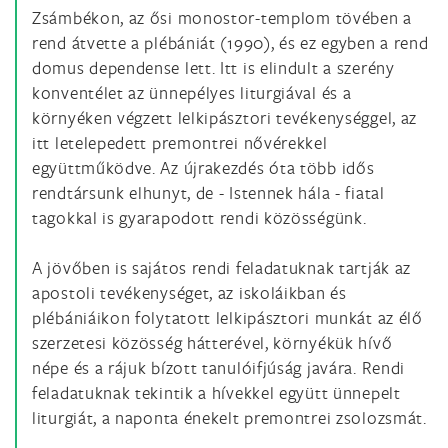
Zsámbékon, az ősi monostor-templom tövében a
rend átvette a plébániát (1990), és ez egyben a rend
domus dependense lett. Itt is elindult a szerény
konventélet az ünnepélyes liturgiával és a
környéken végzett lelkipásztori tevékenységgel, az
itt letelepedett premontrei nővérekkel
együttműködve. Az újrakezdés óta több idős
rendtársunk elhunyt, de - Istennek hála - fiatal
tagokkal is gyarapodott rendi közösségünk.
A jövőben is sajátos rendi feladatuknak tartják az
apostoli tevékenységet, az iskoláikban és
plébániáikon folytatott lelkipásztori munkát az élő
szerzetesi közösség hátterével, környékük hívő
népe és a rájuk bízott tanulóifjúság javára. Rendi
feladatuknak tekintik a hívekkel együtt ünnepelt
liturgiát, a naponta énekelt premontrei zsolozsmát.