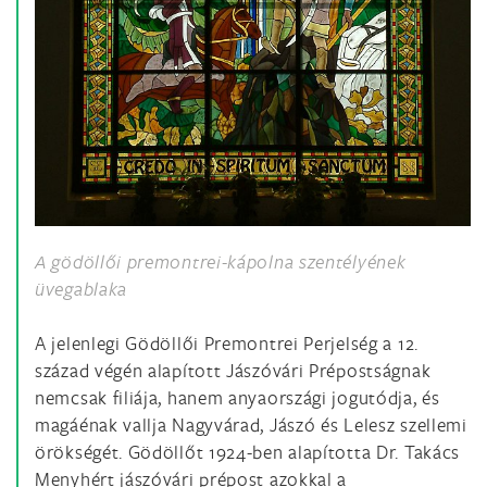
A gödöllői premontrei-kápolna szentélyének
üvegablaka
A jelenlegi Gödöllői Premontrei Perjelség a 12.
század végén alapított Jászóvári Prépostságnak
nemcsak filiája, hanem anyaországi jogutódja, és
magáénak vallja Nagyvárad, Jászó és Lelesz szellemi
örökségét. Gödöllőt 1924-ben alapította Dr. Takács
Menyhért jászóvári prépost azokkal a