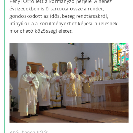
Fényi Ottó lett a kormányzó perjele. A nehéz
évtizedekben is ő tartotta össze a rendet,
gondoskodott az idős, beteg rendtársakról,
irányította a körülményekhez képest hitelesnek
mondható közösségi életet.
Apát benedikálás