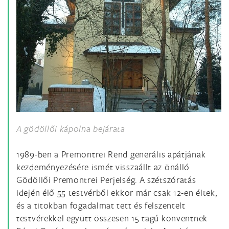
A gödöllői kápolna bejárata
1989-ben a Premontrei Rend generális apátjának
kezdeményezésére ismét visszaállt az önálló
Gödöllői Premontrei Perjelség. A szétszóratás
idején élő 55 testvérből ekkor már csak 12-en éltek,
és a titokban fogadalmat tett és felszentelt
testvérekkel együtt összesen 15 tagú konventnek