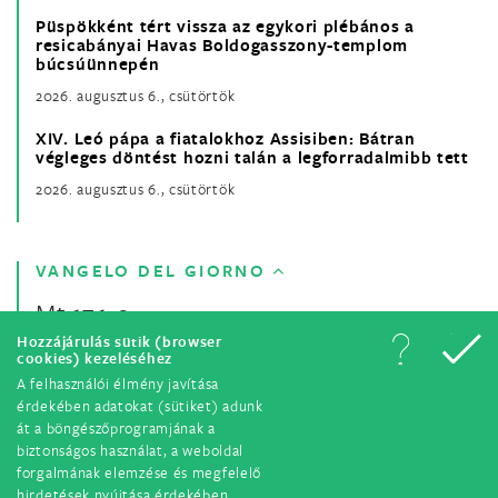
Püspökként tért vissza az egykori plébános a
resicabányai Havas Boldogasszony-templom
búcsúünnepén
2026. augusztus 6., csütörtök
XIV. Leó pápa a fiatalokhoz Assisiben: Bátran
végleges döntést hozni talán a legforradalmibb tett
2026. augusztus 6., csütörtök
VANGELO DEL GIORNO
Mt 17,1-9
Hozzájárulás sütik (browser
cookies) kezeléséhez
A felhasználói élmény javítása
érdekében adatokat (sütiket) adunk
át a böngészőprogramjának a
biztonságos használat, a weboldal
forgalmának elemzése és megfelelő
hirdetések nyújtása érdekében.
© Tutti i diritti riservati. 2018.