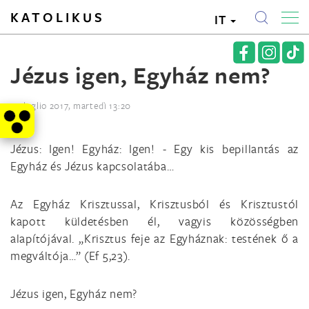
KATOLIKUS
IT
Jézus igen, Egyház nem?
11. luglio 2017, martedì 13:20
Jézus: Igen! Egyház: Igen! - Egy kis bepillantás az
Egyház és Jézus kapcsolatába…
Az Egyház Krisztussal, Krisztusból és Krisztustól
kapott küldetésben él, vagyis közösségben
alapítójával. „Krisztus feje az Egyháznak: testének ő a
megváltója…” (Ef 5,23).
Jézus igen, Egyház nem?