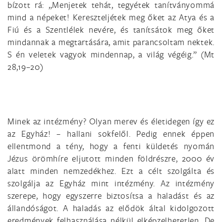
bízott rá: „Menjetek tehát, tegyétek tanítványommá
mind a népeket! Kereszteljétek meg őket az Atya és a
Fiú és a Szentlélek nevére, és tanítsátok meg őket
mindannak a megtartására, amit parancsoltam nektek.
S én veletek vagyok mindennap, a világ végéig.” (Mt
28,19–20)
Minek az intézmény? Olyan merev és életidegen így ez
az Egyház! – hallani sokfelől. Pedig ennek éppen
ellentmond a tény, hogy a fenti küldetés nyomán
Jézus örömhíre eljutott minden földrészre, 2000 év
alatt minden nemzedékhez. Ezt a célt szolgálta és
szolgálja az Egyház mint intézmény. Az intézmény
szerepe, hogy egyszerre biztosítsa a haladást és az
állandóságot. A haladás az elődök által kidolgozott
eredmények felhasználása nélkül elképzelhetetlen. De