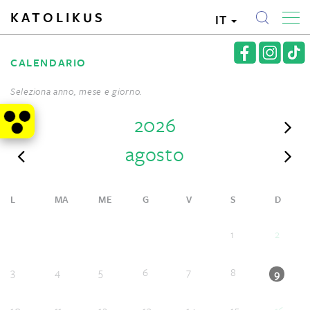
KATOLIKUS
IT
CALENDARIO
Seleziona anno, mese e giorno.
2026
agosto
L
MA
ME
G
V
S
D
1
2
3
4
5
6
7
8
9