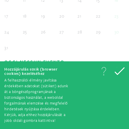
10
11
12
13
14
15
16
17
18
19
20
21
22
23
24
25
26
27
28
29
30
31
OGGI NESSUN EVENTO
Hozzájárulás sütik (browser
cookies) kezeléséhez
A felhasználói élmény javítása
érdekében adatokat (sütiket) adunk
át a böngészőprogramjának a
© Tutti i diritti riservati. 2018.
biztonságos használat, a weboldal
forgalmának elemzése és megfelelő
hirdetések nyújtása érdekében.
Kérjük, adja ehhez hozzájárulását a
jobb oldali gombra kattintva!