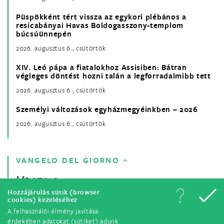
Püspökként tért vissza az egykori plébános a
resicabányai Havas Boldogasszony-templom
búcsúünnepén
2026. augusztus 6., csütörtök
XIV. Leó pápa a fiatalokhoz Assisiben: Bátran
végleges döntést hozni talán a legforradalmibb tett
2026. augusztus 6., csütörtök
Személyi változások egyházmegyéinkben – 2026
2026. augusztus 6., csütörtök
VANGELO DEL GIORNO
Mt 17,1-9
Hozzájárulás sütik (browser
cookies) kezeléséhez
A felhasználói élmény javítása
érdekében adatokat (sütiket) adunk