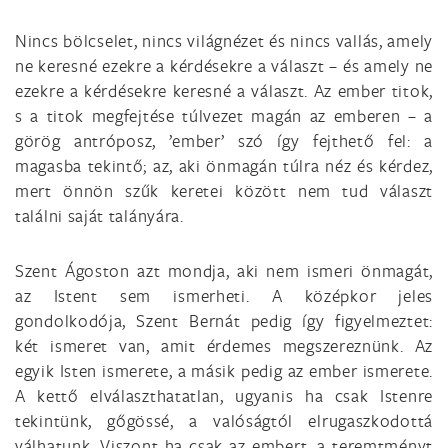
Nincs bölcselet, nincs világnézet és nincs vallás, amely
ne keresné ezekre a kérdésekre a választ – és amely ne
ezekre a kérdésekre keresné a választ. Az ember titok,
s a titok megfejtése túlvezet magán az emberen – a
görög antróposz, ’ember’ szó így fejthető fel: a
magasba tekintő; az, aki önmagán túlra néz és kérdez,
mert önnön szűk keretei között nem tud választ
találni saját talányára.
Szent Ágoston azt mondja, aki nem ismeri önmagát,
az Istent sem ismerheti. A középkor jeles
gondolkodója, Szent Bernát pedig így figyelmeztet:
két ismeret van, amit érdemes megszereznünk. Az
egyik Isten ismerete, a másik pedig az ember ismerete.
A kettő elválaszthatatlan, ugyanis ha csak Istenre
tekintünk, gőgössé, a valóságtól elrugaszkodottá
válhatunk. Viszont ha csak az embert, a teremtményt