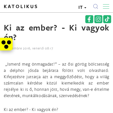
KATOLIKUS
IT
Ki az ember? - Ki vagyok
én?
2. dicembre 2016, venerdì 08:17
„Ismerd meg önmagadat!” – az ősi görög bölcsesség
a delphoi jósda bejárata fölött volt olvasható.
Kifejezésre juttatja azt a meggyőződést, hogy a világ
számtalan kérdése közül kiemelkedik az ember
rejtélye: ki is ő, honnan jött, hová megy, van-e értelme
életének, munkálkodásának, szenvedésének?
Ki az ember? - Ki vagyok én?