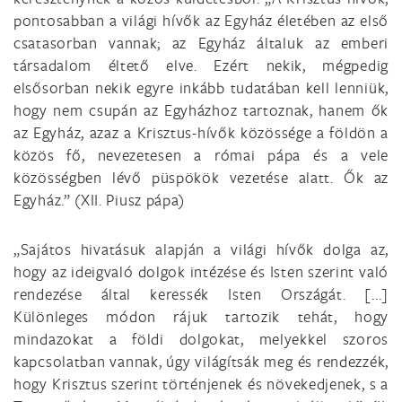
pontosabban a világi hívők az Egyház életében az első
csatasorban vannak; az Egyház általuk az emberi
társadalom éltető elve. Ezért nekik, mégpedig
elsősorban nekik egyre inkább tudatában kell lenniük,
hogy nem csupán az Egyházhoz tartoznak, hanem ők
az Egyház, azaz a Krisztus-hívők közössége a földön a
közös fő, nevezetesen a római pápa és a vele
közösségben lévő püspökök vezetése alatt. Ők az
Egyház.” (XII. Piusz pápa)
„Sajátos hivatásuk alapján a világi hívők dolga az,
hogy az ideigvaló dolgok intézése és Isten szerint való
rendezése által keressék Isten Országát. [...]
Különleges módon rájuk tartozik tehát, hogy
mindazokat a földi dolgokat, melyekkel szoros
kapcsolatban vannak, úgy világítsák meg és rendezzék,
hogy Krisztus szerint történjenek és növekedjenek, s a