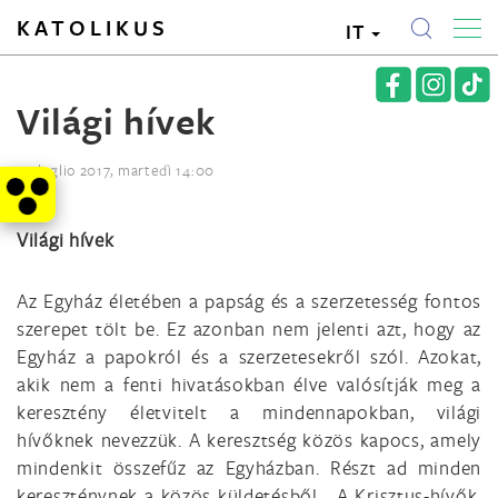
KATOLIKUS
IT
Világi hívek
11. luglio 2017, martedì 14:00
Világi hívek
Az Egyház életében a papság és a szerzetesség fontos
szerepet tölt be. Ez azonban nem jelenti azt, hogy az
Egyház a papokról és a szerzetesekről szól. Azokat,
akik nem a fenti hivatásokban élve valósítják meg a
keresztény életvitelt a mindennapokban, világi
hívőknek nevezzük. A keresztség közös kapocs, amely
mindenkit összefűz az Egyházban. Részt ad minden
kereszténynek a közös küldetésből. „A Krisztus-hívők,