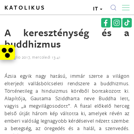
KATOLIKUS
IT
A kereszténység és a
buddhizmus
12. luglio 2017, mercoledì 13:41
Ázsia egyik nagy hatású, immár szerte a világon
elterjedt vallásbölcseleti rendszere a buddhizmus.
Történetileg a hinduizmus köréből bontakozott ki.
Alapítója, Gautama Sziddharta neve Buddha lett,
vagyis „a megvilágosodott”. A fiatal előkelő herceg
belső útját három kép váltotta ki, amelyek révén az
emberi valóság legnagyobb kérdéseivel nézett szembe:
a betegség, az öregedés és a halál, a szenvedés.