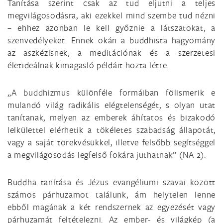
Tanítása szerint csak az tud eljutni a teljes
megvilágosodásra, aki ezekkel mind szembe tud nézni
– ehhez azonban le kell győznie a látszatokat, a
szenvedélyeket. Ennek okán a buddhista hagyomány
az aszkézisnek, a meditációnak és a szerzetesi
életideálnak kimagasló példáit hozta létre.
„A buddhizmus különféle formáiban fölismerik e
mulandó világ radikális elégtelenségét, s olyan utat
tanítanak, melyen az emberek áhítatos és bizakodó
lelkülettel elérhetik a tökéletes szabadság állapotát,
vagy a saját törekvésükkel, illetve felsőbb segítséggel
a megvilágosodás legfelső fokára juthatnak” (NA 2).
Buddha tanítása és Jézus evangéliumi szavai között
számos párhuzamot találunk, ám helytelen lenne
ebből magának a két rendszernek az egyezését vagy
párhuzamát feltételezni. Az ember- és világkép (a