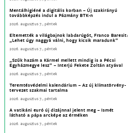
Mentálhigiéné a digitális korban – Új szakirányú
továbbképzés indul a Pázmány BTK-n
2026. augusztus 7., péntek
Eltemették a világbajnok labdarúgót, Franco Baresit:
„Lehet úgy naggyá válni, hogy kicsik maradunk”
2026. augusztus 7., péntek
„Szűk hazám a Kármel mellett mindig is a Pécsi
Egyházmegye lesz” – Interjú Fekete Zoltán atyával
2026. augusztus 7., péntek
Teremtésvédelmi kalendárium – Az új klímatörvény-
tervezet szakmai tartalma
2026. augusztus 7., péntek
A vatikáni euró új dizájnnal jelent meg – Ismét
látható a pápa arcképe az érméken
2026. augusztus 7., péntek