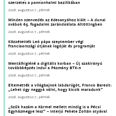
szerzetes a pannonhalmi bazilikában
2026. augusztus 7., péntek
Minden szenvedés az édesanyához kiált – A dunai
svábok 65. fogadalmi zarándoklata Altöttingben
2026. augusztus 7., péntek
Közzétették Leó pápa szeptember végi
franciaországi útjának logóját és programját
2026. augusztus 7., péntek
Mentálhigiéné a digitális korban – Új szakirányú
továbbképzés indul a Pázmány BTK-n
2026. augusztus 7., péntek
Eltemették a világbajnok labdarúgót, Franco Baresit:
„Lehet úgy naggyá válni, hogy kicsik maradunk”
2026. augusztus 7., péntek
„Szűk hazám a Kármel mellett mindig is a Pécsi
Egyházmegye lesz” – Interjú Fekete Zoltán atyával