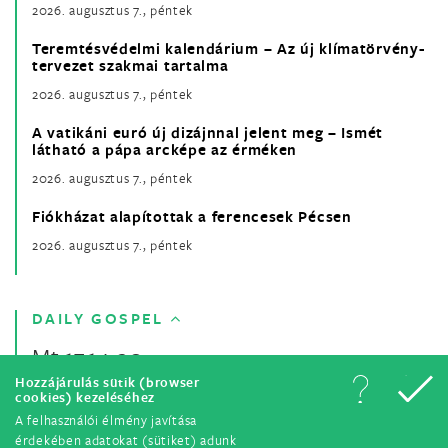
2026. augusztus 7., péntek
Teremtésvédelmi kalendárium – Az új klímatörvény-
tervezet szakmai tartalma
2026. augusztus 7., péntek
A vatikáni euró új dizájnnal jelent meg – Ismét
látható a pápa arcképe az érméken
2026. augusztus 7., péntek
Fiókházat alapítottak a ferencesek Pécsen
2026. augusztus 7., péntek
DAILY GOSPEL
Mt 17,14-20
Hozzájárulás sütik (browser
cookies) kezeléséhez
A felhasználói élmény javítása
érdekében adatokat (sütiket) adunk