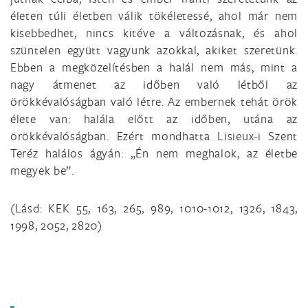
életen túli életben válik tökéletessé, ahol már nem
kisebbedhet, nincs kitéve a változásnak, és ahol
szüntelen együtt vagyunk azokkal, akiket szeretünk.
Ebben a megközelítésben a halál nem más, mint a
nagy átmenet az időben való létből az
örökkévalóságban való létre. Az embernek tehát örök
élete van: halála előtt az időben, utána az
örökkévalóságban. Ezért mondhatta Lisieux-i Szent
Teréz halálos ágyán: „Én nem meghalok, az életbe
megyek be”.
(Lásd: KEK 55, 163, 265, 989, 1010-1012, 1326, 1843,
1998, 2052, 2820)