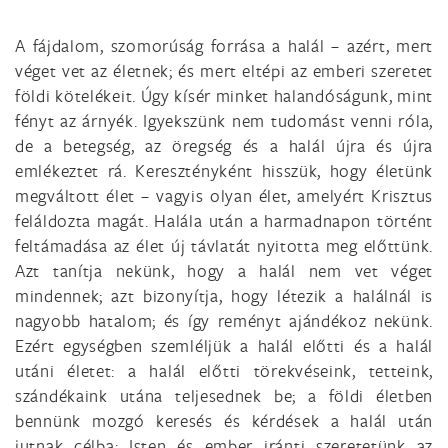
A fájdalom, szomorúság forrása a halál – azért, mert
véget vet az életnek; és mert eltépi az emberi szeretet
földi kötelékeit. Úgy kísér minket halandóságunk, mint
fényt az árnyék. Igyekszünk nem tudomást venni róla,
de a betegség, az öregség és a halál újra és újra
emlékeztet rá. Keresztényként hisszük, hogy életünk
megváltott élet – vagyis olyan élet, amelyért Krisztus
feláldozta magát. Halála után a harmadnapon történt
feltámadása az élet új távlatát nyitotta meg előttünk.
Azt tanítja nekünk, hogy a halál nem vet véget
mindennek; azt bizonyítja, hogy létezik a halálnál is
nagyobb hatalom; és így reményt ajándékoz nekünk.
Ezért egységben szemléljük a halál előtti és a halál
utáni életet: a halál előtti törekvéseink, tetteink,
szándékaink utána teljesednek be; a földi életben
bennünk mozgó keresés és kérdések a halál után
jutnak célba; Isten és ember iránti szeretetünk az