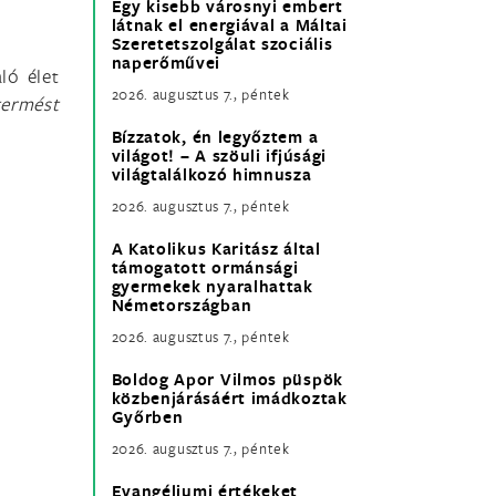
Egy kisebb városnyi embert
látnak el energiával a Máltai
Szeretetszolgálat szociális
naperőművei
ló élet
2026. augusztus 7., péntek
termést
Bízzatok, én legyőztem a
világot! – A szöuli ifjúsági
világtalálkozó himnusza
2026. augusztus 7., péntek
A Katolikus Karitász által
támogatott ormánsági
gyermekek nyaralhattak
Németországban
2026. augusztus 7., péntek
Boldog Apor Vilmos püspök
közbenjárásáért imádkoztak
Győrben
2026. augusztus 7., péntek
Evangéliumi értékeket