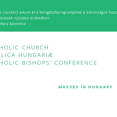
t (sütiket) adunk át a böngészőprogramjának a biztonságos haszn
detések nyújtása érdekében.
mbra kattintva!
MASSES IN HUNGARY