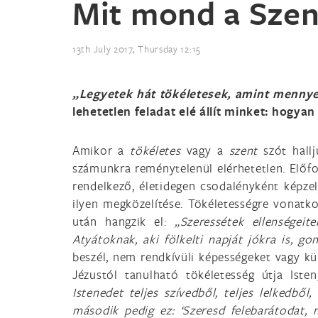
Mit mond a Szen
13th July 2017, Thursday 12:15
„Legyetek hát tökéletesek, amint mennye
lehetetlen feladat elé állít minket: hogyan
Amikor a
tökéletes
vagy a
szent
szót hall
számunkra reménytelenül elérhetetlen. Előfo
rendelkező, életidegen csodalényként képze
ilyen megközelítése. Tökéletességre vonatkoz
után hangzik el:
„Szeressétek ellenségeit
Atyátoknak, aki fölkelti napját jókra is, go
beszél, nem rendkívüli képességeket vagy kül
Jézustól tanulható tökéletesség útja Iste
Istenedet teljes szívedből, teljes lelkedből
második pedig ez: ‘Szeresd felebarátodat,