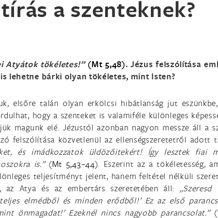
tírás a szenteknek?
i Atyátok tökéletes!”
(
Mt 5,48
). Jézus felszólítása em
 is lehetne bárki olyan tökéletes, mint Isten?
juk, elsőre talán olyan erkölcsi hibátlanság jut eszünkbe
rdulhat, hogy a szenteket is valamiféle különleges képess
ljük magunk elé. Jézustól azonban nagyon messze áll a s
ó felszólítása közvetlenül az ellenségszeretetről adott t
eket, és imádkozzatok üldözőitekért! Így lesztek fiai 
noszokra is.”
(
Mt 5,43–44
). Eszerint az a tökéletesség, a
önleges teljesítményt jelent, hanem feltétel nélküli szeret
n, az Atya és az embertárs szeretetében áll:
„Szeresd 
, teljes elmédből és minden erődből!’
Ez az első parancs
 mint önmagadat!’ Ezeknél nincs nagyobb parancsolat.”
(