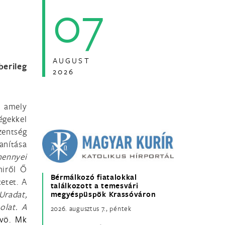
07
AUGUST
berileg
2026
, amely
égekkel
zentség
anítása
mennyei
miről Ő
Bérmálkozó fiatalokkal
etet. A
találkozott a temesvári
Uradat,
megyéspüspök Krassóváron
olat. A
2026. augusztus 7., péntek
vö. Mk