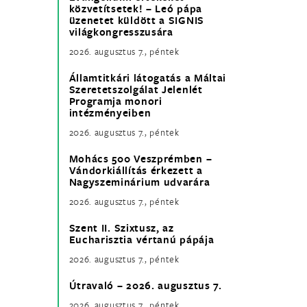
közvetítsetek! – Leó pápa
üzenetet küldött a SIGNIS
világkongresszusára
2026. augusztus 7., péntek
Államtitkári látogatás a Máltai
Szeretetszolgálat Jelenlét
Programja monori
intézményeiben
2026. augusztus 7., péntek
Mohács 500 Veszprémben –
Vándorkiállítás érkezett a
Nagyszeminárium udvarára
2026. augusztus 7., péntek
Szent II. Szixtusz, az
Eucharisztia vértanú pápája
2026. augusztus 7., péntek
Útravaló – 2026. augusztus 7.
2026. augusztus 7., péntek