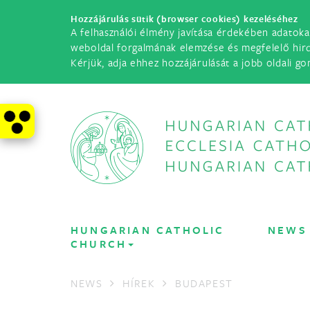
Hozzájárulás sütik (browser cookies) kezeléséhez
A felhasználói élmény javítása érdekében adatoka
weboldal forgalmának elemzése és megfelelő hir
Kérjük, adja ehhez hozzájárulását a jobb oldali go
HUNGARIAN CATHOLIC
NEWS
CHURCH
NEWS
HÍREK
BUDAPEST