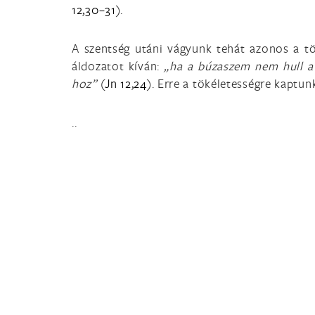
12,30–31
).
A szentség utáni vágyunk tehát azonos a tö
áldozatot kíván:
„ha a búzaszem nem hull a 
hoz”
(
Jn 12,24
). Erre a tökéletességre kaptu
..