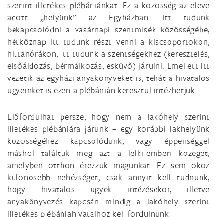
szerint illetékes plébániánkat. Ez a közösség az eleve
adott „helyünk” az Egyházban. Itt tudunk
bekapcsolódni a vasárnapi szentmisék közösségébe,
hétköznap itt tudunk részt venni a kiscsoportokon,
hittanórákon, itt tudunk a szentségekhez (keresztelés,
elsőáldozás, bérmálkozás, esküvő) járulni. Emellett itt
vezetik az egyházi anyakönyveket is, tehát a hivatalos
ügyeinket is ezen a plébánián keresztül intézhetjük.
Előfordulhat persze, hogy nem a lakóhely szerint
illetékes plébániára járunk – egy korábbi lakhelyünk
közösségéhez kapcsolódunk, vagy éppenséggel
máshol találtuk meg azt a lelki-emberi közeget,
amelyben otthon érezzük magunkat. Ez sem okoz
különösebb nehézséget, csak annyit kell tudnunk,
hogy hivatalos ügyek intézésekor, illetve
anyakönyvezés kapcsán mindig a lakóhely szerint
illetékes plébániahivatalhoz kell fordulnunk.