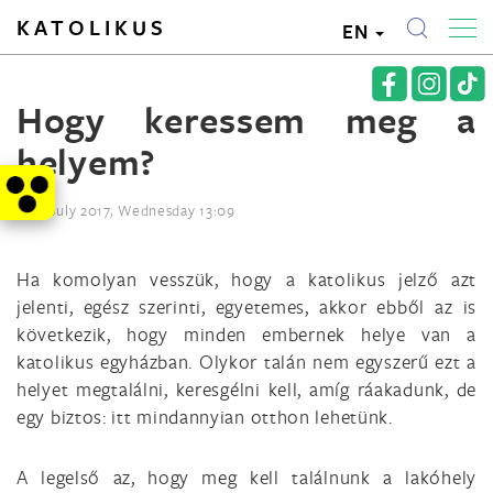
KATOLIKUS
EN
Hogy keressem meg a
helyem?
12th July 2017, Wednesday 13:09
Ha komolyan vesszük, hogy a katolikus jelző azt
jelenti, egész szerinti, egyetemes, akkor ebből az is
következik, hogy minden embernek helye van a
katolikus egyházban. Olykor talán nem egyszerű ezt a
helyet megtalálni, keresgélni kell, amíg ráakadunk, de
egy biztos: itt mindannyian otthon lehetünk.
A legelső az, hogy meg kell találnunk a lakóhely