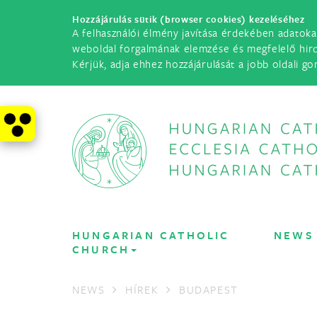
Hozzájárulás sütik (browser cookies) kezeléséhez
A felhasználói élmény javítása érdekében adatoka
weboldal forgalmának elemzése és megfelelő hir
Kérjük, adja ehhez hozzájárulását a jobb oldali go
HUNGARIAN CATHOLIC
NEWS
CHURCH
NEWS
HÍREK
BUDAPEST