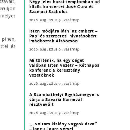
szavait,
Négy jeles hazai templomban ad
közös koncertet José Cura és
erüljön
Szamosi Szabolcs
 amelyet
2026. augusztus 9., vasárnap
Isten módjára látni az embert –
Papi és szerzetesi hivatásokért
 pihen,
imádkoztak Alsóörsön
ttel és
2026. augusztus 9., vasárnap
Mi történik, ha egy céget
valóban Isten vezet? – Kétnapos
konferencia keresztény
vezetőknek
2026. augusztus 9., vasárnap
A Szombathelyi Egyházmegye is
várja a Savaria Karnevál
résztvevőit
2026. augusztus 9., vasárnap
„…voltam kislány vagyok árva”
– Iancu Laura versei