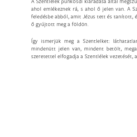
A Szentlélek pünkösdi kiáradása által megszül
ahol emlékeznek rá, s ahol ő jelen van. A 
feledésbe abból, amit Jézus tett és tanított,
ő gyújtott meg a földön.
Így ismerjük meg a Szentlelket: láthatat
mindenütt jelen van, mindent betölt, megan
szeretettel elfogadja a Szentlélek vezetését,