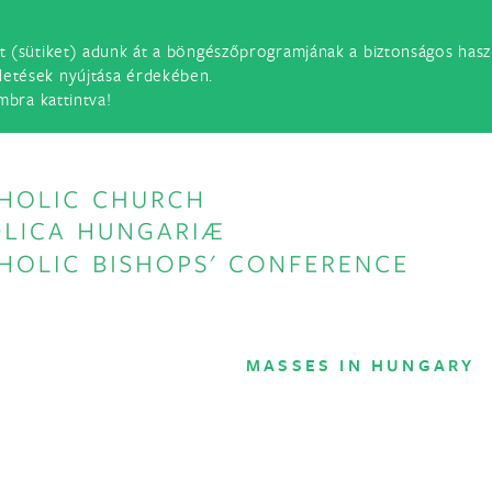
t (sütiket) adunk át a böngészőprogramjának a biztonságos haszn
detések nyújtása érdekében.
mbra kattintva!
MASSES IN HUNGARY