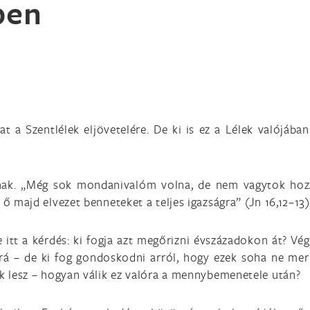
ben
at a Szentlélek eljövetelére. De ki is ez a Lélek valójába
knak. „Még sok mondanivalóm volna, de nem vagytok hoz
ő majd elvezet benneteket a teljes igazságra” (Jn 16,12–13)
itt a kérdés: ki fogja azt megőrizni évszázadokon át? Vég
 rá – de ki fog gondoskodni arról, hogy ezek soha ne mer
nk lesz – hogyan válik ez valóra a mennybemenetele után?