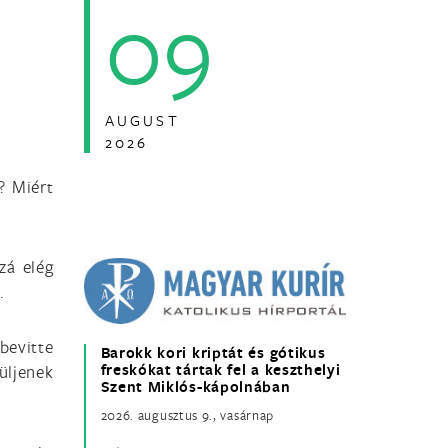
09
AUGUST
2026
n? Miért
zá elég
.
bevitte
Barokk kori kriptát és gótikus
freskókat tártak fel a keszthelyi
üljenek
Szent Miklós-kápolnában
2026. augusztus 9., vasárnap