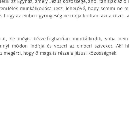
etik az Egyház, amely Jézus közössége, ahol tanítják az ő 
Szentlélek munkálkodása teszi lehetővé, hogy semmi ne m
 és hogy az emberi gyöngeség ne tudja kioltani azt a tüzet,
lanul, de mégis kézzelfoghatóan munkálkodik, soha nem
nyi módon indítja és vezeti az emberi szíveket. Aki hi
 az megérti, hogy ő maga is része a jézusi közösségnek.