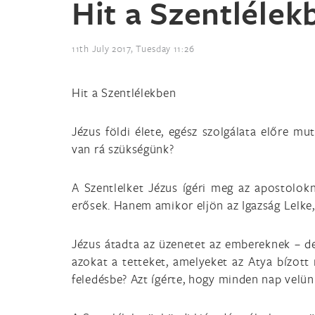
Hit a Szentlélek
11th July 2017, Tuesday 11:26
Hit a Szentlélekben
Jézus földi élete, egész szolgálata előre mut
van rá szükségünk?
A Szentlelket Jézus ígéri meg az apostolo
erősek. Hanem amikor eljön az Igazság Lelke, 
Jézus átadta az üzenetet az embereknek – de 
azokat a tetteket, amelyeket az Atya bízott
feledésbe? Azt ígérte, hogy minden nap velü