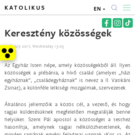
KATOLIKUS
EN
Keresztény közösségek
12th July 2017, Wednesday 13:05
Az Egyház Isten népe, amely közösségekből áll. Ilyen
közösségek a plébánia, a hívő család (amelyet „házi
egyháznak”, „családegyháznak” is nevez a II. Vatikáni
Zsinat), a különféle lelkiségi mozgalmak, szervezetek.
Általános jellemzőik a közös cél, a vezető, és hogy
tagjai küldetésüknek megfelelően megtalálják benne
helyüket. Szent Pál apostol a közösséget a testhez
hasonlítja, amelynek tagjai nélkülözhetetlenek, és
minden tagjának egyéni feladatai vannak 1Kor 12. Az