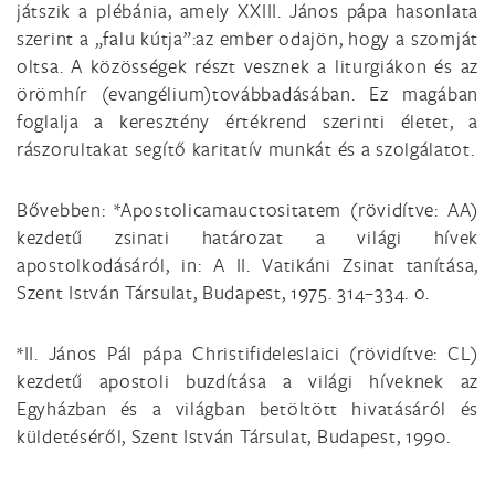
játszik a plébánia, amely XXIII. János pápa hasonlata
szerint a „falu kútja”:az ember odajön, hogy a szomját
oltsa. A közösségek részt vesznek a liturgiákon és az
örömhír (evangélium)továbbadásában. Ez magában
foglalja a keresztény értékrend szerinti életet, a
rászorultakat segítő karitatív munkát és a szolgálatot.
Bővebben: *Apostolicamauctositatem (rövidítve: AA)
kezdetű zsinati határozat a világi hívek
apostolkodásáról, in: A II. Vatikáni Zsinat tanítása,
Szent István Társulat, Budapest, 1975. 314–334. o.
*II. János Pál pápa Christifideleslaici (rövidítve: CL)
kezdetű apostoli buzdítása a világi híveknek az
Egyházban és a világban betöltött hivatásáról és
küldetéséről, Szent István Társulat, Budapest, 1990.