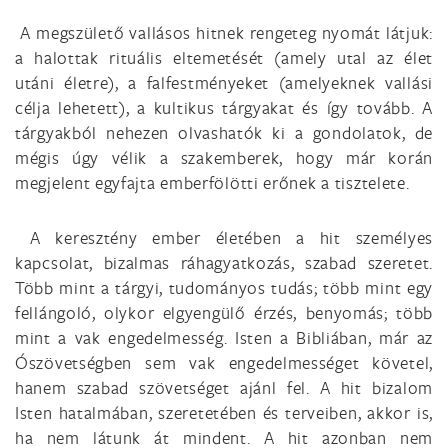
A megszülető vallásos hitnek rengeteg nyomát látjuk:
a halottak rituális eltemetését (amely utal az élet
utáni életre), a falfestményeket (amelyeknek vallási
célja lehetett), a kultikus tárgyakat és így tovább. A
tárgyakból nehezen olvashatók ki a gondolatok, de
mégis úgy vélik a szakemberek, hogy már korán
megjelent egyfajta emberfölötti erőnek a tisztelete.
A keresztény ember életében a hit személyes
kapcsolat, bizalmas ráhagyatkozás, szabad szeretet.
Több mint a tárgyi, tudományos tudás; több mint egy
fellángoló, olykor elgyengülő érzés, benyomás; több
mint a vak engedelmesség. Isten a Bibliában, már az
Ószövetségben sem vak engedelmességet követel,
hanem szabad szövetséget ajánl fel. A hit bizalom
Isten hatalmában, szeretetében és terveiben, akkor is,
ha nem látunk át mindent. A hit azonban nem