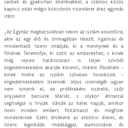
tanbeli és gyakorlati eltérésekkel, a számos közös
kapocs okán mégis kölcsönös tiszteletet érez egymás
iránt.
„Az Egyház megbecsüléssel tekint az iszlám követőire,
akik az egy élő és önmagában létező, irgalmas és
mindenható Istent imádják, ki a mennynek és a
földnek Teremtője, ki szólt az emberekhez, s kinek
még rejtett határozatait is teljes szívből
engedelmeskedve akarják követni, miként Ábrahám –
kinek hitére az iszlám szívesen hivatkozik –
engedelmeskedett Istennek. Jézus istenségét ugyan
nem ismerik el, de prófétaként tisztelik, szűz
anyjaként becsülik Máriát, s olykor áhítattal
segítségül is hívják. Várják az ítélet napját, amikor
Isten minden embert föltámaszt és megfizet
mindenkinek. Ezért értékelik az erkölcsi életet, és
Istent leginkább imádsággal, alamizsnával és