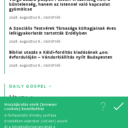
bűntelenség, hanem az Istennel való kapcsolat
gyümölcse
2026. augusztus 6., csütörtök
A Szociális Testvérek Társasága kültagjainak éves
lelkigyakorlatát tartották Erdélyben
2026. augusztus 6., csütörtök
Bibliai utazás a Káldi-fordítás kiadásának 400.
évfordulóján – Vándorkiállítás nyílt Budapesten
2026. augusztus 6., csütörtök
DAILY GOSPEL
Mt 17,1-9
Hozzájárulás sütik (browser
cookies) kezeléséhez
A felhasználói élmény javítása
érdekében adatokat (sütiket) adunk
át a böngészőprogramjának a