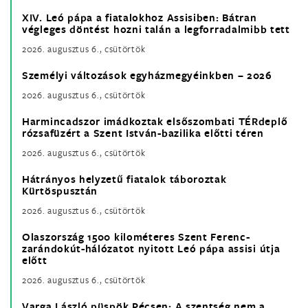
XIV. Leó pápa a fiatalokhoz Assisiben: Bátran
végleges döntést hozni talán a legforradalmibb tett
2026. augusztus 6., csütörtök
Személyi változások egyházmegyéinkben – 2026
2026. augusztus 6., csütörtök
Harmincadszor imádkoztak elsőszombati TÉRdeplő
rózsafüzért a Szent István-bazilika előtti téren
2026. augusztus 6., csütörtök
Hátrányos helyzetű fiatalok táboroztak
Kürtöspusztán
2026. augusztus 6., csütörtök
Olaszország 1500 kilométeres Szent Ferenc-
zarándokút-hálózatot nyitott Leó pápa assisi útja
előtt
2026. augusztus 6., csütörtök
Varga László püspök Pécsen: A szentség nem a