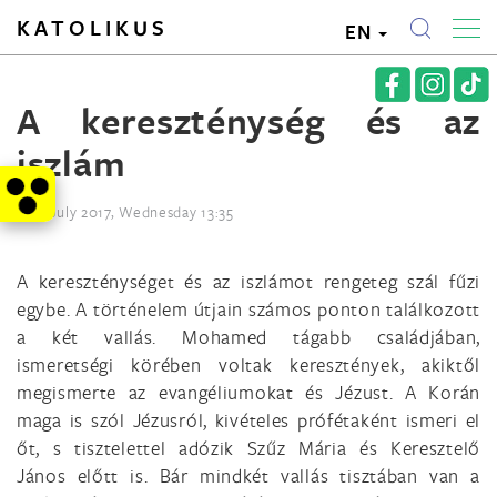
KATOLIKUS
EN
A kereszténység és az
iszlám
12th July 2017, Wednesday 13:35
A kereszténységet és az iszlámot rengeteg szál fűzi
egybe. A történelem útjain számos ponton találkozott
a két vallás. Mohamed tágabb családjában,
ismeretségi körében voltak keresztények, akiktől
megismerte az evangéliumokat és Jézust. A Korán
maga is szól Jézusról, kivételes prófétaként ismeri el
őt, s tisztelettel adózik Szűz Mária és Keresztelő
János előtt is. Bár mindkét vallás tisztában van a