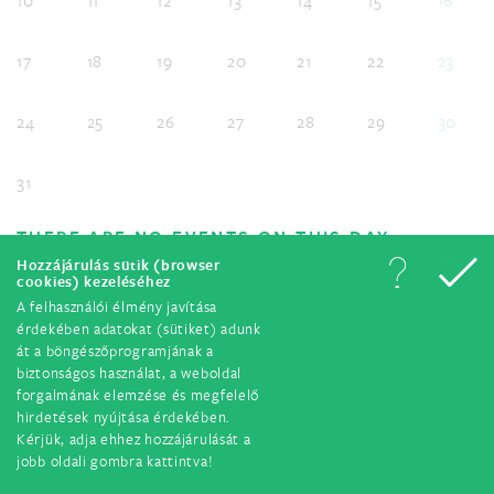
10
11
12
13
14
15
16
17
18
19
20
21
22
23
24
25
26
27
28
29
30
31
THERE ARE NO EVENTS ON THIS DAY.
Hozzájárulás sütik (browser
cookies) kezeléséhez
A felhasználói élmény javítása
érdekében adatokat (sütiket) adunk
át a böngészőprogramjának a
© All rights reserved. 2018.
biztonságos használat, a weboldal
forgalmának elemzése és megfelelő
hirdetések nyújtása érdekében.
Kérjük, adja ehhez hozzájárulását a
jobb oldali gombra kattintva!