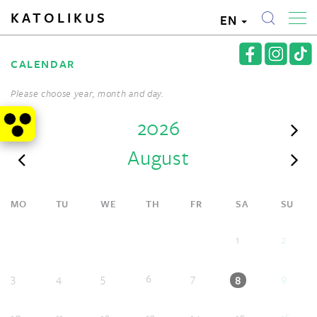
KATOLIKUS
EN
CALENDAR
Please choose year, month and day.
2026
August
MO
TU
WE
TH
FR
SA
SU
1
2
3
4
5
6
7
9
8