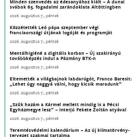
Minden szenvedés az édesanyához kiált – A dunai
svábok 65. fogadalmi zarándoklata Altöttingben
2026. augusztus 7., péntek
Közzétették Leó pápa szeptember végi
franciaországi útjának logóját és programját
2026. augusztus 7., péntek
Mentálhigiéné a digitális korban – Új szakirányú
továbbképzés indul a Pázmány BTK-n
2026. augusztus 7., péntek
Eltemették a világbajnok labdarúgót, Franco Baresit:
„Lehet úgy naggyá válni, hogy kicsik maradunk”
2026. augusztus 7., péntek
„Szűk hazám a Kármel mellett mindig is a Pécsi
Egyházmegye lesz” – Interjú Fekete Zoltán atyával
2026. augusztus 7., péntek
Teremtésvédelmi kalendárium – Az új klímatörvény-
tervezet szakmai tartalma