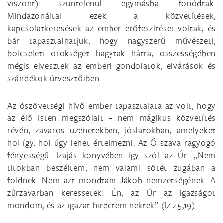
viszont) szüntelenül egymásba fonódtak.
Mindazonáltal ezek a közvetítések,
kapcsolatkeresések az ember erőfeszítései voltak, és
bár tapasztalhatjuk, hogy nagyszerű művészeti,
bölcseleti örökséget hagytak hátra, összességében
mégis elvesztek az emberi gondolatok, elvárások és
szándékok útvesztőiben.
Az ószövetségi hívő ember tapasztalata az volt, hogy
az élő Isten megszólalt – nem mágikus közvetítés
révén, zavaros üzenetekben, jóslatokban, amelyeket
hol így, hol úgy lehet értelmezni. Az Ő szava ragyogó
fényességű. Izajás könyvében így szól az Úr: „Nem
titokban beszéltem, nem valami sötét zugában a
földnek. Nem azt mondtam Jákob nemzetségének: A
zűrzavarban keressetek! Én, az Úr az igazságot
mondom, és az igazat hirdetem nektek” (Iz 45,19).