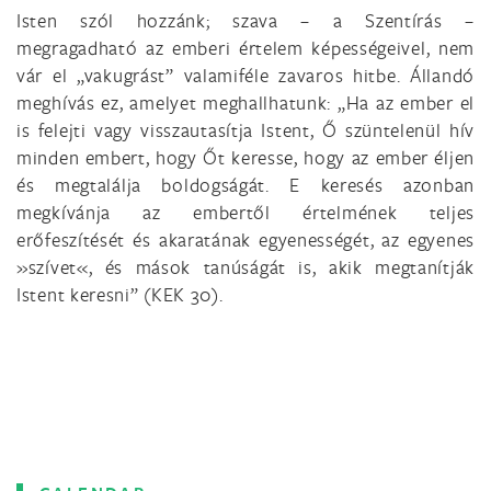
Isten szól hozzánk; szava – a Szentírás –
megragadható az emberi értelem képességeivel, nem
vár el „vakugrást” valamiféle zavaros hitbe. Állandó
meghívás ez, amelyet meghallhatunk: „Ha az ember el
is felejti vagy visszautasítja Istent, Ő szüntelenül hív
minden embert, hogy Őt keresse, hogy az ember éljen
és megtalálja boldogságát. E keresés azonban
megkívánja az embertől értelmének teljes
erőfeszítését és akaratának egyenességét, az egyenes
»szívet«, és mások tanúságát is, akik megtanítják
Istent keresni” (KEK 30).