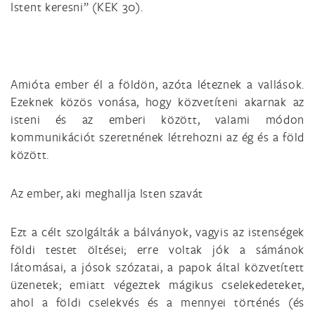
Istent keresni” (KEK 30).
Amióta ember él a földön, azóta léteznek a vallások.
Ezeknek közös vonása, hogy közvetíteni akarnak az
isteni és az emberi között, valami módon
kommunikációt szeretnének létrehozni az ég és a föld
között.
Az ember, aki meghallja Isten szavát
Ezt a célt szolgálták a bálványok, vagyis az istenségek
földi testet öltései; erre voltak jók a sámánok
látomásai, a jósok szózatai, a papok által közvetített
üzenetek; emiatt végeztek mágikus cselekedeteket,
ahol a földi cselekvés és a mennyei történés (és