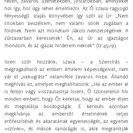
révén, zavaros üzenetekben, jóslatokban, amelyeket
hol így, hol úgy lehet értelmezni. Az Ő szava ragyogó
fényességű. Izajás könyvében így szól az Úr: „Nem
titokban beszéltem, nem valami sötét zugában a
földnek. Nem azt mondtam Jákob nemzetségének: A
zűrzavarban keressetek! Én, az Úr az igazságot
mondom, és az igazat hirdetem nektek” (Iz 45,19).
Isten szól hozzánk; szava – a Szentírás –
megragadható az emberi értelem képességeivel, nem
vár el „vakugrást” valamiféle zavaros hitbe. Állandó
meghívás ez, amelyet meghallhatunk: „Ha az ember el
is felejti vagy visszautasítja Istent, Ő szüntelenül hív
minden embert, hogy Őt keresse, hogy az ember éljen
és megtalálja boldogságát. E keresés azonban
megkívánja az embertől értelmének teljes
erőfeszítését és akaratának egyenességét, az egyenes
»szívet«, és mások tanúságát is, akik megtanítják