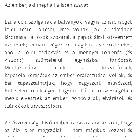
Az ember, aki meghallja Isten szavát
Ezt a célt szolgálták a bálványok, vagyis az istenségek
földi testet öltései; erre voltak jók a sámánok
látomásai, a jósok szózatai, a papok által közvetített
üzenetek; emiatt végeztek mágikus cselekedeteket,
ahol a földi cselekvés és a mennyei történés (és
viszont) szüntelenül egymásba fonódtak.
Mindazonáltal ezek a közvetítések,
kapcsolatkeresések az ember erőfeszítései voltak, és
bár tapasztalhatjuk, hogy nagyszerű művészeti,
bölcseleti örökséget hagytak hátra, összességében
mégis elvesztek az emberi gondolatok, elvárások és
szándékok útvesztőiben.
Az ószövetségi hívő ember tapasztalata az volt, hogy
az élő Isten megszólalt – nem mágikus közvetítés