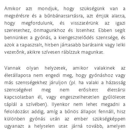
Amikor azt mondjuk, hogy szükségünk van a
megtérésre és a bűnbánattartásra, azt értjük alatta,
hogy megfordulunk, és visszatérünk az igazi
szeretethez, önmagunkhoz és Istenhez. Ebben segít
bennünket a gyónás, a kiengesztelődés szentsége, és
azok a tapasztalt, hitben jártasabb barátaink vagy lelki
vezetőnk, akikre szívesen rábízzuk magunkat.
Vannak olyan helyzetek, amikor valakinek az
életállapota nem engedi meg, hogy gyónáshoz vagy
más szentségekhez járuljon (pl. ha valaki a házasság
szentségével meg nem erősített élettársi
kapcsolatban él, vagy engesztelhetetlen gyűlöletet
táplál a szívében). Ilyenkor nem lehet megadni a
feloldozást addig, amíg a bűnös állapot fennáll, hisz
különben gyónás után az ember szükségképpen
ugyanazt a helytelen utat járná tovább, amelyen