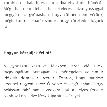
korábban is haladt, és nem tudna elszakadni bűnétől.
Még ha nem lehet is tökéletes bizonyossággal
megígérni a gyónásban, hogy többet nem vétünk,
mégis fontos elhatároznunk, hogy törekedni fogunk
rá.
Hogyan készüljek fel rá?
A gyónásra készülve lélekben Isten elé állok,
megvizsgálom önmagam és mérlegelem az elmúlt
időszak döntéseit, tetteit. Fontos, hogy mindezt
Istennel tegyem, mert Ő vezet és segít abban, hogy
belássam hibáimat, s visszataláljak a helyes útra. A
Naphoz közeledve látszik igazán az árnyék.