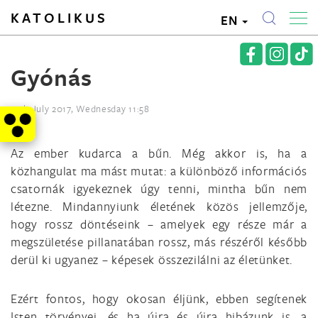
KATOLIKUS
EN
Gyónás
12th July 2017, Wednesday 11:58
Az ember kudarca a bűn. Még akkor is, ha a
közhangulat ma mást mutat: a különböző információs
csatornák igyekeznek úgy tenni, mintha bűn nem
létezne. Mindannyiunk életének közös jellemzője,
hogy rossz döntéseink – amelyek egy része már a
megszületése pillanatában rossz, más részéről később
derül ki ugyanez – képesek összezilálni az életünket.
Ezért fontos, hogy okosan éljünk, ebben segítenek
Isten törvényei, és ha újra és újra hibázunk is, a