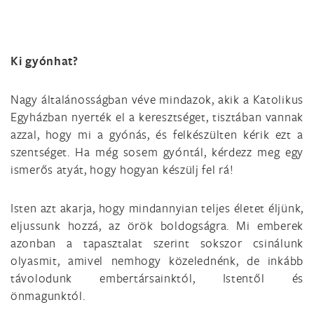
Ki gyónhat?
Nagy általánosságban véve mindazok, akik a Katolikus
Egyházban nyerték el a keresztséget, tisztában vannak
azzal, hogy mi a gyónás, és felkészülten kérik ezt a
szentséget. Ha még sosem gyóntál, kérdezz meg egy
ismerős atyát, hogy hogyan készülj fel rá!
Isten azt akarja, hogy mindannyian teljes életet éljünk,
eljussunk hozzá, az örök boldogságra. Mi emberek
azonban a tapasztalat szerint sokszor csinálunk
olyasmit, amivel nemhogy közelednénk, de inkább
távolodunk embertársainktól, Istentől és
önmagunktól.