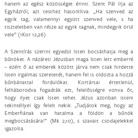
hanem az egész közösséget érinti. Szent Pál írja az
Egyházról, azt testhez hasonlítva: „Ha szenved az
egyik tag, valamennyi együtt szenved vele, s ha
tiszteletben van része az egyik tagnak, mindegyik örül
vele” (1Kor 12,26).
A Szentírás szerint egyedül Isten bocsáthatja meg a
bűnöket. A názáreti Jézusban maga Isten lett emberré
– ezért ő az emberek között járva nem csak hirdette
Isten irgalmas szeretetét, hanem fel is oldozta a hozzá
bűnbánattal fordulókat. Kortársai értetlenül,
felháborodva fogadták ezt, felelősségre vonva őt,
hogy ilyet csak Isten tehet. Jézus azonban isteni
tekintéllyel így felelt nekik: „Tudjátok meg, hogy az
Emberfiának van hatalma a földön a bűnök
megbocsátására!” (Mk 2,10), s szavait csodajelekkel
igazolta.