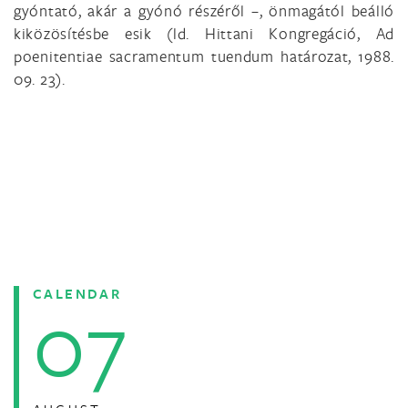
gyóntató, akár a gyónó részéről –, önmagától beálló
kiközösítésbe esik (ld. Hittani Kongregáció, Ad
poenitentiae sacramentum tuendum határozat, 1988.
09. 23).
CALENDAR
07