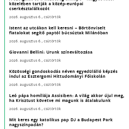
közelében tartják a közép-európai
cserkésztalálkozót
2026. augusztus 6., csütörtök
Istent az utcákon kell keresni – Börtönviselt
fiatalokat segítő paptól búcsúztak Milánóban
2026. augusztus 6., csütörtök
Giovanni Bellini: Urunk színeváltozása
2026. augusztus 6., csütörtök
Közösségi gondoskodás néven egyedülálló képzés
indul az Esztergomi Hittudományi Főiskolán
2026. augusztus 6., csütörtök
Leó pápa homíliája Assisiben: A világ akkor újul meg,
ha Krisztust követve mi magunk is átalakulunk
2026. augusztus 6., csütörtök
Mit keres egy katolikus pap DJ a Budapest Park
nagyszínpadán?