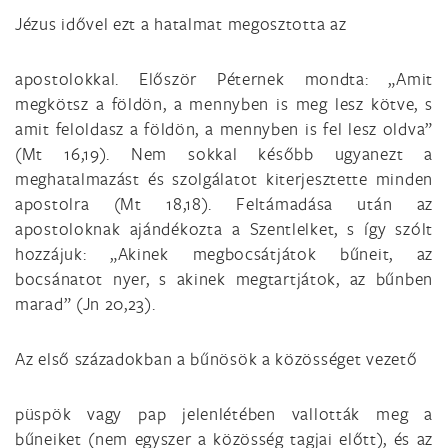
Jézus idővel ezt a hatalmat megosztotta az
apostolokkal. Először Péternek mondta: „Amit
megkötsz a földön, a mennyben is meg lesz kötve, s
amit feloldasz a földön, a mennyben is fel lesz oldva”
(Mt 16,19). Nem sokkal később ugyanezt a
meghatalmazást és szolgálatot kiterjesztette minden
apostolra (Mt 18,18). Feltámadása után az
apostoloknak ajándékozta a Szentlelket, s így szólt
hozzájuk: „Akinek megbocsátjátok bűneit, az
bocsánatot nyer, s akinek megtartjátok, az bűnben
marad” (Jn 20,23).
Az első századokban a bűnösök a közösséget vezető
püspök vagy pap jelenlétében vallották meg a
bűneiket (nem egyszer a közösség tagjai előtt), és az