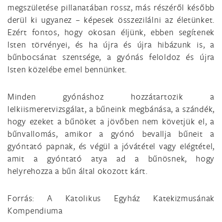
megszületése pillanatában rossz, más részéről később
derül ki ugyanez – képesek összezilálni az életünket.
Ezért fontos, hogy okosan éljünk, ebben segítenek
Isten törvényei, és ha újra és újra hibázunk is, a
bűnbocsánat szentsége, a gyónás feloldoz és újra
Isten közelébe emel bennünket.
Minden gyónáshoz hozzátartozik a
lelkiismeretvizsgálat, a bűneink megbánása, a szándék,
hogy ezeket a bűnöket a jövőben nem követjük el, a
bűnvallomás, amikor a gyónó bevallja bűneit a
gyóntató papnak, és végül a jóvátétel vagy elégtétel,
amit a gyóntató atya ad a bűnösnek, hogy
helyrehozza a bűn által okozott kárt.
Forrás: A Katolikus Egyház Katekizmusának
Kompendiuma