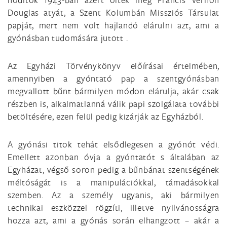
Douglas atyát, a Szent Kolumbán Missziós Társulat
papját, mert nem volt hajlandó elárulni azt, ami a
gyónásban tudomására jutott .
Az Egyházi Törvénykönyv előírásai értelmében,
amennyiben a gyóntató pap a szentgyónásban
megvallott bűnt bármilyen módon elárulja, akár csak
részben is, alkalmatlanná válik papi szolgálata további
betöltésére, ezen felül pedig kizárják az Egyházból.
A gyónási titok tehát elsődlegesen a gyónót védi.
Emellett azonban óvja a gyóntatót s általában az
Egyházat, végső soron pedig a bűnbánat szentségének
méltóságát is a manipulációkkal, támadásokkal
szemben. Az a személy ugyanis, aki bármilyen
technikai eszközzel rögzíti, illetve nyilvánosságra
hozza azt, ami a gyónás során elhangzott – akár a