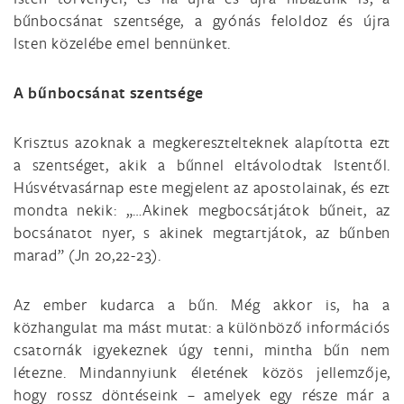
bűnbocsánat szentsége, a gyónás feloldoz és újra
Isten közelébe emel bennünket.
A bűnbocsánat szentsége
Krisztus azoknak a megkeresztelteknek alapította ezt
a szentséget, akik a bűnnel eltávolodtak Istentől.
Húsvétvasárnap este megjelent az apostolainak, és ezt
mondta nekik: „…Akinek megbocsátjátok bűneit, az
bocsánatot nyer, s akinek megtartjátok, az bűnben
marad” (Jn 20,22-23).
Az ember kudarca a bűn. Még akkor is, ha a
közhangulat ma mást mutat: a különböző információs
csatornák igyekeznek úgy tenni, mintha bűn nem
létezne. Mindannyiunk életének közös jellemzője,
hogy rossz döntéseink – amelyek egy része már a