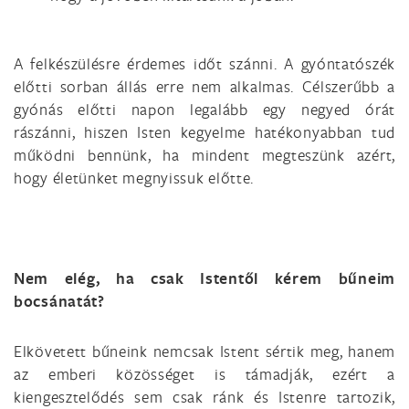
A felkészülésre érdemes időt szánni. A gyóntatószék
előtti sorban állás erre nem alkalmas. Célszerűbb a
gyónás előtti napon legalább egy negyed órát
rászánni, hiszen Isten kegyelme hatékonyabban tud
működni bennünk, ha mindent megteszünk azért,
hogy életünket megnyissuk előtte.
Nem elég, ha csak Istentől kérem bűneim
bocsánatát?
Elkövetett bűneink nemcsak Istent sértik meg, hanem
az emberi közösséget is támadják, ezért a
kiengesztelődés sem csak ránk és Istenre tartozik,