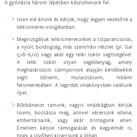
A gyónásra három lépésben készülhetünk fel:
Isten elé állunk és kérjük, hogy legyen vezetőnk a
lelkiismeret-vizsgálatban.
Megvizsgáljuk lelkiismeretünket a tízparancsolat,
a nyolc boldogság, más szentírási részlet (pl. Gal
5,18–6,10) vagy akár egy lelki tükör segítségével.
A lelki tükör olyan segédanyag, amely
meghatározott szempontok alapján kérdésekkel
segít bűneim, mulasztásaim, hibáim
felismerésében. A legtöbb imakönyvben találunk
ilyet.
Bűnbánatot tartunk, vagyis imádságban kérjük
Istent, bocsássa meg, amivel vétettünk ellene,
embertársaink, vagy akár önmagunk ellen.
Emellett kérjük támogatását és kegyelmét is,
hogy a jövőben kitartsunk a jóban.