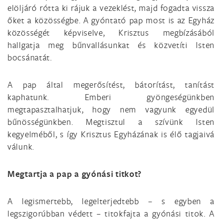
elöljáró rótta ki rájuk a vezeklést, majd fogadta vissza
őket a közösségbe. A gyóntató pap most is az Egyház
közösségét képviselve, Krisztus megbízásából
hallgatja meg bűnvallásunkat és közvetíti Isten
bocsánatát.
A pap által megerősítést, bátorítást, tanítást
kaphatunk. Emberi gyöngeségünkben
megtapasztalhatjuk, hogy nem vagyunk egyedül
bűnösségünkben. Megtisztul a szívünk Isten
kegyelméből, s így Krisztus Egyházának is élő tagjaivá
válunk.
Megtartja a pap a gyónási titkot?
A legismertebb, legelterjedtebb – s egyben a
legszigorúbban védett – titokfajta a gyónási titok. A