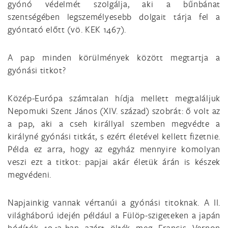
gyónó védelmét szolgálja, aki a bűnbánat
szentségében legszemélyesebb dolgait tárja fel a
gyóntató előtt (vö. KEK 1467).
A pap minden körülmények között megtartja a
gyónási titkot?
Közép-Európa számtalan hídja mellett megtaláljuk
Nepomuki Szent János (XIV. század) szobrát: ő volt az
a pap, aki a cseh királlyal szemben megvédte a
királyné gyónási titkát, s ezért életével kellett fizetnie.
Példa ez arra, hogy az egyház mennyire komolyan
veszi ezt a titkot: papjai akár életük árán is készek
megvédeni.
Napjainkig vannak vértanúi a gyónási titoknak. A II.
világháború idején például a Fülöp-szigeteken a japán
hódítók 1943-ban azért ölték meg Francis Vernon